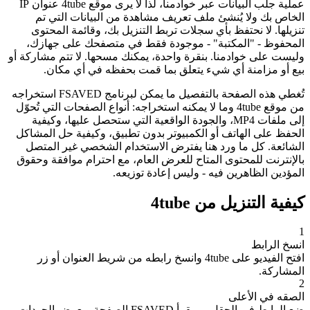
عملية جلب البيانات عبر خوادمنا، لذا لا يرى موقع 4tube عنوان IP
الخاص بك ولا يُنشئ ملف تعريف مشاهدة من البيانات التي تم
تنزيلها. لا نحتفظ بأي سجلات تربط التنزيل بك، وقائمة المحتوى
المحفوظ - "المكتبة" - موجودة فقط في متصفحك على جهازك،
وليست على خوادمنا. بنقرة واحدة، يمكنك مسحها. لا تتم مشاركة أو
بيع أو مزامنة أي شيء يتعلق بما قمت بحفظه في أي مكان.
تُغطي هذه الصفحة بالتفصيل ما يمكن لبرنامج FSAVED استخراجه
من موقع 4tube وما لا يمكنه استخراجه: أنواع الصفحات التي تُحوّل
إلى ملفات MP4، والجودة الواقعية التي ستحصل عليها، وكيفية
الحفظ على الهاتف أو الكمبيوتر بدون تطبيق، وكيفية حل المشاكل
الشائعة. كل ما ورد هنا يفترض الاستخدام الشخصي غير المتصل
بالإنترنت للمحتوى المتاح للعرض العام، مع احترام موافقة وحقوق
المؤدين الظاهرين فيه - وليس إعادة توزيعه.
كيفية التنزيل من 4tube
1
انسخ الرابط
افتح الفيديو على 4tube وانسخ رابطه من شريط العنوان أو زر
المشاركة.
2
الصقه في الأعلى
ضع الرابط في الحقل — يقرأ FSAVED الصفحة ويعرض الجودات