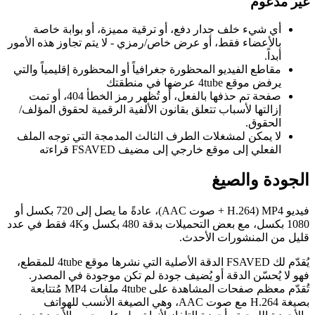
غير مدعوم
أي شيء خلف جدار دفع، أو ترقية مميزة، أو بوابة خاصة
بالأعضاء فقط، أو عرض خاص/رمزي - لا يتم تجاوز هذه الأمور
أبداً.
مقاطع الفيديو المحظورة جغرافياً أو المحظورة إقليمياً والتي
يرفض موقع 4tube عرضها في منطقتك
صفحة تم حذفها بالفعل، أو تُظهر رمز الخطأ 404، أو تمت
إزالتها لأسباب تتعلق بقانون الألفية الرقمية لحقوق المؤلف/
الحقوق.
لا يمكن لمشغلات الطرف الثالث المدمجة التي توجه الملف
الفعلي إلى موقع خارجي إلى مضيف FSAVED قراءته
الجودة والصيغ
فيديو MP4 (H.264 + صوت AAC)، عادةً ما يصل إلى 720 بكسل أو
1080 بكسل، مع بعض التحميلات بدقة 480 بكسل و4K فقط في عدد
قليل من المنشورات الأحدث.
يُقدّم لك FSAVED الدقة الأصلية التي نشرها موقع 4tube للمقطع،
فهو لا يُحسّن الدقة أو يُضيف جودة لم تكن موجودة في المصدر.
تُقدّم معظم صفحات المشاهدة على 4tube ملفات MP4 مُتتابعة
بصيغة H.264 مع صوت AAC، وهي الصيغة الأنسب للهواتف