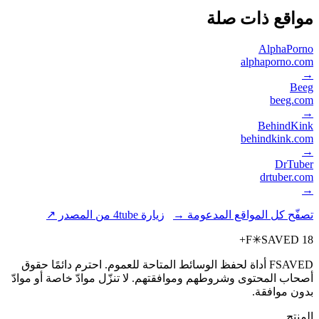
مواقع ذات صلة
AlphaPorno
alphaporno.com
→
Beeg
beeg.com
→
BehindKink
behindkink.com
→
DrTuber
drtuber.com
→
تصفّح كل المواقع المدعومة →
زيارة 4tube من المصدر ↗
F
✳
SAVED
18+
FSAVED أداة لحفظ الوسائط المتاحة للعموم. احترم دائمًا حقوق
أصحاب المحتوى وشروطهم وموافقتهم. لا تنزّل موادّ خاصة أو موادّ
بدون موافقة.
المنتج