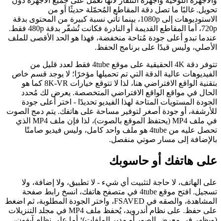
والأجهزة اللوحية وأجهزة التلفاز لأنها تعمل على جميع الأجهزة دون
تحويل. غالبًا ما تصل دقة المقاطع المُحمّلة حديثًا أو من
الاستوديوهات إلى 1080p، بينما تأتي نسبة كبيرة من المحتوى بدقة
720p، أما المقاطع القديمة أو النادرة فكانت تُشفّر بدقة 480p فقط.
عندما تبدو أعلى جودة مُتاحة منخفضة، فهذا هو الحد الأقصى للملف
الأصلي، وليس قيدًا على برنامج الحفظ.
تتوفر دقة 4K الحقيقية على موقع 4tube فقط لعدد قليل من
الفيديوهات عالية الدقة التي تم تحميلها مؤخرًا؛ لا يوجد قسم خاص
بتقنية الواقع الافتراضي هنا، لذا لا تتوقع خيارات 8K-VR كما هو
الحال في مواقع الواقع الافتراضي المتخصصة. يعرض لك مُحدد
الجودة المستويات المتاحة لهذا الفيديو تحديدًا - اختر أعلى جودة
للأرشفة، أو جودة أصغر لتوفير مساحة على هاتفك. يتم دمج الصوت
في ملف MP4 (يحتفظ الموقع بالصوت)، لذا فإن ملف MP4 الذي
تحصل عليه من 4tube هو ملف واحد كامل، وليس فيديو صامتًا
بالإضافة إلى مسار صوتي منفصل.
على هاتفك أو حاسوبك
على الهاتف، لا حاجة لتثبيت أي شيء - لا تطبيق، ولا إضافة، ولا
تسجيل. افتح موقع 4tube في متصفح هاتفك، انسخ رابط صفحة
المشاهدة، والصقه في FSAVED، واختر الجودة المطلوبة، ثم اضغط
على حفظ. على نظام أندرويد، يُحفظ ملف MP4 في مجلد التنزيلات
(ويظهر في معرض الصور أو مدير الملفات)؛ أما على نظام آيفون،