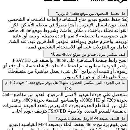
هل تحميل المحتوى من موقع 4tube قانوني؟
يُعدّ حفظ مقطع فيديو متاح للمشاهدة العامة للاستخدام الشخصي
فقط، دون اتصال بالإنترنت، أمرًا مقبولًا في معظم الأماكن، لكن
القواعد تختلف باختلاف مكان إقامتك وشروط موقع 4tube. حافظ
على خصوصية ما تحفظه - لا تقم بإعادة تحميله أو بيعه أو إعادة
توزيعه، واحترم حقوق وموافقة المؤدين الظاهرين فيه. عند الشك،
تعامل مع التنزيلات على أنها للاستخدام الشخصي فقط.
كيف يمكنني تنزيل فيديو من موقع 4tube مجاناً؟
انسخ رابط صفحة المشاهدة على 4tube، والصقه في FSAVED،
واختر الجودة المطلوبة، ثم احفظه. لا حاجة لإنشاء حساب، أو دفع أي
رسوم، أو تثبيت أي برامج - كل شيء يعمل مباشرةً من متصفحك،
سواءً على هاتفك أو جهاز الكمبيوتر.
ما هي الجودة التي يمكنني الحصول عليها؟ هل يوفر موقع 4tube جودة HD أم
4K؟
ستحصل على جودة الفيديو الأصلي المرفوع. العديد من مقاطع 4tube
بجودة 720p أو 1080p HD، والمقاطع القديمة بجودة 480p، وعدد
قليل من المقاطع الحديثة بجودة 4K. يعرض مُحدد الجودة المستويات
الحقيقية للفيديو المحدد، ولا يقوم FSAVED بتزييف جودة أعلى.
هل الملف بصيغة MP4 وهل يحتفظ بالصوت؟
نعم. يقوم برنامج 4tube بحفظ الملف بصيغة MP4 القياسية (فيديو
H.264، صوت AAC) مع دمج الصوت، لذا ستحصل على ملف واحد