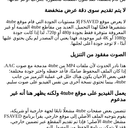
لا يتم تقديم سوى دقة عرض منخفضة
لا يعرض موقع FSAVED إلا مستويات الجودة التي قام موقع 4tube
بتشفيرها فعليًا لهذا التحميل. العديد من مقاطع 4tube القديمة أو غير
المعروفة متوفرة فقط بجودة 480p أو 720p، لذا إذا كانت جودة
1080p أو 4K غير موجودة، فهذا يعني أن المصدر لم يكن يحتوي عليها
أبدًا - لا توجد جودة أعلى لجلبها.
الصوت مفقود من التنزيل
هذا نادر الحدوث لأن ملفات MP4 من 4tube مدمجة مع صوت AAC.
إذا كان الملف المحفوظ صامتًا، فأعد حفظه واختر جودة مختلفة؛
ففي بعض الأحيان يكون هناك خلل في عملية الترميز من جانب
4tube، بينما تحتوي نسخة أخرى من نفس الفيديو على صوت سليم.
يعمل الفيديو على موقع 4tube ولكنه يظهر هنا أنه غير
مدعوم
تتضمن بعض صفحات 4tube مشغلًا تابعًا لجهة خارجية أو شريكة،
يقوم بتوجيه الملف الأصلي إلى موقع خارجي. يقرأ برنامج FSAVED
مشغل 4tube الأصلي؛ فإذا تم تقديم المقطع عبر تضمين خارجي،
فقد لا يتمكن برنامج الحفظ من الوصول إليه.