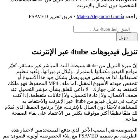
الشخصية دون اتصال بالإنترنت.
راجعه
Mateo Alejandro García
· فريق تحرير FSAVED
تنزيل
تنزيل فيديوهات 4tube عبر الإنترنت
إنّ ميزة التنزيل من 4tube بسيطة: البث المباشر غير مستقر. تُغيّر
مواقع الفيديو مكتباتها باستمرار، وتُبدّل ترميزاتها، وتُعيد تنظيم
تصنيفاتها، لذا قد يختفي فيديو يعمل بشكل جيد هذا الأسبوع أو
تنخفض جودته الأسبوع المقبل. أما ملف MP4 المحفوظ فهو ملكك
لتحتفظ به على جهازك - لا داعي للقلق بشأن مؤشر التحميل عند
ضعف الاتصال، ولا إعادة التحميل، ولا إعلانات متقطعة. إذا كنت
ترغب في تنزيل فيديو من 4tube عبر الإنترنت والاحتفاظ به
للمشاهدة لاحقًا دون اتصال بالإنترنت، فإنّ برنامج الحفظ الذي يُقدّم
لك ملفًا نظيفًا أكثر موثوقية بكثير من الاعتماد على بقاء الصفحة
متاحة.
الخصوصية هي السبب الآخر الذي يدفع المستخدمين لاختيار هذه
الطريقة. تم تصميم FSAVED مع إيلاء الخصوصية أولوية قصوى: تتم