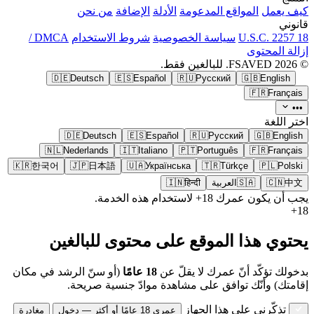
كيف يعمل
المواقع المدعومة
الأدلة
الإضافة
من نحن
قانوني
18 U.S.C. 2257
سياسة الخصوصية
شروط الاستخدام
DMCA /
إزالة المحتوى
© 2026 FSAVED. للبالغين فقط.
🇩🇪
Deutsch
🇪🇸
Español
🇷🇺
Русский
🇬🇧
English
🇫🇷
Français
•••
اختر اللغة
🇩🇪
Deutsch
🇪🇸
Español
🇷🇺
Русский
🇬🇧
English
🇳🇱
Nederlands
🇮🇹
Italiano
🇵🇹
Português
🇫🇷
Français
🇰🇷
한국어
🇯🇵
日本語
🇺🇦
Українська
🇹🇷
Türkçe
🇵🇱
Polski
中文
🇨🇳
🇸🇦
العربية
हिन्दी
🇮🇳
يجب أن يكون عمرك 18+ لاستخدام هذه الخدمة.
18+
يحتوي هذا الموقع على محتوى للبالغين
بدخولك تؤكّد أنّ عمرك لا يقلّ عن
18 عامًا
(أو سنّ الرشد في مكان
إقامتك) وأنّك توافق على مشاهدة موادّ جنسية صريحة.
تذكّرني على هذا الجهاز
عمري 18 عامًا أو أكثر — دخول
مغادرة