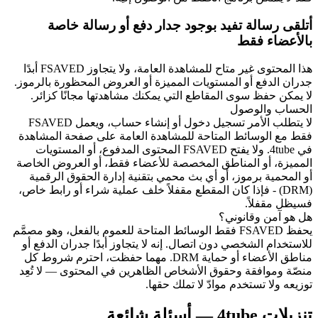
أتلقى رسالة تفيد بوجود جدار دفع أو رسالة خاصة
بالأعضاء فقط
هذا المحتوى غير متاح للمشاهدة العامة، ولا يتجاوز FSAVED أبدًا
جدران الدفع أو المستويات المميزة أو العروض المحظورة بالرموز.
لا يمكن حفظ سوى المقاطع التي يمكنك مشاهدتها مجانًا كزائر.
الحساب والوصول
لا يتطلب الأمر تسجيل دخول أو إنشاء حساب، ويعمل FSAVED
فقط مع الوسائط المتاحة للمشاهدة العامة على صفحة المشاهدة
في 4tube. ولا يفتح FSAVED المحتوى المدفوع، أو المستويات
المميزة، أو المناطق المخصصة للأعضاء فقط، أو العروض الخاصة
أو المحمية برموز، أو أي بث محمي بتقنية إدارة الحقوق الرقمية
(DRM) - فإذا كان المقطع مقفلاً خلف عملية شراء أو رابط خاص،
فسيظل مقفلاً.
هل هو آمن وقانوني؟
يحفظ FSAVED فقط الوسائط المتاحة للعموم بالفعل، وهو مصمَّم
للاستخدام الشخصي دون اتصال. إنه لا يتجاوز أبدًا جدران الدفع أو
مناطق الأعضاء أو حماية DRM. مهما حفظت، احترم شروط كل
منصّة وموافقة وحقوق الأشخاص الظاهرين في المحتوى — لا تُعِد
توزيعه ولا تستخدم موادّ لا تملك حقها.
تنزيلات 4tube — أسئلة شائعة