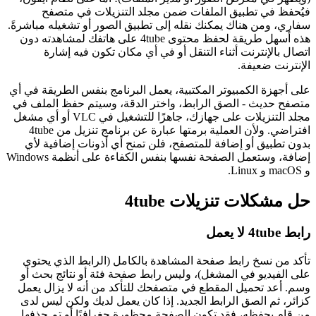
فيُحفظ في تطبيق الملفات ضمن مجلد التنزيلات في متصفح
سفاري، ومن هناك يمكنك نقله إلى تطبيق الصور أو تشغيله مباشرةً.
هذه أسهل طريقة لحفظ محتوى 4tube على هاتفك لمشاهدته دون
اتصال بالإنترنت أثناء التنقل أو في أي مكان تكون فيه إشارة
الإنترنت ضعيفة.
على أجهزة الكمبيوتر المكتبية، يعمل البرنامج بنفس الطريقة في أي
متصفح حديث - الصق الرابط، واختر الدقة، وسيتم حفظ الملف في
مجلد التنزيلات على جهازك، جاهزًا للتشغيل في VLC أو أي مشغل
افتراضي. ولأن العملية برمتها عبارة عن برنامج تنزيل من 4tube
بدون تطبيق أو إضافة للمتصفح، فلن تمنح أي أذونات إضافية لأي
إضافة، وستعمل الصفحة نفسها بنفس الكفاءة على أنظمة Windows
و macOS و Linux.
حل مشكلات تنزيلات 4tube
رابط 4tube لا يعمل
تأكد من نسخ رابط صفحة المشاهدة بالكامل (الرابط الذي يحتوي
على الفيديو في المشغل)، وليس رابط صفحة فئة أو نتائج بحث أو
وسم. أعد تحميل المقطع في متصفحك للتأكد من أنه لا يزال يعمل
كزائر، ثم الصق الرابط الجديد. إذا كان يعمل لديك ولكن ليس لدى
من قام بحفظه، فقد تكون الصفحة محظورة جغرافيًا أو تم حذفها.