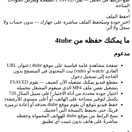
المتاحة.
3
احفظ الملف
اختر جودة وسيُحفظ الملف مباشرة على جهازك — بدون حساب ولا
سجلّ ولا أثر.
ما يمكنك حفظه من 4tube
مدعوم
صفحة مشاهدة عامة قياسية على موقع 4tube (عنوان URL
العادي /watch أو video) تبث المحتوى في المتصفح بدون
الحاجة إلى تسجيل دخول
مقطع فيديو يمكنك تشغيله الآن كضيف — يقوم FSAVED
بتشغيل نفس ملف MP4 الذي سيقوم المشغل بتحميله
اختيار جودة محددة من أداة الاختيار (على سبيل المثال 720
بكسل لتوفير مساحة على الهاتف، أو أعلى مستوى للأرشفة)
حفظ فيديو تتوقع أن يقوم موقع 4tube بحذفه أو إعادة ترميزه
قريبًا، حتى تحتفظ بالنسخة التي أعجبتك.
نسخ الرابط من موقع 4tube للهواتف المحمولة وحفظه
مباشرةً على هاتف بدون تثبيت أي تطبيق