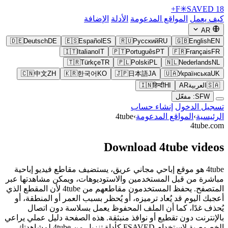
F
✳
SAVED
18+
كيف يعمل
المواقع المدعومة
الأدلة
الإضافة
AR
🇩🇪
Deutsch
DE
🇪🇸
Español
ES
🇷🇺
Русский
RU
🇬🇧
English
EN
🇮🇹
Italiano
IT
🇵🇹
Português
PT
🇫🇷
Français
FR
🇹🇷
Türkçe
TR
🇵🇱
Polski
PL
🇳🇱
Nederlands
NL
🇨🇳
中文
ZH
🇰🇷
한국어
KO
🇯🇵
日本語
JA
🇺🇦
Українська
UK
🇸🇦
العربية
AR
HI
हिन्दी
🇮🇳
SFW: مفعّل
تسجيل الدخول
إنشاء حساب
الرئيسية
›
المواقع المدعومة
›
4tube
4tube.com
Download 4tube videos
4tube هو موقع إباحي مجاني عريق، يستضيف مقاطع فيديو إباحية
مباشرة من قبل المستخدمين والاستوديوهات، ويمكن مشاهدتها عبر
المتصفح. يحفظ المستخدمون مقاطعهم من 4tube لأن المقطع الذي
أعجبك اليوم قد يُعاد ترميزه، أو يُحظر بسبب العمر أو المنطقة، أو
يُحذف غدًا، كما أن الملف المحفوظ يعمل بسلاسة دون اتصال
بالإنترنت دون تقطيع أو نوافذ منبثقة. هذه الصفحة دليل عملي يراعي
الخصوصية لاستخدام FSAVED كأداة تنزيل من 4tube لمشاهدتك