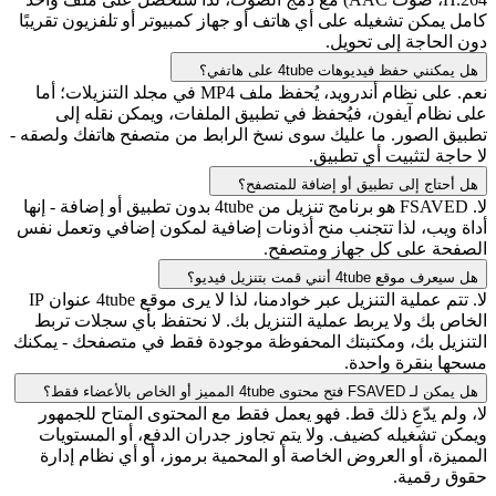
كامل يمكن تشغيله على أي هاتف أو جهاز كمبيوتر أو تلفزيون تقريبًا
دون الحاجة إلى تحويل.
هل يمكنني حفظ فيديوهات 4tube على هاتفي؟
نعم. على نظام أندرويد، يُحفظ ملف MP4 في مجلد التنزيلات؛ أما
على نظام آيفون، فيُحفظ في تطبيق الملفات، ويمكن نقله إلى
تطبيق الصور. ما عليك سوى نسخ الرابط من متصفح هاتفك ولصقه -
لا حاجة لتثبيت أي تطبيق.
هل أحتاج إلى تطبيق أو إضافة للمتصفح؟
لا. FSAVED هو برنامج تنزيل من 4tube بدون تطبيق أو إضافة - إنها
أداة ويب، لذا تتجنب منح أذونات إضافية لمكون إضافي وتعمل نفس
الصفحة على كل جهاز ومتصفح.
هل سيعرف موقع 4tube أنني قمت بتنزيل فيديو؟
لا. تتم عملية التنزيل عبر خوادمنا، لذا لا يرى موقع 4tube عنوان IP
الخاص بك ولا يربط عملية التنزيل بك. لا نحتفظ بأي سجلات تربط
التنزيل بك، ومكتبتك المحفوظة موجودة فقط في متصفحك - يمكنك
مسحها بنقرة واحدة.
هل يمكن لـ FSAVED فتح محتوى 4tube المميز أو الخاص بالأعضاء فقط؟
لا، ولم يدّعِ ذلك قط. فهو يعمل فقط مع المحتوى المتاح للجمهور
ويمكن تشغيله كضيف. ولا يتم تجاوز جدران الدفع، أو المستويات
المميزة، أو العروض الخاصة أو المحمية برموز، أو أي نظام إدارة
حقوق رقمية.