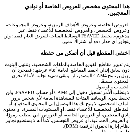
هذا المحتوى مخصص للعروض الخاصة أو نوادي
المعجبين.
العروض الخاصة، وعروض الأهداف الرمزية، وعروض المجموعات،
وعروض التجسس، والعروض المخصصة للأعضاء فقط، غير
مدعومة. يحفظ FSAVED الوسائط المتاحة للعرض العام فقط؛ ولن
يتجاوز أي جدار دفع أو اشتراك مميز.
اختفى المقطع قبل أن أتمكن من حفظه
يتم تدوير مقاطع الفيديو الخاصة بالملفات الشخصية، وتنتهي البثوث
دون سابق إنذار. احفظ المقاطع العامة أثناء عرضها؛ فبمجرد أن
يزيل برنامج CAM4 المصدر، لن يتبقى شيء لجلبه، لأننا لا نخزن
المحتوى مسبقًا.
الحساب والوصول
لا يتطلب الأمر تسجيل دخول إلى CAM4 أو حساب FSAVED، ولن
تحفظ سوى الوسائط المتاحة للمشاهدة العامة لأي شخص يزور
الملف الشخصي. لا يتيح لك هذا الوصول إلى المحتوى المدفوع، أو
المناطق المخصصة للأعضاء فقط، أو المستويات المميزة، أو محتوى
نادي المعجبين، أو العروض الخاصة، أو العروض التي تتطلب رموزًا،
أو العروض الجماعية، أو عروض التجسس، كما أنه لا يستطيع تجاوز
نظام إدارة الحقوق الرقمية (DRM).
هل هو آمن وقانوني؟