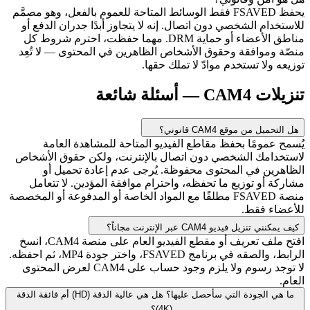
يحفظ FSAVED فقط الوسائط المتاحة للعموم بالفعل، وهو مصمَّم
للاستخدام الشخصي دون اتصال. إنه لا يتجاوز أبدًا جدران الدفع أو
مناطق الأعضاء أو حماية DRM. مهما حفظت، احترم شروط كل
منصّة وموافقة وحقوق الأشخاص الظاهرين في المحتوى — لا تُعِد
توزيعه ولا تستخدم موادّ لا تملك حقها.
تنزيلات CAM4 — أسئلة شائعة
هل التحميل من موقع CAM4 قانوني؟
يُسمح عمومًا بحفظ مقاطع الفيديو المتاحة للمشاهدة العامة
لاستخدامك الشخصي دون اتصال بالإنترنت، ولكن حقوق الأشخاص
الظاهرين في المحتوى محفوظة. يُرجى عدم إعادة تحميل أو
مشاركة أو توزيع ما تحفظه، واحترام موافقة المؤدين. لا تتعامل
منصة FSAVED مطلقًا مع المواد الخاصة أو المدفوعة أو المخصصة
للأعضاء فقط.
كيف يمكنني تنزيل فيديو CAM4 عبر الإنترنت مجاناً؟
افتح ملف تعريف أو مقطع الفيديو العام على منصة CAM4، انسخ
الرابط، والصقه في برنامج FSAVED، واختر جودة MP4، ثم احفظه.
لا توجد رسوم ولا يلزم وجود حساب على CAM4 لعرض المحتوى
العام.
ما هي الجودة التي سأحصل عليها؟ هل هي عالية الدقة (HD) أم فائقة الدقة
(4K)؟