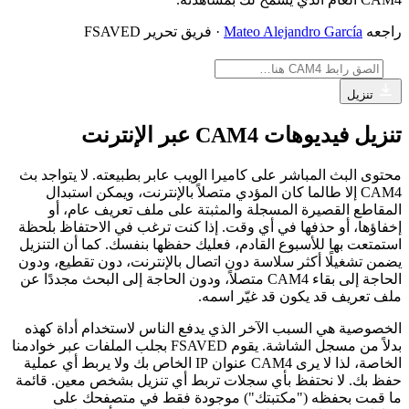
راجعه
Mateo Alejandro García
· فريق تحرير FSAVED
تنزيل
تنزيل فيديوهات CAM4 عبر الإنترنت
محتوى البث المباشر على كاميرا الويب عابر بطبيعته. لا يتواجد بث
CAM4 إلا طالما كان المؤدي متصلاً بالإنترنت، ويمكن استبدال
المقاطع القصيرة المسجلة والمثبتة على ملف تعريف عام، أو
إخفاؤها، أو حذفها في أي وقت. إذا كنت ترغب في الاحتفاظ بلحظة
استمتعت بها للأسبوع القادم، فعليك حفظها بنفسك. كما أن التنزيل
يضمن تشغيلًا أكثر سلاسة دون اتصال بالإنترنت، دون تقطيع، ودون
الحاجة إلى بقاء CAM4 متصلاً، ودون الحاجة إلى البحث مجددًا عن
ملف تعريف قد يكون قد غيّر اسمه.
الخصوصية هي السبب الآخر الذي يدفع الناس لاستخدام أداة كهذه
بدلاً من مسجل الشاشة. يقوم FSAVED بجلب الملفات عبر خوادمنا
الخاصة، لذا لا يرى CAM4 عنوان IP الخاص بك ولا يربط أي عملية
حفظ بك. لا نحتفظ بأي سجلات تربط أي تنزيل بشخص معين. قائمة
ما قمت بحفظه ("مكتبتك") موجودة فقط في متصفحك على