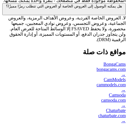
المحفوظة موجودة فقط في متصفحك - بنقرة واحدة يمكنك مسحها.
هل يمكنه الوصول إلى العروض الخاصة أو العروض التي تتطلب رمزًا مميزًا؟
لا. العروض الخاصة الفردية، وعروض الأهداف الرمزية، والعروض
الجماعية، وعروض التجسس، وعروض نوادي المعجبين، جميعها
محصورة، ولا يحفظ FSAVED إلا الوسائط المتاحة للعرض العام.
ولن يتجاوز جدران الدفع، أو المستويات المميزة، أو إدارة الحقوق
الرقمية (DRM).
مواقع ذات صلة
BongaCams
bongacams.com
→
CamModels
cammodels.com
→
Camsoda
camsoda.com
→
Chaturbate
chaturbate.com
→