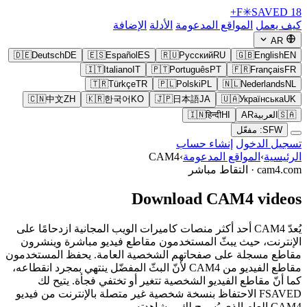
F
✳
SAVED
18+
كيف يعمل
المواقع المدعومة
الأدلة
الإضافة
AR
🇩🇪
Deutsch
DE
🇪🇸
Español
ES
🇷🇺
Русский
RU
🇬🇧
English
EN
🇮🇹
Italiano
IT
🇵🇹
Português
PT
🇫🇷
Français
FR
🇹🇷
Türkçe
TR
🇵🇱
Polski
PL
🇳🇱
Nederlands
NL
🇨🇳
中文
ZH
🇰🇷
한국어
KO
🇯🇵
日本語
JA
🇺🇦
Українська
UK
🇸🇦
العربية
AR
HI
हिन्दी
🇮🇳
SFW: مفعّل
تسجيل الدخول
إنشاء حساب
الرئيسية
›
المواقع المدعومة
›
CAM4
cam4.com ·
التقاط مباشر
Download CAM4 videos
يُعدّ CAM4 أحد أكثر منصات كاميرات الويب المجانية ازدحامًا على
الإنترنت، حيث يبثّ المستخدمون مقاطع فيديو مباشرة وينشرون
مقاطع مسجلة على صفحاتهم الشخصية العامة. يحفظ المستخدمون
مقاطع الفيديو من CAM4 لأنّ البثّ المفضّل ينتهي بمجرد انقطاعه،
كما أنّ مقاطع الفيديو الشخصية تتغير أو تختفي فجأة. يتيح لك
FSAVED الاحتفاظ بنسخة شخصية غير متصلة بالإنترنت من فيديو
CAM4 العام الذي يُسمح لك بمشاهدته.