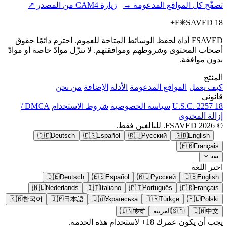
تصفّح كل المواقع المدعومة →
زيارة CAM4 من المصدر ↗
F
✳
SAVED
18+
FSAVED أداة لحفظ الوسائط المتاحة للعموم. احترم دائمًا حقوق
أصحاب المحتوى وشروطهم وموافقتهم. لا تنزّل موادّ خاصة أو موادّ
بدون موافقة.
المنتج
كيف يعمل
المواقع المدعومة
الأدلة
الإضافة
من نحن
قانوني
18 U.S.C. 2257
سياسة الخصوصية
شروط الاستخدام
DMCA /
إزالة المحتوى
© 2026 FSAVED. للبالغين فقط.
🇩🇪
Deutsch
🇪🇸
Español
🇷🇺
Русский
🇬🇧
English
🇫🇷
Français
•••
اختر اللغة
🇩🇪
Deutsch
🇪🇸
Español
🇷🇺
Русский
🇬🇧
English
🇳🇱
Nederlands
🇮🇹
Italiano
🇵🇹
Português
🇫🇷
Français
🇰🇷
한국어
🇯🇵
日本語
🇺🇦
Українська
🇹🇷
Türkçe
🇵🇱
Polski
中文
🇨🇳
🇸🇦
العربية
हिन्दी
🇮🇳
يجب أن يكون عمرك 18+ لاستخدام هذه الخدمة.