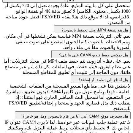
ستحصل على كل ما يبثه المذيع، عادةً بجودة تصل إلى 720 بكسل أو
1080 بكسل. محتوى الكاميرا لا يُصوّر بدقة 4K أو بتقنية الواقع
الافتراضي، لذا لا تتوقع ذلك هنا؛ يقدم FSAVED أفضل جودة متاحة
من المصدر.
هل هو بصيغة MP4، وهل يحتفظ بالصوت؟
نعم. تأتي التنزيلات بصيغة MP4 قياسية يمكن تشغيلها في أي مكان،
ويتم الاحتفاظ بالصوت كلما احتوى المقطع على صوت - تبقى
الصورة والصوت معًا في ملف واحد.
هل يمكنني حفظ فيديو CAM4 على هاتفي؟
نعم. على نظام أندرويد، يتم حفظ ملف MP4 في مجلد التنزيلات؛ أما
على نظام آيفون، فيتم حفظه في الملفات. كل ذلك يتم عبر متصفح
هاتفك دون الحاجة إلى تثبيت أي تطبيق للمقاطع المسجلة.
هل أحتاج إلى تطبيق أو إضافة؟
لا ينطبق هذا على مقاطع الفيديو المسجلة من الملفات الشخصية
العامة - فهذا برنامج تنزيل من كاميرا CAM4 بدون تطبيق، مباشرةً
من المتصفح. أما تسجيل البث المباشر الجاري فهو استثناء: إذ
يتطلب ذلك بذل قصارى الجهد واستخدام إضافة/تطبيق FSAVED
للمتصفح.
هل سيعرف موقع CAM4 أنني أنا من قام بالتصوير، وهل هو خاص؟
لا. تتم عملية جلب البيانات عبر خوادمنا، لذا لا يرى CAM4 عنوان IP
الخاص بك. لا نحتفظ بأي سجلات تربط عملية التنزيل بك، ومكتبتك