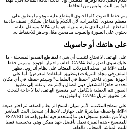
نقدم أفضل دقة يوفرها المصدر، وإذا كانت الدقة المتاحة أقل، فهذا
قيدٌ من البث، وليس من الحافظ.
يتم حفظ الصوت كلما احتوى المقطع عليه - وهو ما ينطبق على
معظم محتوى الكاميرات، لأن الكلام والتفاعل يشكلان نصف جاذبية
المقطع. الملف الذي تقوم بتنزيله هو ملف MP4 مستقل بذاته،
يحتوي على الصورة والصوت مدمجين معًا، وجاهز للاحتفاظ به.
على هاتفك أو حاسوبك
على الهاتف، لا تحتاج لتثبيت أي شيء لمقاطع الفيديو المسجلة - ما
عليك سوى لصق رابط CAM4 العام، واختيار الجودة، وسيتم حفظ
ملف MP4 في مجلد التنزيلات المعتاد. على نظام أندرويد، يظهر
الملف في مجلد التنزيلات (وتطبيق الملفات/المعرض)؛ أما على
أجهزة آيفون، فاختر "حفظ في الملفات" وسيتم حفظه في أي مكان
تحدده، جاهزًا للتشغيل دون اتصال بالإنترنت أو نقله إلى تطبيق
الصور. تتم العملية بالكامل عبر متصفح الهاتف، لذا لا حاجة للبحث
عن تطبيق تنزيل CAM4 أو الوثوق به.
على سطح المكتب، الأمر سيان: انسخ الرابط والصقه، ثم اختر صيغة
MP4، واحفظه مباشرةً على جهازك. لاحظ أن تسجيل البث المباشر
(بدلاً من مقطع مسجل) هو ما يُستخدم فيه تطبيق/إضافة FSAVED
للمتصفح - هذه الميزة تعمل بأفضل جهد ممكن وهي مخصصة فقط
للبث المباشر المجاني والعام.