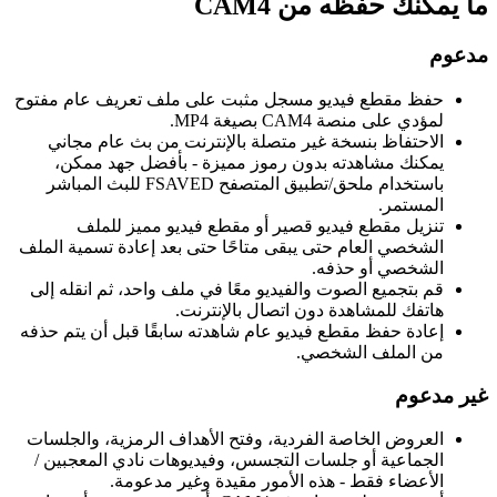
ما يمكنك حفظه من CAM4
مدعوم
حفظ مقطع فيديو مسجل مثبت على ملف تعريف عام مفتوح
لمؤدي على منصة CAM4 بصيغة MP4.
الاحتفاظ بنسخة غير متصلة بالإنترنت من بث عام مجاني
يمكنك مشاهدته بدون رموز مميزة - بأفضل جهد ممكن،
باستخدام ملحق/تطبيق المتصفح FSAVED للبث المباشر
المستمر.
تنزيل مقطع فيديو قصير أو مقطع فيديو مميز للملف
الشخصي العام حتى يبقى متاحًا حتى بعد إعادة تسمية الملف
الشخصي أو حذفه.
قم بتجميع الصوت والفيديو معًا في ملف واحد، ثم انقله إلى
هاتفك للمشاهدة دون اتصال بالإنترنت.
إعادة حفظ مقطع فيديو عام شاهدته سابقًا قبل أن يتم حذفه
من الملف الشخصي.
غير مدعوم
العروض الخاصة الفردية، وفتح الأهداف الرمزية، والجلسات
الجماعية أو جلسات التجسس، وفيديوهات نادي المعجبين /
الأعضاء فقط - هذه الأمور مقيدة وغير مدعومة.