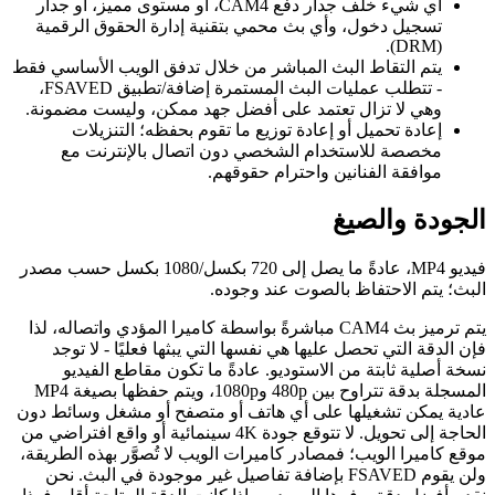
أي شيء خلف جدار دفع CAM4، أو مستوى مميز، أو جدار
تسجيل دخول، وأي بث محمي بتقنية إدارة الحقوق الرقمية
(DRM).
يتم التقاط البث المباشر من خلال تدفق الويب الأساسي فقط
- تتطلب عمليات البث المستمرة إضافة/تطبيق FSAVED،
وهي لا تزال تعتمد على أفضل جهد ممكن، وليست مضمونة.
إعادة تحميل أو إعادة توزيع ما تقوم بحفظه؛ التنزيلات
مخصصة للاستخدام الشخصي دون اتصال بالإنترنت مع
موافقة الفنانين واحترام حقوقهم.
الجودة والصيغ
فيديو MP4، عادةً ما يصل إلى 720 بكسل/1080 بكسل حسب مصدر
البث؛ يتم الاحتفاظ بالصوت عند وجوده.
يتم ترميز بث CAM4 مباشرةً بواسطة كاميرا المؤدي واتصاله، لذا
فإن الدقة التي تحصل عليها هي نفسها التي يبثها فعليًا - لا توجد
نسخة أصلية ثابتة من الاستوديو. عادةً ما تكون مقاطع الفيديو
المسجلة بدقة تتراوح بين 480p و1080p، ويتم حفظها بصيغة MP4
عادية يمكن تشغيلها على أي هاتف أو متصفح أو مشغل وسائط دون
الحاجة إلى تحويل. لا تتوقع جودة 4K سينمائية أو واقع افتراضي من
موقع كاميرا الويب؛ فمصادر كاميرات الويب لا تُصوَّر بهذه الطريقة،
ولن يقوم FSAVED بإضافة تفاصيل غير موجودة في البث. نحن