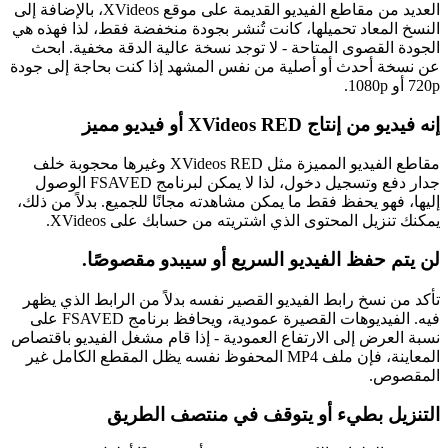
العديد من مقاطع الفيديو القديمة على موقع XVideos، بالإضافة إلى
النسخ المعاد تحميلها، كانت تُنشر بجودة منخفضة فقط، لذا فهذه هي
الجودة القصوى المتاحة - لا توجد نسخة عالية الدقة مخفية. ابحث
عن نسخة أحدث أو أصلية من نفس المشهد إذا كنت بحاجة إلى جودة
720p أو 1080p.
إنه فيديو من إنتاج XVideos RED أو فيديو مميز
مقاطع الفيديو المميزة مثل XVideos RED وغيرها محجوبة خلف
جدار دفع وتسجيل دخول، لذا لا يمكن لبرنامج FSAVED الوصول
إليها، فهو يحفظ فقط ما يمكن مشاهدته مجانًا للجميع. بدلاً من ذلك،
يمكنك تنزيل المحتوى الذي اشتريته من حسابك على XVideos.
لن يتم حفظ الفيديو السريع أو سيبدو مقصوصًا.
تأكد من نسخ رابط الفيديو القصير نفسه بدلاً من الرابط الذي يظهر
فيه. الفيديوهات القصيرة عمودية، ويحافظ برنامج FSAVED على
نسبة العرض إلى الارتفاع العمودية - إذا قام مشغل الفيديو باقتصاص
المعاينة، فإن ملف MP4 المحفوظ نفسه يظل المقطع الكامل غير
المقصوص.
التنزيل بطيء أو يتوقف في منتصف الطريق