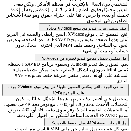
الشخصي دون اتصال بالإنترنت في معظم الأماكن، ولكن يبقى
الفيديو محميًا بحقوق الطبع والنشر. لا تقم بإعادة توزيعه أو إعادة
تحميله أو بيعه، واحرص دائمًا على احترام حقوق وموافقة الأشخاص
الظاهرين في المحتوى.
كيف يمكنني تنزيل فيديو من موقع XVideos مجاناً؟
افتح المقطع على موقع XVideos، انسخ رابطه، والصقه في المربع
أعلى هذه الصفحة. يقوم برنامج FSAVED بقراءة الصفحة، وعرض
الجودات المتاحة، وحفظ ملف MP4 الذي اخترته - مجانًا، بدون
حساب أو تثبيت أي شيء.
هل يمكنني تحميل مقاطع فيديو قصيرة من XVideos؟
نعم. الصق رابط فيديو Quickie، وسيقوم برنامج FSAVED بحفظه
كملف MP4 عمودي بالشكل الأصلي، بحيث يمكن تشغيله بملء
الشاشة على الهاتف. يعمل بنفس طريقة حفظ فيديو XVideos
العادي.
ما هي الجودة التي يمكنني الحصول عليها؟ هل يوفر موقع XVideos جودة
عالية الوضوح (HD)؟
ستحصل على أفضل دقة عرض نشرها المُحمِّل. غالبًا ما تكون
التحميلات الأحدث بدقة 720p أو 1080p، مع توفر دقة 4K في بعضها؛
أما التحميلات القديمة فقد لا توفر سوى دقة 360p أو 480p. يعرض
موقع FSAVED الدقات المتاحة لتتمكن من اختيار أعلى دقة.
هل الملفات بصيغة MP4، وهل تحتفظ بالصوت؟
نعم، كل عملية تنزيل عبارة عن ملف MP4 قياسي مع الصوت