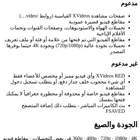
مدعوم
صفحات مشاهدة XVideos القياسية (روابط /video…)
مقاطع فيديو قصيرة عمودية
تحميلات الهواة والاستوديوهات، وصفحات القنوات ونجمات
الأفلام الإباحية
مقاطع الفيديو التي تم فتحها من علامة أو فئة أو ملف تعريف
تحميلات بجودة عالية (720p/1080p) وبجودة 4K حيثما يوفرها
المصدر
غير مدعوم
XVideos RED وأي فيديو مميز أو مخصص للأعضاء فقط
أي شيء محجوب خلف جدار دفع، أو يتطلب تسجيل دخول
للمشاهدة
مقاطع فيديو خاصة أو محذوفة أو محظورة جغرافياً لا يمكنك
فتحها بنفسك
بث الكاميرات المباشر - يتطلب ذلك إضافة المتصفح
FSAVED
الجودة والصيغ
360p · 480p · 720p · 1080p · 4K في بعض التحميلات · مقاطع فيديو