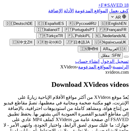
F
✳
SAVED
18+
كيف يعمل
المواقع المدعومة
الأدلة
الإضافة
AR
🇩🇪
Deutsch
DE
🇪🇸
Español
ES
🇷🇺
Русский
RU
🇬🇧
English
EN
🇮🇹
Italiano
IT
🇵🇹
Português
PT
🇫🇷
Français
FR
🇹🇷
Türkçe
TR
🇵🇱
Polski
PL
🇳🇱
Nederlands
NL
🇨🇳
中文
ZH
🇰🇷
한국어
KO
🇯🇵
日本語
JA
🇺🇦
Українська
UK
🇸🇦
العربية
AR
HI
हिन्दी
🇮🇳
SFW: مفعّل
تسجيل الدخول
إنشاء حساب
الرئيسية
›
المواقع المدعومة
›
XVideos
xvideos.com
Download XVideos videos
يُعدّ موقع XVideos من أكثر مواقع الأفلام الإباحية زيارةً على
الإنترنت، فهو مكتبة ضخمة ومجانية في معظمها، تضمّ مقاطع فيديو
من إنتاج هواة، ومشاهد كاملة من استوديوهات احترافية، بالإضافة
إلى مقاطع الفيديو القصيرة العمودية التي يشتهر بها. يحفظ تطبيق
FSAVED أي صفحة عامة من XVideos كملف MP4 عادي على
جهازك: ما عليك سوى لصق الرابط، واختيار الجودة، وانتهى الأمر - لا
حاجة لإنشاء حساب، ولا تطبيق، ولا يتم الاحتفاظ بأي بيانات لدينا.