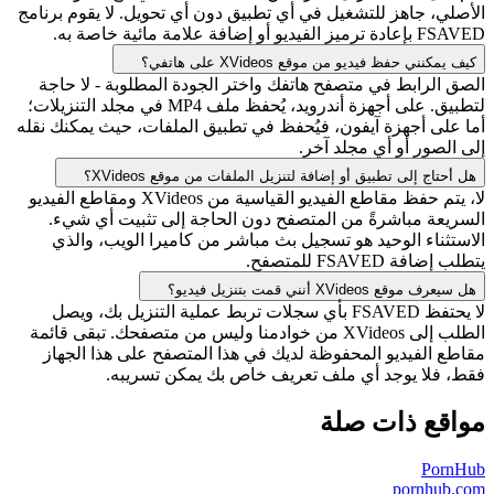
الأصلي، جاهز للتشغيل في أي تطبيق دون أي تحويل. لا يقوم برنامج
FSAVED بإعادة ترميز الفيديو أو إضافة علامة مائية خاصة به.
كيف يمكنني حفظ فيديو من موقع XVideos على هاتفي؟
الصق الرابط في متصفح هاتفك واختر الجودة المطلوبة - لا حاجة
لتطبيق. على أجهزة أندرويد، يُحفظ ملف MP4 في مجلد التنزيلات؛
أما على أجهزة آيفون، فيُحفظ في تطبيق الملفات، حيث يمكنك نقله
إلى الصور أو أي مجلد آخر.
هل أحتاج إلى تطبيق أو إضافة لتنزيل الملفات من موقع XVideos؟
لا، يتم حفظ مقاطع الفيديو القياسية من XVideos ومقاطع الفيديو
السريعة مباشرةً من المتصفح دون الحاجة إلى تثبيت أي شيء.
الاستثناء الوحيد هو تسجيل بث مباشر من كاميرا الويب، والذي
يتطلب إضافة FSAVED للمتصفح.
هل سيعرف موقع XVideos أنني قمت بتنزيل فيديو؟
لا يحتفظ FSAVED بأي سجلات تربط عملية التنزيل بك، ويصل
الطلب إلى XVideos من خوادمنا وليس من متصفحك. تبقى قائمة
مقاطع الفيديو المحفوظة لديك في هذا المتصفح على هذا الجهاز
فقط، فلا يوجد أي ملف تعريف خاص بك يمكن تسريبه.
مواقع ذات صلة
PornHub
pornhub.com