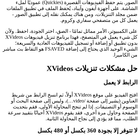
الصور. يتم حفظ الفيديوهات القصيرة (Quickies) عموديًا لملء
الشاشة. على أجهزة آيفون وآيباد، يُحفظ الملف في تطبيق الملفات
ضمن مجلد التنزيلات، ومن هناك يمكنك نقله إلى تطبيق الصور -
يعمل كل من متصفحي سفاري وكروم.
على الكمبيوتر، الأمر مماثل تمامًا - الصق، اختر الجودة، احفظ. ولأن
كل شيء يعمل في المتصفح، فهذا برنامج تنزيل فيديوهات XVideos
بدون تطبيق أو إضافة أو تسجيل للفيديوهات العادية والسريعة؛
الشيء الوحيد الذي يحتاج إلى إضافة FSAVED هو التقاط بث مباشر
من الكاميرا.
حل مشكلات تنزيلات XVideos
الرابط لا يعمل
افتح الفيديو على موقع XVideos أولاً، ثم انسخ الرابط من شريط
العناوين (يشير إلى صفحة /video…)، وليس إلى صفحة البحث أو
الوسوم أو التصنيفات. إذا لم تنجح المحاولة الأولى، فقم بتحديث
الصفحة وحاول مرة أخرى، فقد يقوم XVideos أحيانًا بتقييد سرعة
الطلب، مما قد يؤدي إلى نجاح المحاولة الثانية.
لا تتوفر إلا بجودة 360 بكسل أو 480 بكسل