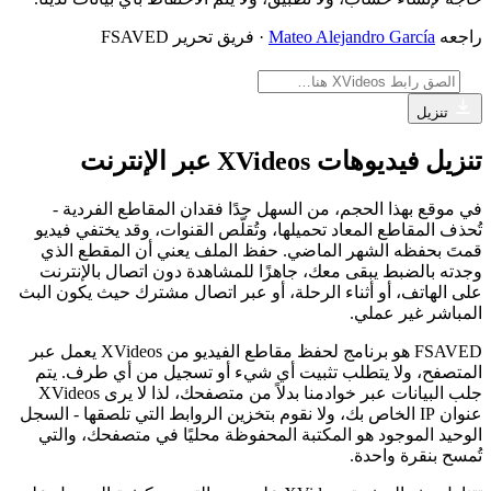
راجعه
Mateo Alejandro García
· فريق تحرير FSAVED
تنزيل
تنزيل فيديوهات XVideos عبر الإنترنت
في موقع بهذا الحجم، من السهل جدًا فقدان المقاطع الفردية -
تُحذف المقاطع المعاد تحميلها، وتُقلّص القنوات، وقد يختفي فيديو
قمتَ بحفظه الشهر الماضي. حفظ الملف يعني أن المقطع الذي
وجدته بالضبط يبقى معك، جاهزًا للمشاهدة دون اتصال بالإنترنت
على الهاتف، أو أثناء الرحلة، أو عبر اتصال مشترك حيث يكون البث
المباشر غير عملي.
FSAVED هو برنامج لحفظ مقاطع الفيديو من XVideos يعمل عبر
المتصفح، ولا يتطلب تثبيت أي شيء أو تسجيل من أي طرف. يتم
جلب البيانات عبر خوادمنا بدلاً من متصفحك، لذا لا يرى XVideos
عنوان IP الخاص بك، ولا نقوم بتخزين الروابط التي تلصقها - السجل
الوحيد الموجود هو المكتبة المحفوظة محليًا في متصفحك، والتي
تُمسح بنقرة واحدة.