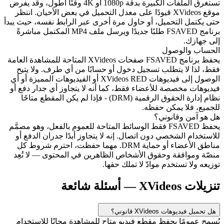
تستغرق الملفات الكبيرة بدقة 1080p أو 4K وقتًا أطول، وقد يفرض
موقع XVideos قيودًا على معدل التحميل في بعض الأحيان. انتظر
حتى يكتمل التحميل، أو حاول مرة أخرى عبر الرابط نفسه، حيث يبدأ
برنامج FSAVED طلبًا جديدًا ويرسل ملف MP4 المكتمل مباشرةً
إلى جهازك.
الحساب والوصول
يحفظ برنامج FSAVED صفحات XVideos المتاحة للمشاهدة العامة
فقط، لذا لا يتطلب تسجيل دخول أو حسابًا من أي طرف. ولا يتيح
الوصول إلى فيديوهات XVideos RED أو الفيديوهات المميزة أو أي
فيديوهات مخصصة للأعضاء فقط، كما أنه لا يتجاوز أي جدار دفع أو
نظام إدارة الحقوق الرقمية (DRM) - فإذا لم يكن المقطع متاحًا
للجميع، فلا يمكن حفظه.
هل هو آمن وقانوني؟
يحفظ FSAVED فقط الوسائط المتاحة للعموم بالفعل، وهو مصمَّم
للاستخدام الشخصي دون اتصال. إنه لا يتجاوز أبدًا جدران الدفع أو
مناطق الأعضاء أو حماية DRM. مهما حفظت، احترم شروط كل
منصّة وموافقة وحقوق الأشخاص الظاهرين في المحتوى — لا تُعِد
توزيعه ولا تستخدم موادّ لا تملك حقها.
تنزيلات XVideos — أسئلة شائعة
هل تحميل فيديوهات XVideos قانوني؟
يُسمح عمومًا بحفظ مقطع فيديو متاح للمشاهدة مجانًا للاستخدام