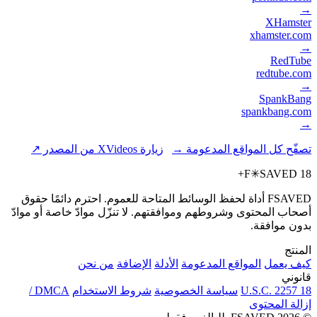
→
XHamster
xhamster.com
→
RedTube
redtube.com
→
SpankBang
spankbang.com
→
تصفّح كل المواقع المدعومة →
زيارة XVideos من المصدر ↗
F
✳
SAVED
18+
FSAVED أداة لحفظ الوسائط المتاحة للعموم. احترم دائمًا حقوق
أصحاب المحتوى وشروطهم وموافقتهم. لا تنزّل موادّ خاصة أو موادّ
بدون موافقة.
المنتج
كيف يعمل
المواقع المدعومة
الأدلة
الإضافة
من نحن
قانوني
18 U.S.C. 2257
سياسة الخصوصية
شروط الاستخدام
DMCA /
إزالة المحتوى