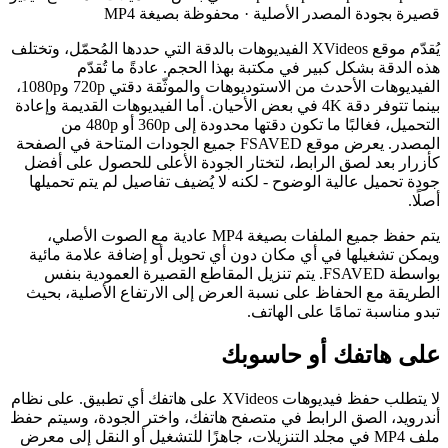
قصيرة بجودة المصدر الأصلية · محفوظة بصيغة MP4
يُقدّم موقع XVideos الفيديوهات بالدقة التي حددها المُحمّل، وتختلف
هذه الدقة بشكل كبير في مكتبة بهذا الحجم. عادةً ما تُقدّم
الفيديوهات الأحدث من الاستوديوهات والموثّقة دقتي 720p و1080p،
بينما تتوفر دقة 4K في بعض الأحيان. أما الفيديوهات القديمة وإعادة
التحميل، فغالبًا ما تكون دقتها محدودة إلى 360p أو 480p من
المصدر. يعرض موقع FSAVED جميع الجودات المتاحة في الصفحة
كأزرار بعد لصق الرابط، لتختار الجودة الأعلى للحصول على أفضل
جودة تحميل عالية الوضوح - لكنه لا يُضيف تفاصيل لم يتم تحميلها
أصلًا.
يتم حفظ جميع الملفات بصيغة MP4 عادية مع الصوت الأصلي،
ويمكن تشغيلها في أي مكان دون أي تحويل أو إضافة علامة مائية
بواسطة FSAVED. يتم تنزيل المقاطع القصيرة العمودية بنفس
الطريقة مع الحفاظ على نسبة العرض إلى الارتفاع الأصلية، بحيث
تبدو مناسبة تمامًا على الهاتف.
على هاتفك أو حاسوبك
لا يتطلب حفظ فيديوهات XVideos على هاتفك أي تطبيق. على نظام
أندرويد، الصق الرابط في متصفح هاتفك، واختر الجودة، وسيتم حفظ
ملف MP4 في مجلد التنزيلات، جاهزًا للتشغيل أو النقل إلى معرض