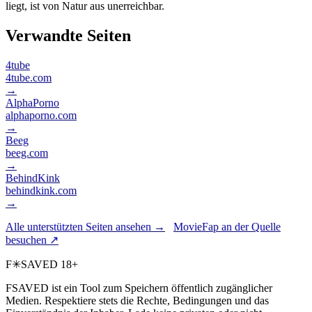
liegt, ist von Natur aus unerreichbar.
Verwandte Seiten
4tube
4tube.com
→
AlphaPorno
alphaporno.com
→
Beeg
beeg.com
→
BehindKink
behindkink.com
→
Alle unterstützten Seiten ansehen →
MovieFap an der Quelle
besuchen ↗
F
✳
SAVED
18+
FSAVED ist ein Tool zum Speichern öffentlich zugänglicher
Medien. Respektiere stets die Rechte, Bedingungen und das