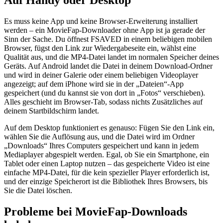
Auf Handy oder Desktop
Es muss keine App und keine Browser-Erweiterung installiert
werden – ein MovieFap-Downloader ohne App ist ja gerade der
Sinn der Sache. Du öffnest FSAVED in einem beliebigen mobilen
Browser, fügst den Link zur Wiedergabeseite ein, wählst eine
Qualität aus, und die MP4-Datei landet im normalen Speicher deines
Geräts. Auf Android landet die Datei in deinem Download-Ordner
und wird in deiner Galerie oder einem beliebigen Videoplayer
angezeigt; auf dem iPhone wird sie in der „Dateien“-App
gespeichert (und du kannst sie von dort in „Fotos“ verschieben).
Alles geschieht im Browser-Tab, sodass nichts Zusätzliches auf
deinem Startbildschirm landet.
Auf dem Desktop funktioniert es genauso: Fügen Sie den Link ein,
wählen Sie die Auflösung aus, und die Datei wird im Ordner
„Downloads“ Ihres Computers gespeichert und kann in jedem
Mediaplayer abgespielt werden. Egal, ob Sie ein Smartphone, ein
Tablet oder einen Laptop nutzen – das gespeicherte Video ist eine
einfache MP4-Datei, für die kein spezieller Player erforderlich ist,
und der einzige Speicherort ist die Bibliothek Ihres Browsers, bis
Sie die Datei löschen.
Probleme bei MovieFap-Downloads