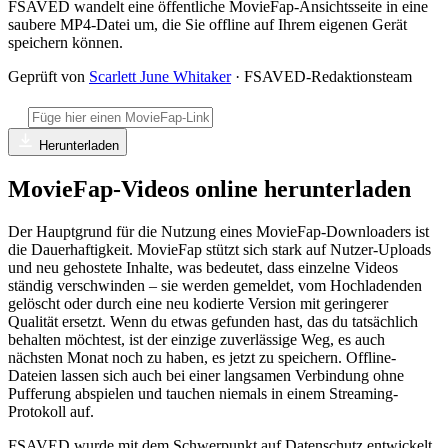
FSAVED wandelt eine öffentliche MovieFap-Ansichtsseite in eine
saubere MP4-Datei um, die Sie offline auf Ihrem eigenen Gerät
speichern können.
Geprüft von
Scarlett June Whitaker
· FSAVED-Redaktionsteam
Herunterladen
MovieFap-Videos online herunterladen
Der Hauptgrund für die Nutzung eines MovieFap-Downloaders ist
die Dauerhaftigkeit. MovieFap stützt sich stark auf Nutzer-Uploads
und neu gehostete Inhalte, was bedeutet, dass einzelne Videos
ständig verschwinden – sie werden gemeldet, vom Hochladenden
gelöscht oder durch eine neu kodierte Version mit geringerer
Qualität ersetzt. Wenn du etwas gefunden hast, das du tatsächlich
behalten möchtest, ist der einzige zuverlässige Weg, es auch
nächsten Monat noch zu haben, es jetzt zu speichern. Offline-
Dateien lassen sich auch bei einer langsamen Verbindung ohne
Pufferung abspielen und tauchen niemals in einem Streaming-
Protokoll auf.
FSAVED wurde mit dem Schwerpunkt auf Datenschutz entwickelt,