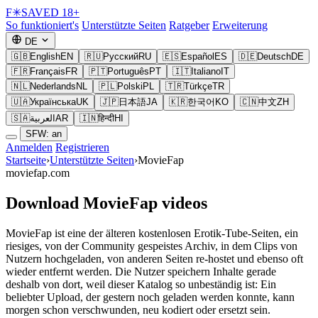
F
✳
SAVED
18+
So funktioniert's
Unterstützte Seiten
Ratgeber
Erweiterung
DE
🇬🇧
English
EN
🇷🇺
Русский
RU
🇪🇸
Español
ES
🇩🇪
Deutsch
DE
🇫🇷
Français
FR
🇵🇹
Português
PT
🇮🇹
Italiano
IT
🇳🇱
Nederlands
NL
🇵🇱
Polski
PL
🇹🇷
Türkçe
TR
🇺🇦
Українська
UK
🇯🇵
日本語
JA
🇰🇷
한국어
KO
🇨🇳
中文
ZH
🇸🇦
العربية
AR
🇮🇳
हिन्दी
HI
SFW: an
Anmelden
Registrieren
Startseite
›
Unterstützte Seiten
›
MovieFap
moviefap.com
Download MovieFap videos
MovieFap ist eine der älteren kostenlosen Erotik-Tube-Seiten, ein
riesiges, von der Community gespeistes Archiv, in dem Clips von
Nutzern hochgeladen, von anderen Seiten re-hostet und ebenso oft
wieder entfernt werden. Die Nutzer speichern Inhalte gerade
deshalb von dort, weil dieser Katalog so unbeständig ist: Ein
beliebter Upload, der gestern noch geladen werden konnte, kann
morgen schon verschwunden, neu kodiert oder ersetzt sein.