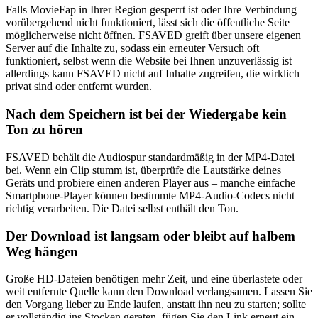
Falls MovieFap in Ihrer Region gesperrt ist oder Ihre Verbindung
vorübergehend nicht funktioniert, lässt sich die öffentliche Seite
möglicherweise nicht öffnen. FSAVED greift über unsere eigenen
Server auf die Inhalte zu, sodass ein erneuter Versuch oft
funktioniert, selbst wenn die Website bei Ihnen unzuverlässig ist –
allerdings kann FSAVED nicht auf Inhalte zugreifen, die wirklich
privat sind oder entfernt wurden.
Nach dem Speichern ist bei der Wiedergabe kein
Ton zu hören
FSAVED behält die Audiospur standardmäßig in der MP4-Datei
bei. Wenn ein Clip stumm ist, überprüfe die Lautstärke deines
Geräts und probiere einen anderen Player aus – manche einfache
Smartphone-Player können bestimmte MP4-Audio-Codecs nicht
richtig verarbeiten. Die Datei selbst enthält den Ton.
Der Download ist langsam oder bleibt auf halbem
Weg hängen
Große HD-Dateien benötigen mehr Zeit, und eine überlastete oder
weit entfernte Quelle kann den Download verlangsamen. Lassen Sie
den Vorgang lieber zu Ende laufen, anstatt ihn neu zu starten; sollte
er vollständig ins Stocken geraten, fügen Sie den Link erneut ein,