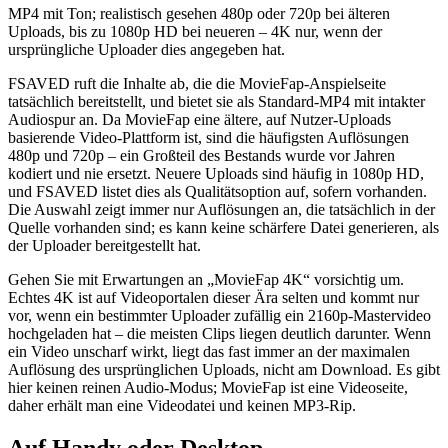
MP4 mit Ton; realistisch gesehen 480p oder 720p bei älteren
Uploads, bis zu 1080p HD bei neueren – 4K nur, wenn der
ursprüngliche Uploader dies angegeben hat.
FSAVED ruft die Inhalte ab, die die MovieFap-Anspielseite
tatsächlich bereitstellt, und bietet sie als Standard-MP4 mit intakter
Audiospur an. Da MovieFap eine ältere, auf Nutzer-Uploads
basierende Video-Plattform ist, sind die häufigsten Auflösungen
480p und 720p – ein Großteil des Bestands wurde vor Jahren
kodiert und nie ersetzt. Neuere Uploads sind häufig in 1080p HD,
und FSAVED listet dies als Qualitätsoption auf, sofern vorhanden.
Die Auswahl zeigt immer nur Auflösungen an, die tatsächlich in der
Quelle vorhanden sind; es kann keine schärfere Datei generieren, als
der Uploader bereitgestellt hat.
Gehen Sie mit Erwartungen an „MovieFap 4K“ vorsichtig um.
Echtes 4K ist auf Videoportalen dieser Ära selten und kommt nur
vor, wenn ein bestimmter Uploader zufällig ein 2160p-Mastervideo
hochgeladen hat – die meisten Clips liegen deutlich darunter. Wenn
ein Video unscharf wirkt, liegt das fast immer an der maximalen
Auflösung des ursprünglichen Uploads, nicht am Download. Es gibt
hier keinen reinen Audio-Modus; MovieFap ist eine Videoseite,
daher erhält man eine Videodatei und keinen MP3-Rip.