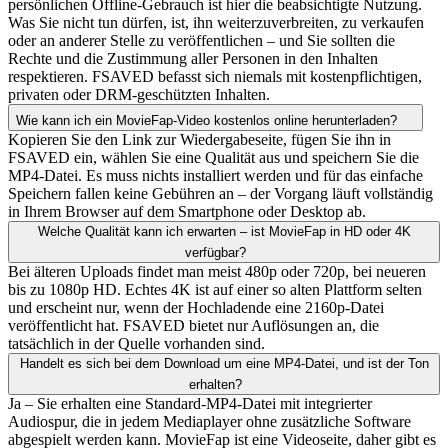
persönlichen Offline-Gebrauch ist hier die beabsichtigte Nutzung.
Was Sie nicht tun dürfen, ist, ihn weiterzuverbreiten, zu verkaufen
oder an anderer Stelle zu veröffentlichen – und Sie sollten die
Rechte und die Zustimmung aller Personen in den Inhalten
respektieren. FSAVED befasst sich niemals mit kostenpflichtigen,
privaten oder DRM-geschützten Inhalten.
Wie kann ich ein MovieFap-Video kostenlos online herunterladen?
Kopieren Sie den Link zur Wiedergabeseite, fügen Sie ihn in
FSAVED ein, wählen Sie eine Qualität aus und speichern Sie die
MP4-Datei. Es muss nichts installiert werden und für das einfache
Speichern fallen keine Gebühren an – der Vorgang läuft vollständig
in Ihrem Browser auf dem Smartphone oder Desktop ab.
Welche Qualität kann ich erwarten – ist MovieFap in HD oder 4K
verfügbar?
Bei älteren Uploads findet man meist 480p oder 720p, bei neueren
bis zu 1080p HD. Echtes 4K ist auf einer so alten Plattform selten
und erscheint nur, wenn der Hochladende eine 2160p-Datei
veröffentlicht hat. FSAVED bietet nur Auflösungen an, die
tatsächlich in der Quelle vorhanden sind.
Handelt es sich bei dem Download um eine MP4-Datei, und ist der Ton
erhalten?
Ja – Sie erhalten eine Standard-MP4-Datei mit integrierter
Audiospur, die in jedem Mediaplayer ohne zusätzliche Software
abgespielt werden kann. MovieFap ist eine Videoseite, daher gibt es