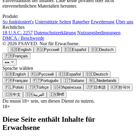
Einverständnis der Inhaber. Lade keine privaten oder nicht
einvernehmlichen Materialien herunter.
Produkt
So funktioniert's
Unterstützte Seiten
Ratgeber
Erweiterung
Über uns
Rechtliches
18 U.S.C. 2257
Datenschutzerklärung
Nutzungsbedingungen
DMCA / Beschwerde
© 2026 FSAVED. Nur für Erwachsene.
🇬🇧
English
🇷🇺
Русский
🇪🇸
Español
🇩🇪
Deutsch
🇫🇷
Français
•••
Sprache wählen
🇬🇧
English
🇷🇺
Русский
🇪🇸
Español
🇩🇪
Deutsch
🇫🇷
Français
🇵🇹
Português
🇮🇹
Italiano
🇳🇱
Nederlands
🇵🇱
Polski
🇹🇷
Türkçe
🇺🇦
Українська
🇯🇵
日本語
🇰🇷
한국어
🇨🇳
中文
🇸🇦
العربية
🇮🇳
हिन्दी
Du musst 18+ sein, um diesen Dienst zu nutzen.
18+
Diese Seite enthält Inhalte für
Erwachsene