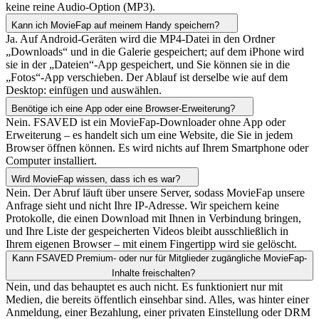
keine reine Audio-Option (MP3).
Kann ich MovieFap auf meinem Handy speichern?
Ja. Auf Android-Geräten wird die MP4-Datei in den Ordner
„Downloads“ und in die Galerie gespeichert; auf dem iPhone wird
sie in der „Dateien“-App gespeichert, und Sie können sie in die
„Fotos“-App verschieben. Der Ablauf ist derselbe wie auf dem
Desktop: einfügen und auswählen.
Benötige ich eine App oder eine Browser-Erweiterung?
Nein. FSAVED ist ein MovieFap-Downloader ohne App oder
Erweiterung – es handelt sich um eine Website, die Sie in jedem
Browser öffnen können. Es wird nichts auf Ihrem Smartphone oder
Computer installiert.
Wird MovieFap wissen, dass ich es war?
Nein. Der Abruf läuft über unsere Server, sodass MovieFap unsere
Anfrage sieht und nicht Ihre IP-Adresse. Wir speichern keine
Protokolle, die einen Download mit Ihnen in Verbindung bringen,
und Ihre Liste der gespeicherten Videos bleibt ausschließlich in
Ihrem eigenen Browser – mit einem Fingertipp wird sie gelöscht.
Kann FSAVED Premium- oder nur für Mitglieder zugängliche MovieFap-
Inhalte freischalten?
Nein, und das behauptet es auch nicht. Es funktioniert nur mit
Medien, die bereits öffentlich einsehbar sind. Alles, was hinter einer
Anmeldung, einer Bezahlung, einer privaten Einstellung oder DRM