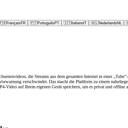
🇫🇷
Français
FR
🇵🇹
Português
PT
🇮🇹
Italiano
IT
🇳🇱
Nederlands
NL
senenvideos, die Streams aus dem gesamten Internet in einer „Tube“-
ne Vorwarnung verschwindet. Das macht die Plattform zu einem nahelie
Video auf Ihrem eigenen Gerät speichern, um es privat und offline 