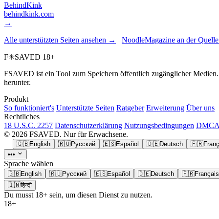
BehindKink
behindkink.com
→
Alle unterstützten Seiten ansehen →
NoodleMagazine an der Quell
F
✳
SAVED
18+
FSAVED ist ein Tool zum Speichern öffentlich zugänglicher Medien. R
herunter.
Produkt
So funktioniert's
Unterstützte Seiten
Ratgeber
Erweiterung
Über uns
Rechtliches
18 U.S.C. 2257
Datenschutzerklärung
Nutzungsbedingungen
DMCA 
© 2026 FSAVED. Nur für Erwachsene.
🇬🇧
English
🇷🇺
Русский
🇪🇸
Español
🇩🇪
Deutsch
🇫🇷
Franç
•••
Sprache wählen
🇬🇧
English
🇷🇺
Русский
🇪🇸
Español
🇩🇪
Deutsch
🇫🇷
Français
🇮🇳
हिन्दी
Du musst 18+ sein, um diesen Dienst zu nutzen.
18+