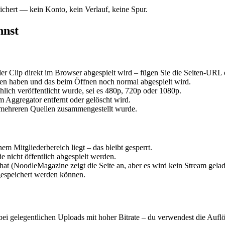
ichert — kein Konto, kein Verlauf, keine Spur.
nnst
r Clip direkt im Browser abgespielt wird – fügen Sie die Seiten-URL
en haben und das beim Öffnen noch normal abgespielt wird.
chlich veröffentlicht wurde, sei es 480p, 720p oder 1080p.
m Aggregator entfernt oder gelöscht wird.
s mehreren Quellen zusammengestellt wurde.
m Mitgliederbereich liegt – das bleibt gesperrt.
e nicht öffentlich abgespielt werden.
t hat (NoodleMagazine zeigt die Seite an, aber es wird kein Stream gelad
gespeichert werden können.
 gelegentlichen Uploads mit hoher Bitrate – du verwendest die Auflösun