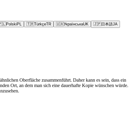
🇵🇱
Polski
PL
🇹🇷
Türkçe
TR
🇺🇦
Українська
UK
🇯🇵
日本語
JA
ähnlichen Oberfläche zusammenführt. Daher kann es sein, dass ein
genden Ort, an dem man sich eine dauerhafte Kopie wünschen würde.
anzusehen.