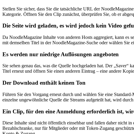
Stellen Sie sicher, dass Sie die tatsächliche URL der NoodleMagazine
Kategorie. Öffnen Sie den Clip zunächst, überprüfen Sie, ob er abgesp
Die Seite wird geladen, es wird jedoch kein Video gef
Da NoodleMagazine Inhalte von anderen Hosts aggregiert, kann es sein
mit demselben Titel in der NoodleMagazine-Suche oder wählen Sie ein
Es werden nur niedrige Auflösungen angeboten
Sie sehen genau das, was die Quelle hochgeladen hat. Der „Saver“ ka
Titel erneut und öffnen Sie einen anderen Eintrag – eine andere Kopi
Der Download enthält keinen Ton
Führen Sie den Vorgang erneut durch und wählen Sie eine Standard-MP
einzelne ungewöhnliche Quelle die Streams aufgeteilt hat, wird durch
Ein Clip, für den eine Anmeldung erforderlich ist, wi
Diese Inhalte sind nicht öffentlich einsehbar und fallen daher nic
Bezahlschranke, nur für Mitglieder oder mit Token-Zugang geschützte
Konto & Zugang