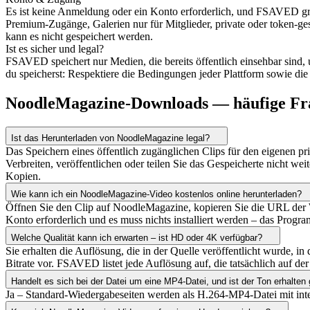
Es ist keine Anmeldung oder ein Konto erforderlich, und FSAVED grei
Premium-Zugänge, Galerien nur für Mitglieder, private oder token-
kann es nicht gespeichert werden.
Ist es sicher und legal?
FSAVED speichert nur Medien, die bereits öffentlich einsehbar sind
du speicherst: Respektiere die Bedingungen jeder Plattform sowie die
NoodleMagazine-Downloads — häufige Fr
Ist das Herunterladen von NoodleMagazine legal?
Das Speichern eines öffentlich zugänglichen Clips für den eigenen pr
Verbreiten, veröffentlichen oder teilen Sie das Gespeicherte nicht we
Kopien.
Wie kann ich ein NoodleMagazine-Video kostenlos online herunterladen?
Öffnen Sie den Clip auf NoodleMagazine, kopieren Sie die URL der Wi
Konto erforderlich und es muss nichts installiert werden – das Progr
Welche Qualität kann ich erwarten – ist HD oder 4K verfügbar?
Sie erhalten die Auflösung, die in der Quelle veröffentlicht wurde, 
Bitrate vor. FSAVED listet jede Auflösung auf, die tatsächlich auf der
Handelt es sich bei der Datei um eine MP4-Datei, und ist der Ton erhalten
Ja – Standard-Wiedergabeseiten werden als H.264-MP4-Datei mit int