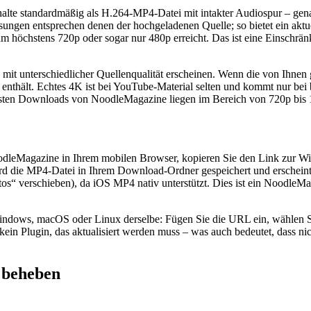
lte standardmäßig als H.264-MP4-Datei mit intakter Audiospur – genau 
sungen entsprechen denen der hochgeladenen Quelle; so bietet ein aktu
eam höchstens 720p oder sogar nur 480p erreicht. Das ist eine Einschr
it unterschiedlicher Quellenqualität erscheinen. Wenn die von Ihnen ge
ei enthält. Echtes 4K ist bei YouTube-Material selten und kommt nur bei
eisten Downloads von NoodleMagazine liegen im Bereich von 720p bis
odleMagazine in Ihrem mobilen Browser, kopieren Sie den Link zur Wi
rd die MP4-Datei in Ihrem Download-Ordner gespeichert und erscheint 
otos“ verschieben), da iOS MP4 nativ unterstützt. Dies ist ein NoodleM
ndows, macOS oder Linux derselbe: Fügen Sie die URL ein, wählen Sie
t kein Plugin, das aktualisiert werden muss – was auch bedeutet, dass n
 beheben