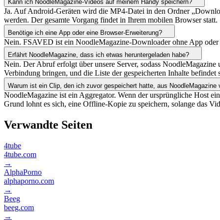
Kann ich NoodleMagazine-Videos auf meinem Handy speichern?
Ja. Auf Android-Geräten wird die MP4-Datei in den Ordner „Download
werden. Der gesamte Vorgang findet in Ihrem mobilen Browser statt.
Benötige ich eine App oder eine Browser-Erweiterung?
Nein. FSAVED ist ein NoodleMagazine-Downloader ohne App oder Erwei
Erfährt NoodleMagazine, dass ich etwas heruntergeladen habe?
Nein. Der Abruf erfolgt über unsere Server, sodass NoodleMagazine u
Verbindung bringen, und die Liste der gespeicherten Inhalte befindet 
Warum ist ein Clip, den ich zuvor gespeichert hatte, aus NoodleMagazin
NoodleMagazine ist ein Aggregator. Wenn der ursprüngliche Host ein 
Grund lohnt es sich, eine Offline-Kopie zu speichern, solange das Vid
Verwandte Seiten
4tube
4tube.com
→
AlphaPorno
alphaporno.com
→
Beeg
beeg.com
→