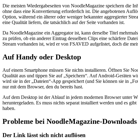
Die meisten Wiedergabeseiten von NoodleMagazine speichern die Inha
ohne dass eine Konvertierung erforderlich ist. Die angebotenen Auflö
Option, während ein älterer oder weniger bekannter aggregierter Str
eine Qualität liefern, die tatsächlich auf der Seite vorhanden ist.
Da NoodleMagazine ein Aggregator ist, kann derselbe Titel mehrmals m
zu prüfen, ob ein anderer Eintrag desselben Clips eine schärfere Dat
Stream vorhanden ist, wird er von FSAVED aufgelistet, doch die m
Auf Handy oder Desktop
Auf einem Smartphone müssen Sie nichts installieren. Öffnen Sie No
Qualität aus und tippen Sie auf „Speichern“. Auf Android-Geräten wi
wird sie in der „Dateien“-App gespeichert (und Sie können sie in „F
nur mit dem Browser, den du bereits hast.
Auf dem Desktop ist der Ablauf in jedem modernen Browser unter Wi
heruntergeladen. Es muss nichts separat installiert werden und es gib
haben.
Probleme bei NoodleMagazine-Downloads
Der Link lässt sich nicht auflösen