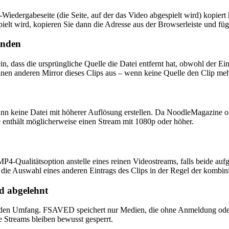
-Wiedergabeseite (die Seite, auf der das Video abgespielt wird) kopiert
ielt wird, kopieren Sie dann die Adresse aus der Browserleiste und füg
unden
, dass die ursprüngliche Quelle die Datei entfernt hat, obwohl der Ei
en anderen Mirror dieses Clips aus – wenn keine Quelle den Clip mehr 
nn keine Datei mit höherer Auflösung erstellen. Da NoodleMagazine of
e enthält möglicherweise einen Stream mit 1080p oder höher.
4-Qualitätsoption anstelle eines reinen Videostreams, falls beide aufg
 die Auswahl eines anderen Eintrags des Clips in der Regel der kombini
rd abgelehnt
ht in den Umfang. FSAVED speichert nur Medien, die ohne Anmeldung ode
 Streams bleiben bewusst gesperrt.