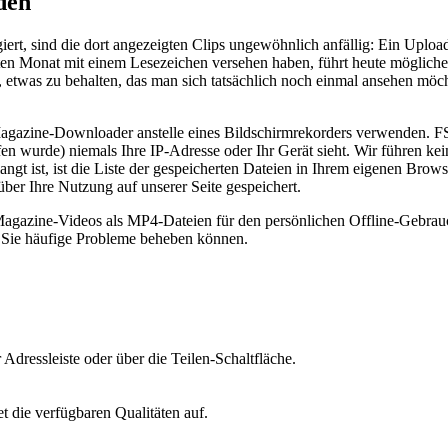
den
ert, sind die dort angezeigten Clips ungewöhnlich anfällig: Ein Uploa
etzten Monat mit einem Lesezeichen versehen haben, führt heute möglich
eit, etwas zu behalten, das man sich tatsächlich noch einmal ansehen mö
agazine-Downloader anstelle eines Bildschirmrekorders verwenden. F
en wurde) niemals Ihre IP-Adresse oder Ihr Gerät sieht. Wir führen ke
angt ist, ist die Liste der gespeicherten Dateien in Ihrem eigenen Brow
ber Ihre Nutzung auf unserer Seite gespeichert.
dleMagazine-Videos als MP4-Dateien für den persönlichen Offline-Geb
e Sie häufige Probleme beheben können.
dressleiste oder über die Teilen-Schaltfläche.
t die verfügbaren Qualitäten auf.