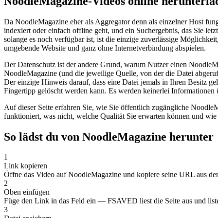
NoodleMagazine-Videos online herunterla
Da NoodleMagazine eher als Aggregator denn als einzelner Host fungi
indexiert oder einfach offline geht, und ein Suchergebnis, das Sie l
solange es noch verfügbar ist, ist die einzige zuverlässige Möglichk
umgebende Website und ganz ohne Internetverbindung abspielen.
Der Datenschutz ist der andere Grund, warum Nutzer einen NoodleM
NoodleMagazine (und die jeweilige Quelle, von der die Datei abgeruf
Der einzige Hinweis darauf, dass eine Datei jemals in Ihren Besitz gel
Fingertipp gelöscht werden kann. Es werden keinerlei Informationen ü
Auf dieser Seite erfahren Sie, wie Sie öffentlich zugängliche Noo
funktioniert, was nicht, welche Qualität Sie erwarten können und wi
So lädst du von NoodleMagazine herunter
1
Link kopieren
Öffne das Video auf NoodleMagazine und kopiere seine URL aus der A
2
Oben einfügen
Füge den Link in das Feld ein — FSAVED liest die Seite aus und liste
3