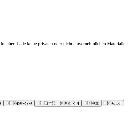
Inhaber. Lade keine privaten oder nicht einvernehmlichen Materialien
e
🇺🇦
Українська
🇯🇵
日本語
🇰🇷
한국어
🇨🇳
中文
🇸🇦
العربية