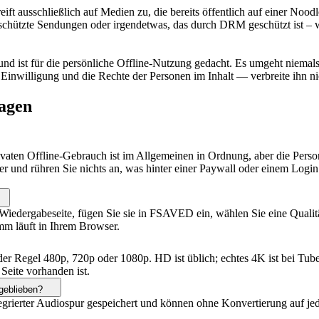
ft ausschließlich auf Medien zu, die bereits öffentlich auf einer Noo
geschützte Sendungen oder irgendetwas, das durch DRM geschützt ist 
, und ist für die persönliche Offline-Nutzung gedacht. Es umgeht nie
 Einwilligung und die Rechte der Personen im Inhalt — verbreite ihn n
agen
ivaten Offline-Gebrauch ist im Allgemeinen in Ordnung, aber die Person
iter und rühren Sie nichts an, was hinter einer Paywall oder einem Logi
edergabeseite, fügen Sie sie in FSAVED ein, wählen Sie eine Qualität 
amm läuft in Ihrem Browser.
in der Regel 480p, 720p oder 1080p. HD ist üblich; echtes 4K ist bei T
 Seite vorhanden ist.
 geblieben?
egrierter Audiospur gespeichert und können ohne Konvertierung auf j