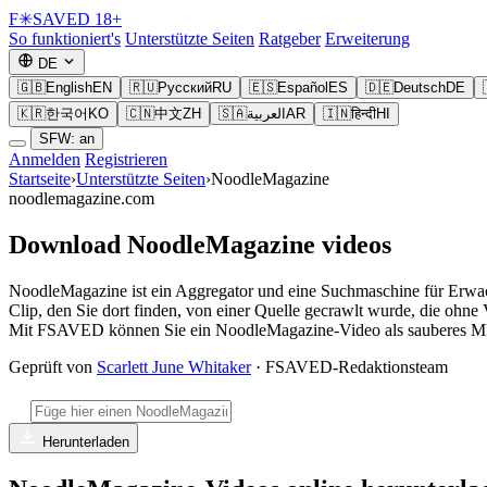
F
✳
SAVED
18+
So funktioniert's
Unterstützte Seiten
Ratgeber
Erweiterung
DE
🇬🇧
English
EN
🇷🇺
Русский
RU
🇪🇸
Español
ES
🇩🇪
Deutsch
DE
🇰🇷
한국어
KO
🇨🇳
中文
ZH
🇸🇦
العربية
AR
🇮🇳
हिन्दी
HI
SFW: an
Anmelden
Registrieren
Startseite
›
Unterstützte Seiten
›
NoodleMagazine
noodlemagazine.com
Download NoodleMagazine videos
NoodleMagazine ist ein Aggregator und eine Suchmaschine für Erwach
Clip, den Sie dort finden, von einer Quelle gecrawlt wurde, die oh
Mit FSAVED können Sie ein NoodleMagazine-Video als sauberes MP4-
Geprüft von
Scarlett June Whitaker
· FSAVED-Redaktionsteam
Herunterladen