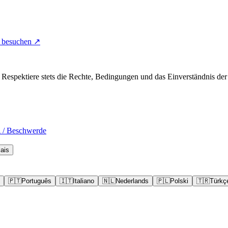
e besuchen ↗
espektiere stets die Rechte, Bedingungen und das Einverständnis der 
/ Beschwerde
ais
🇵🇹
Português
🇮🇹
Italiano
🇳🇱
Nederlands
🇵🇱
Polski
🇹🇷
Türkç