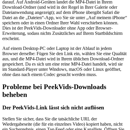
darauf. Auf Android-Geräten landet die MP4-Datei in Ihrem
Download-Ordner (und wird in der Regel in Ihrer Galerie oder
Dateianwendung angezeigt); auf dem iPhone übergibt Safari die
Datei an die „Dateien“-App, wo Sie sie unter „Auf meinem iPhone“
speichern oder in einen Ordner Ihrer Wahl verschieben können.
Dies ist der PeekVids-Downloader ohne App oder Browser-
Erweiterung, sodass nichts Zusätzliches auf Ihrem Startbildschirm
erscheint.
Auf einem Desktop-PC oder Laptop ist der Ablauf in jedem
Browser derselbe: Fügen Sie den Link ein, wählen Sie eine Qualität
aus, und die MP4-Datei wird in Ihrem üblichen Download-Ordner
gespeichert. Da es sich um eine reine MP4-Datei handelt, wird sie
im Standard-Player unter Windows, macOS oder Linux geöffnet,
ohne dass nach einem Codec gesucht werden muss.
Probleme bei PeekVids-Downloads
beheben
Der PeekVids-Link lässt sich nicht auflösen
Stellen Sie sicher, dass Sie die tatsächliche URL der
Wiedergabeseite (die für ein einzelnes Video) kopiert haben, nicht
ein Suchergebnis, einen Tag-Feed oder eine Kanalliste. Öffnen Sie