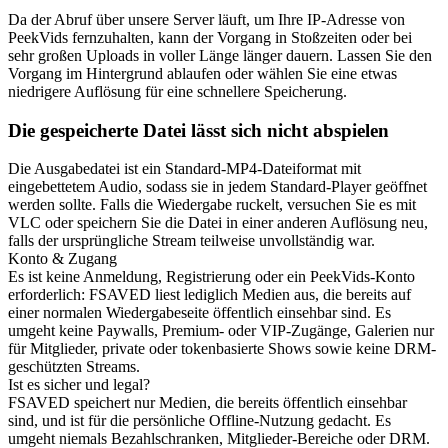
Da der Abruf über unsere Server läuft, um Ihre IP-Adresse von
PeekVids fernzuhalten, kann der Vorgang in Stoßzeiten oder bei
sehr großen Uploads in voller Länge länger dauern. Lassen Sie den
Vorgang im Hintergrund ablaufen oder wählen Sie eine etwas
niedrigere Auflösung für eine schnellere Speicherung.
Die gespeicherte Datei lässt sich nicht abspielen
Die Ausgabedatei ist ein Standard-MP4-Dateiformat mit
eingebettetem Audio, sodass sie in jedem Standard-Player geöffnet
werden sollte. Falls die Wiedergabe ruckelt, versuchen Sie es mit
VLC oder speichern Sie die Datei in einer anderen Auflösung neu,
falls der ursprüngliche Stream teilweise unvollständig war.
Konto & Zugang
Es ist keine Anmeldung, Registrierung oder ein PeekVids-Konto
erforderlich: FSAVED liest lediglich Medien aus, die bereits auf
einer normalen Wiedergabeseite öffentlich einsehbar sind. Es
umgeht keine Paywalls, Premium- oder VIP-Zugänge, Galerien nur
für Mitglieder, private oder tokenbasierte Shows sowie keine DRM-
geschützten Streams.
Ist es sicher und legal?
FSAVED speichert nur Medien, die bereits öffentlich einsehbar
sind, und ist für die persönliche Offline-Nutzung gedacht. Es
umgeht niemals Bezahlschranken, Mitglieder-Bereiche oder DRM.