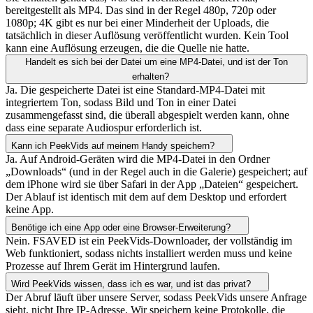
bereitgestellt als MP4. Das sind in der Regel 480p, 720p oder
1080p; 4K gibt es nur bei einer Minderheit der Uploads, die
tatsächlich in dieser Auflösung veröffentlicht wurden. Kein Tool
kann eine Auflösung erzeugen, die die Quelle nie hatte.
Handelt es sich bei der Datei um eine MP4-Datei, und ist der Ton
erhalten?
Ja. Die gespeicherte Datei ist eine Standard-MP4-Datei mit
integriertem Ton, sodass Bild und Ton in einer Datei
zusammengefasst sind, die überall abgespielt werden kann, ohne
dass eine separate Audiospur erforderlich ist.
Kann ich PeekVids auf meinem Handy speichern?
Ja. Auf Android-Geräten wird die MP4-Datei in den Ordner
„Downloads“ (und in der Regel auch in die Galerie) gespeichert; auf
dem iPhone wird sie über Safari in der App „Dateien“ gespeichert.
Der Ablauf ist identisch mit dem auf dem Desktop und erfordert
keine App.
Benötige ich eine App oder eine Browser-Erweiterung?
Nein. FSAVED ist ein PeekVids-Downloader, der vollständig im
Web funktioniert, sodass nichts installiert werden muss und keine
Prozesse auf Ihrem Gerät im Hintergrund laufen.
Wird PeekVids wissen, dass ich es war, und ist das privat?
Der Abruf läuft über unsere Server, sodass PeekVids unsere Anfrage
sieht, nicht Ihre IP-Adresse. Wir speichern keine Protokolle, die