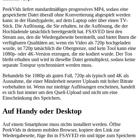
PeekVids liefert standardmäßiges progressives MP4, sodass eine
gespeicherte Datei überall ohne Konvertierung abgespielt werden
kann: in der Handygalerie, auf dem Laptop oder über einen TV-
Stick. Die Auflösung, die Sie erhalten, ist die Auflösung, die der
Hochladende tatsächlich bereitgestellt hat. FSAVED liest den
Stream aus, den die Wiedergabeseite bereitstellt, und bietet Ihnen die
verfügbaren Qualitäten an; wenn ein Video als 720p hochgeladen
wurde, ist 720p tatsächlich die Obergrenze, und kein Tool kann eine
1080p- oder 4K-Version erzeugen, die nie kodiert wurde. Der Ton
bleibt erhalten und wird in dieselbe Datei gemultiplext, sodass keine
separate Tonspur synchronisiert werden muss.
Behandeln Sie 1080p als guten Fall, 720p als typisch und 4K als
Ausnahme, die einer Minderheit neuerer Uploads mit hoher Bitrate
vorbehalten ist. Wenn nur niedrige Auflösungen erscheinen, handelt
es sich fast immer um den Quell-Upload und nicht um eine
Einschränkung des Speichers.
Auf Handy oder Desktop
Auf einem Smartphone muss nichts installiert werden. Öffne
PeekVids in deinem mobilen Browser, kopiere den Link zur
Wiedergabeseite, füge ihn in FSAVED ein und tippe zum Speichern