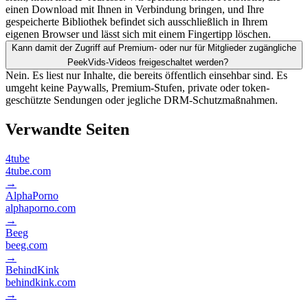
einen Download mit Ihnen in Verbindung bringen, und Ihre
gespeicherte Bibliothek befindet sich ausschließlich in Ihrem
eigenen Browser und lässt sich mit einem Fingertipp löschen.
Kann damit der Zugriff auf Premium- oder nur für Mitglieder zugängliche
PeekVids-Videos freigeschaltet werden?
Nein. Es liest nur Inhalte, die bereits öffentlich einsehbar sind. Es
umgeht keine Paywalls, Premium-Stufen, private oder token-
geschützte Sendungen oder jegliche DRM-Schutzmaßnahmen.
Verwandte Seiten
4tube
4tube.com
→
AlphaPorno
alphaporno.com
→
Beeg
beeg.com
→
BehindKink
behindkink.com
→