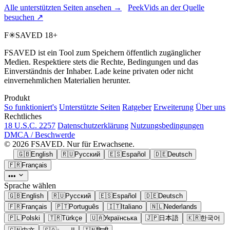
Alle unterstützten Seiten ansehen →
PeekVids an der Quelle
besuchen ↗
F
✳
SAVED
18+
FSAVED ist ein Tool zum Speichern öffentlich zugänglicher
Medien. Respektiere stets die Rechte, Bedingungen und das
Einverständnis der Inhaber. Lade keine privaten oder nicht
einvernehmlichen Materialien herunter.
Produkt
So funktioniert's
Unterstützte Seiten
Ratgeber
Erweiterung
Über uns
Rechtliches
18 U.S.C. 2257
Datenschutzerklärung
Nutzungsbedingungen
DMCA / Beschwerde
© 2026 FSAVED. Nur für Erwachsene.
🇬🇧
English
🇷🇺
Русский
🇪🇸
Español
🇩🇪
Deutsch
🇫🇷
Français
•••
Sprache wählen
🇬🇧
English
🇷🇺
Русский
🇪🇸
Español
🇩🇪
Deutsch
🇫🇷
Français
🇵🇹
Português
🇮🇹
Italiano
🇳🇱
Nederlands
🇵🇱
Polski
🇹🇷
Türkçe
🇺🇦
Українська
🇯🇵
日本語
🇰🇷
한국어