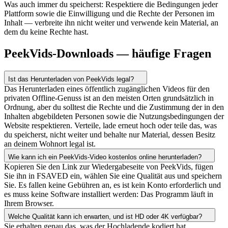
Was auch immer du speicherst: Respektiere die Bedingungen jeder
Plattform sowie die Einwilligung und die Rechte der Personen im
Inhalt — verbreite ihn nicht weiter und verwende kein Material, an
dem du keine Rechte hast.
PeekVids-Downloads — häufige Fragen
Ist das Herunterladen von PeekVids legal?
Das Herunterladen eines öffentlich zugänglichen Videos für den
privaten Offline-Genuss ist an den meisten Orten grundsätzlich in
Ordnung, aber du solltest die Rechte und die Zustimmung der in den
Inhalten abgebildeten Personen sowie die Nutzungsbedingungen der
Website respektieren. Verteile, lade erneut hoch oder teile das, was
du speicherst, nicht weiter und behalte nur Material, dessen Besitz
an deinem Wohnort legal ist.
Wie kann ich ein PeekVids-Video kostenlos online herunterladen?
Kopieren Sie den Link zur Wiedergabeseite von PeekVids, fügen
Sie ihn in FSAVED ein, wählen Sie eine Qualität aus und speichern
Sie. Es fallen keine Gebühren an, es ist kein Konto erforderlich und
es muss keine Software installiert werden: Das Programm läuft in
Ihrem Browser.
Welche Qualität kann ich erwarten, und ist HD oder 4K verfügbar?
Sie erhalten genau das, was der Hochladende kodiert hat,