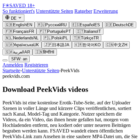
F
✳
SAVED
18+
So funktioniert's
Unterstützte Seiten
Ratgeber
Erweiterung
DE
🇬🇧
English
EN
🇷🇺
Русский
RU
🇪🇸
Español
ES
🇩🇪
Deutsch
DE
🇫🇷
Français
FR
🇵🇹
Português
PT
🇮🇹
Italiano
IT
🇳🇱
Nederlands
NL
🇵🇱
Polski
PL
🇹🇷
Türkçe
TR
🇺🇦
Українська
UK
🇯🇵
日本語
JA
🇰🇷
한국어
KO
🇨🇳
中文
ZH
🇸🇦
العربية
AR
🇮🇳
हिन्दी
HI
SFW: an
Anmelden
Registrieren
Startseite
›
Unterstützte Seiten
›
PeekVids
peekvids.com
Download PeekVids videos
PeekVids ist eine kostenlose Erotik-Tube-Seite, auf der Uploader
Szenen in voller Länge und kürzere Clips veröffentlichen, sortiert
nach Kanal, Model-Tag und Kategorie. Nutzer speichern die
Videos, da ein Video, das ihnen heute gefallen hat, morgen vom
Hochladenden entfernt, neu kodiert oder unter neueren Beiträgen
begraben werden kann. FSAVED wandelt einen öffentlichen
PeekVids-Link zum Ansehen in eine saubere MP4-Datei um, die Sie