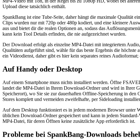
MP4-Video mit Ton, in der Regel bis zu 1080p HD, wobei bei älteren
Upload diese tatsächlich enthält.
SpankBang ist eine Tube-Seite, daher hängt die maximale Qualität ein
Clips wurden nur mit 720p oder 480p kodiert, und eine kleinere Ausw
aus und bietet dir die realen Optionen an, sodass das Auflösungsme
kann kein Tool Details erfinden, die nie aufgezeichnet wurden.
Der Download erfolgt als einzelne MP4-Datei mit integriertem Audio,
Qualitäten aufgeführt sind, wähle für das beste Ergebnis die höchste
ein Videodienst, daher gibt es hier kein separates reines Audioformat;
Auf Handy oder Desktop
Auf einem Smartphone muss nichts installiert werden. Öffne FSAVED
landet die MP4-Datei in Ihrem Download-Ordner und wird in Ihrer Ga
Speicherort), wo Sie sie zur dauerhaften Offline-Speicherung in 
Stores komplett und vermeiden zweifelhafte, per Sideloading installier
Auf dem Desktop funktioniert es in jedem modernen Browser unter W
üblichen Download-Ordner gespeichert und kann in jedem Standard-Vi
MP4-Datei, für deren Öffnen keine zusätzliche App erforderlich ist.
Probleme bei SpankBang-Downloads behe