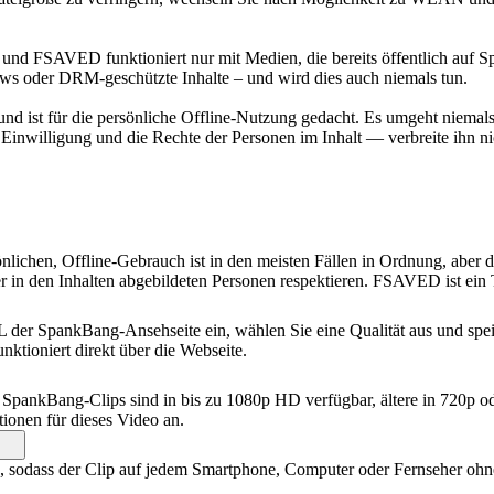
, und FSAVED funktioniert nur mit Medien, die bereits öffentlich auf 
hows oder DRM-geschützte Inhalte – und wird dies auch niemals tun.
, und ist für die persönliche Offline-Nutzung gedacht. Es umgeht nie
 Einwilligung und die Rechte der Personen im Inhalt — verbreite ihn n
lichen, Offline-Gebrauch ist in den meisten Fällen in Ordnung, aber du 
 in den Inhalten abgebildeten Personen respektieren. FSAVED ist ein 
er SpankBang-Ansehseite ein, wählen Sie eine Qualität aus und speic
unktioniert direkt über die Webseite.
le SpankBang-Clips sind in bis zu 1080p HD verfügbar, ältere in 720p 
tionen für dieses Video an.
, sodass der Clip auf jedem Smartphone, Computer oder Fernseher ohn