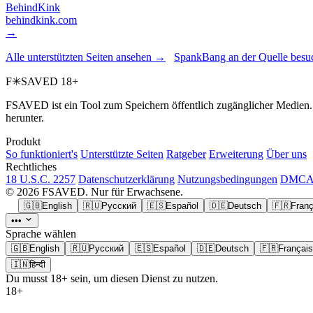
BehindKink
behindkink.com
→
Alle unterstützten Seiten ansehen →
SpankBang an der Quelle bes
F
✳
SAVED
18+
FSAVED ist ein Tool zum Speichern öffentlich zugänglicher Medien. R
herunter.
Produkt
So funktioniert's
Unterstützte Seiten
Ratgeber
Erweiterung
Über uns
Rechtliches
18 U.S.C. 2257
Datenschutzerklärung
Nutzungsbedingungen
DMCA 
© 2026 FSAVED. Nur für Erwachsene.
🇬🇧
English
🇷🇺
Русский
🇪🇸
Español
🇩🇪
Deutsch
🇫🇷
Franç
•••
Sprache wählen
🇬🇧
English
🇷🇺
Русский
🇪🇸
Español
🇩🇪
Deutsch
🇫🇷
Français
🇮🇳
हिन्दी
Du musst 18+ sein, um diesen Dienst zu nutzen.
18+