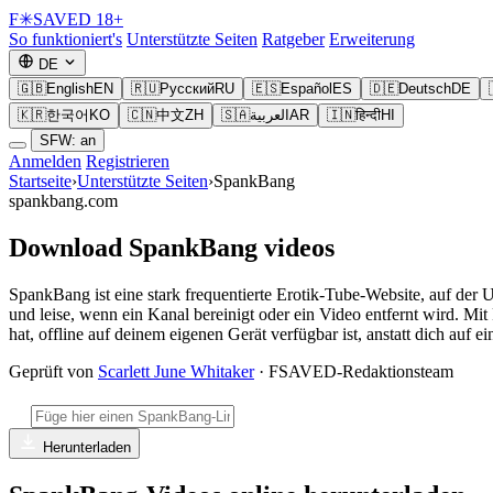
F
✳
SAVED
18+
So funktioniert's
Unterstützte Seiten
Ratgeber
Erweiterung
DE
🇬🇧
English
EN
🇷🇺
Русский
RU
🇪🇸
Español
ES
🇩🇪
Deutsch
DE
🇰🇷
한국어
KO
🇨🇳
中文
ZH
🇸🇦
العربية
AR
🇮🇳
हिन्दी
HI
SFW: an
Anmelden
Registrieren
Startseite
›
Unterstützte Seiten
›
SpankBang
spankbang.com
Download SpankBang videos
SpankBang ist eine stark frequentierte Erotik-Tube-Website, auf der 
und leise, wenn ein Kanal bereinigt oder ein Video entfernt wird. M
hat, offline auf deinem eigenen Gerät verfügbar ist, anstatt dich auf e
Geprüft von
Scarlett June Whitaker
· FSAVED-Redaktionsteam
Herunterladen