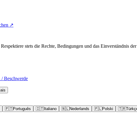
uchen ↗
espektiere stets die Rechte, Bedingungen und das Einverständnis der 
/ Beschwerde
ais
🇵🇹
Português
🇮🇹
Italiano
🇳🇱
Nederlands
🇵🇱
Polski
🇹🇷
Türkç