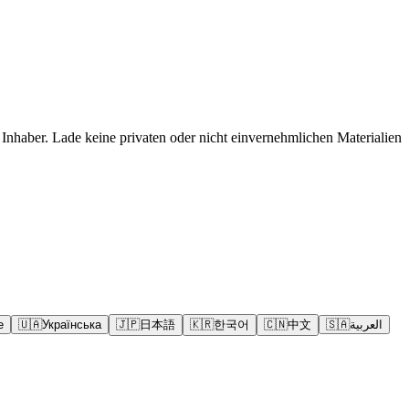
Inhaber. Lade keine privaten oder nicht einvernehmlichen Materialien
e
🇺🇦
Українська
🇯🇵
日本語
🇰🇷
한국어
🇨🇳
中文
🇸🇦
العربية