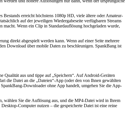
ten werden und höhere Auflösungen nur dann, wenn der ursprüngliche
es Bestands erreicht höchstens 1080p HD, viele ältere oder Amateur-
atsächlich auf der jeweiligen Wiedergabeseite verfügbaren Streams
gen macht. Wenn ein Clip in Standardauflösung hochgeladen wurde,
rung direkt abgespielt werden kann. Wenn auf einer Seite mehrere
 und den Download über mobile Daten zu beschleunigen. SpankBang ist
 Qualität aus und tippe auf „Speichern“. Auf Android-Geräten
ari die Datei an die „Dateien“-App (oder den von Ihnen gewählten
nen SpankBang-Downloader ohne App handelt, umgehen Sie die App-
, wählen Sie die Auflösung aus, und die MP4-Datei wird in Ihrem
Desktop-Computer nutzen – die gespeicherte Datei ist eine reine