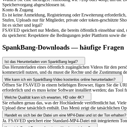
Speichervorgang abgeschlossen ist.
Konto & Zugang
Es ist keine Anmeldung, Registrierung oder Erweiterung erforderlich
Stufen, Uploads nur für Mitglieder, private oder token-geschützte S
Ist es sicher und legal?
FSAVED speichert nur Medien, die bereits öffentlich einsehbar sind
du speicherst: Respektiere die Bedingungen jeder Plattform sowie die
SpankBang-Downloads — häufige Fragen
Ist das Herunterladen von SpankBang legal?
Das Herunterladen eines öffentlich zugänglichen Videos für den persön
kommerziell nutzen, und du musst die Rechte und die Zustimmung der
Wie kann ich ein SpankBang-Video kostenlos online herunterladen?
Öffnen Sie FSAVED in einem beliebigen Browser, fügen Sie die URL d
erforderlich und es muss keine Software installiert werden; das Tool f
Welche Qualität kann ich erwarten, HD oder 4K?
Sie erhalten genau das, was der Hochladende veröffentlicht hat. Vie
Upload diese tatsächlich enthält. Das Menü zeigt die tatsächlichen Op
Handelt es sich bei der Datei um eine MP4-Datei und ist der Ton erhalten?
Ja. FSAVED speichert eine Standard-MP4-Datei mit integriertem Ton