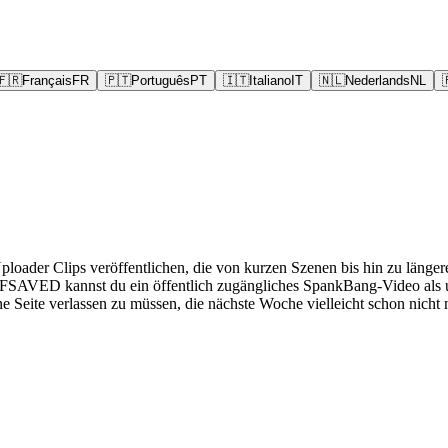
🇫🇷
Français
FR
🇵🇹
Português
PT
🇮🇹
Italiano
IT
🇳🇱
Nederlands
NL
Uploader Clips veröffentlichen, die von kurzen Szenen bis hin zu läng
it FSAVED kannst du ein öffentlich zugängliches SpankBang-Video als u
ine Seite verlassen zu müssen, die nächste Woche vielleicht schon nicht m