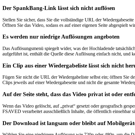
Der SpankBang-Link lässt sich nicht auflösen
Stellen Sie sicher, dass Sie die vollständige URL der Wiedergabeseite
Öffnen Sie das Video, sodass es auf einer eigenen Seite abgespielt wi
Es werden nur niedrige Auflösungen angeboten
Das Auflösungsmenü spiegelt wider, was der Hochladende tatsächlich 
aufgeführt ist, enthält die Quelle diese Auflösung einfach nicht, und 
Ein Clip aus einer Wiedergabeliste lässt sich nicht he
Fügen Sie nicht die URL der Wiedergabeliste selbst ein; öffnen Sie 
Clips jeweils auf einer Wiedergabeseite und nicht die gesamte Wiederg
Auf der Seite steht, dass das Video privat ist oder ent
Wenn das Video gelöscht, auf „privat“ gesetzt oder geografisch gesper
FSAVED verarbeitet ausschließlich Inhalte, die öffentlich einsehbar s
Der Download ist langsam oder bleibt auf Mobilgerä
Wählen Sie eine niedrigere Auflösung wie 720p oder 480p, um die D