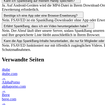
Kann ich SpankBang auf meinem Handy speichern?
Ja. Auf Android-Geräten wird die MP4-Datei in Ihrem Download-Ordne
Erweiterung erforderlich.
Benötige ich eine App oder eine Browser-Erweiterung?
Nein. FSAVED ist ein SpankBang-Downloader ohne App oder Erweiterun
Erfährt SpankBang, dass ich ein Video heruntergeladen habe?
Nein. Der Abruf läuft über unsere Server, sodass SpankBang unseren S
und Ihre gespeicherte Liste bleibt ausschließlich in Ihrem Browser.
Kann die App SpankBang-Inhalte herunterladen, die nur für Mitglieder oder
Nein. FSAVED funktioniert nur mit öffentlich zugänglichen Videos. 
Schutzmaßnahmen.
Verwandte Seiten
4tube
4tube.com
→
AlphaPorno
alphaporno.com
→
Beeg
beeg.com
→