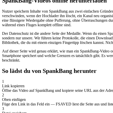
SpankBang-Videos online herunterladen
Nutzer speichern Inhalte von SpankBang aus zwei einfachen Gründen:
verschwinden, wenn der Hochlader ihn löscht, ein Kanal neu organisie
eine flüssigere Wiedergabe ohne Pufferung, ohne Überraschungen du
während eines Fluges komplett offline sind.
Der Datenschutz ist die andere Seite der Medaille. Wenn du einen S
sondern nur unsere. Wir führen keine Protokolle, die einen Download m
Bibliothek, die du mit einem einzigen Fingertipp löschen kannst. Nich
Auf dieser Seite wird genau erklärt, wie man ein SpankBang-Video o
Smartphone speichert und welche Grenzen es tatsächlich gibt. Es werd
beschränkt.
So lädst du von SpankBang herunter
1
Link kopieren
Öffne das Video auf SpankBang und kopiere seine URL aus der Adressl
2
Oben einfügen
Füge den Link in das Feld ein — FSAVED liest die Seite aus und liste
3