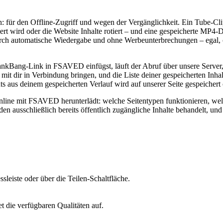
 für den Offline-Zugriff und wegen der Vergänglichkeit. Ein Tube-Cli
rt wird oder die Website Inhalte rotiert – und eine gespeicherte MP4-
rch automatische Wiedergabe und ohne Werbeunterbrechungen – egal, 
pankBang-Link in FSAVED einfügst, läuft der Abruf über unsere Server,
it dir in Verbindung bringen, und die Liste deiner gespeicherten Inhal
ts aus deinem gespeicherten Verlauf wird auf unserer Seite gespeichert
nline mit FSAVED herunterlädt: welche Seitentypen funktionieren, wel
en ausschließlich bereits öffentlich zugängliche Inhalte behandelt, und
eiste oder über die Teilen-Schaltfläche.
t die verfügbaren Qualitäten auf.