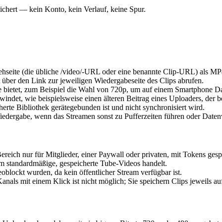
ichert — kein Konto, kein Verlauf, keine Spur.
hseite (die übliche /video/-URL oder eine benannte Clip-URL) als MP
 über den Link zur jeweiligen Wiedergabeseite des Clips abrufen.
bietet, zum Beispiel die Wahl von 720p, um auf einem Smartphone Da
indet, wie beispielsweise einen älteren Beitrag eines Uploaders, der 
herte Bibliothek gerätegebunden ist und nicht synchronisiert wird.
iedergabe, wenn das Streamen sonst zu Pufferzeiten führen oder Dat
ch nur für Mitglieder, einer Paywall oder privaten, mit Tokens gesper
um standardmäßige, gespeicherte Tube-Videos handelt.
geoblockt wurden, da kein öffentlicher Stream verfügbar ist.
nals mit einem Klick ist nicht möglich; Sie speichern Clips jeweils au