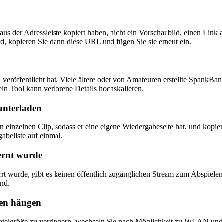
 aus der Adressleiste kopiert haben, nicht ein Vorschaubild, einen Lin
rd, kopieren Sie dann diese URL und fügen Sie sie erneut ein.
veröffentlicht hat. Viele ältere oder von Amateuren erstellte SpankB
kein Tool kann verlorene Details hochskalieren.
runterladen
den einzelnen Clip, sodass er eine eigene Wiedergabeseite hat, und kop
abeliste auf einmal.
fernt wurde
rt wurde, gibt es keinen öffentlich zugänglichen Stream zum Abspielen 
ind.
ten hängen
ateigröße zu verringern, wechseln Sie nach Möglichkeit zu WLAN und 