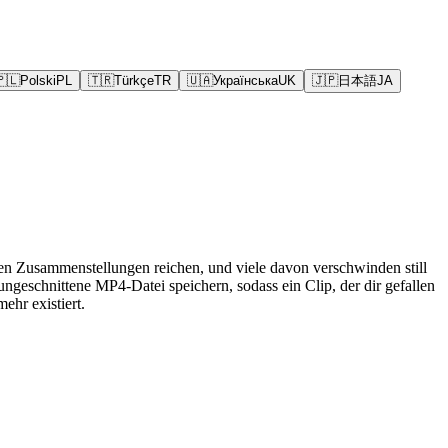
🇵🇱
Polski
PL
🇹🇷
Türkçe
TR
🇺🇦
Українська
UK
🇯🇵
日本語
JA
eren Zusammenstellungen reichen, und viele davon verschwinden still
ngeschnittene MP4-Datei speichern, sodass ein Clip, der dir gefallen
ehr existiert.