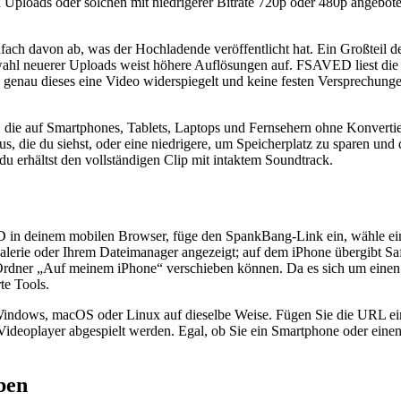
 Uploads oder solchen mit niedrigerer Bitrate 720p oder 480p angebo
fach davon ab, was der Hochladende veröffentlicht hat. Ein Großteil d
ahl neuerer Uploads weist höhere Auflösungen auf. FSAVED liest die t
nü genau dieses eine Video widerspiegelt und keine festen Versprechun
 die auf Smartphones, Tablets, Laptops und Fernsehern ohne Konvertie
 aus, die du siehst, oder eine niedrigere, um Speicherplatz zu sparen
 du erhältst den vollständigen Clip mit intaktem Soundtrack.
 in deinem mobilen Browser, füge den SpankBang-Link ein, wähle eine
lerie oder Ihrem Dateimanager angezeigt; auf dem iPhone übergibt Saf
den Ordner „Auf meinem iPhone“ verschieben können. Da es sich um ei
te Tools.
indows, macOS oder Linux auf dieselbe Weise. Fügen Sie die URL ein
deoplayer abgespielt werden. Egal, ob Sie ein Smartphone oder einen 
ben