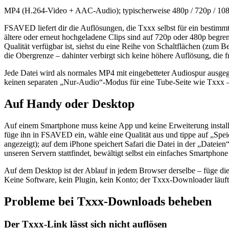
MP4 (H.264-Video + AAC-Audio); typischerweise 480p / 720p / 1080p,
FSAVED liefert dir die Auflösungen, die Txxx selbst für ein bestimmt
ältere oder erneut hochgeladene Clips sind auf 720p oder 480p begren
Qualität verfügbar ist, siehst du eine Reihe von Schaltflächen (zum B
die Obergrenze – dahinter verbirgt sich keine höhere Auflösung, die f
Jede Datei wird als normales MP4 mit eingebetteter Audiospur ausge
keinen separaten „Nur-Audio“-Modus für eine Tube-Seite wie Txxx – 
Auf Handy oder Desktop
Auf einem Smartphone muss keine App und keine Erweiterung installie
füge ihn in FSAVED ein, wähle eine Qualität aus und tippe auf „Spe
angezeigt); auf dem iPhone speichert Safari die Datei in der „Dateie
unseren Servern stattfindet, bewältigt selbst ein einfaches Smartph
Auf dem Desktop ist der Ablauf in jedem Browser derselbe – füge d
Keine Software, kein Plugin, kein Konto; der Txxx-Downloader läuft v
Probleme bei Txxx-Downloads beheben
Der Txxx-Link lässt sich nicht auflösen