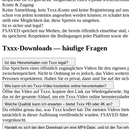
Konto & Zugang
Keine Anmeldung, kein Txxx-Konto und keine Registrierung auf unsere
schon von jedem kostenlos angesehen werden können; es schaltet kein
stellt eine Möglichkeit dar, diese Sperren zu umgehen.
Ist es sicher und legal?
FSAVED speichert nur Medien, die bereits öffentlich einsehbar sind
du speicherst: Respektiere die Bedingungen jeder Plattform sowie die
Txxx-Downloads — häufige Fragen
Ist das Herunterladen von Txxx legal?
Das Speichern eines öffentlich zugänglichen Videos für den eigenen 
zwischenspeichert. Nicht in Ordnung ist es jedoch, das Video weiterzu
Personen respektieren. Halten Sie es privat, dann sind Sie auf der sich
Wie kann ich ein Txxx-Video kostenlos online herunterladen?
Öffne das Video auf Txxx, kopiere den Link zur Wiedergabeseite, füge
das ist der gesamte Ablauf, um ein Txxx-Video online herunterzulade
Welche Qualität kann ich erwarten – bietet Txxx HD oder 4K an?
Du erhältst genau das, was Txxx kodiert hat: Die meisten Videos bie
tatsächlich in dieser Auflösung veröffentlicht wurden. FSAVED führt 
vorgetäuscht.
Handelt es sich bei dem Download um eine MP4-Datei, und ist der Ton erh