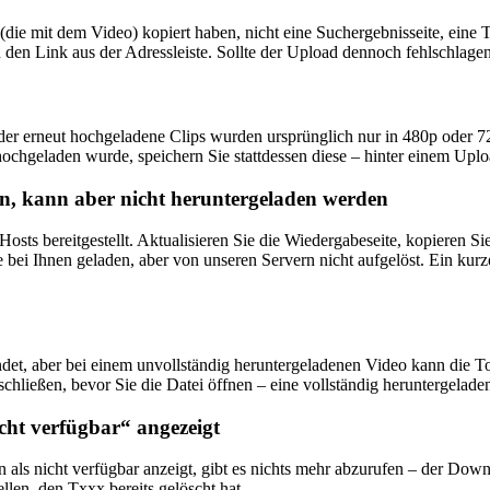
 (die mit dem Video) kopiert haben, nicht eine Suchergebnisseite, eine
nn den Link aus der Adressleiste. Sollte der Upload dennoch fehlschlag
der erneut hochgeladene Clips wurden ursprünglich nur in 480p oder 7
hochgeladen wurde, speichern Sie stattdessen diese – hinter einem Uploa
en, kann aber nicht heruntergeladen werden
sts bereitgestellt. Aktualisieren Sie die Wiedergabeseite, kopieren S
se bei Ihnen geladen, aber von unseren Servern nicht aufgelöst. Ein ku
t, aber bei einem unvollständig heruntergeladenen Video kann die To
bschließen, bevor Sie die Datei öffnen – eine vollständig heruntergela
cht verfügbar“ angezeigt
n als nicht verfügbar anzeigt, gibt es nichts mehr abzurufen – der Down
llen, den Txxx bereits gelöscht hat.