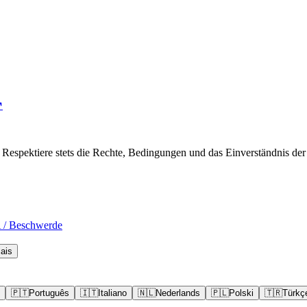
↗
espektiere stets die Rechte, Bedingungen und das Einverständnis der 
/ Beschwerde
ais
🇵🇹
Português
🇮🇹
Italiano
🇳🇱
Nederlands
🇵🇱
Polski
🇹🇷
Türkç