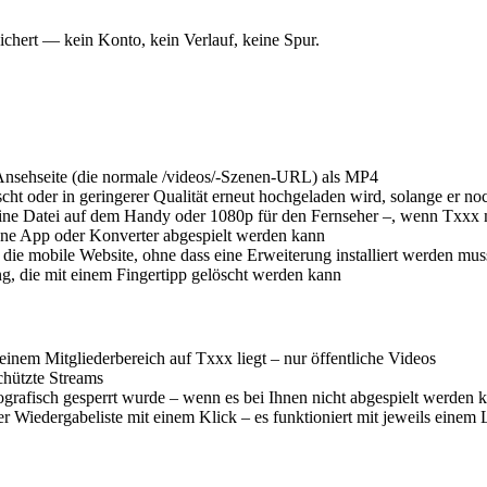
ichert — kein Konto, kein Verlauf, keine Spur.
-Ansehseite (die normale /videos/-Szenen-URL) als MP4
scht oder in geringerer Qualität erneut hochgeladen wird, solange er no
eine Datei auf dem Handy oder 1080p für den Fernseher –, wenn Txxx m
hne App oder Konverter abgespielt werden kann
die mobile Website, ohne dass eine Erweiterung installiert werden mus
ng, die mit einem Fingertipp gelöscht werden kann
inem Mitgliederbereich auf Txxx liegt – nur öffentliche Videos
chützte Streams
ografisch gesperrt wurde – wenn es bei Ihnen nicht abgespielt werden k
 Wiedergabeliste mit einem Klick – es funktioniert mit jeweils einem L