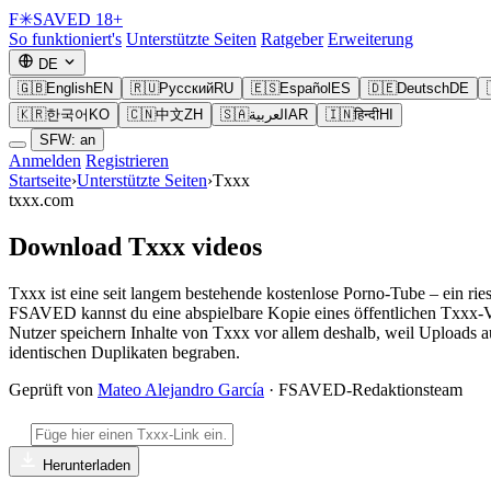
F
✳
SAVED
18+
So funktioniert's
Unterstützte Seiten
Ratgeber
Erweiterung
DE
🇬🇧
English
EN
🇷🇺
Русский
RU
🇪🇸
Español
ES
🇩🇪
Deutsch
DE
🇰🇷
한국어
KO
🇨🇳
中文
ZH
🇸🇦
العربية
AR
🇮🇳
हिन्दी
HI
SFW: an
Anmelden
Registrieren
Startseite
›
Unterstützte Seiten
›
Txxx
txxx.com
Download Txxx videos
Txxx ist eine seit langem bestehende kostenlose Porno-Tube – ein rie
FSAVED kannst du eine abspielbare Kopie eines öffentlichen Txxx-Video
Nutzer speichern Inhalte von Txxx vor allem deshalb, weil Uploads a
identischen Duplikaten begraben.
Geprüft von
Mateo Alejandro García
· FSAVED-Redaktionsteam
Herunterladen