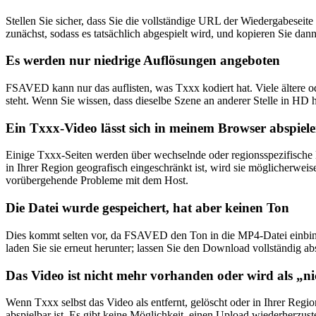
Stellen Sie sicher, dass Sie die vollständige URL der Wiedergabeseite
zunächst, sodass es tatsächlich abgespielt wird, und kopieren Sie da
Es werden nur niedrige Auflösungen angeboten
FSAVED kann nur das auflisten, was Txxx kodiert hat. Viele ältere o
steht. Wenn Sie wissen, dass dieselbe Szene an anderer Stelle in HD 
Ein Txxx-Video lässt sich in meinem Browser abspiel
Einige Txxx-Seiten werden über wechselnde oder regionsspezifische Ho
in Ihrer Region geografisch eingeschränkt ist, wird sie möglicherwei
vorübergehende Probleme mit dem Host.
Die Datei wurde gespeichert, hat aber keinen Ton
Dies kommt selten vor, da FSAVED den Ton in die MP4-Datei einbinde
laden Sie sie erneut herunter; lassen Sie den Download vollständig a
Das Video ist nicht mehr vorhanden oder wird als „ni
Wenn Txxx selbst das Video als entfernt, gelöscht oder in Ihrer Regio
abspielbar ist. Es gibt keine Möglichkeit, einen Upload wiederherzuste