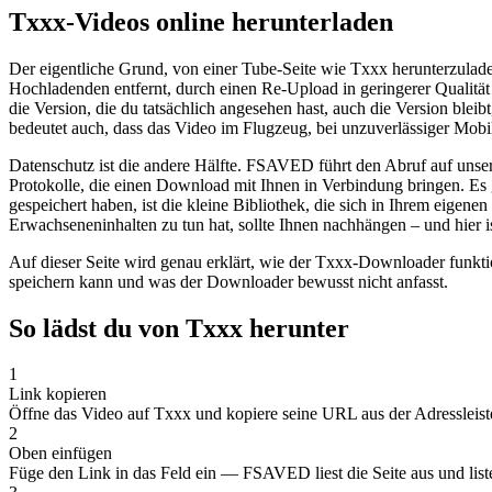
Txxx-Videos online herunterladen
Der eigentliche Grund, von einer Tube-Seite wie Txxx herunterzulade
Hochladenden entfernt, durch einen Re-Upload in geringerer Qualität
die Version, die du tatsächlich angesehen hast, auch die Version blei
bedeutet auch, dass das Video im Flugzeug, bei unzuverlässiger Mob
Datenschutz ist die andere Hälfte. FSAVED führt den Abruf auf unser
Protokolle, die einen Download mit Ihnen in Verbindung bringen. Es 
gespeichert haben, ist die kleine Bibliothek, die sich in Ihrem eigen
Erwachseneninhalten zu tun hat, sollte Ihnen nachhängen – und hier is
Auf dieser Seite wird genau erklärt, wie der Txxx-Downloader funkti
speichern kann und was der Downloader bewusst nicht anfasst.
So lädst du von Txxx herunter
1
Link kopieren
Öffne das Video auf Txxx und kopiere seine URL aus der Adressleiste
2
Oben einfügen
Füge den Link in das Feld ein — FSAVED liest die Seite aus und liste