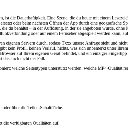
n, ist die Dauerhaftigkeit. Eine Szene, die du heute mit einem Lesez
 ersetzt oder beim nächsten Öffnen der App durch eine geografische Spe
bt, die du behältst – in der Auflösung, in der sie angeboten wurde, oh
ilfunkverbindung oder auf einem Fernseher abgespielt werden kann, au
en eigenen Servern durch, sodass Txxx unsere Anfrage sieht und nicht 
gibt kein Profil, keinen Verlauf, nichts, was sich unbemerkt unter Ih
en Browser auf Ihrem eigenen Gerät befindet, und ein einziger Fingerti
t das auch nicht der Fall.
oniert: welche Seitentypen unterstützt werden, welche MP4-Qualität rea
 oder über die Teilen-Schaltfläche.
t die verfügbaren Qualitäten auf.