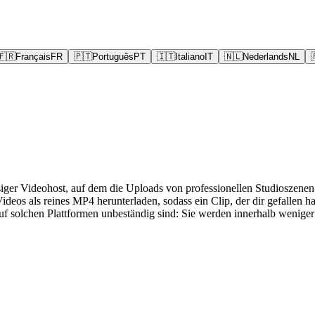
🇫🇷
Français
FR
🇵🇹
Português
PT
🇮🇹
Italiano
IT
🇳🇱
Nederlands
NL
siger Videohost, auf dem die Uploads von professionellen Studioszenen b
s als reines MP4 herunterladen, sodass ein Clip, der dir gefallen hat, o
uf solchen Plattformen unbeständig sind: Sie werden innerhalb weniger