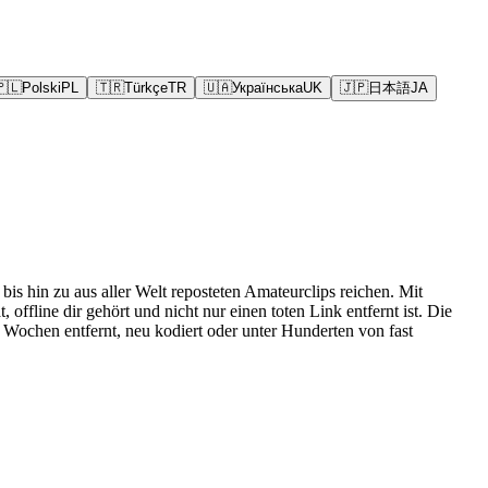
🇵🇱
Polski
PL
🇹🇷
Türkçe
TR
🇺🇦
Українська
UK
🇯🇵
日本語
JA
is hin zu aus aller Welt reposteten Amateurclips reichen. Mit
ffline dir gehört und nicht nur einen toten Link entfernt ist. Die
 Wochen entfernt, neu kodiert oder unter Hunderten von fast