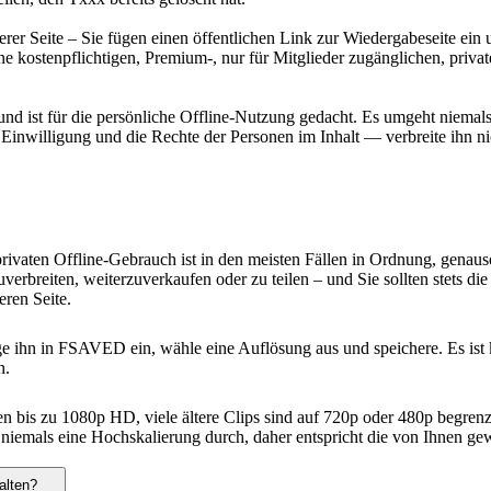
r Seite – Sie fügen einen öffentlichen Link zur Wiedergabeseite ein un
e kostenpflichtigen, Premium-, nur für Mitglieder zugänglichen, priva
, und ist für die persönliche Offline-Nutzung gedacht. Es umgeht nie
 Einwilligung und die Rechte der Personen im Inhalt — verbreite ihn n
privaten Offline-Gebrauch ist in den meisten Fällen in Ordnung, genau
verbreiten, weiterzuverkaufen oder zu teilen – und Sie sollten stets di
eren Seite.
 ihn in FSAVED ein, wähle eine Auflösung aus und speichere. Es ist ko
n.
ten bis zu 1080p HD, viele ältere Clips sind auf 720p oder 480p begre
niemals eine Hochskalierung durch, daher entspricht die von Ihnen gewä
alten?