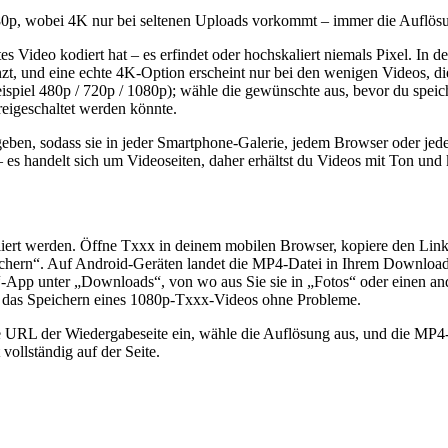
 wobei 4K nur bei seltenen Uploads vorkommt – immer die Auflösung, d
es Video kodiert hat – es erfindet oder hochskaliert niemals Pixel. In 
zt, und eine echte 4K-Option erscheint nur bei den wenigen Videos, di
eispiel 480p / 720p / 1080p); wähle die gewünschte aus, bevor du speic
reigeschaltet werden könnte.
geben, sodass sie in jeder Smartphone-Galerie, jedem Browser oder je
es handelt sich um Videoseiten, daher erhältst du Videos mit Ton un
rt werden. Öffne Txxx in deinem mobilen Browser, kopiere den Link de
ichern“. Auf Android-Geräten landet die MP4-Datei in Ihrem Download
n“-App unter „Downloads“, von wo aus Sie sie in „Fotos“ oder einen an
one das Speichern eines 1080p-Txxx-Videos ohne Probleme.
ie URL der Wiedergabeseite ein, wähle die Auflösung aus, und die MP
ollständig auf der Seite.