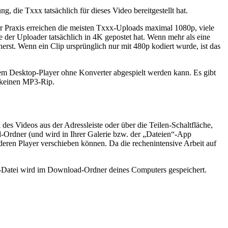
ie Txxx tatsächlich für dieses Video bereitgestellt hat.
der Praxis erreichen die meisten Txxx-Uploads maximal 1080p, viele
e der Uploader tatsächlich in 4K gepostet hat. Wenn mehr als eine
herst. Wenn ein Clip ursprünglich nur mit 480p kodiert wurde, ist das
dem Desktop-Player ohne Konverter abgespielt werden kann. Es gibt
d keinen MP3-Rip.
s Videos aus der Adressleiste oder über die Teilen-Schaltfläche,
-Ordner (und wird in Ihrer Galerie bzw. der „Dateien“-App
deren Player verschieben können. Da die rechenintensive Arbeit auf
4-Datei wird im Download-Ordner deines Computers gespeichert.