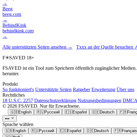
→
Beeg
beeg.com
→
BehindKink
behindkink.com
→
Alle unterstützten Seiten ansehen →
Txxx an der Quelle besuchen 
F
✳
SAVED
18+
FSAVED ist ein Tool zum Speichern öffentlich zugänglicher Medien. R
herunter.
Produkt
So funktioniert's
Unterstützte Seiten
Ratgeber
Erweiterung
Über uns
Rechtliches
18 U.S.C. 2257
Datenschutzerklärung
Nutzungsbedingungen
DMCA 
© 2026 FSAVED. Nur für Erwachsene.
🇬🇧
English
🇷🇺
Русский
🇪🇸
Español
🇩🇪
Deutsch
🇫🇷
Franç
•••
Sprache wählen
🇬🇧
English
🇷🇺
Русский
🇪🇸
Español
🇩🇪
Deutsch
🇫🇷
Français