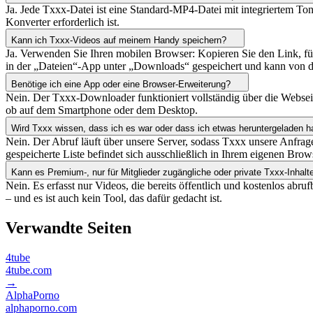
Ja. Jede Txxx-Datei ist eine Standard-MP4-Datei mit integriertem Ton
Konverter erforderlich ist.
Kann ich Txxx-Videos auf meinem Handy speichern?
Ja. Verwenden Sie Ihren mobilen Browser: Kopieren Sie den Link, f
in der „Dateien“-App unter „Downloads“ gespeichert und kann von d
Benötige ich eine App oder eine Browser-Erweiterung?
Nein. Der Txxx-Downloader funktioniert vollständig über die Webseite
ob auf dem Smartphone oder dem Desktop.
Wird Txxx wissen, dass ich es war oder dass ich etwas heruntergeladen 
Nein. Der Abruf läuft über unsere Server, sodass Txxx unsere Anfrage
gespeicherte Liste befindet sich ausschließlich in Ihrem eigenen Brow
Kann es Premium-, nur für Mitglieder zugängliche oder private Txxx-Inhalt
Nein. Es erfasst nur Videos, die bereits öffentlich und kostenlos 
– und es ist auch kein Tool, das dafür gedacht ist.
Verwandte Seiten
4tube
4tube.com
→
AlphaPorno
alphaporno.com