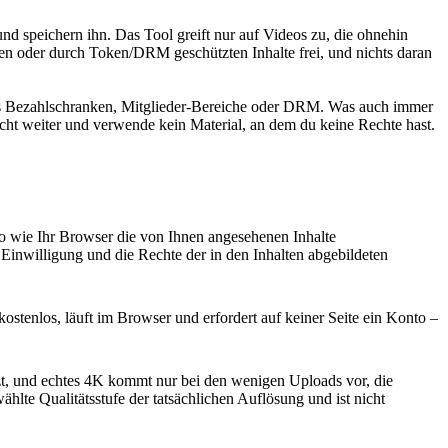
d speichern ihn. Das Tool greift nur auf Videos zu, die ohnehin
ten oder durch Token/DRM geschützten Inhalte frei, und nichts daran
mals Bezahlschranken, Mitglieder-Bereiche oder DRM. Was auch immer
icht weiter und verwende kein Material, an dem du keine Rechte hast.
so wie Ihr Browser die von Ihnen angesehenen Inhalte
e Einwilligung und die Rechte der in den Inhalten abgebildeten
stenlos, läuft im Browser und erfordert auf keiner Seite ein Konto –
nzt, und echtes 4K kommt nur bei den wenigen Uploads vor, die
hlte Qualitätsstufe der tatsächlichen Auflösung und ist nicht