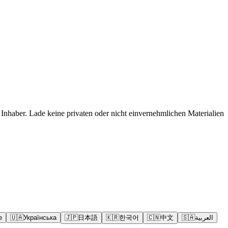
Inhaber. Lade keine privaten oder nicht einvernehmlichen Materialien
e
🇺🇦
Українська
🇯🇵
日本語
🇰🇷
한국어
🇨🇳
中文
🇸🇦
العربية