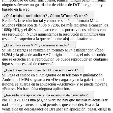
sin necesidad de crear una cuenta, realizar ningún pago ni instalar
ningún software: un guardador de vídeos de DrTuber gratuito y
basado en la web.
¿Qué calidad puedo obtener? ¿Ofrece DrTuber HD o 4K?
Recibirás la resolución tal y como se subió, en formato MP4.
Muchos vídeos son de 480p o 720p, los más recientes alcanzan los
1080p HD, y el 4K solo aparece en los pocos vídeos subidos con
esa resolución. Nunca aumentamos la resolución ni fingimos una
resolución superior a la que realmente aloja la plataforma.
¿El archivo es un MP4 y conserva el audio?
Sí: las descargas se realizan en formato MP4 estándar con vídeo
H.264 y la pista de audio AAC original incluida, el mismo sonido
que se escucha en el reproductor. Se puede reproducir en cualquier
lugar sin necesidad de conversión.
¿Puedo guardar un vídeo de DrTuber en mi móvil?
Sí. Pega el enlace en el navegador de tu teléfono y guárdalo: en
Android, el MP4 se guarda en «Descargas» y en la galería; en el
iPhone, se guarda en la aplicación «Archivos» y se puede mover a
«Fotos». No hace falta ninguna aplicación.
¿Necesito una aplicación o una extensión de navegador?
No. FSAVED es una página web: no hay que instalar ni actualizar
nada, no hay extensiones ni permisos que conceder. Esa es la
ventaja de un descargador de DrTuber sin aplicación: pegar, elegir la