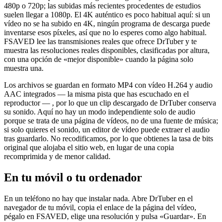
480p o 720p; las subidas más recientes procedentes de estudios
suelen llegar a 1080p. El 4K auténtico es poco habitual aquí: si un
vídeo no se ha subido en 4K, ningún programa de descarga puede
inventarse esos píxeles, así que no lo esperes como algo habitual.
FSAVED lee las transmisiones reales que ofrece DrTuber y te
muestra las resoluciones reales disponibles, clasificadas por altura,
con una opción de «mejor disponible» cuando la página solo
muestra una.
Los archivos se guardan en formato MP4 con vídeo H.264 y audio
AAC integrados — la misma pista que has escuchado en el
reproductor — , por lo que un clip descargado de DrTuber conserva
su sonido. Aquí no hay un modo independiente solo de audio
porque se trata de una página de vídeos, no de una fuente de música;
si solo quieres el sonido, un editor de vídeo puede extraer el audio
tras guardarlo. No recodificamos, por lo que obtienes la tasa de bits
original que alojaba el sitio web, en lugar de una copia
recomprimida y de menor calidad.
En tu móvil o tu ordenador
En un teléfono no hay que instalar nada. Abre DrTuber en el
navegador de tu móvil, copia el enlace de la página del vídeo,
pégalo en FSAVED, elige una resolución y pulsa «Guardar». En