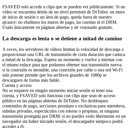
FSAVED solo accede a clips que se pueden ver públicamente. Si un
vídeo se encuentra detrás de un nivel premium de DrTuber, un muro
de inicio de sesión o un área de pago, queda fuera de nuestro
alcance: no eludimos los muros de pago, las cuentas ni el DRM.
Úsalo únicamente en páginas abiertas y de visionado gratuito.
La descarga es lenta o se detiene a mitad de camino
A veces, los servidores de vídeos limitan la velocidad de descarga o
proporcionan una URL de transmisión de corta duración que caduca
a mitad de la descarga. Espera un momento y vuelve a intentar con
el mismo enlace para que podamos obtener una transmisión nueva;
si la conexión es inestable, una conexión por cable o una red Wi-Fi
más potente permite que los archivos grandes de 1080p se
descarguen de forma más fiable.
Cuenta y acceso
No se requiere en ningún momento iniciar sesión ni tener una
cuenta, y FSAVED solo funciona con clips que sean de acceso
público en las páginas abiertas de DrTuber. No desbloquea
contenidos de pago, secciones premium o exclusivas para miembros,
subidas privadas, espectáculos con tokens o propinas, ni ninguna
transmisión protegida por DRM: si no puedes verlo libremente en un
navegador sin haber iniciado sesión, el descargador tampoco podrá
acceder a él.