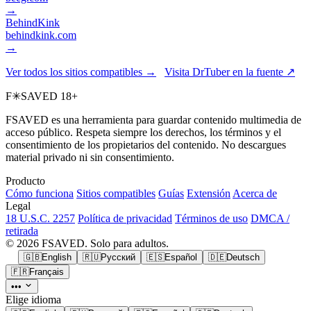
→
BehindKink
behindkink.com
→
Ver todos los sitios compatibles →
Visita DrTuber en la fuente ↗
F
✳
SAVED
18+
FSAVED es una herramienta para guardar contenido multimedia de
acceso público. Respeta siempre los derechos, los términos y el
consentimiento de los propietarios del contenido. No descargues
material privado ni sin consentimiento.
Producto
Cómo funciona
Sitios compatibles
Guías
Extensión
Acerca de
Legal
18 U.S.C. 2257
Política de privacidad
Términos de uso
DMCA /
retirada
© 2026 FSAVED. Solo para adultos.
🇬🇧
English
🇷🇺
Русский
🇪🇸
Español
🇩🇪
Deutsch
🇫🇷
Français
•••
Elige idioma