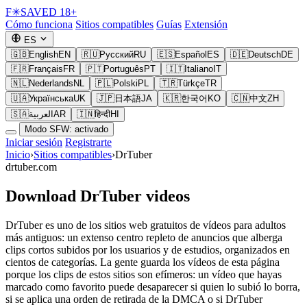
F
✳
SAVED
18+
Cómo funciona
Sitios compatibles
Guías
Extensión
ES
🇬🇧
English
EN
🇷🇺
Русский
RU
🇪🇸
Español
ES
🇩🇪
Deutsch
DE
🇫🇷
Français
FR
🇵🇹
Português
PT
🇮🇹
Italiano
IT
🇳🇱
Nederlands
NL
🇵🇱
Polski
PL
🇹🇷
Türkçe
TR
🇺🇦
Українська
UK
🇯🇵
日本語
JA
🇰🇷
한국어
KO
🇨🇳
中文
ZH
🇸🇦
العربية
AR
🇮🇳
हिन्दी
HI
Modo SFW: activado
Iniciar sesión
Registrarte
Inicio
›
Sitios compatibles
›
DrTuber
drtuber.com
Download DrTuber videos
DrTuber es uno de los sitios web gratuitos de vídeos para adultos
más antiguos: un extenso centro repleto de anuncios que alberga
clips cortos subidos por los usuarios y de estudios, organizados en
cientos de categorías. La gente guarda los vídeos de esta página
porque los clips de estos sitios son efímeros: un vídeo que hayas
marcado como favorito puede desaparecer si quien lo subió lo borra,
si se aplica una orden de retirada de la DMCA o si DrTuber