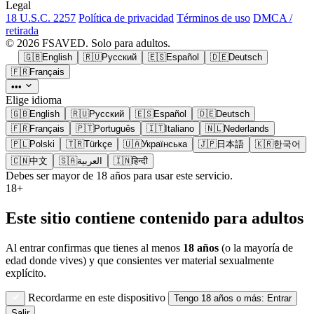
Legal
18 U.S.C. 2257
Política de privacidad
Términos de uso
DMCA /
retirada
© 2026 FSAVED. Solo para adultos.
🇬🇧
English
🇷🇺
Русский
🇪🇸
Español
🇩🇪
Deutsch
🇫🇷
Français
•••
Elige idioma
🇬🇧
English
🇷🇺
Русский
🇪🇸
Español
🇩🇪
Deutsch
🇫🇷
Français
🇵🇹
Português
🇮🇹
Italiano
🇳🇱
Nederlands
🇵🇱
Polski
🇹🇷
Türkçe
🇺🇦
Українська
🇯🇵
日本語
🇰🇷
한국어
🇨🇳
中文
🇸🇦
العربية
🇮🇳
हिन्दी
Debes ser mayor de 18 años para usar este servicio.
18+
Este sitio contiene contenido para adultos
Al entrar confirmas que tienes al menos
18 años
(o la mayoría de
edad donde vives) y que consientes ver material sexualmente
explícito.
Recordarme en este dispositivo
Tengo 18 años o más: Entrar
Salir