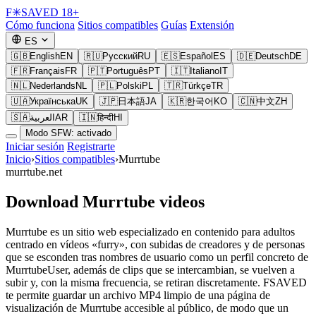
F
✳
SAVED
18+
Cómo funciona
Sitios compatibles
Guías
Extensión
ES
🇬🇧
English
EN
🇷🇺
Русский
RU
🇪🇸
Español
ES
🇩🇪
Deutsch
DE
🇫🇷
Français
FR
🇵🇹
Português
PT
🇮🇹
Italiano
IT
🇳🇱
Nederlands
NL
🇵🇱
Polski
PL
🇹🇷
Türkçe
TR
🇺🇦
Українська
UK
🇯🇵
日本語
JA
🇰🇷
한국어
KO
🇨🇳
中文
ZH
🇸🇦
العربية
AR
🇮🇳
हिन्दी
HI
Modo SFW: activado
Iniciar sesión
Registrarte
Inicio
›
Sitios compatibles
›
Murrtube
murrtube.net
Download Murrtube videos
Murrtube es un sitio web especializado en contenido para adultos
centrado en vídeos «furry», con subidas de creadores y de personas
que se esconden tras nombres de usuario como un perfil concreto de
MurrtubeUser, además de clips que se intercambian, se vuelven a
subir y, con la misma frecuencia, se retiran discretamente. FSAVED
te permite guardar un archivo MP4 limpio de una página de
visualización de Murrtube accesible al público, de modo que un