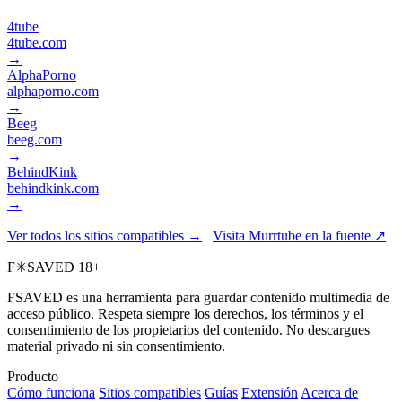
4tube
4tube.com
→
AlphaPorno
alphaporno.com
→
Beeg
beeg.com
→
BehindKink
behindkink.com
→
Ver todos los sitios compatibles →
Visita Murrtube en la fuente ↗
F
✳
SAVED
18+
FSAVED es una herramienta para guardar contenido multimedia de
acceso público. Respeta siempre los derechos, los términos y el
consentimiento de los propietarios del contenido. No descargues
material privado ni sin consentimiento.
Producto
Cómo funciona
Sitios compatibles
Guías
Extensión
Acerca de