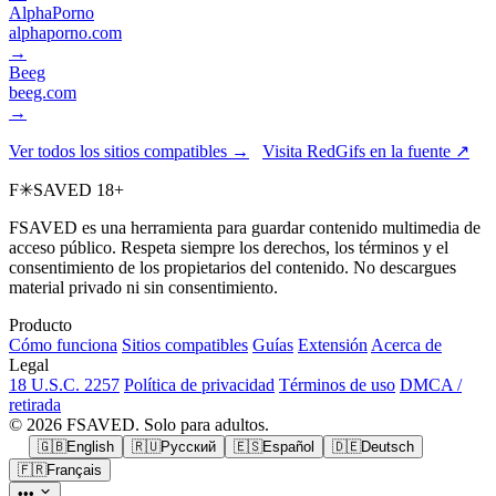
AlphaPorno
alphaporno.com
→
Beeg
beeg.com
→
Ver todos los sitios compatibles →
Visita RedGifs en la fuente ↗
F
✳
SAVED
18+
FSAVED es una herramienta para guardar contenido multimedia de
acceso público. Respeta siempre los derechos, los términos y el
consentimiento de los propietarios del contenido. No descargues
material privado ni sin consentimiento.
Producto
Cómo funciona
Sitios compatibles
Guías
Extensión
Acerca de
Legal
18 U.S.C. 2257
Política de privacidad
Términos de uso
DMCA /
retirada
© 2026 FSAVED. Solo para adultos.
🇬🇧
English
🇷🇺
Русский
🇪🇸
Español
🇩🇪
Deutsch
🇫🇷
Français
•••