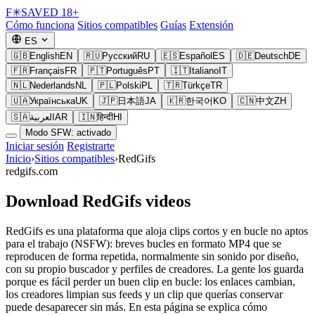
F
✳
SAVED
18+
Cómo funciona
Sitios compatibles
Guías
Extensión
ES
🇬🇧
English
EN
🇷🇺
Русский
RU
🇪🇸
Español
ES
🇩🇪
Deutsch
DE
🇫🇷
Français
FR
🇵🇹
Português
PT
🇮🇹
Italiano
IT
🇳🇱
Nederlands
NL
🇵🇱
Polski
PL
🇹🇷
Türkçe
TR
🇺🇦
Українська
UK
🇯🇵
日本語
JA
🇰🇷
한국어
KO
🇨🇳
中文
ZH
🇸🇦
العربية
AR
🇮🇳
हिन्दी
HI
Modo SFW: activado
Iniciar sesión
Registrarte
Inicio
›
Sitios compatibles
›
RedGifs
redgifs.com
Download RedGifs videos
RedGifs es una plataforma que aloja clips cortos y en bucle no aptos
para el trabajo (NSFW): breves bucles en formato MP4 que se
reproducen de forma repetida, normalmente sin sonido por diseño,
con su propio buscador y perfiles de creadores. La gente los guarda
porque es fácil perder un buen clip en bucle: los enlaces cambian,
los creadores limpian sus feeds y un clip que querías conservar
puede desaparecer sin más. En esta página se explica cómo