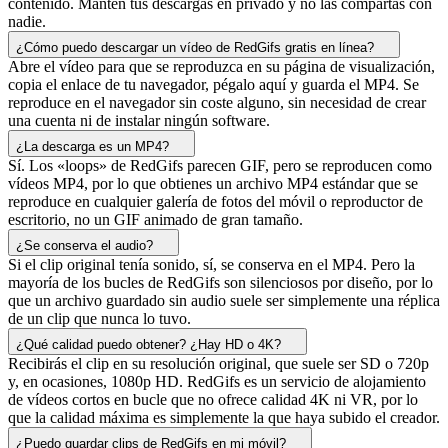
contenido. Mantén tus descargas en privado y no las compartas con
nadie.
¿Cómo puedo descargar un vídeo de RedGifs gratis en línea?
Abre el vídeo para que se reproduzca en su página de visualización,
copia el enlace de tu navegador, pégalo aquí y guarda el MP4. Se
reproduce en el navegador sin coste alguno, sin necesidad de crear
una cuenta ni de instalar ningún software.
¿La descarga es un MP4?
Sí. Los «loops» de RedGifs parecen GIF, pero se reproducen como
vídeos MP4, por lo que obtienes un archivo MP4 estándar que se
reproduce en cualquier galería de fotos del móvil o reproductor de
escritorio, no un GIF animado de gran tamaño.
¿Se conserva el audio?
Si el clip original tenía sonido, sí, se conserva en el MP4. Pero la
mayoría de los bucles de RedGifs son silenciosos por diseño, por lo
que un archivo guardado sin audio suele ser simplemente una réplica
de un clip que nunca lo tuvo.
¿Qué calidad puedo obtener? ¿Hay HD o 4K?
Recibirás el clip en su resolución original, que suele ser SD o 720p
y, en ocasiones, 1080p HD. RedGifs es un servicio de alojamiento
de vídeos cortos en bucle que no ofrece calidad 4K ni VR, por lo
que la calidad máxima es simplemente la que haya subido el creador.
¿Puedo guardar clips de RedGifs en mi móvil?