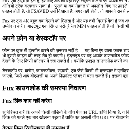
Fux एक ट्यूब फ़ाइल है, इसलिए आपको वही रिज़ॉल्यूशन मिलेगा जो अपलोडर ने अप
ऑडियो ट्रैक बरकरार रहता है। पुराने या कम मेहनत से अपलोड किए गए फ़ाइलें अ
फ़ाइल होती है, तो FSAVED उसे दिखाता है; अगर नहीं होती, तो आपको सबसे ज़्
Fux पर ट्रू 4K बहुत कम देखने को मिलता है और यह तभी दिखाई देता है जब अपल
उम्मीद न करें। आउटपुट एक सिंगल प्रोग्रेसिव MP4 फ़ाइल होती है जो किसी भी ब्
अपने फ़ोन या डेस्कटॉप पर
फ़ोन पर कुछ भी इंस्टॉल करने की ज़रूरत नहीं है — यह बिना ऐप वाला फ़क्स डाउ
भी दूसरी फ़ाइल की तरह सेव हो जाएगी। एंड्रॉइड पर यह आपके डाउनलोड फ़ोल्डर म
देखने के लिए किसी फ़ोल्डर में रख सकते हैं। क्योंकि फ़ाइल डाउनलोड करने का
डेस्कटॉप पर, क्रोम, फ़ायरफ़ॉक्स, सफ़ारी, एज जैसे किसी भी ब्राउज़र में प्रक्
जाएगी, जिसे आप वीएलसी या अपने डिफ़ॉल्ट प्लेयर में चला सकते हैं। इसका पूरा
Fux डाउनलोड की समस्या निवारण
Fux लिंक काम नहीं करेगा
सुनिश्चित करें कि आपने किसी वीडियो के वॉच पेज का URL कॉपी किया है, न कि स
लिंक को पहले एक बार खोलना पड़ता है ताकि वह असली वॉच URL पर रीडायरेक
केवल निम्न रिज़ॉल्यूशन ही उपलब्ध हैं