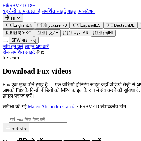
F
✳
SAVED
18+
यह कैसे काम करता है
समर्थित साइटें
गाइड
एक्सटेंशन
HI
🇬🇧
English
EN
🇷🇺
Русский
RU
🇪🇸
Español
ES
🇩🇪
Deutsch
DE
🇰🇷
한국어
KO
🇨🇳
中文
ZH
🇸🇦
العربية
AR
🇮🇳
हिन्दी
HI
SFW मोड: चालू
लॉग इन करें
साइन अप करें
होम
›
समर्थित साइटें
›
Fux
fux.com
Download Fux videos
Fux एक मुफ़्त पोर्न ट्यूब है — एक वीडियो होस्टिंग साइट जहाँ वीडियो तेज़ी
आपको Fux के किसी वीडियो को MP4 फ़ाइल के रूप में सेव करने की सुविधा देता
फ़ाइल प्राप्त करें।
समीक्षा की गई
Mateo Alejandro García
· FSAVED संपादकीय टीम
डाउनलोड