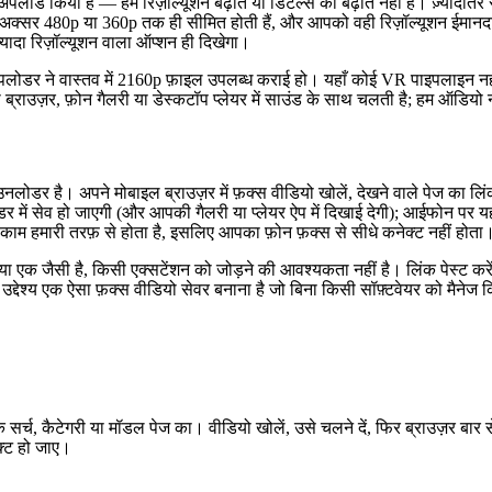
लोड किया है — हम रिज़ॉल्यूशन बढ़ाते या डिटेल्स को बढ़ाते नहीं हैं। ज़्यादा
क्सर 480p या 360p तक ही सीमित होती हैं, और आपको वही रिज़ॉल्यूशन ईमानदारी 
यादा रिज़ॉल्यूशन वाला ऑप्शन ही दिखेगा।
ोडर ने वास्तव में 2160p फ़ाइल उपलब्ध कराई हो। यहाँ कोई VR पाइपलाइन नहीं 
राउज़र, फ़ोन गैलरी या डेस्कटॉप प्लेयर में साउंड के साथ चलती है; हम ऑडियो नह
नलोडर है। अपने मोबाइल ब्राउज़र में फ़क्स वीडियो खोलें, देखने वाले पेज का लि
ें सेव हो जाएगी (और आपकी गैलरी या प्लेयर ऐप में दिखाई देगी); आईफोन पर यह फ़
 काम हमारी तरफ़ से होता है, इसलिए आपका फ़ोन फ़क्स से सीधे कनेक्ट नहीं होता
रिया एक जैसी है, किसी एक्सटेंशन को जोड़ने की आवश्यकता नहीं है। लिंक पेस्ट कर
 उद्देश्य एक ऐसा फ़क्स वीडियो सेवर बनाना है जो बिना किसी सॉफ़्टवेयर को मैन
र्च, कैटेगरी या मॉडल पेज का। वीडियो खोलें, उसे चलने दें, फिर ब्राउज़र बार स
्ट हो जाए।