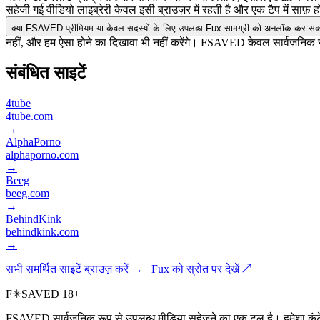
सहेजी गई वीडियो लाइब्रेरी केवल इसी ब्राउज़र में रहती है और एक टैप में साफ़ 
क्या FSAVED प्रीमियम या केवल सदस्यों के लिए उपलब्ध Fux सामग्री को अनलॉक कर सक
नहीं, और हम ऐसा होने का दिखावा भी नहीं करेंगे। FSAVED केवल सार्वजनिक र
संबंधित साइटें
4tube
4tube.com
→
AlphaPorno
alphaporno.com
→
Beeg
beeg.com
→
BehindKink
behindkink.com
→
सभी समर्थित साइटें ब्राउज़ करें →
Fux को स्रोत पर देखें ↗
F
✳
SAVED
18+
FSAVED सार्वजनिक रूप से उपलब्ध मीडिया सहेजने का एक टूल है। हमेशा कंटें