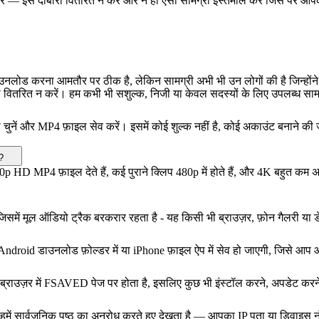
ान करें — इसे दोबारा वितरित न करें और न ही ऐसी सामग्री इस्तेमाल करें जिस पर 
ड करना आमतौर पर ठीक है, लेकिन सामग्री अभी भी उन लोगों की है जिन्होंने इसे
वितरित न करें। हम कभी भी सशुल्क, निजी या केवल सदस्यों के लिए उपलब्ध सामग्र
ी चुनें और MP4 फ़ाइल सेव करें। इसमें कोई शुल्क नहीं है, कोई अकाउंट बनाने क
?
p HD MP4 फ़ाइल देते हैं, कई पुराने क्लिप 480p में होते हैं, और 4K बहुत कम 
 जिसमें मूल ऑडियो ट्रैक बरकरार रहता है - यह किसी भी ब्राउज़र, फ़ोन गैलरी या ड
 Android डाउनलोड फ़ोल्डर में या iPhone फ़ाइल ऐप में सेव हो जाएगी, जिसे आप
ाउज़र में FSAVED पेज पर होता है, इसलिए कुछ भी इंस्टॉल करने, अपडेट करने 
वल हमें सार्वजनिक पृष्ठ का अनुरोध करते हुए देखता है — आपका IP पता या डिवाइ