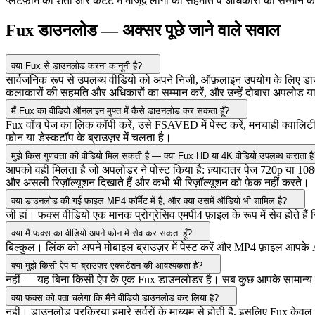
प्लेटफ़ॉर्म की शर्तों और कंटेंट में मौजूद लोगों की सहमति व अधिकारों का सम्म
Fux डाउनलोड — अक्सर पूछे जाने वाले सवाल
क्या Fux से डाउनलोड करना कानूनी है?
सार्वजनिक रूप से उपलब्ध वीडियो को अपने निजी, ऑफ़लाइन उपयोग के लिए डाउनलो
कलाकारों की सहमति और अधिकारों का सम्मान करें, और उन्हें दोबारा अपलोड या 
मैं Fux का वीडियो ऑनलाइन मुफ्त में कैसे डाउनलोड कर सकता हूँ?
Fux वॉच पेज का लिंक कॉपी करें, उसे FSAVED में पेस्ट करें, मनचाही क्वालिट
फ़ोन या डेस्कटॉप के ब्राउज़र में चलता है।
मुझे किस गुणवत्ता की वीडियो मिल सकती है — क्या Fux HD या 4K वीडियो उपलब्ध कराता है
आपको वही मिलता है जो अपलोडर ने पोस्ट किया है: ज़्यादातर पेज 720p या 1080
और असली रिज़ॉल्यूशन दिखाते हैं और कभी भी रिज़ॉल्यूशन को फ़ेक नहीं करते।
क्या डाउनलोड की गई फ़ाइल MP4 फॉर्मेट में है, और क्या उसमें ऑडियो भी शामिल है?
जी हां। फक्स वीडियो एक मानक प्रोग्रेसिव एमपी4 फ़ाइल के रूप में सेव होते हैं
क्या मैं फक्स का वीडियो अपने फोन में सेव कर सकता हूँ?
बिल्कुल। लिंक को अपने मोबाइल ब्राउज़र में पेस्ट करें और MP4 फ़ाइल आपके
क्या मुझे किसी ऐप या ब्राउज़र एक्सटेंशन की आवश्यकता है?
नहीं — यह बिना किसी ऐप के एक Fux डाउनलोडर है। सब कुछ आपके सामान्य ब्र
क्या फक्स को पता चलेगा कि मैंने वीडियो डाउनलोड कर लिया है?
नहीं। डाउनलोड प्रक्रिया हमारे सर्वरों के माध्यम से होती है, इसलिए Fux के