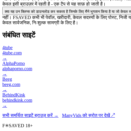
केवल इसी ब्राउज़र में रहती है - एक टैप से यह साफ़ हो जाती है।
क्या यह उन क्लिप्स को डाउनलोड कर सकता है जिनके लिए मैंने भुगतान किया है या जो केवल सद
नहीं। FSAVED कभी भी पेवॉल, खरीदारी, केवल सदस्यों के लिए पोस्ट, निजी 
केवल सार्वजनिक, निःशुल्क सामग्री के लिए है।
संबंधित साइटें
4tube
4tube.com
→
AlphaPorno
alphaporno.com
→
Beeg
beeg.com
→
BehindKink
behindkink.com
→
सभी समर्थित साइटें ब्राउज़ करें →
ManyVids को स्रोत पर देखें ↗
F
✳
SAVED
18+