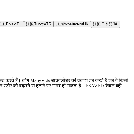
🇵🇱
Polski
PL
🇹🇷
Türkçe
TR
🇺🇦
Українська
UK
🇯🇵
日本語
JA
लिप पोस्ट करते हैं। लोग ManyVids डाउनलोडर की तलाश तब करते हैं जब वे किसी
ारा अपने स्टोर को बदलने या हटाने पर गायब हो सकता है। FSAVED केवल वही