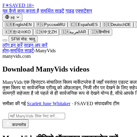
F
✳
SAVED
18+
यह कैसे काम करता है
समर्थित साइटें
गाइड
एक्सटेंशन
HI
🇬🇧
English
EN
🇷🇺
Русский
RU
🇪🇸
Español
ES
🇩🇪
Deutsch
DE
🇰🇷
한국어
KO
🇨🇳
中文
ZH
🇸🇦
العربية
AR
🇮🇳
हिन्दी
HI
SFW मोड: चालू
लॉग इन करें
साइन अप करें
होम
›
समर्थित साइटें
›
ManyVids
manyvids.com
Download ManyVids videos
ManyVids एक क्रिएटर-संचालित क्लिप मार्केटप्लेस है जहाँ स्वतंत्र एडल्ट कला
मुफ्त क्लिप या सार्वजनिक प्रीव्यू को ऑफ़लाइन, निजी तौर पर देखने के लिए सह
सामग्री सहेजता है जो पहले से ही सार्वजनिक रूप से देखने योग्य है, सीधे आपक
समीक्षा की गई
Scarlett June Whitaker
· FSAVED संपादकीय टीम
डाउनलोड