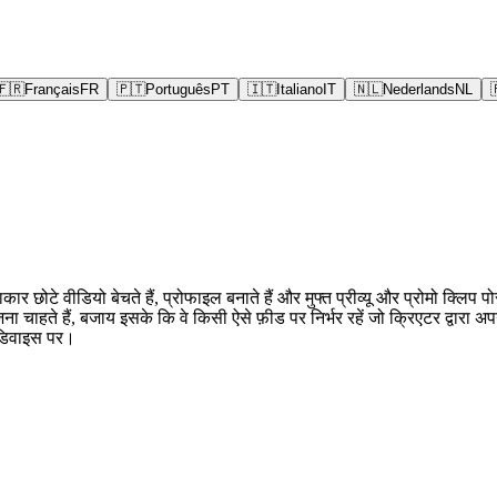
🇫🇷
Français
FR
🇵🇹
Português
PT
🇮🇹
Italiano
IT
🇳🇱
Nederlands
NL
कार छोटे वीडियो बेचते हैं, प्रोफाइल बनाते हैं और मुफ्त प्रीव्यू और प्रोमो क्
ेजना चाहते हैं, बजाय इसके कि वे किसी ऐसे फ़ीड पर निर्भर रहें जो क्रिएटर द्व
े डिवाइस पर।