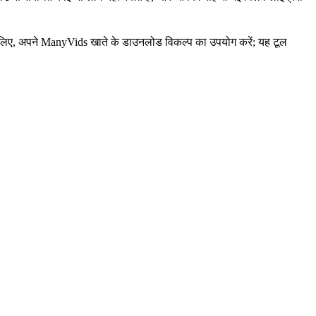
 लिए, अपने ManyVids खाते के डाउनलोड विकल्प का उपयोग करें; यह टूल