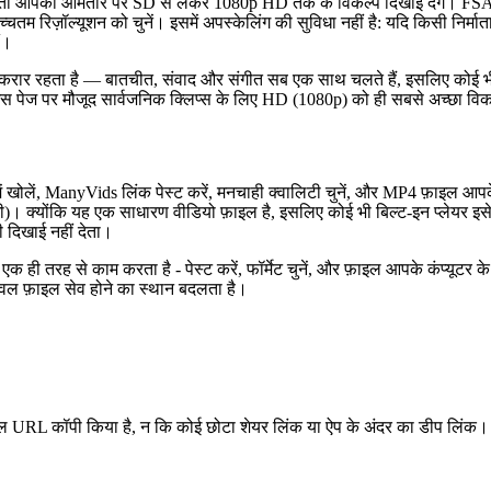
ं, तो आपको आमतौर पर SD से लेकर 1080p HD तक के विकल्प दिखाई देंगे। FSAVED 
उच्चतम रिज़ॉल्यूशन को चुनें। इसमें अपस्केलिंग की सुविधा नहीं है: यदि किसी निर
ं।
रैक बरकरार रहता है — बातचीत, संवाद और संगीत सब एक साथ चलते हैं, इसलिए कोई
 इस पेज पर मौजूद सार्वजनिक क्लिप्स के लिए HD (1080p) को ही सबसे अच्छा विकल
ें खोलें, ManyVids लिंक पेस्ट करें, मनचाही क्वालिटी चुनें, और MP4 फ़ाइल 
 में भी)। क्योंकि यह एक साधारण वीडियो फ़ाइल है, इसलिए कोई भी बिल्ट-इन प्ले
भी दिखाई नहीं देता।
 ही तरह से काम करता है - पेस्ट करें, फॉर्मेट चुनें, और फ़ाइल आपके कंप्यूटर क
 केवल फ़ाइल सेव होने का स्थान बदलता है।
फ़ाइल URL कॉपी किया है, न कि कोई छोटा शेयर लिंक या ऐप के अंदर का डीप लिंक।