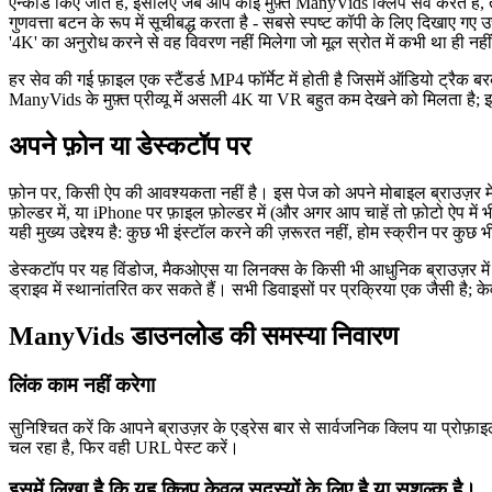
एन्कोड किए जाते हैं, इसलिए जब आप कोई मुफ़्त ManyVids क्लिप सेव करते है
गुणवत्ता बटन के रूप में सूचीबद्ध करता है - सबसे स्पष्ट कॉपी के लिए दिखाए गए 
'4K' का अनुरोध करने से वह विवरण नहीं मिलेगा जो मूल स्रोत में कभी था ही नही
हर सेव की गई फ़ाइल एक स्टैंडर्ड MP4 फॉर्मेट में होती है जिसमें ऑडियो ट्
ManyVids के मुफ़्त प्रीव्यू में असली 4K या VR बहुत कम देखने को मिलता है;
अपने फ़ोन या डेस्कटॉप पर
फ़ोन पर, किसी ऐप की आवश्यकता नहीं है। इस पेज को अपने मोबाइल ब्राउज़र म
फ़ोल्डर में, या iPhone पर फ़ाइल फ़ोल्डर में (और अगर आप चाहें तो फ़ोटो ऐप
यही मुख्य उद्देश्य है: कुछ भी इंस्टॉल करने की ज़रूरत नहीं, होम स्क्रीन पर कुछ 
डेस्कटॉप पर यह विंडोज, मैकओएस या लिनक्स के किसी भी आधुनिक ब्राउज़र में एक
ड्राइव में स्थानांतरित कर सकते हैं। सभी डिवाइसों पर प्रक्रिया एक जैसी है;
ManyVids डाउनलोड की समस्या निवारण
लिंक काम नहीं करेगा
सुनिश्चित करें कि आपने ब्राउज़र के एड्रेस बार से सार्वजनिक क्लिप या प्रो
चल रहा है, फिर वही URL पेस्ट करें।
इसमें लिखा है कि यह क्लिप केवल सदस्यों के लिए है या सशुल्क है।