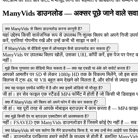
प्लेटफ़ॉर्म की शर्तों और कंटेंट में मौजूद लोगों की सहमति व अधिकारों का सम्म
ManyVids डाउनलोड — अक्सर पूछे जाने वाले सव
क्या ManyVids से क्लिप डाउनलोड करना कानूनी है?
यहां उद्देश्य किसी सार्वजनिक रूप से उपलब्ध निःशुल्क क्लिप को अपने निजी उ
करें, प्रतियां गोपनीय रखें और उन्हें कभी भी साझा न करें।
मैं ManyVids से वीडियो मुफ्त में ऑनलाइन कैसे डाउनलोड कर सकता हूँ?
ManyVids पर उपलब्ध क्लिप खोलें, उसका URL कॉपी करें, इस पेज पर पेस्ट करें
नहीं।
मुझे किस गुणवत्ता का वीडियो मिल सकता है — क्या यह एचडी या 4के को सपोर्ट करता है?
आपको आमतौर पर SD से लेकर 1080p HD तक के विकल्प मिलेंगे, जो इस बात पर निर
क्लिप्स में ट्रू 4K या VR बहुत कम देखने को मिलता है, और सोर्स से ज़्यादा कु
क्या यह फाइल एमपी4 फॉर्मेट में है और क्या इसमें ऑडियो भी मौजूद है?
जी हां। हर सेव फाइल एक स्टैंडर्ड MP4 फॉर्मेट में होती है जो किसी भी डिवाइ
क्या मैं ManyVids की क्लिप को अपने फोन में सेव कर सकता हूँ?
जी हां। यह पूरी तरह से आपके मोबाइल ब्राउज़र में काम करता है — MP4 फ़ाइ
क्या मुझे किसी ऐप या ब्राउज़र एक्सटेंशन की आवश्यकता है?
नहीं। FSAVED एक ManyVids डाउनलोडर है जिसमें कोई ऐप नहीं है — सब कुछ 
क्या ManyVids को पता चलेगा कि मैंने डाउनलोड किया है, या क्या उन्हें मेरा आईपी पता दिखेग
नहीं। डाउनलोड प्रक्रिया हमारे सर्वरों के माध्यम से होती है, इसलिए ManyVi