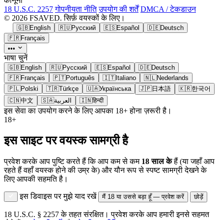
कानूनी
18 U.S.C. 2257
गोपनीयता नीति
उपयोग की शर्तें
DMCA / टेकडाउन
© 2026 FSAVED. सिर्फ़ वयस्कों के लिए।
🇬🇧
English
🇷🇺
Русский
🇪🇸
Español
🇩🇪
Deutsch
🇫🇷
Français
•••
भाषा चुनें
🇬🇧
English
🇷🇺
Русский
🇪🇸
Español
🇩🇪
Deutsch
🇫🇷
Français
🇵🇹
Português
🇮🇹
Italiano
🇳🇱
Nederlands
🇵🇱
Polski
🇹🇷
Türkçe
🇺🇦
Українська
🇯🇵
日本語
🇰🇷
한국어
🇨🇳
中文
🇸🇦
العربية
🇮🇳
हिन्दी
इस सेवा का उपयोग करने के लिए आपका 18+ होना ज़रूरी है।
18+
इस साइट पर वयस्क सामग्री है
प्रवेश करके आप पुष्टि करते हैं कि आप कम से कम
18 साल के
हैं (या जहाँ आप
रहते हैं वहाँ वयस्क होने की उम्र के) और यौन रूप से स्पष्ट सामग्री देखने के
लिए आपकी सहमति है।
इस डिवाइस पर मुझे याद रखें
मैं 18 या उससे बड़ा हूँ — प्रवेश करें
छोड़ें
18 U.S.C. § 2257 के तहत संरक्षित। प्रवेश करके आप हमारी इनसे सहमत