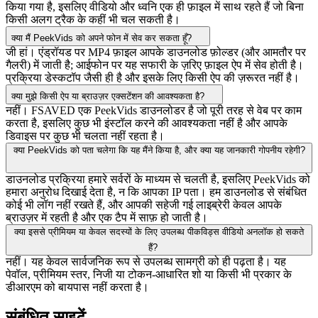
किया गया है, इसलिए वीडियो और ध्वनि एक ही फ़ाइल में साथ रहते हैं जो बिना
किसी अलग ट्रैक के कहीं भी चल सकती है।
क्या मैं PeekVids को अपने फोन में सेव कर सकता हूँ?
जी हां। एंड्रॉयड पर MP4 फ़ाइल आपके डाउनलोड फ़ोल्डर (और आमतौर पर
गैलरी) में जाती है; आईफोन पर यह सफारी के ज़रिए फ़ाइल ऐप में सेव होती है।
प्रक्रिया डेस्कटॉप जैसी ही है और इसके लिए किसी ऐप की ज़रूरत नहीं है।
क्या मुझे किसी ऐप या ब्राउज़र एक्सटेंशन की आवश्यकता है?
नहीं। FSAVED एक PeekVids डाउनलोडर है जो पूरी तरह से वेब पर काम
करता है, इसलिए कुछ भी इंस्टॉल करने की आवश्यकता नहीं है और आपके
डिवाइस पर कुछ भी चलता नहीं रहता है।
क्या PeekVids को पता चलेगा कि यह मैंने किया है, और क्या यह जानकारी गोपनीय रहेगी?
डाउनलोड प्रक्रिया हमारे सर्वरों के माध्यम से चलती है, इसलिए PeekVids को
हमारा अनुरोध दिखाई देता है, न कि आपका IP पता। हम डाउनलोड से संबंधित
कोई भी लॉग नहीं रखते हैं, और आपकी सहेजी गई लाइब्रेरी केवल आपके
ब्राउज़र में रहती है और एक टैप में साफ़ हो जाती है।
क्या इससे प्रीमियम या केवल सदस्यों के लिए उपलब्ध पीकविड्स वीडियो अनलॉक हो सकते
हैं?
नहीं। यह केवल सार्वजनिक रूप से उपलब्ध सामग्री को ही पढ़ता है। यह
पेवॉल, प्रीमियम स्तर, निजी या टोकन-आधारित शो या किसी भी प्रकार के
डीआरएम को बायपास नहीं करता है।
संबंधित साइटें