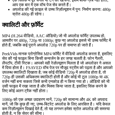
एक क्लिक में पूरे चैनल या टैग को खींचना: इसमें बल्क ग्रैब नहीं होता,
आप एक बार में एक वॉच पेज सेव करते हैं।
अपलोड की गई फ़ाइल से उच्च रिज़ॉल्यूशन में पुनः निर्माण करना: 480p
स्रोत 480p ही रहेगा।
क्वालिटी और फ़ॉर्मेट
MP4 (H.264 वीडियो, AAC ऑडियो) जो भी अपलोड फॉर्मेट उपलब्ध हो,
आमतौर पर 480p, 720p या 1080p; कुछ नए अपलोड इससे भी उच्च फॉर्मेट में
होते हैं, जबकि कई पुराने अपलोड 720p पर ही समाप्त हो जाते हैं।
PeekVids मानक प्रोग्रेसिव MP4 फॉर्मेट में वीडियो अपलोड करता है, इसलिए
सेव की गई फाइल बिना किसी कन्वर्जन के हर जगह चलती है: फोन गैलरी,
लैपटॉप, टीवी स्टिक। आपको वही रेज़ोल्यूशन मिलता है जो अपलोडर ने असल
में दिया होता है। FSAVED वॉच पेज पर मौजूद स्ट्रीम को पढ़ता है और आपको
उपलब्ध क्वालिटी दिखाता है; जब कोई वीडियो 720p में अपलोड होता है, तो
720p ही उसकी अधिकतम क्वालिटी होती है और कोई भी टूल 1080p या 4K
वर्जन नहीं बना सकता जिसे कभी एनकोड ही न किया गया हो। ऑडियो को भी
उसी फाइल में रखा जाता है और मिक्स किया जाता है, इसलिए सिंक करने के
लिए कोई अलग ट्रैक नहीं होता।
1080p को एक अच्छा उदाहरण मानें, 720p को सामान्य और 4K को अपवाद
मानें, जो कि कुछ ही नए, उच्च-बिटरेट अपलोड के लिए आरक्षित है। यदि केवल
कम रिज़ॉल्यूशन दिखाई देते हैं, तो यह लगभग हमेशा स्रोत अपलोड की समस्या
होती है, न कि सेवर की सीमा।