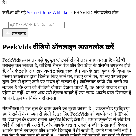
है।
समीक्षा की गई
Scarlett June Whitaker
· FSAVED संपादकीय टीम
डाउनलोड
PeekVids वीडियो ऑनलाइन डाउनलोड करें
PeekVids ज़्यादातर बड़े यूट्यूब प्लेटफॉर्म्स की तरह काम करता है: कोई भी
ब्राउज़ कर सकता है, वीडियो चैनल पेज और टैग फ़ीड के अंतर्गत उपलब्ध होते
हैं, और कैटलॉग लगातार अपडेट होता रहता है। आपके द्वारा बुकमार्क किया गया
क्लिप अपलोडर द्वारा डिलीट किए जाने पर, हटाए जाने पर, या नए अपलोड्स
द्वारा पेज से हटाए जाने पर गायब हो सकता है। व्यक्तिगत कॉपी सेव करने का
मतलब है कि आप जो वीडियो दोबारा देखना चाहते हैं, वह अगले सप्ताह लाइव
रहेगा या नहीं, या जब आप उसे देखना चाहते हैं उस समय आपके पास सिग्नल है
या नहीं, इस पर निर्भर नहीं करता।
गोपनीयता ही इस टूल के काम करने का मुख्य कारण है। डाउनलोड प्रक्रिया
हमारे सर्वरों के माध्यम से होती है, इसलिए PeekVids को आपके घर के IP पते
या डिवाइस के बजाय हमारा अनुरोध दिखाई देता है। हम डाउनलोड से संबंधित
कोई भी लॉग नहीं रखते हैं, और आपके द्वारा डाउनलोड की गई सामग्री केवल
आपके अपने ब्राउज़र और आपके डिवाइस में ही रहती है, हमारे पास कभी नहीं।
एक टैप से यह साफ़ हो जाती है। आपकी सहेजी गई सामग्री का कोई भी हिस्सा