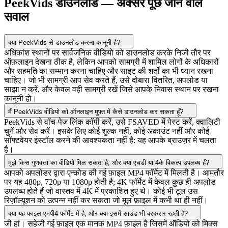
PeekVids डाउनलोड — अक्सर पूछे जाने वाले
सवाल
क्या PeekVids से डाउनलोड करना कानूनी है?
अधिकांश स्थानों पर सार्वजनिक वीडियो को डाउनलोड करके निजी तौर पर
ऑफ़लाइन देखना ठीक है, लेकिन आपको सामग्री में शामिल लोगों के अधिकारों
और सहमति का सम्मान करना चाहिए और साइट की शर्तों का भी ध्यान रखना
चाहिए। जो भी सामग्री आप सेव करते हैं, उसे दोबारा वितरित, अपलोड या
साझा न करें, और केवल वही सामग्री रखें जिसे आपके निवास स्थान पर रखना
कानूनी हो।
मैं PeekVids वीडियो को ऑनलाइन मुफ्त में कैसे डाउनलोड कर सकता हूँ?
PeekVids से वॉच-पेज लिंक कॉपी करें, उसे FSAVED में पेस्ट करें, क्वालिटी
चुनें और सेव करें। इसके लिए कोई शुल्क नहीं, कोई अकाउंट नहीं और कोई
सॉफ्टवेयर इंस्टॉल करने की आवश्यकता नहीं है: यह आपके ब्राउज़र में चलता
है।
मुझे किस गुणवत्ता का वीडियो मिल सकता है, और क्या एचडी या 4के विकल्प उपलब्ध हैं?
आपको अपलोडर द्वारा एन्कोड की गई फ़ाइल MP4 फॉर्मेट में मिलती है। आमतौर
पर यह 480p, 720p या 1080p होती है; 4K फॉर्मेट में केवल कुछ ही अपलोड
उपलब्ध होते हैं जो वास्तव में 4K में प्रकाशित हुए थे। कोई भी टूल उस
रिज़ॉल्यूशन को उत्पन्न नहीं कर सकता जो मूल फ़ाइल में कभी था ही नहीं।
क्या यह फाइल एमपी4 फॉर्मेट में है, और क्या इसमें साउंड भी बरकरार रहती है?
जी हां। सहेजी गई फ़ाइल एक मानक MP4 फ़ाइल है जिसमें ऑडियो को मिक्स