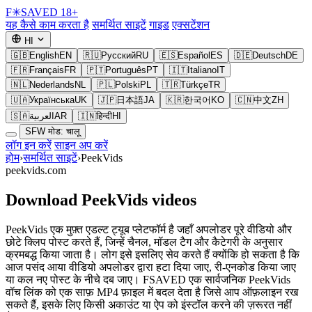
F
✳
SAVED
18+
यह कैसे काम करता है
समर्थित साइटें
गाइड
एक्सटेंशन
HI
🇬🇧
English
EN
🇷🇺
Русский
RU
🇪🇸
Español
ES
🇩🇪
Deutsch
DE
🇫🇷
Français
FR
🇵🇹
Português
PT
🇮🇹
Italiano
IT
🇳🇱
Nederlands
NL
🇵🇱
Polski
PL
🇹🇷
Türkçe
TR
🇺🇦
Українська
UK
🇯🇵
日本語
JA
🇰🇷
한국어
KO
🇨🇳
中文
ZH
🇸🇦
العربية
AR
🇮🇳
हिन्दी
HI
SFW मोड: चालू
लॉग इन करें
साइन अप करें
होम
›
समर्थित साइटें
›
PeekVids
peekvids.com
Download PeekVids videos
PeekVids एक मुफ़्त एडल्ट ट्यूब प्लेटफॉर्म है जहाँ अपलोडर पूरे वीडियो और
छोटे क्लिप पोस्ट करते हैं, जिन्हें चैनल, मॉडल टैग और कैटेगरी के अनुसार
क्रमबद्ध किया जाता है। लोग इसे इसलिए सेव करते हैं क्योंकि हो सकता है कि
आज पसंद आया वीडियो अपलोडर द्वारा हटा दिया जाए, री-एनकोड किया जाए
या कल नए पोस्ट के नीचे दब जाए। FSAVED एक सार्वजनिक PeekVids
वॉच लिंक को एक साफ़ MP4 फ़ाइल में बदल देता है जिसे आप ऑफ़लाइन रख
सकते हैं, इसके लिए किसी अकाउंट या ऐप को इंस्टॉल करने की ज़रूरत नहीं