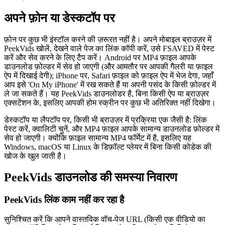
अपने फ़ोन या डेस्कटॉप पर
फ़ोन पर कुछ भी इंस्टॉल करने की ज़रूरत नहीं है। अपने मोबाइल ब्राउज़र में
PeekVids खोलें, देखने वाले पेज का लिंक कॉपी करें, उसे FSAVED में पेस्ट
करें और सेव करने के लिए टैप करें। Android पर MP4 फ़ाइल आपके
डाउनलोड फ़ोल्डर में सेव हो जाएगी (और आमतौर पर आपकी गैलरी या फ़ाइल
ऐप में दिखाई देगी); iPhone पर, Safari फ़ाइल को फ़ाइल ऐप में भेज देगा, जहाँ
आप इसे 'On My iPhone' में रख सकते हैं या अपनी पसंद के किसी फ़ोल्डर में
ले जा सकते हैं। यह PeekVids डाउनलोडर है, बिना किसी ऐप या ब्राउज़र
एक्सटेंशन के, इसलिए आपकी होम स्क्रीन पर कुछ भी अतिरिक्त नहीं दिखेगा।
डेस्कटॉप या लैपटॉप पर, किसी भी ब्राउज़र में प्रक्रिया एक जैसी है: लिंक
पेस्ट करें, क्वालिटी चुनें, और MP4 फ़ाइल आपके सामान्य डाउनलोड फ़ोल्डर में
सेव हो जाएगी। क्योंकि फ़ाइल सामान्य MP4 फॉर्मेट में है, इसलिए यह
Windows, macOS या Linux के डिफ़ॉल्ट प्लेयर में बिना किसी कोडेक की
खोज के खुल जाती है।
PeekVids डाउनलोड की समस्या निवारण
PeekVids लिंक काम नहीं कर रहा है
सुनिश्चित करें कि आपने वास्तविक वॉच-पेज URL (किसी एक वीडियो का