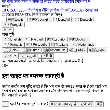
यह कैसे काम करता है
समर्थित साइटें
गाइड
एक्सटेंशन
हमारे बारे में
कानूनी
18 U.S.C. 2257
गोपनीयता नीति
उपयोग की शर्तें
DMCA / टेकडाउन
© 2026 FSAVED. सिर्फ़ वयस्कों के लिए।
🇬🇧
English
🇷🇺
Русский
🇪🇸
Español
🇩🇪
Deutsch
🇫🇷
Français
•••
भाषा चुनें
🇬🇧
English
🇷🇺
Русский
🇪🇸
Español
🇩🇪
Deutsch
🇫🇷
Français
🇵🇹
Português
🇮🇹
Italiano
🇳🇱
Nederlands
🇵🇱
Polski
🇹🇷
Türkçe
🇺🇦
Українська
🇯🇵
日本語
🇰🇷
한국어
🇨🇳
中文
🇸🇦
العربية
🇮🇳
हिन्दी
इस सेवा का उपयोग करने के लिए आपका 18+ होना ज़रूरी है।
18+
इस साइट पर वयस्क सामग्री है
प्रवेश करके आप पुष्टि करते हैं कि आप कम से कम
18 साल के
हैं (या जहाँ आप
रहते हैं वहाँ वयस्क होने की उम्र के) और यौन रूप से स्पष्ट सामग्री देखने के
लिए आपकी सहमति है।
इस डिवाइस पर मुझे याद रखें
मैं 18 या उससे बड़ा हूँ — प्रवेश करें
छोड़ें