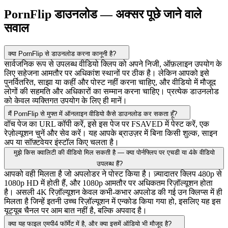
PornFlip डाउनलोड — अक्सर पूछे जाने वाले
सवाल
क्या PornFlip से डाउनलोड करना कानूनी है?
सार्वजनिक रूप से उपलब्ध वीडियो क्लिप को अपने निजी, ऑफ़लाइन उपयोग के
लिए सहेजना आमतौर पर अधिकांश स्थानों पर ठीक है। लेकिन आपको इसे
पुनर्वितरित, साझा या कहीं और पोस्ट नहीं करना चाहिए, और वीडियो में मौजूद
लोगों की सहमति और अधिकारों का सम्मान करना चाहिए। प्रत्येक डाउनलोड
को केवल व्यक्तिगत उपयोग के लिए ही मानें।
मैं PornFlip से मुफ्त में ऑनलाइन वीडियो कैसे डाउनलोड कर सकता हूँ?
वॉच पेज का URL कॉपी करें, इसे इस पेज पर FSAVED में पेस्ट करें, एक
रेज़ोल्यूशन चुनें और सेव करें। यह आपके ब्राउज़र में बिना किसी शुल्क, साइन
अप या सॉफ़्टवेयर इंस्टॉल किए चलता है।
मुझे किस क्वालिटी की वीडियो मिल सकती है — क्या पोर्नफ्लिप पर एचडी या 4के वीडियो
उपलब्ध हैं?
आपको वही मिलता है जो अपलोडर ने पोस्ट किया है। ज़्यादातर क्लिप 480p से
1080p HD में होती हैं, और 1080p आमतौर पर अधिकतम रिज़ॉल्यूशन होता
है। असली 4K रिज़ॉल्यूशन केवल कभी-कभार अपलोड की गई उन क्लिप्स में ही
मिलता है जिन्हें इतनी उच्च रिज़ॉल्यूशन में एन्कोड किया गया हो, इसलिए यह इस
यूट्यूब चैनल पर आम बात नहीं है, बल्कि अपवाद है।
क्या यह फाइल एमपी4 फॉर्मेट में है, और क्या इसमें ऑडियो भी मौजूद है?