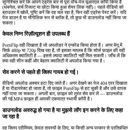
सुनिश्चित करें कि आपने एड्रेस बार से पूरा वॉच-पेज यूआरएल कॉपी किया है
(थंबनेल, सर्च रिजल्ट या छोटा किया हुआ शेयर लिंक नहीं)। पहले वीडियो को
ब्राउज़र में खोलें, पुष्टि करें कि वह चल रहा है, फिर वही एड्रेस पेस्ट करें। यदि
पेज डाउन है या भौगोलिक रूप से ब्लॉक है, तो कुछ भी डाउनलोड नहीं किया जा
सकता।
केवल निम्न रिज़ॉल्यूशन ही उपलब्ध हैं
PornFlip वही दिखाता है जो अपलोडर ने एन्कोड किया होता है। अगर मेनू में
सिर्फ़ 480p या 720p दिख रहा है, तो इसका मतलब है कि सोर्स फ़ाइल की यही
अधिकतम क्वालिटी है — इससे ज़्यादा क्वालिटी नहीं मिल सकती। जाँच लें कि
क्या वही सीन कहीं और बेहतर क्वालिटी में अपलोड किया गया है।
सेव करने से पहले ही क्लिप गायब हो गई।
वीडियो अपलोड अक्सर हटा दिए जाते हैं। अगर देखने का पेज 404 एरर दिखाता
है या रीडायरेक्ट हो जाता है, तो फ़ाइल PornFlip से हट चुकी है और उसे वापस
नहीं पाया जा सकता। अगली बार, फ़ाइल को तुरंत सेव कर लें — डाउनलोड
की गई MP4 फ़ाइल ही आपकी एकमात्र स्थायी कॉपी है।
डाउनलोड अवरुद्ध हो गया है या मुझसे लॉग इन करने के लिए कहा
जा रहा है
वह क्लिप प्रीमियम, केवल सदस्यों के लिए, या किसी अन्य प्रकार से प्रतिबंधित