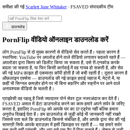
समीक्षा की गई
Scarlett June Whitaker
· FSAVED संपादकीय टीम
डाउनलोड
PornFlip वीडियो ऑनलाइन डाउनलोड करें
लोग PornFlip से दो मुख्य कारणों से वीडियो सेव करते हैं। पहला कारण है
स्थायित्व: YouTube पर अपलोड होने वाले वीडियो लगातार बदलते रहते हैं —
अपलोडर द्वारा क्लिप को डिलीट किया जा सकता है, उसे री-एनकोड करके
बदला जा सकता है, या फिर किसी कार्रवाई में वह गायब हो सकती है, और सेव
की गई MP4 फ़ाइल ही एकमात्र कॉपी होती है जो बची रहती है। दूसरा कारण है
ऑफ़लाइन एक्सेस — डाउनलोड की गई फ़ाइल हवाई जहाज़ में, मेट्रो में, या
कहीं भी सिग्नल कमज़ोर होने पर भी बिना बफ़रिंग और स्क्रीन पर आने वाले
अनावश्यक वीडियो के चलती है।
प्राइवेसी वह पहलू है जिसे ज्यादातर पोर्न सेवर टूल नजरअंदाज कर देते हैं।
FSAVED असल में डेटा डाउनलोड करने का काम हमारे अपने सर्वर के जरिए
करता है, इसलिए PornFlip को आपके घर का IP एड्रेस नहीं बल्कि हमारा
अनुरोध दिखाई देता है। हम डाउनलोड से जुड़ी कोई भी जानकारी नहीं रखते
जिससे पता चले कि डाउनलोड किससे संबंधित है, और आपके द्वारा सेव की गई
सामग्री सिर्फ आपके ब्राउज़र में इसी डिवाइस पर रहती है — यह हमारे सर्वर
तक कभी नहीं पहुंचती, और आप इसे एक टैप में मिटा सकते हैं। सेशन से जुड़ी