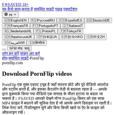
F
✳
SAVED
18+
यह कैसे काम करता है
समर्थित साइटें
गाइड
एक्सटेंशन
HI
🇬🇧
English
EN
🇷🇺
Русский
RU
🇪🇸
Español
ES
🇩🇪
Deutsch
DE
🇫🇷
Français
FR
🇵🇹
Português
PT
🇮🇹
Italiano
IT
🇳🇱
Nederlands
NL
🇵🇱
Polski
PL
🇹🇷
Türkçe
TR
🇺🇦
Українська
UK
🇯🇵
日本語
JA
🇰🇷
한국어
KO
🇨🇳
中文
ZH
🇸🇦
العربية
AR
🇮🇳
हिन्दी
HI
SFW मोड: चालू
लॉग इन करें
साइन अप करें
होम
›
समर्थित साइटें
›
PornFlip
pornflip.com
Download PornFlip videos
PornFlip एक मुफ़्त एडल्ट ट्यूब है जहाँ सदस्य छोटे और पूरे वीडियो अपलोड
और स्ट्रीम करते हैं, और इसका कैटलॉग तेज़ी से बदलता रहता है — आपके
द्वारा बुकमार्क किया गया वीडियो एक सप्ताह के भीतर हटाया या बदला जा
सकता है। FSAVED आपको देखने योग्य PornFlip क्लिप को एक साफ़
MP4 फ़ाइल में बदलने की सुविधा देता है जो आपके अपने डिवाइस पर रहती है।
लिंक पेस्ट करें, रिज़ॉल्यूशन चुनें और बिना किसी खाते या ऐप के फ़ाइल को
ऑफ़लाइन रखें।