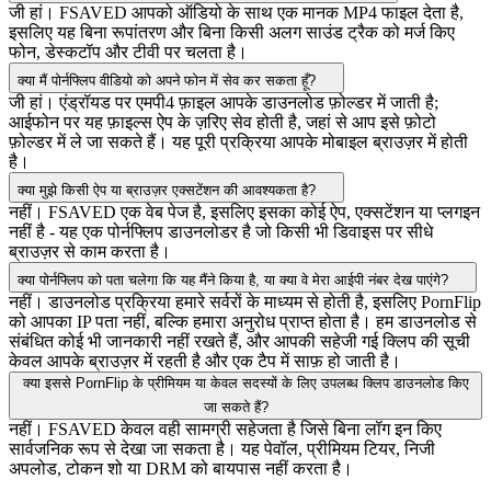
जी हां। FSAVED आपको ऑडियो के साथ एक मानक MP4 फाइल देता है,
इसलिए यह बिना रूपांतरण और बिना किसी अलग साउंड ट्रैक को मर्ज किए
फोन, डेस्कटॉप और टीवी पर चलता है।
क्या मैं पोर्नफ्लिप वीडियो को अपने फोन में सेव कर सकता हूँ?
जी हां। एंड्रॉयड पर एमपी4 फ़ाइल आपके डाउनलोड फ़ोल्डर में जाती है;
आईफोन पर यह फ़ाइल्स ऐप के ज़रिए सेव होती है, जहां से आप इसे फ़ोटो
फ़ोल्डर में ले जा सकते हैं। यह पूरी प्रक्रिया आपके मोबाइल ब्राउज़र में होती
है।
क्या मुझे किसी ऐप या ब्राउज़र एक्सटेंशन की आवश्यकता है?
नहीं। FSAVED एक वेब पेज है, इसलिए इसका कोई ऐप, एक्सटेंशन या प्लगइन
नहीं है - यह एक पोर्नफ्लिप डाउनलोडर है जो किसी भी डिवाइस पर सीधे
ब्राउज़र से काम करता है।
क्या पोर्नफ्लिप को पता चलेगा कि यह मैंने किया है, या क्या वे मेरा आईपी नंबर देख पाएंगे?
नहीं। डाउनलोड प्रक्रिया हमारे सर्वरों के माध्यम से होती है, इसलिए PornFlip
को आपका IP पता नहीं, बल्कि हमारा अनुरोध प्राप्त होता है। हम डाउनलोड से
संबंधित कोई भी जानकारी नहीं रखते हैं, और आपकी सहेजी गई क्लिप की सूची
केवल आपके ब्राउज़र में रहती है और एक टैप में साफ़ हो जाती है।
क्या इससे PornFlip के प्रीमियम या केवल सदस्यों के लिए उपलब्ध क्लिप डाउनलोड किए
जा सकते हैं?
नहीं। FSAVED केवल वही सामग्री सहेजता है जिसे बिना लॉग इन किए
सार्वजनिक रूप से देखा जा सकता है। यह पेवॉल, प्रीमियम टियर, निजी
अपलोड, टोकन शो या DRM को बायपास नहीं करता है।