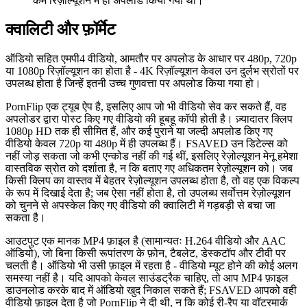
कम रिज़ॉल्यूशन में ही अपलोड किया गया था।
क्वालिटी और फ़ॉर्मेट
ऑडियो सहित एमपी4 वीडियो, आमतौर पर अपलोड के आधार पर 480p, 720p
या 1080p रिज़ॉल्यूशन का होता है - 4K रिज़ॉल्यूशन केवल उन दुर्लभ स्रोतों पर
उपलब्ध होता है जिन्हें इतनी उच्च गुणवत्ता पर अपलोड किया गया हो।
PornFlip एक ट्यूब ऐप है, इसलिए आप जो भी वीडियो सेव कर सकते हैं, वह
अपलोडर द्वारा पोस्ट किए गए वीडियो की हूबहू कॉपी होती है। ज़्यादातर क्लिप
1080p HD तक ही सीमित हैं, और कई पुराने या जल्दी अपलोड किए गए
वीडियो केवल 720p या 480p में ही उपलब्ध हैं। FSAVED उन डिटेल्स को
नहीं जोड़ सकता जो कभी एन्कोड नहीं की गई थीं, इसलिए रेज़ोल्यूशन मेनू हमेशा
वास्तविक स्रोत को दर्शाता है, न कि बताए गए अधिकतम रेज़ोल्यूशन को। जब
किसी क्लिप का वास्तव में बेहतर रेज़ोल्यूशन उपलब्ध होता है, तो वह एक विकल्प
के रूप में दिखाई देता है; जब ऐसा नहीं होता है, तो उपलब्ध सर्वोत्तम रेज़ोल्यूशन
को चुनने से अपस्केल किए गए वीडियो की क्वालिटी में गड़बड़ी से बचा जा
सकता है।
आउटपुट एक मानक MP4 फ़ाइल है (सामान्यतः H.264 वीडियो और AAC
ऑडियो), जो बिना किसी रूपांतरण के फ़ोन, टैबलेट, डेस्कटॉप और टीवी पर
चलती है। ऑडियो भी उसी फ़ाइल में रहता है - वीडियो म्यूट होने की कोई अलग
समस्या नहीं है। यदि आपको केवल साउंडट्रैक चाहिए, तो आप MP4 फ़ाइल
डाउनलोड करके बाद में ऑडियो खुद निकाल सकते हैं; FSAVED आपको वही
वीडियो फ़ाइल देता है जो PornFlip ने दी थी, न कि कोई री-रैप या वॉटरमार्क