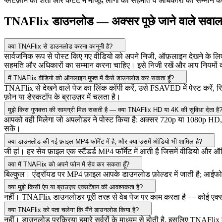
प्लेटफ़ॉर्म की शर्तों और कंटेंट में मौजूद लोगों की सहमति व अधिकारों का सम्म
TNAFlix डाउनलोड — अक्सर पूछे जाने वाले सवा
क्या TNAFlix से डाउनलोड करना कानूनी है?
सार्वजनिक रूप से पोस्ट किए गए वीडियो को अपने निजी, ऑफ़लाइन देखने के लिए
सहमति और अधिकारों का सम्मान करना चाहिए। इसे निजी रखें और आप नियमों क
मैं TNAFlix वीडियो को ऑनलाइन मुफ्त में कैसे डाउनलोड कर सकता हूँ?
TNAFlix से देखने वाले पेज का लिंक कॉपी करें, उसे FSAVED में पेस्ट करें, रिज
फ़ोन या डेस्कटॉप के ब्राउज़र में चलता है।
मुझे किस गुणवत्ता की सामग्री मिल सकती है — क्या TNAFlix HD या 4K की सुविधा देता है
आपको वही मिलेगा जो अपलोडर ने पोस्ट किया है: अक्सर 720p या 1080p HD, कभी
सकें।
क्या डाउनलोड की गई फ़ाइल MP4 फॉर्मेट में है, और क्या उसमें ऑडियो भी शामिल है?
जी हां। हर सेव फ़ाइल एक स्टैंडर्ड MP4 फॉर्मेट में आती है जिसमें वीडियो और ऑड
क्या मैं TNAFlix को अपने फोन में सेव कर सकता हूँ?
बिल्कुल। एंड्रॉयड पर MP4 फ़ाइल आपके डाउनलोड फ़ोल्डर में जाती है; आईफोन पर य
क्या मुझे किसी ऐप या ब्राउज़र एक्सटेंशन की आवश्यकता है?
नहीं। TNAFlix डाउनलोडर पूरी तरह से वेब पेज पर काम करता है — कोई एक्सट
क्या TNAFlix को पता चलेगा कि मैंने डाउनलोड किया है?
नहीं। डाउनलोड प्रक्रिया हमारे सर्वरों के माध्यम से होती है, इसलिए TNAFl