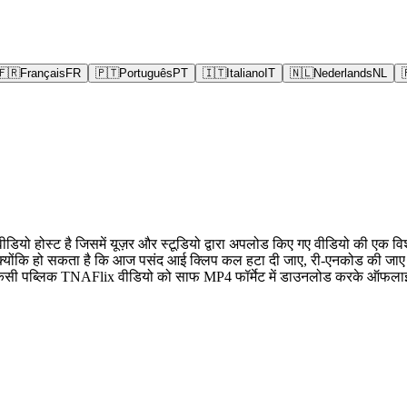
🇫🇷
Français
FR
🇵🇹
Português
PT
🇮🇹
Italiano
IT
🇳🇱
Nederlands
NL
वीडियो होस्ट है जिसमें यूज़र और स्टूडियो द्वारा अपलोड किए गए वीडियो की एक
े हैं क्योंकि हो सकता है कि आज पसंद आई क्लिप कल हटा दी जाए, री-एनकोड की जा
 किसी पब्लिक TNAFlix वीडियो को साफ MP4 फॉर्मेट में डाउनलोड करके ऑफलाइ