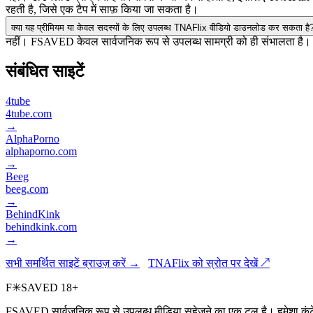
रहती है, जिसे एक टैप में साफ़ किया जा सकता है।
क्या यह प्रीमियम या केवल सदस्यों के लिए उपलब्ध TNAFlix वीडियो डाउनलोड कर सकता है
नहीं। FSAVED केवल सार्वजनिक रूप से उपलब्ध सामग्री को ही संभालता है। यह
संबंधित साइटें
4tube
4tube.com
→
AlphaPorno
alphaporno.com
→
Beeg
beeg.com
→
BehindKink
behindkink.com
→
सभी समर्थित साइटें ब्राउज़ करें →
TNAFlix को स्रोत पर देखें ↗
F
✳
SAVED
18+
FSAVED सार्वजनिक रूप से उपलब्ध मीडिया सहेजने का एक टूल है। हमेशा कंटें