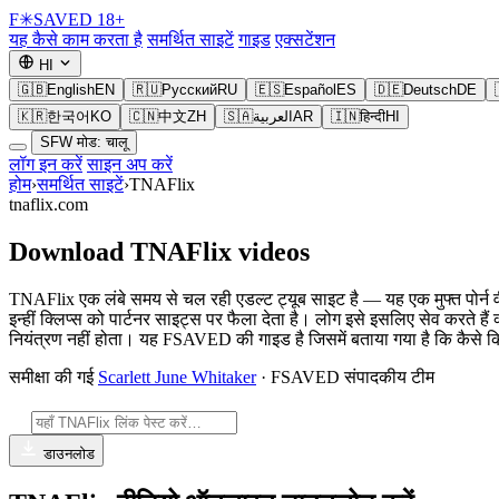
F
✳
SAVED
18+
यह कैसे काम करता है
समर्थित साइटें
गाइड
एक्सटेंशन
HI
🇬🇧
English
EN
🇷🇺
Русский
RU
🇪🇸
Español
ES
🇩🇪
Deutsch
DE
🇰🇷
한국어
KO
🇨🇳
中文
ZH
🇸🇦
العربية
AR
🇮🇳
हिन्दी
HI
SFW मोड: चालू
लॉग इन करें
साइन अप करें
होम
›
समर्थित साइटें
›
TNAFlix
tnaflix.com
Download TNAFlix videos
TNAFlix एक लंबे समय से चल रही एडल्ट ट्यूब साइट है — यह एक मुफ्त पोर्न 
इन्हीं क्लिप्स को पार्टनर साइट्स पर फैला देता है। लोग इसे इसलिए सेव करत
नियंत्रण नहीं होता। यह FSAVED की गाइड है जिसमें बताया गया है कि कैसे
समीक्षा की गई
Scarlett June Whitaker
· FSAVED संपादकीय टीम
डाउनलोड