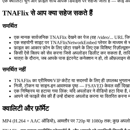
एक क्वालिटी चुनें और फ़ाइल सीधे आपके डिवाइस पर सहेजी जाती है — कोई अकाउ
TNAFlix से आप क्या सहेज सकते हैं
समर्थित
एक मानक सार्वजनिक TNAFlix देखने का पेज (वह /video/... URL जिस प
एक सहयोगी साइट पर TNAFlixNetworkEmbed प्लेयर के माध्यम से चल
फ़ाइल का आकार फ़ोन के लिए छोटा रखने के लिए एक विशिष्ट रिज़ॉल्यूश
किसी ऐसे क्लिप को सेव करना जिसे अपलोडर डिलीट कर सकता है, ताक
यात्रा के दौरान, जब आपके पास इंटरनेट कनेक्शन न हो, तो ऑफ़लाइन 
समर्थित नहीं
TNAFlix का प्रीमियम/VIP कंटेंट या सदस्यों के लिए ही उपलब्ध भुगतान
निजी, टोकन या साइन-इन आवश्यक पृष्ठ — FSAVED केवल वही दिखाता
एक निष्क्रिय या हटाया गया लिंक: यदि अपलोडर ने वीडियो हटा दिया है, त
आपने जो फाइलें सेव की हैं उन्हें दोबारा अपलोड करना या वितरित करना
क्वालिटी और फ़ॉर्मेट
MP4 (H.264 + AAC ऑडियो), आमतौर पर 720p या 1080p तक; कुछ अपलोड केवल 