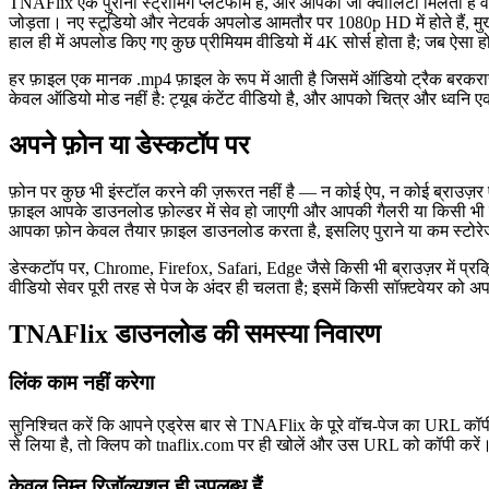
TNAFlix एक पुराना स्ट्रीमिंग प्लेटफॉर्म है, और आपको जो क्वालिटी मिलती है
जोड़ता। नए स्टूडियो और नेटवर्क अपलोड आमतौर पर 1080p HD में होते हैं, मुख्यध
हाल ही में अपलोड किए गए कुछ प्रीमियम वीडियो में 4K सोर्स होता है; जब ऐसा होत
हर फ़ाइल एक मानक .mp4 फ़ाइल के रूप में आती है जिसमें ऑडियो ट्रैक बरकरा
केवल ऑडियो मोड नहीं है: ट्यूब कंटेंट वीडियो है, और आपको चित्र और ध्वनि एक
अपने फ़ोन या डेस्कटॉप पर
फ़ोन पर कुछ भी इंस्टॉल करने की ज़रूरत नहीं है — न कोई ऐप, न कोई ब्राउज़
फ़ाइल आपके डाउनलोड फ़ोल्डर में सेव हो जाएगी और आपकी गैलरी या किसी भी वीडिय
आपका फ़ोन केवल तैयार फ़ाइल डाउनलोड करता है, इसलिए पुराने या कम स्टोरेज
डेस्कटॉप पर, Chrome, Firefox, Safari, Edge जैसे किसी भी ब्राउज़र में प्र
वीडियो सेवर पूरी तरह से पेज के अंदर ही चलता है; इसमें किसी सॉफ़्टवेयर को
TNAFlix डाउनलोड की समस्या निवारण
लिंक काम नहीं करेगा
सुनिश्चित करें कि आपने एड्रेस बार से TNAFlix के पूरे वॉच-पेज का URL कॉ
से लिया है, तो क्लिप को tnaflix.com पर ही खोलें और उस URL को कॉपी करें
केवल निम्न रिज़ॉल्यूशन ही उपलब्ध हैं