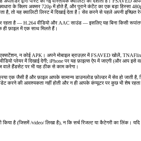
 वह अपलोडर द्वारा पोस्ट की गई वास्तविक क्वालिटी को दर्शाती है। FSAVED आपको
ारा के क्लिप अक्सर 720p में होते हैं, और पुराने कंटेंट का एक बड़ा हिस्सा 480p
ा है, तो यह क्वालिटी लिस्ट में दिखाई देता है। सेव करने से पहले अपनी इच्छित रेज़
र रहता है — H.264 वीडियो और AAC साउंड — इसलिए यह बिना किसी रूपांतरण के क
 ही फ़ाइल में एक साथ मिलते हैं।
र एक्सटेंशन, न कोई APK। अपने मोबाइल ब्राउज़र में FSAVED खोलें, TNAFlix लि
ो प्लेयर में दिखाई देगी; iPhone पर यह फ़ाइल्स ऐप में जाएगी (और आप इसे वहां से
 वाले हैंडसेट पर भी यह ठीक से काम करेगा।
क्रिया एक जैसी है और फ़ाइल आपके सामान्य डाउनलोड फ़ोल्डर में सेव हो जाती है
 अपडेट करने की आवश्यकता नहीं होती और न ही आपके कंप्यूटर पर कुछ भी शेष रहता
पी किया है (जिसमें /video/ लिखा है), न कि सर्च रिजल्ट या कैटेगरी का लिंक
।