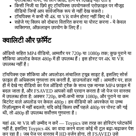
प्रतिबंधित पोस्ट जो लॉग आउट होने पर दिखाई नहीं देती हैं
किसी निजी या छिपे हुए टॉयपिक्स उपयोगकर्ता प्रोफ़ाइल पर मौजूद
वीडियो जिन्हें आप सार्वजनिक रूप से नहीं देख सकते।
टॉयपिक्स ने कभी भी 4K या VR वर्जन होस्ट नहीं किए थे।
सहेजे गए क्लिप को दोबारा वितरित करना या पोस्ट करना - ये केवल
व्यक्तिगत, ऑफ़लाइन उपयोग के लिए हैं।
क्वालिटी और फ़ॉर्मेट
ऑडियो सहित MP4 वीडियो, आमतौर पर 720p या 1080p तक; कुछ पुराने या
शौकिया अपलोड केवल 480p में ही उपलब्ध हैं। इस होस्ट पर 4K या VR
उपलब्ध नहीं है।
टॉयपिक्स एक शौकिया और अपलोडर-संचालित ट्यूब साइट है, इसलिए सोर्स
फ़ाइल ही अधिकतम गुणवत्ता तय करती है, डाउनलोडर नहीं। आमतौर पर, हाल
ही में देखे गए वीडियो का पेज ऑडियो ट्रैक के साथ एक मानक MP4 फ़ाइल में
बदल जाता है, और FSAVED आपको वही प्रदान करता है जो पेज पर वास्तव
में उपलब्ध होता है: अक्सर 720p, कभी-कभी साफ़ 1080p, और पुराने या कम
बिटरेट वाले अपलोड पर केवल 480p। हम वीडियो को अपस्केल या उच्च
रिज़ॉल्यूशन में नहीं बदलते; यदि कोई क्लिप वर्षों पहले 480p पर पोस्ट की गई
थी, तो 480p ही उपलब्ध सर्वोत्तम गुणवत्ता है।
यहां 4K या VR की उम्मीद न करें — Toypics उस तरह का होस्टिंग प्लेटफॉर्म
नहीं है, इसलिए Toypics 4K का वादा करने वाला कोई भी टूल बढ़ा-चढ़ाकर पेश
कर रहा है। जब पेज पर वास्तव में HD वर्जन होगा, तो FSAVED उसे