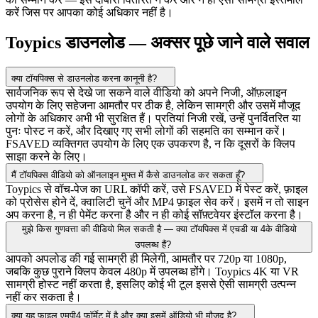
करें जिस पर आपका कोई अधिकार नहीं है।
Toypics डाउनलोड — अक्सर पूछे जाने वाले सवाल
क्या टॉयपिक्स से डाउनलोड करना कानूनी है?
सार्वजनिक रूप से देखे जा सकने वाले वीडियो को अपने निजी, ऑफ़लाइन
उपयोग के लिए सहेजना आमतौर पर ठीक है, लेकिन सामग्री और उसमें मौजूद
लोगों के अधिकार अभी भी सुरक्षित हैं। प्रतियां निजी रखें, उन्हें पुनर्वितरित या
पुनः पोस्ट न करें, और दिखाए गए सभी लोगों की सहमति का सम्मान करें।
FSAVED व्यक्तिगत उपयोग के लिए एक उपकरण है, न कि दूसरों के क्लिप
साझा करने के लिए।
मैं टॉयपिक्स वीडियो को ऑनलाइन मुफ्त में कैसे डाउनलोड कर सकता हूँ?
Toypics से वॉच-पेज का URL कॉपी करें, उसे FSAVED में पेस्ट करें, फ़ाइल
को प्रोसेस होने दें, क्वालिटी चुनें और MP4 फ़ाइल सेव करें। इसमें न तो साइन
अप करना है, न ही पेमेंट करना है और न ही कोई सॉफ़्टवेयर इंस्टॉल करना है।
मुझे किस गुणवत्ता की वीडियो मिल सकती है — क्या टॉयपिक्स में एचडी या 4के वीडियो
उपलब्ध हैं?
आपको अपलोड की गई सामग्री ही मिलेगी, आमतौर पर 720p या 1080p,
जबकि कुछ पुराने क्लिप केवल 480p में उपलब्ध होंगे। Toypics 4K या VR
सामग्री होस्ट नहीं करता है, इसलिए कोई भी टूल इससे ऐसी सामग्री उत्पन्न
नहीं कर सकता है।
क्या यह फाइल एमपी4 फॉर्मेट में है और क्या इसमें ऑडियो भी मौजूद है?