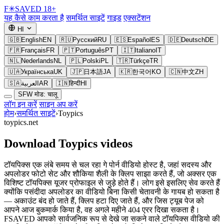
F
✳
SAVED
18+
यह कैसे काम करता है
समर्थित साइटें
गाइड
एक्सटेंशन
HI
🇬🇧
English
EN
🇷🇺
Русский
RU
🇪🇸
Español
ES
🇩🇪
Deutsch
DE
🇫🇷
Français
FR
🇵🇹
Português
PT
🇮🇹
Italiano
IT
🇳🇱
Nederlands
NL
🇵🇱
Polski
PL
🇹🇷
Türkçe
TR
🇺🇦
Українська
UK
🇯🇵
日本語
JA
🇰🇷
한국어
KO
🇨🇳
中文
ZH
🇸🇦
العربية
AR
🇮🇳
हिन्दी
HI
SFW मोड: चालू
लॉग इन करें
साइन अप करें
होम
›
समर्थित साइटें
›
Toypics
toypics.net
Download Toypics videos
टॉयपिक्स एक लंबे समय से चल रहा गे पोर्न वीडियो होस्ट है, जहां सदस्य और
अपलोडर फोटो सेट और शौकिया शैली के क्लिप साझा करते हैं, जो अक्सर एक
विशिष्ट टॉयपिक्स यूजर प्रोफाइल से जुड़े होते हैं। लोग इसे इसलिए सेव करते हैं
क्योंकि पसंदीदा अपलोडर का वीडियो बिना किसी चेतावनी के गायब हो सकता है
— अकाउंट बंद हो जाते हैं, क्लिप हटा दिए जाते हैं, और जिस ट्यूब पेज को
आपने आज बुकमार्क किया है, वह अगले महीने 404 एरर दिखा सकता है।
FSAVED आपको सार्वजनिक रूप से देखे जा सकने वाले टॉयपिक्स वीडियो की