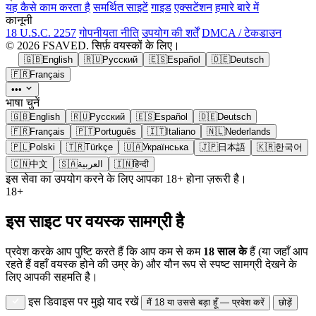
यह कैसे काम करता है
समर्थित साइटें
गाइड
एक्सटेंशन
हमारे बारे में
कानूनी
18 U.S.C. 2257
गोपनीयता नीति
उपयोग की शर्तें
DMCA / टेकडाउन
© 2026 FSAVED. सिर्फ़ वयस्कों के लिए।
🇬🇧
English
🇷🇺
Русский
🇪🇸
Español
🇩🇪
Deutsch
🇫🇷
Français
•••
भाषा चुनें
🇬🇧
English
🇷🇺
Русский
🇪🇸
Español
🇩🇪
Deutsch
🇫🇷
Français
🇵🇹
Português
🇮🇹
Italiano
🇳🇱
Nederlands
🇵🇱
Polski
🇹🇷
Türkçe
🇺🇦
Українська
🇯🇵
日本語
🇰🇷
한국어
🇨🇳
中文
🇸🇦
العربية
🇮🇳
हिन्दी
इस सेवा का उपयोग करने के लिए आपका 18+ होना ज़रूरी है।
18+
इस साइट पर वयस्क सामग्री है
प्रवेश करके आप पुष्टि करते हैं कि आप कम से कम
18 साल के
हैं (या जहाँ आप
रहते हैं वहाँ वयस्क होने की उम्र के) और यौन रूप से स्पष्ट सामग्री देखने के
लिए आपकी सहमति है।
इस डिवाइस पर मुझे याद रखें
मैं 18 या उससे बड़ा हूँ — प्रवेश करें
छोड़ें