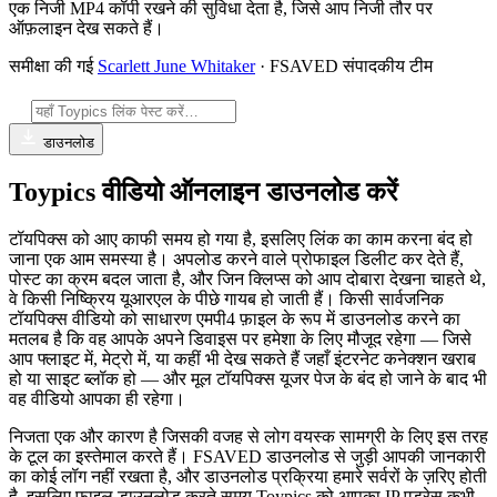
एक निजी MP4 कॉपी रखने की सुविधा देता है, जिसे आप निजी तौर पर
ऑफ़लाइन देख सकते हैं।
समीक्षा की गई
Scarlett June Whitaker
· FSAVED संपादकीय टीम
डाउनलोड
Toypics वीडियो ऑनलाइन डाउनलोड करें
टॉयपिक्स को आए काफी समय हो गया है, इसलिए लिंक का काम करना बंद हो
जाना एक आम समस्या है। अपलोड करने वाले प्रोफाइल डिलीट कर देते हैं,
पोस्ट का क्रम बदल जाता है, और जिन क्लिप्स को आप दोबारा देखना चाहते थे,
वे किसी निष्क्रिय यूआरएल के पीछे गायब हो जाती हैं। किसी सार्वजनिक
टॉयपिक्स वीडियो को साधारण एमपी4 फ़ाइल के रूप में डाउनलोड करने का
मतलब है कि वह आपके अपने डिवाइस पर हमेशा के लिए मौजूद रहेगा — जिसे
आप फ्लाइट में, मेट्रो में, या कहीं भी देख सकते हैं जहाँ इंटरनेट कनेक्शन खराब
हो या साइट ब्लॉक हो — और मूल टॉयपिक्स यूजर पेज के बंद हो जाने के बाद भी
वह वीडियो आपका ही रहेगा।
निजता एक और कारण है जिसकी वजह से लोग वयस्क सामग्री के लिए इस तरह
के टूल का इस्तेमाल करते हैं। FSAVED डाउनलोड से जुड़ी आपकी जानकारी
का कोई लॉग नहीं रखता है, और डाउनलोड प्रक्रिया हमारे सर्वरों के ज़रिए होती
है, इसलिए फ़ाइल डाउनलोड करते समय Toypics को आपका IP एड्रेस कभी