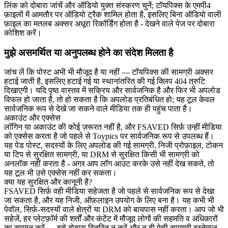
लिंक को दोबारा जांचें और ऑडियो युक्त संस्करण चुनें; टॉयपिक्स के एमपी4
फ़ाइलों में आमतौर पर ऑडियो ट्रैक शामिल होता है, इसलिए बिना ऑडियो वाली
फ़ाइल का मतलब अक्सर अधूरा रिकॉर्डिंग होता है - देखने वाले पेज पर दोबारा
कोशिश करें।
मुझे असमर्थित या अनुपलब्ध होने का संदेश मिलता है
जांच लें कि पोस्ट अभी भी मौजूद है या नहीं — टॉयपिक्स की सामग्री अक्सर
हटाई जाती है, इसलिए हटाई गई या स्थानांतरित की गई क्लिप 404 त्रुटि
दिखाएगी। यदि पृष्ठ वास्तव में सक्रिय और सार्वजनिक है और फिर भी अपलोड
विफल हो जाता है, तो हो सकता है कि अपलोड प्रतिबंधित हो; यह टूल केवल
सार्वजनिक रूप से देखे जा सकने वाले मीडिया तक ही पहुंच पाता है।
अकाउंट और एक्सेस
लॉगिन या अकाउंट की कोई ज़रूरत नहीं है, और FSAVED सिर्फ़ उन्हीं मीडिया
को एक्सेस करता है जो पहले से Toypics पर सार्वजनिक रूप से उपलब्ध हैं।
यह पेड पोस्ट, सदस्यों के लिए अपलोड की गई सामग्री, निजी प्रोफ़ाइल, टोकन
या टिप से सुरक्षित सामग्री, या DRM से सुरक्षित किसी भी सामग्री को
अनलॉक नहीं करता है - अगर आप लॉग आउट करके उसे नहीं देख सकते, तो
यह टूल भी उसे एक्सेस नहीं कर सकता।
क्या यह सुरक्षित और कानूनी है?
FSAVED सिर्फ़ वही मीडिया सहेजता है जो पहले से सार्वजनिक रूप से देखा
जा सकता है, और यह निजी, ऑफ़लाइन उपयोग के लिए बना है। यह कभी भी
पेवॉल, सिर्फ़-सदस्यों वाले क्षेत्रों या DRM को बायपास नहीं करता। आप जो भी
सहेजें, हर प्लेटफ़ॉर्म की शर्तों और कंटेंट में मौजूद लोगों की सहमति व अधिकारों
का सम्मान करें — इसे दोबारा वितरित न करें और न ही ऐसी सामग्री इस्तेमाल