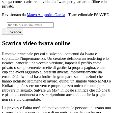
spiega come scaricare un video da Iwara per guardarlo offline e in
privato.
Revisionato da
Mateo Alejandro García
· Team editoriale FSAVED
Scarica
Scarica video iwara online
Il motivo principale per cui si salvano i contenuti da Iwara è
soprattutto l’impermanenza. Un creatore rielabora un rendering e lo
ricarica, cancella una vecchia versione, imposta il profilo come
privato o semplicemente smette di gestire la propria pagina, e una
clip che avevi aggiunto ai preferiti diventa improvvisamente un
errore 404. Iwara si basa inoltre in gran parte su animazioni che
hanno richiesto settimane di lavoro, quindi un singolo video MMD o
Koikatsu può essere un vero e proprio pezzo unico che non potrai
ritrovare in seguito. Salvare un MP4 in locale significa che ciò che ti
è piaciuto continuerà a essere riprodotto anche dopo che la pagina
non sarà più disponibile.
La privacy è l’altra metà del motivo per cui le persone utilizzano uno
strumento come questo invece di un registratore dello schermo.