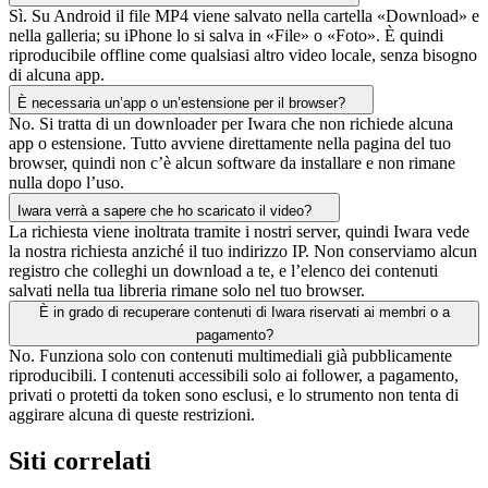
Sì. Su Android il file MP4 viene salvato nella cartella «Download» e
nella galleria; su iPhone lo si salva in «File» o «Foto». È quindi
riproducibile offline come qualsiasi altro video locale, senza bisogno
di alcuna app.
È necessaria un’app o un’estensione per il browser?
No. Si tratta di un downloader per Iwara che non richiede alcuna
app o estensione. Tutto avviene direttamente nella pagina del tuo
browser, quindi non c’è alcun software da installare e non rimane
nulla dopo l’uso.
Iwara verrà a sapere che ho scaricato il video?
La richiesta viene inoltrata tramite i nostri server, quindi Iwara vede
la nostra richiesta anziché il tuo indirizzo IP. Non conserviamo alcun
registro che colleghi un download a te, e l’elenco dei contenuti
salvati nella tua libreria rimane solo nel tuo browser.
È in grado di recuperare contenuti di Iwara riservati ai membri o a
pagamento?
No. Funziona solo con contenuti multimediali già pubblicamente
riproducibili. I contenuti accessibili solo ai follower, a pagamento,
privati o protetti da token sono esclusi, e lo strumento non tenta di
aggirare alcuna di queste restrizioni.
Siti correlati