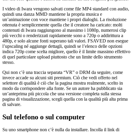
I video di Iwara vengono salvati come file MP4 standard con audio,
quindi una danza MMD mantiene la propria musica e
un’animazione con voce mantiene i propri dialoghi. La risoluzione
ottenuta è semplicemente quella che il creatore ha caricato: molti
contenuti di Iwara raggiungono al massimo i 1080p, numerosi clip
più vecchi o renderizzati rapidamente sono a 720p o addirittura a
480p, e solo alcune fonti superano tali valori. FSAVED non esegue
l’upscaling né aggiunge dettagli, quindi se l’elenco delle opzioni
indica 720p come scelta migliore, quello è il limite massimo effettivo
di quel particolare upload piuttosto che un limite dello strumento
stesso.
Qui non c’è una traccia separata “VR” o DRM da seguire, come
invece accade su alcuni siti premium. Ciò che vedi offerto nel
selettore di qualità è ciò che la pagina mostra realmente, scelto in
modo da corrispondere alla fonte. Se un autore ha pubblicato sia
un’anteprima più piccola che una versione completa sulla stessa
pagina di visualizzazione, scegli quella con la qualità più alta prima
di salvare.
Sul telefono o sul computer
Su uno smartphone non c’è nulla da installare. Incolla il link di