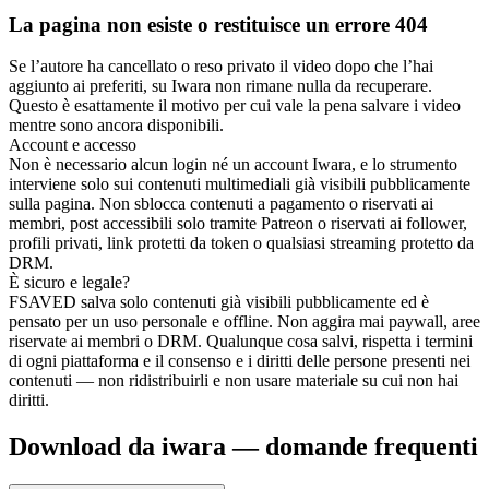
La pagina non esiste o restituisce un errore 404
Se l’autore ha cancellato o reso privato il video dopo che l’hai
aggiunto ai preferiti, su Iwara non rimane nulla da recuperare.
Questo è esattamente il motivo per cui vale la pena salvare i video
mentre sono ancora disponibili.
Account e accesso
Non è necessario alcun login né un account Iwara, e lo strumento
interviene solo sui contenuti multimediali già visibili pubblicamente
sulla pagina. Non sblocca contenuti a pagamento o riservati ai
membri, post accessibili solo tramite Patreon o riservati ai follower,
profili privati, link protetti da token o qualsiasi streaming protetto da
DRM.
È sicuro e legale?
FSAVED salva solo contenuti già visibili pubblicamente ed è
pensato per un uso personale e offline. Non aggira mai paywall, aree
riservate ai membri o DRM. Qualunque cosa salvi, rispetta i termini
di ogni piattaforma e il consenso e i diritti delle persone presenti nei
contenuti — non ridistribuirli e non usare materiale su cui non hai
diritti.
Download da iwara — domande frequenti