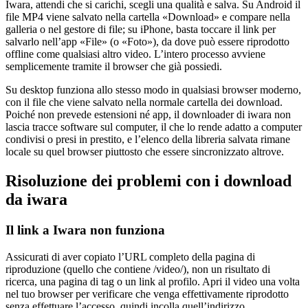
Iwara, attendi che si carichi, scegli una qualità e salva. Su Android il
file MP4 viene salvato nella cartella «Download» e compare nella
galleria o nel gestore di file; su iPhone, basta toccare il link per
salvarlo nell’app «File» (o «Foto»), da dove può essere riprodotto
offline come qualsiasi altro video. L’intero processo avviene
semplicemente tramite il browser che già possiedi.
Su desktop funziona allo stesso modo in qualsiasi browser moderno,
con il file che viene salvato nella normale cartella dei download.
Poiché non prevede estensioni né app, il downloader di iwara non
lascia tracce software sul computer, il che lo rende adatto a computer
condivisi o presi in prestito, e l’elenco della libreria salvata rimane
locale su quel browser piuttosto che essere sincronizzato altrove.
Risoluzione dei problemi con i download
da iwara
Il link a Iwara non funziona
Assicurati di aver copiato l’URL completo della pagina di
riproduzione (quello che contiene /video/), non un risultato di
ricerca, una pagina di tag o un link al profilo. Apri il video una volta
nel tuo browser per verificare che venga effettivamente riprodotto
senza effettuare l’accesso, quindi incolla quell’indirizzo.