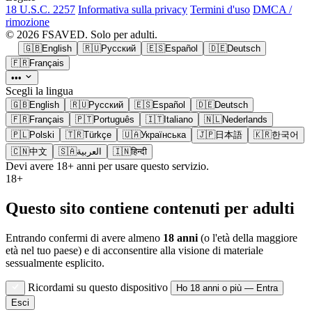
18 U.S.C. 2257
Informativa sulla privacy
Termini d'uso
DMCA /
rimozione
© 2026 FSAVED. Solo per adulti.
🇬🇧
English
🇷🇺
Русский
🇪🇸
Español
🇩🇪
Deutsch
🇫🇷
Français
•••
Scegli la lingua
🇬🇧
English
🇷🇺
Русский
🇪🇸
Español
🇩🇪
Deutsch
🇫🇷
Français
🇵🇹
Português
🇮🇹
Italiano
🇳🇱
Nederlands
🇵🇱
Polski
🇹🇷
Türkçe
🇺🇦
Українська
🇯🇵
日本語
🇰🇷
한국어
🇨🇳
中文
🇸🇦
العربية
🇮🇳
हिन्दी
Devi avere 18+ anni per usare questo servizio.
18+
Questo sito contiene contenuti per adulti
Entrando confermi di avere almeno
18 anni
(o l'età della maggiore
età nel tuo paese) e di acconsentire alla visione di materiale
sessualmente esplicito.
Ricordami su questo dispositivo
Ho 18 anni o più — Entra
Esci