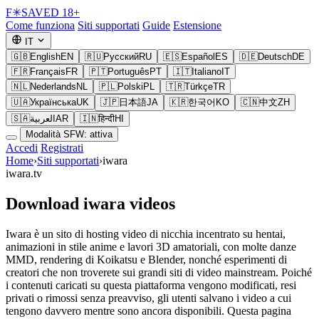
F
✳
SAVED
18+
Come funziona
Siti supportati
Guide
Estensione
IT
🇬🇧
English
EN
🇷🇺
Русский
RU
🇪🇸
Español
ES
🇩🇪
Deutsch
DE
🇫🇷
Français
FR
🇵🇹
Português
PT
🇮🇹
Italiano
IT
🇳🇱
Nederlands
NL
🇵🇱
Polski
PL
🇹🇷
Türkçe
TR
🇺🇦
Українська
UK
🇯🇵
日本語
JA
🇰🇷
한국어
KO
🇨🇳
中文
ZH
🇸🇦
العربية
AR
🇮🇳
हिन्दी
HI
Modalità SFW: attiva
Accedi
Registrati
Home
›
Siti supportati
›
iwara
iwara.tv
Download iwara videos
Iwara è un sito di hosting video di nicchia incentrato su hentai,
animazioni in stile anime e lavori 3D amatoriali, con molte danze
MMD, rendering di Koikatsu e Blender, nonché esperimenti di
creatori che non troverete sui grandi siti di video mainstream. Poiché
i contenuti caricati su questa piattaforma vengono modificati, resi
privati o rimossi senza preavviso, gli utenti salvano i video a cui
tengono davvero mentre sono ancora disponibili. Questa pagina