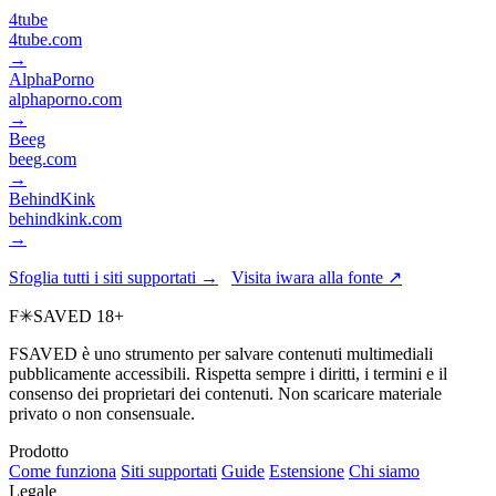
4tube
4tube.com
→
AlphaPorno
alphaporno.com
→
Beeg
beeg.com
→
BehindKink
behindkink.com
→
Sfoglia tutti i siti supportati →
Visita iwara alla fonte ↗
F
✳
SAVED
18+
FSAVED è uno strumento per salvare contenuti multimediali
pubblicamente accessibili. Rispetta sempre i diritti, i termini e il
consenso dei proprietari dei contenuti. Non scaricare materiale
privato o non consensuale.
Prodotto
Come funziona
Siti supportati
Guide
Estensione
Chi siamo
Legale