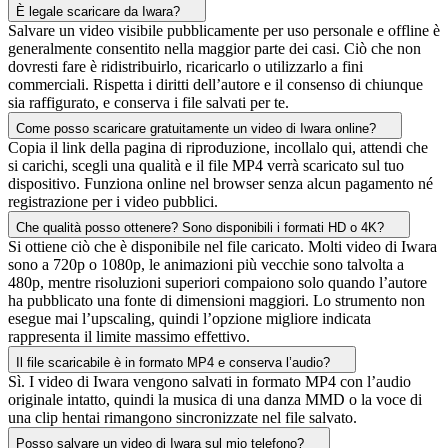
È legale scaricare da Iwara?
Salvare un video visibile pubblicamente per uso personale e offline è
generalmente consentito nella maggior parte dei casi. Ciò che non
dovresti fare è ridistribuirlo, ricaricarlo o utilizzarlo a fini
commerciali. Rispetta i diritti dell’autore e il consenso di chiunque
sia raffigurato, e conserva i file salvati per te.
Come posso scaricare gratuitamente un video di Iwara online?
Copia il link della pagina di riproduzione, incollalo qui, attendi che
si carichi, scegli una qualità e il file MP4 verrà scaricato sul tuo
dispositivo. Funziona online nel browser senza alcun pagamento né
registrazione per i video pubblici.
Che qualità posso ottenere? Sono disponibili i formati HD o 4K?
Si ottiene ciò che è disponibile nel file caricato. Molti video di Iwara
sono a 720p o 1080p, le animazioni più vecchie sono talvolta a
480p, mentre risoluzioni superiori compaiono solo quando l’autore
ha pubblicato una fonte di dimensioni maggiori. Lo strumento non
esegue mai l’upscaling, quindi l’opzione migliore indicata
rappresenta il limite massimo effettivo.
Il file scaricabile è in formato MP4 e conserva l’audio?
Sì. I video di Iwara vengono salvati in formato MP4 con l’audio
originale intatto, quindi la musica di una danza MMD o la voce di
una clip hentai rimangono sincronizzate nel file salvato.
Posso salvare un video di Iwara sul mio telefono?