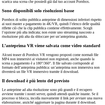
scarica una scena che possiedi già dal tuo account Pornbox.
Sono disponibili solo risoluzioni basse
Pornbox di solito pubblica anteprime di dimensioni inferiori rispetto
ai suoi master a pagamento in 4K/VR, quindi l’elenco delle qualità
riflette ciò che la clip pubblica contiene effettivamente. Scegli
l’opzione più alta indicata; non esiste uno streaming nascosto a
risoluzione più alta da sbloccare per un’anteprima gratuita.
L’anteprima VR viene salvata come video standard
Alcuni teaser di Pornbox VR vengono proposti come normali file
MP4 non immersivi ai visitatori non registrati, anche quando la
scena a pagamento è a 180°/360°. Il file salvato corrisponde al
formato dell’anteprima pubblica: un’anteprima non immersiva non
diventerà un file VR immersivo tramite il download.
Il download è più lento del previsto
Le anteprime ad alta risoluzione sono più grandi e il recupero
avviene tramite i nostri server, quindi attendi qualche istante. Se il
processo si blocca, incolla nuovamente il link per avviare una nuova
elaborazione, anziché aggiornare la pagina durante il download.