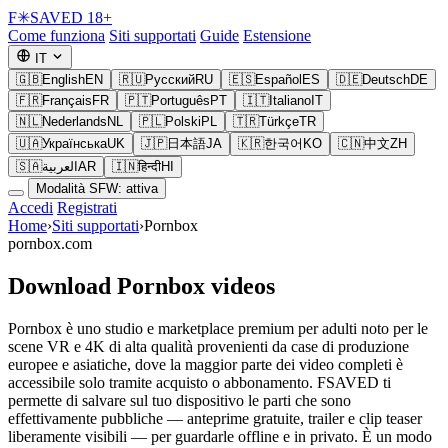
F
✳
SAVED
18+
Come funziona
Siti supportati
Guide
Estensione
IT
🇬🇧
English
EN
🇷🇺
Русский
RU
🇪🇸
Español
ES
🇩🇪
Deutsch
DE
🇫🇷
Français
FR
🇵🇹
Português
PT
🇮🇹
Italiano
IT
🇳🇱
Nederlands
NL
🇵🇱
Polski
PL
🇹🇷
Türkçe
TR
🇺🇦
Українська
UK
🇯🇵
日本語
JA
🇰🇷
한국어
KO
🇨🇳
中文
ZH
🇸🇦
العربية
AR
🇮🇳
हिन्दी
HI
Modalità SFW: attiva
Accedi
Registrati
Home
›
Siti supportati
›
Pornbox
pornbox.com
Download Pornbox videos
Pornbox è uno studio e marketplace premium per adulti noto per le
scene VR e 4K di alta qualità provenienti da case di produzione
europee e asiatiche, dove la maggior parte dei video completi è
accessibile solo tramite acquisto o abbonamento. FSAVED ti
permette di salvare sul tuo dispositivo le parti che sono
effettivamente pubbliche — anteprime gratuite, trailer e clip teaser
liberamente visibili — per guardarle offline e in privato. È un modo