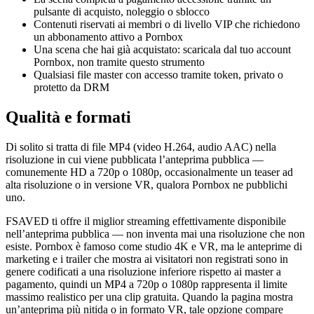
pulsante di acquisto, noleggio o sblocco
Contenuti riservati ai membri o di livello VIP che richiedono
un abbonamento attivo a Pornbox
Una scena che hai già acquistato: scaricala dal tuo account
Pornbox, non tramite questo strumento
Qualsiasi file master con accesso tramite token, privato o
protetto da DRM
Qualità e formati
Di solito si tratta di file MP4 (video H.264, audio AAC) nella
risoluzione in cui viene pubblicata l’anteprima pubblica —
comunemente HD a 720p o 1080p, occasionalmente un teaser ad
alta risoluzione o in versione VR, qualora Pornbox ne pubblichi
uno.
FSAVED ti offre il miglior streaming effettivamente disponibile
nell’anteprima pubblica — non inventa mai una risoluzione che non
esiste. Pornbox è famoso come studio 4K e VR, ma le anteprime di
marketing e i trailer che mostra ai visitatori non registrati sono in
genere codificati a una risoluzione inferiore rispetto ai master a
pagamento, quindi un MP4 a 720p o 1080p rappresenta il limite
massimo realistico per una clip gratuita. Quando la pagina mostra
un’anteprima più nitida o in formato VR, tale opzione compare