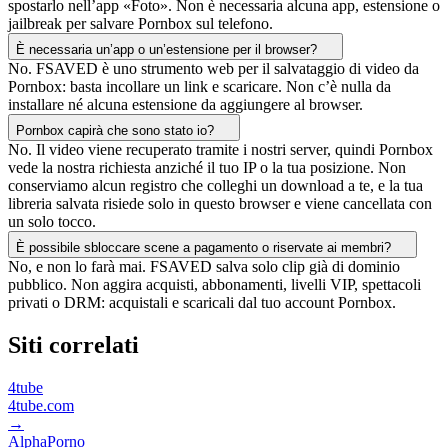
spostarlo nell’app «Foto». Non è necessaria alcuna app, estensione o
jailbreak per salvare Pornbox sul telefono.
È necessaria un’app o un’estensione per il browser?
No. FSAVED è uno strumento web per il salvataggio di video da
Pornbox: basta incollare un link e scaricare. Non c’è nulla da
installare né alcuna estensione da aggiungere al browser.
Pornbox capirà che sono stato io?
No. Il video viene recuperato tramite i nostri server, quindi Pornbox
vede la nostra richiesta anziché il tuo IP o la tua posizione. Non
conserviamo alcun registro che colleghi un download a te, e la tua
libreria salvata risiede solo in questo browser e viene cancellata con
un solo tocco.
È possibile sbloccare scene a pagamento o riservate ai membri?
No, e non lo farà mai. FSAVED salva solo clip già di dominio
pubblico. Non aggira acquisti, abbonamenti, livelli VIP, spettacoli
privati o DRM: acquistali e scaricali dal tuo account Pornbox.
Siti correlati
4tube
4tube.com
→
AlphaPorno