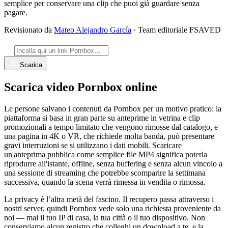
semplice per conservare una clip che puoi già guardare senza
pagare.
Revisionato da
Mateo Alejandro García
· Team editoriale FSAVED
Scarica
Scarica video Pornbox online
Le persone salvano i contenuti da Pornbox per un motivo pratico: la
piattaforma si basa in gran parte su anteprime in vetrina e clip
promozionali a tempo limitato che vengono rimosse dal catalogo, e
una pagina in 4K o VR, che richiede molta banda, può presentare
gravi interruzioni se si utilizzano i dati mobili. Scaricare
un'anteprima pubblica come semplice file MP4 significa poterla
riprodurre all'istante, offline, senza buffering e senza alcun vincolo a
una sessione di streaming che potrebbe scomparire la settimana
successiva, quando la scena verrà rimessa in vendita o rimossa.
La privacy è l’altra metà del fascino. Il recupero passa attraverso i
nostri server, quindi Pornbox vede solo una richiesta proveniente da
noi — mai il tuo IP di casa, la tua città o il tuo dispositivo. Non
conserviamo alcun registro che colleghi un download a te, e la