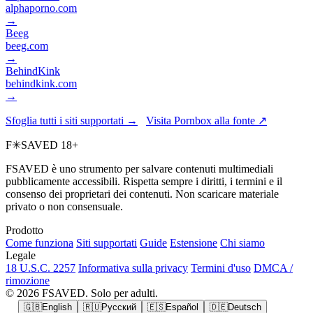
alphaporno.com
→
Beeg
beeg.com
→
BehindKink
behindkink.com
→
Sfoglia tutti i siti supportati →
Visita Pornbox alla fonte ↗
F
✳
SAVED
18+
FSAVED è uno strumento per salvare contenuti multimediali
pubblicamente accessibili. Rispetta sempre i diritti, i termini e il
consenso dei proprietari dei contenuti. Non scaricare materiale
privato o non consensuale.
Prodotto
Come funziona
Siti supportati
Guide
Estensione
Chi siamo
Legale
18 U.S.C. 2257
Informativa sulla privacy
Termini d'uso
DMCA /
rimozione
© 2026 FSAVED. Solo per adulti.
🇬🇧
English
🇷🇺
Русский
🇪🇸
Español
🇩🇪
Deutsch