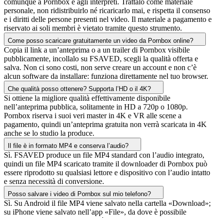
comunque a Pornbox e agli interpreti. Trattalo come materiale
personale, non ridistribuirlo né ricaricarlo mai, e rispetta il consenso
e i diritti delle persone presenti nel video. Il materiale a pagamento e
riservato ai soli membri è vietato tramite questo strumento.
Come posso scaricare gratuitamente un video da Pornbox online?
Copia il link a un’anteprima o a un trailer di Pornbox visibile
pubblicamente, incollalo su FSAVED, scegli la qualità offerta e
salva. Non ci sono costi, non serve creare un account e non c’è
alcun software da installare: funziona direttamente nel tuo browser.
Che qualità posso ottenere? Supporta l’HD o il 4K?
Si ottiene la migliore qualità effettivamente disponibile
nell’anteprima pubblica, solitamente in HD a 720p o 1080p.
Pornbox riserva i suoi veri master in 4K e VR alle scene a
pagamento, quindi un’anteprima gratuita non verrà scaricata in 4K
anche se lo studio la produce.
Il file è in formato MP4 e conserva l’audio?
Sì. FSAVED produce un file MP4 standard con l’audio integrato,
quindi un file MP4 scaricato tramite il downloader di Pornbox può
essere riprodotto su qualsiasi lettore e dispositivo con l’audio intatto
e senza necessità di conversione.
Posso salvare i video di Pornbox sul mio telefono?
Sì. Su Android il file MP4 viene salvato nella cartella «Download»;
su iPhone viene salvato nell’app «File», da dove è possibile