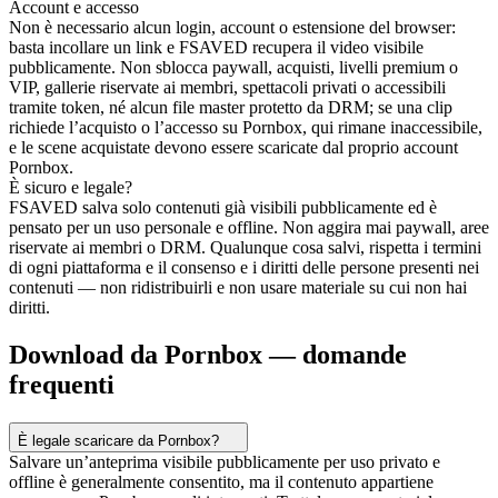
Account e accesso
Non è necessario alcun login, account o estensione del browser:
basta incollare un link e FSAVED recupera il video visibile
pubblicamente. Non sblocca paywall, acquisti, livelli premium o
VIP, gallerie riservate ai membri, spettacoli privati o accessibili
tramite token, né alcun file master protetto da DRM; se una clip
richiede l’acquisto o l’accesso su Pornbox, qui rimane inaccessibile,
e le scene acquistate devono essere scaricate dal proprio account
Pornbox.
È sicuro e legale?
FSAVED salva solo contenuti già visibili pubblicamente ed è
pensato per un uso personale e offline. Non aggira mai paywall, aree
riservate ai membri o DRM. Qualunque cosa salvi, rispetta i termini
di ogni piattaforma e il consenso e i diritti delle persone presenti nei
contenuti — non ridistribuirli e non usare materiale su cui non hai
diritti.
Download da Pornbox — domande
frequenti
È legale scaricare da Pornbox?
Salvare un’anteprima visibile pubblicamente per uso privato e
offline è generalmente consentito, ma il contenuto appartiene