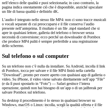
nell’elenco delle qualità e puoi selezionarla; in caso contrario, la
pagina indica onestamente ciò che è disponibile, anziché upscalare
un file di bassa qualità e definirlo 4K.
L’audio è integrato nello stesso file MP4: non ci sono tracce musicali
o vocali separate di cui preoccuparsi e il file conserva l’audio
presente nell’anteprima. Il risultato è un file .mp4 standard che si
apre in qualsiasi lettore, galleria del telefono o browser senza
necessità di conversione; ecco perché un downloader di Pornbox
che produce MP4 puliti è sempre preferibile a una registrazione
dello schermo.
Sul telefono o sul computer
Su un telefono non c’è nulla da installare. Su Android, incolla il link
di Pornbox, tocca per salvare e il file MP4 finirà nella cartella
“Download”, pronto per essere aperto con qualsiasi app di galleria o
video. Su iPhone, il video viene salvato direttamente nell’app “File”
(e da lì puoi spostarlo in “Foto”) — Safari gestisce l’intera
operazione, quindi non hai bisogno di un’app o di un jailbreak per
salvare Pornbox sul telefono.
Su desktop il procedimento è lo stesso in qualsiasi browser su
Windows, macOS o Linux: incolla, scegli la qualità offerta e il file