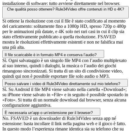
installazione di software: tutto avviene direttamente nel browser.
Che qualità posso ottenere? Rule34Video offre contenuti in HD o 4K?
Si ottiene la risoluzione con cui il file è stato codificato al momento
del caricamento: solitamente fino a 1080p HD, spesso 720p o 480p
per le animazioni più datate, e 4K solo nei rari casi in cui il clip sia
stato effettivamente pubblicato a quella risoluzione. FSAVED
mostra le risoluzioni effettivamente esistenti e non ne falsifica mai
una più alta.
Il file scaricabile è in formato MP4 e conserva l’audio?
Sì. Ogni salvataggio è un singolo file MP4 con l’audio multiplexato
al suo interno, quindi i dialoghi, la musica o l’audio dei giochi
rimangono sincronizzati. Si tratta di un sito di condivisione video,
quindi qui non è possibile esportare file solo audio o MP3.
Posso salvare i video di Rule34Video direttamente sul mio telefono?
Sì. Su Android il file MP4 viene salvato nella cartella «Download»;
su iPhone viene salvato in «File» e in seguito è possibile spostarlo in
«Foto». Si tratta di un normale download dal browser, senza alcuna
configurazione aggiuntiva.
È necessaria un’app o un’estensione per il browser?
No. FSAVED è un downloader di Rule34Video senza app né
estensione: basta incollare il link nella pagina web e il gioco è fatto.
In questo modo l’esperienza rimane identica sia su telefono che su