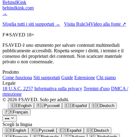
BehindKink
behindkink.com
→
Sfoglia tutti i siti supportati →
Visita Rule34Video alla fonte ↗
F
✳
SAVED
18+
FSAVED è uno strumento per salvare contenuti multimediali
pubblicamente accessibili. Rispetta sempre i diritti, i termini e il
consenso dei proprietari dei contenuti. Non scaricare materiale
privato o non consensuale.
Prodotto
Come funziona
Siti supportati
Guide
Estensione
Chi siamo
Legale
18 U.S.C. 2257
Informativa sulla privacy
Termini d'uso
DMCA /
rimozione
© 2026 FSAVED. Solo per adulti.
🇬🇧
English
🇷🇺
Русский
🇪🇸
Español
🇩🇪
Deutsch
🇫🇷
Français
•••
Scegli la lingua
🇬🇧
English
🇷🇺
Русский
🇪🇸
Español
🇩🇪
Deutsch
🇫🇷
Français
🇵🇹
Português
🇮🇹
Italiano
🇳🇱
Nederlands