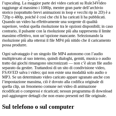
l’upscaling. La maggior parte dei video caricati su Rule34Video
raggiunge al massimo i 1080p, mentre gran parte dell’archivio
storico (soprattutto brevi animazioni in loop e vecchi rip in 2D) è a
720p o 480p, poiché è così che chi li ha caricati li ha pubblicati.
Quando un video ha effettivamente una sorgente di qualità
superiore, vedrai quella risoluzione tra le opzioni disponibili; in caso
contrario, il pulsante con la risoluzione più alta rappresenta il limite
massimo effettivo, non un’opzione mancante. Selezionando la
risoluzione più alta otterrai il file MP4 più nitido che il caricamento
possa produrre.
Ogni salvataggio è un singolo file MP4 autonomo con l’audio
multiplexato al suo interno, quindi dialoghi, gemiti, musica o audio
tratto dai giochi rimangono sincronizzati — non c’è alcun file audio
separato da gestire. Trattandosi di un sito di condivisione video,
FSAVED salva i video; qui non esiste una modalità solo audio o
MP3. Se un determinato video caricato appare sgranato anche con
l’impostazione massima, ciò è dovuto alla codifica originale di
quella clip, un fenomeno comune nei video di animazione
ricodificati o compressi e ricaricati; nessun programma di download
può aggiungere dettagli che non erano presenti nel file originale.
Sul telefono o sul computer