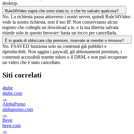
desktop.
Rule34Video saprà che sono stato io, o che ho salvato qualcosa?
No. La richiesta passa attraverso i nostri server, quindi Rule34Video
vede la nostra richiesta, non il tuo IP. Non conserviamo alcun
registro che colleghi un download a te, e la tua libreria salvata
risiede solo in questo browser: basta un tocco per cancellarla.
È in grado di sbloccare clip premium, riservate ai membri o rimosse?
No. FSAVED funziona solo su contenuti già pubblici e
riproducibili. Non aggira i paywall, gli abbonamenti premium, i
contenuti accessibili tramite token o il DRM, e non può recuperare
un video che è stato cancellato.
Siti correlati
4tube
4tube.com
→
AlphaPorno
alphaporno.com
→
Beeg
beeg.com
→