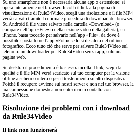
Su uno smartphone non è necessaria alcuna app o estensione: si
opera interamente nel browser. Incolla il link alla pagina di
visualizzazione di Rule34Video, scegli una risoluzione e il file MP4
verrà salvato tramite la normale procedura di download del browser.
Su Android il file viene salvato nella cartella «Download» (e
compare nell’app «File» o nella sezione video della galleria); su
iPhone, basta toccarlo per salvarlo nell’app «File», da dove è
possibile spostarlo nell’app «Foto» se lo si desidera nel rullino
fotografico. Ecco tutto ciò che serve per salvare Rule34Video sul
telefono: un downloader per Rule34Video senza app, solo una
pagina web.
Su desktop il procedimento è lo stesso: incolla il link, scegli la
qualità e il file MP4 verrà scaricato sul tuo computer per la visione
offline a schermo intero o per il trasferimento su altri dispositivi.
Poiché il recupero avviene sui nostri server e non nel tuo browser, la
tua connessione domestica non entra mai in contatto con
Rule34Video.
Risoluzione dei problemi con i download
da Rule34Video
Il link non funzionerà