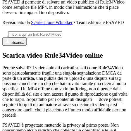
FSAVED ti permette di salvare un video pubblico di Rule34Video
come semplice file MP4, in modo che l’animazione che ti piace
davvero rimanga sul tuo dispositivo.
Revisionato da
Scarlett June Whitaker
· Team editoriale FSAVED
Scarica
Scarica video Rule34Video online
Perché salvarli? I video animati caricati su siti come Rule34Video
sono particolarmente fragili: una singola segnalazione DMCA da
parte di un artista, una pulizia dei re-upload o una disputa sui tag
possono cancellare un clip che hai trovato tramite una ricerca molto
specifica. Un MP4 offline non va in buffering, non dipende dalla
disponibilità del sito e non azzera il punto di riproduzione ogni volta
che lo riapri. Soprattutto per i contenuti disegnati — dove potresti
seguire i loop di un animatore attraverso decine di video sparsi —
conservare quelli che ti piacciono è l’unico modo affidabile per non
perderli.
FSAVED è progettato mettendo la privacy al primo posto. Non
conserviamo alcun registro che colleghi un download a te, e il