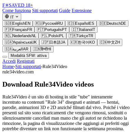
F
✳
SAVED
18+
Come funziona
Siti supportati
Guide
Estensione
IT
🇬🇧
English
EN
🇷🇺
Русский
RU
🇪🇸
Español
ES
🇩🇪
Deutsch
DE
🇫🇷
Français
FR
🇵🇹
Português
PT
🇮🇹
Italiano
IT
🇳🇱
Nederlands
NL
🇵🇱
Polski
PL
🇹🇷
Türkçe
TR
🇺🇦
Українська
UK
🇯🇵
日本語
JA
🇰🇷
한국어
KO
🇨🇳
中文
ZH
🇸🇦
العربية
AR
🇮🇳
हिन्दी
HI
Modalità SFW: attiva
Accedi
Registrati
Home
›
Siti supportati
›
Rule34Video
rule34video.com
Download Rule34Video videos
Rule34Video è un sito di hosting in stile "tube" interamente
incentrato su contenuti "Rule 34" disegnati e animati — hentai,
parodie, animazioni 3D e 2D anziché filmati dal vivo. Poiché i video
presenti sul sito sono ricaricamenti che vengono rimossi, sostituiti o
silenziosamente cancellati man mano che gli autori ne richiedono la
rimozione, la pagina di visualizzazione che aggiungi ai preferiti oggi
potrebbe diventare un link non funzionante la settimana prossima.