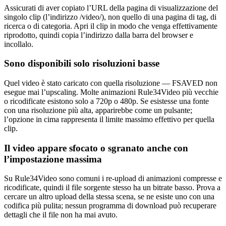
Assicurati di aver copiato l’URL della pagina di visualizzazione del
singolo clip (l’indirizzo /video/), non quello di una pagina di tag, di
ricerca o di categoria. Apri il clip in modo che venga effettivamente
riprodotto, quindi copia l’indirizzo dalla barra del browser e
incollalo.
Sono disponibili solo risoluzioni basse
Quel video è stato caricato con quella risoluzione — FSAVED non
esegue mai l’upscaling. Molte animazioni Rule34Video più vecchie
o ricodificate esistono solo a 720p o 480p. Se esistesse una fonte
con una risoluzione più alta, apparirebbe come un pulsante;
l’opzione in cima rappresenta il limite massimo effettivo per quella
clip.
Il video appare sfocato o sgranato anche con
l’impostazione massima
Su Rule34Video sono comuni i re-upload di animazioni compresse e
ricodificate, quindi il file sorgente stesso ha un bitrate basso. Prova a
cercare un altro upload della stessa scena, se ne esiste uno con una
codifica più pulita; nessun programma di download può recuperare
dettagli che il file non ha mai avuto.