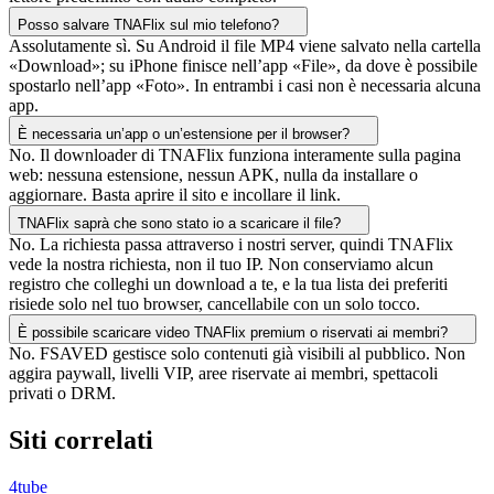
Posso salvare TNAFlix sul mio telefono?
Assolutamente sì. Su Android il file MP4 viene salvato nella cartella
«Download»; su iPhone finisce nell’app «File», da dove è possibile
spostarlo nell’app «Foto». In entrambi i casi non è necessaria alcuna
app.
È necessaria un’app o un’estensione per il browser?
No. Il downloader di TNAFlix funziona interamente sulla pagina
web: nessuna estensione, nessun APK, nulla da installare o
aggiornare. Basta aprire il sito e incollare il link.
TNAFlix saprà che sono stato io a scaricare il file?
No. La richiesta passa attraverso i nostri server, quindi TNAFlix
vede la nostra richiesta, non il tuo IP. Non conserviamo alcun
registro che colleghi un download a te, e la tua lista dei preferiti
risiede solo nel tuo browser, cancellabile con un solo tocco.
È possibile scaricare video TNAFlix premium o riservati ai membri?
No. FSAVED gestisce solo contenuti già visibili al pubblico. Non
aggira paywall, livelli VIP, aree riservate ai membri, spettacoli
privati o DRM.
Siti correlati
4tube