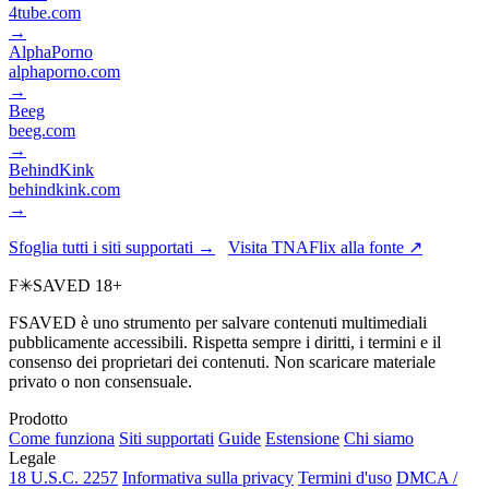
4tube.com
→
AlphaPorno
alphaporno.com
→
Beeg
beeg.com
→
BehindKink
behindkink.com
→
Sfoglia tutti i siti supportati →
Visita TNAFlix alla fonte ↗
F
✳
SAVED
18+
FSAVED è uno strumento per salvare contenuti multimediali
pubblicamente accessibili. Rispetta sempre i diritti, i termini e il
consenso dei proprietari dei contenuti. Non scaricare materiale
privato o non consensuale.
Prodotto
Come funziona
Siti supportati
Guide
Estensione
Chi siamo
Legale
18 U.S.C. 2257
Informativa sulla privacy
Termini d'uso
DMCA /