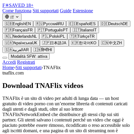
F
✳
SAVED
18+
Come funziona
Siti supportati
Guide
Estensione
IT
🇬🇧
English
EN
🇷🇺
Русский
RU
🇪🇸
Español
ES
🇩🇪
Deutsch
DE
🇫🇷
Français
FR
🇵🇹
Português
PT
🇮🇹
Italiano
IT
🇳🇱
Nederlands
NL
🇵🇱
Polski
PL
🇹🇷
Türkçe
TR
🇺🇦
Українська
UK
🇯🇵
日本語
JA
🇰🇷
한국어
KO
🇨🇳
中文
ZH
🇸🇦
العربية
AR
🇮🇳
हिन्दी
HI
Modalità SFW: attiva
Accedi
Registrati
Home
›
Siti supportati
›
TNAFlix
tnaflix.com
Download TNAFlix videos
TNAFlix è un sito di video per adulti di lunga data — un host
gratuito di video porno con un’enorme libreria di contenuti caricati
dagli utenti e dagli studi, oltre al suo lettore
TNAFlixNetworkEmbed che distribuisce gli stessi clip sui siti
partner. Gli utenti salvano i contenuti perché un video che oggi è
piaciuto potrebbe essere rimosso, ricodificato o reso accessibile solo
agli iscritti domani, e una pagina di un sito di streaming non è