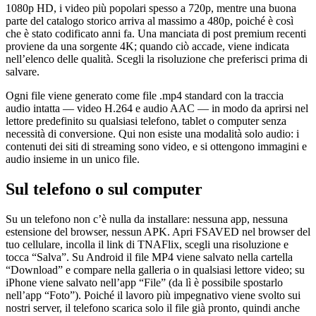
1080p HD, i video più popolari spesso a 720p, mentre una buona
parte del catalogo storico arriva al massimo a 480p, poiché è così
che è stato codificato anni fa. Una manciata di post premium recenti
proviene da una sorgente 4K; quando ciò accade, viene indicata
nell’elenco delle qualità. Scegli la risoluzione che preferisci prima di
salvare.
Ogni file viene generato come file .mp4 standard con la traccia
audio intatta — video H.264 e audio AAC — in modo da aprirsi nel
lettore predefinito su qualsiasi telefono, tablet o computer senza
necessità di conversione. Qui non esiste una modalità solo audio: i
contenuti dei siti di streaming sono video, e si ottengono immagini e
audio insieme in un unico file.
Sul telefono o sul computer
Su un telefono non c’è nulla da installare: nessuna app, nessuna
estensione del browser, nessun APK. Apri FSAVED nel browser del
tuo cellulare, incolla il link di TNAFlix, scegli una risoluzione e
tocca “Salva”. Su Android il file MP4 viene salvato nella cartella
“Download” e compare nella galleria o in qualsiasi lettore video; su
iPhone viene salvato nell’app “File” (da lì è possibile spostarlo
nell’app “Foto”). Poiché il lavoro più impegnativo viene svolto sui
nostri server, il telefono scarica solo il file già pronto, quindi anche