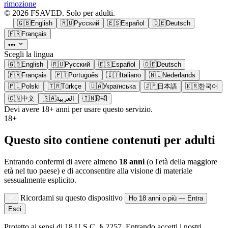
rimozione
© 2026 FSAVED. Solo per adulti.
🇬🇧
English
🇷🇺
Русский
🇪🇸
Español
🇩🇪
Deutsch
🇫🇷
Français
•••
Scegli la lingua
🇬🇧
English
🇷🇺
Русский
🇪🇸
Español
🇩🇪
Deutsch
🇫🇷
Français
🇵🇹
Português
🇮🇹
Italiano
🇳🇱
Nederlands
🇵🇱
Polski
🇹🇷
Türkçe
🇺🇦
Українська
🇯🇵
日本語
🇰🇷
한국어
🇨🇳
中文
🇸🇦
العربية
🇮🇳
हिन्दी
Devi avere 18+ anni per usare questo servizio.
18+
Questo sito contiene contenuti per adulti
Entrando confermi di avere almeno
18 anni
(o l'età della maggiore
età nel tuo paese) e di acconsentire alla visione di materiale
sessualmente esplicito.
Ricordami su questo dispositivo
Ho 18 anni o più — Entra
Esci
Protetto ai sensi di 18 U.S.C. § 2257. Entrando accetti i nostri