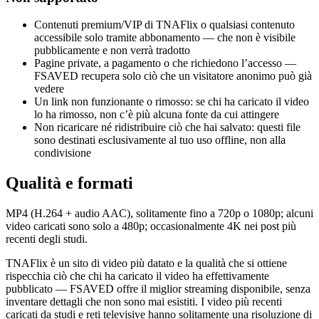
Contenuti premium/VIP di TNAFlix o qualsiasi contenuto
accessibile solo tramite abbonamento — che non è visibile
pubblicamente e non verrà tradotto
Pagine private, a pagamento o che richiedono l’accesso —
FSAVED recupera solo ciò che un visitatore anonimo può già
vedere
Un link non funzionante o rimosso: se chi ha caricato il video
lo ha rimosso, non c’è più alcuna fonte da cui attingere
Non ricaricare né ridistribuire ciò che hai salvato: questi file
sono destinati esclusivamente al tuo uso offline, non alla
condivisione
Qualità e formati
MP4 (H.264 + audio AAC), solitamente fino a 720p o 1080p; alcuni
video caricati sono solo a 480p; occasionalmente 4K nei post più
recenti degli studi.
TNAFlix è un sito di video più datato e la qualità che si ottiene
rispecchia ciò che chi ha caricato il video ha effettivamente
pubblicato — FSAVED offre il miglior streaming disponibile, senza
inventare dettagli che non sono mai esistiti. I video più recenti
caricati da studi e reti televisive hanno solitamente una risoluzione di