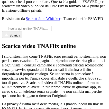
qualcosa che si può controllare. Questa è la guida di FSAVED per
scaricare un video pubblico da TNAFlix in formato MP4 pulito per
la visione offline e privata.
Revisionato da
Scarlett June Whitaker
· Team editoriale FSAVED
Scarica
Scarica video TNAFlix online
I siti di streaming come TNAFlix sono pensati per lo streaming, non
per la conservazione. La pagina di riproduzione ricarica gli annunci
a ogni visita, i consigli cambiano e i contenuti caricati scompaiono
senza preavviso quando chi li ha caricati li elimina o il sito
riorganizza il proprio catalogo. Se una scena in particolare è
importante per te, l’unica copia affidabile è quella che si trova sul
tuo dispositivo. Scaricare il video di TNAFlix online in formato
MP4 ti permette di avere un file riproducibile su qualsiasi app, in
aereo o su un telefono senza segnale — e non cambia mai perché
qualcuno ha ritaggato o rimosso l’originale.
La privacy è l’altra metà della medaglia. Quando incolli un link su
FSAVED, la richiesta passa attraverso i nostri server, quindi