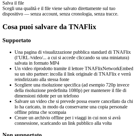
Salva il file
Scegli una qualità e il file viene salvato direttamente sul tuo
dispositivo — senza account, senza cronologia, senza tracce.
Cosa puoi salvare da TNAFlix
Supportato
Una pagina di visualizzazione pubblica standard di TNAFlix
(l’URL /video/... a cui si accede cliccando su una miniatura)
salvata in formato MP4
Un video riprodotto tramite il lettore TNAFlixNetworkEmbed
su un sito partner: incolla il link originale di TNAFlix e verrà
reindirizzato alla stessa fonte
Scegliere una risoluzione specifica (ad esempio 720p invece
della risoluzione predefinita 1080p) per mantenere il file di
dimensioni ridotte per un telefono
Salvare un video che si prevede possa essere cancellato da chi
lo ha caricato, in modo da conservarne una copia personale
offline prima che scompaia
Creare un archivio offline per i viaggi in cui non si avrà
connessione, scaricando un link pubblico alla volta
Non supportato