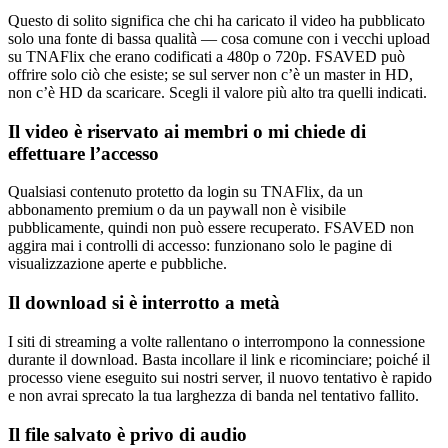
Questo di solito significa che chi ha caricato il video ha pubblicato
solo una fonte di bassa qualità — cosa comune con i vecchi upload
su TNAFlix che erano codificati a 480p o 720p. FSAVED può
offrire solo ciò che esiste; se sul server non c’è un master in HD,
non c’è HD da scaricare. Scegli il valore più alto tra quelli indicati.
Il video è riservato ai membri o mi chiede di
effettuare l’accesso
Qualsiasi contenuto protetto da login su TNAFlix, da un
abbonamento premium o da un paywall non è visibile
pubblicamente, quindi non può essere recuperato. FSAVED non
aggira mai i controlli di accesso: funzionano solo le pagine di
visualizzazione aperte e pubbliche.
Il download si è interrotto a metà
I siti di streaming a volte rallentano o interrompono la connessione
durante il download. Basta incollare il link e ricominciare; poiché il
processo viene eseguito sui nostri server, il nuovo tentativo è rapido
e non avrai sprecato la tua larghezza di banda nel tentativo fallito.
Il file salvato è privo di audio