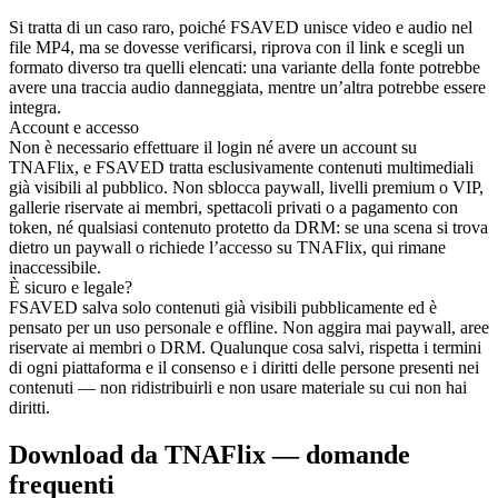
Si tratta di un caso raro, poiché FSAVED unisce video e audio nel
file MP4, ma se dovesse verificarsi, riprova con il link e scegli un
formato diverso tra quelli elencati: una variante della fonte potrebbe
avere una traccia audio danneggiata, mentre un’altra potrebbe essere
integra.
Account e accesso
Non è necessario effettuare il login né avere un account su
TNAFlix, e FSAVED tratta esclusivamente contenuti multimediali
già visibili al pubblico. Non sblocca paywall, livelli premium o VIP,
gallerie riservate ai membri, spettacoli privati o a pagamento con
token, né qualsiasi contenuto protetto da DRM: se una scena si trova
dietro un paywall o richiede l’accesso su TNAFlix, qui rimane
inaccessibile.
È sicuro e legale?
FSAVED salva solo contenuti già visibili pubblicamente ed è
pensato per un uso personale e offline. Non aggira mai paywall, aree
riservate ai membri o DRM. Qualunque cosa salvi, rispetta i termini
di ogni piattaforma e il consenso e i diritti delle persone presenti nei
contenuti — non ridistribuirli e non usare materiale su cui non hai
diritti.
Download da TNAFlix — domande
frequenti