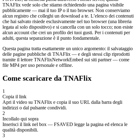
TNAFlix vede solo che stiamo richiedendo una pagina visibile
pubblicamente — mai il tuo IP o il tuo browser. Non conserviamo
alcun registro che colleghi un download a te. L’elenco dei contenuti
che hai salvato risiede esclusivamente nel tuo browser (una libreria
legata al solo dispositivo) e si cancella con un solo tocco; non esiste
alcun account che crei un profilo dei tuoi gusti. Per i contenuti per
adulti, questa separazione è il punto fondamentale.
Questa pagina tratta esattamente un unico argomento: il salvataggio
delle pagine pubbliche di TNAFlix — e degli stessi clip riprodotti
tramite il lettore TNAFlixNetworkEmbed sui siti partner — come
file MP4 per uso personale e offline.
Come scaricare da TNAFlix
1
Copia il link
Apri il video su TNAFlix e copia il suo URL dalla barra degli
indirizzi o dal pulsante condividi.
2
Incollalo qui sopra
Inserisci il link nel box — FSAVED legge la pagina ed elenca le
qualità disponibili.
3