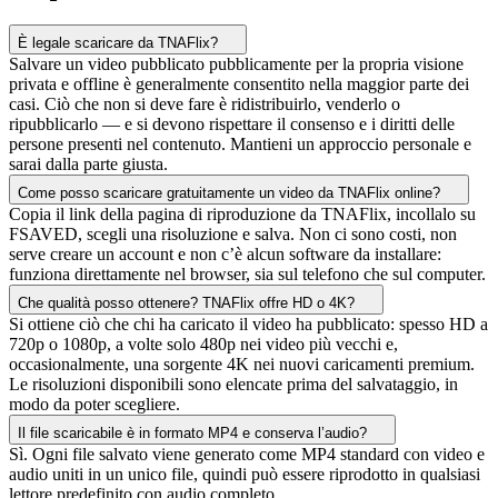
È legale scaricare da TNAFlix?
Salvare un video pubblicato pubblicamente per la propria visione
privata e offline è generalmente consentito nella maggior parte dei
casi. Ciò che non si deve fare è ridistribuirlo, venderlo o
ripubblicarlo — e si devono rispettare il consenso e i diritti delle
persone presenti nel contenuto. Mantieni un approccio personale e
sarai dalla parte giusta.
Come posso scaricare gratuitamente un video da TNAFlix online?
Copia il link della pagina di riproduzione da TNAFlix, incollalo su
FSAVED, scegli una risoluzione e salva. Non ci sono costi, non
serve creare un account e non c’è alcun software da installare:
funziona direttamente nel browser, sia sul telefono che sul computer.
Che qualità posso ottenere? TNAFlix offre HD o 4K?
Si ottiene ciò che chi ha caricato il video ha pubblicato: spesso HD a
720p o 1080p, a volte solo 480p nei video più vecchi e,
occasionalmente, una sorgente 4K nei nuovi caricamenti premium.
Le risoluzioni disponibili sono elencate prima del salvataggio, in
modo da poter scegliere.
Il file scaricabile è in formato MP4 e conserva l’audio?
Sì. Ogni file salvato viene generato come MP4 standard con video e
audio uniti in un unico file, quindi può essere riprodotto in qualsiasi
lettore predefinito con audio completo.