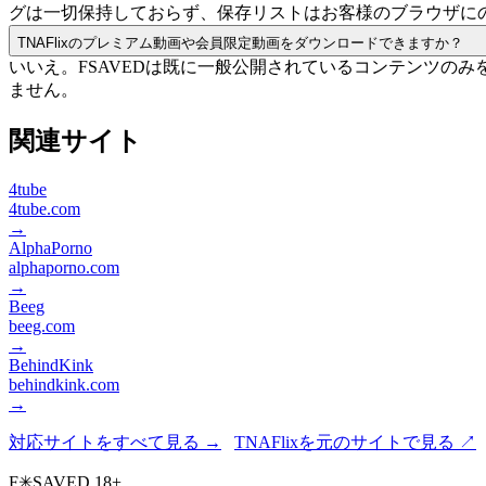
グは一切保持しておらず、保存リストはお客様のブラウザに
TNAFlixのプレミアム動画や会員限定動画をダウンロードできますか？
いいえ。FSAVEDは既に一般公開されているコンテンツの
ません。
関連サイト
4tube
4tube.com
→
AlphaPorno
alphaporno.com
→
Beeg
beeg.com
→
BehindKink
behindkink.com
→
対応サイトをすべて見る →
TNAFlixを元のサイトで見る ↗
F
✳
SAVED
18+