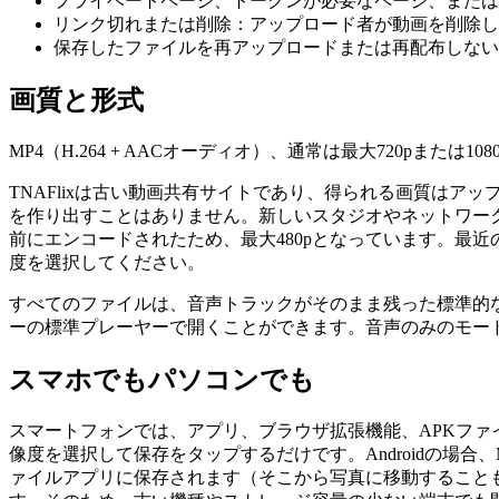
プライベートページ、トークンが必要なページ、またはサ
リンク切れまたは削除：アップロード者が動画を削除し
保存したファイルを再アップロードまたは再配布しない
画質と形式
MP4（H.264 + AACオーディオ）、通常は最大720pまた
TNAFlixは古い動画共有サイトであり、得られる画質はア
を作り出すことはありません。新しいスタジオやネットワークの
前にエンコードされたため、最大480pとなっています。最
度を選択してください。
すべてのファイルは、音声トラックがそのまま残った標準的な.
ーの標準プレーヤーで開くことができます。音声のみのモー
スマホでもパソコンでも
スマートフォンでは、アプリ、ブラウザ拡張機能、APKファイ
像度を選択して保存をタップするだけです。Androidの場合
ァイルアプリに保存されます（そこから写真に移動すること