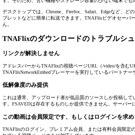
す。そのため、古い機種やストレージ容量の少ない端末でも
デスクトップでは、Chrome、Firefox、Safari、E
ブレットなどに簡単に転送できます。TNAFlixビデオセ
ん。
TNAFlixのダウンロードのトラブルシ
リンクが解決しません
アドレスバーからTNAFlixの視聴ページURL（/video
TNAFlixNetworkEmbedプレーヤーを実行しているパート
低解像度のみ提供
これは通常、アップロード者が低品質のソースしか投稿していな
す。FSAVEDは存在するものしか提供できません。サーバ
この動画は会員限定です、もしくはログインを求め
TNAFlixのログイン、プレミアム会員、または有料会員限