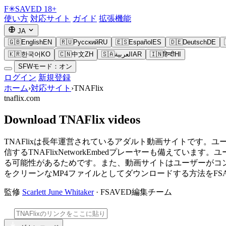
F
✳
SAVED
18+
使い方
対応サイト
ガイド
拡張機能
JA
🇬🇧
English
EN
🇷🇺
Русский
RU
🇪🇸
Español
ES
🇩🇪
Deutsch
DE
🇰🇷
한국어
KO
🇨🇳
中文
ZH
🇸🇦
العربية
AR
🇮🇳
हिन्दी
HI
SFWモード：オン
ログイン
新規登録
ホーム
›
対応サイト
›
TNAFlix
tnaflix.com
Download TNAFlix videos
TNAFlixは長年運営されているアダルト動画サイトです
信するTNAFlixNetworkEmbedプレーヤーも備え
る可能性があるためです。また、動画サイトはユーザーがコン
をクリーンなMP4ファイルとしてダウンロードする方法をFS
監修
Scarlett June Whitaker
· FSAVED編集チーム