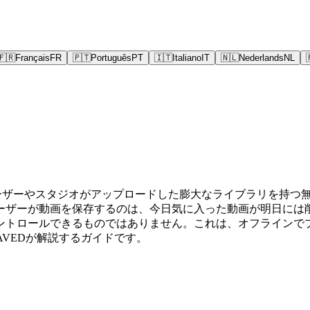
🇫🇷
Français
FR
🇵🇹
Português
PT
🇮🇹
Italiano
IT
🇳🇱
Nederlands
NL
。ユーザーやスタジオがアップロードした膨大なライブラリを持
ています。ユーザーが動画を保存するのは、今日気に入った動画が明
トロールできるものではありません。これは、オフラインでプラ
AVEDが解説するガイドです。