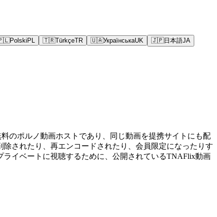
🇵🇱
Polski
PL
🇹🇷
Türkçe
TR
🇺🇦
Українська
UK
🇯🇵
日本語
JA
つ無料のポルノ動画ホストであり、同じ動画を提携サイトにも配
日には削除されたり、再エンコードされたり、会員限定になったりす
イベートに視聴するために、公開されているTNAFlix動画