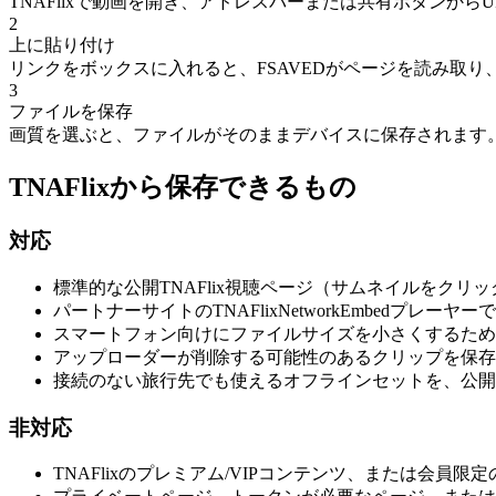
TNAFlixで動画を開き、アドレスバーまたは共有ボタンから
2
上に貼り付け
リンクをボックスに入れると、FSAVEDがページを読み取
3
ファイルを保存
画質を選ぶと、ファイルがそのままデバイスに保存されます
TNAFlixから保存できるもの
対応
標準的な公開TNAFlix視聴ページ（サムネイルをクリックして
パートナーサイトのTNAFlixNetworkEmbedプ
スマートフォン向けにファイルサイズを小さくするために
アップローダーが削除する可能性のあるクリップを保存
接続のない旅行先でも使えるオフラインセットを、公開
非対応
TNAFlixのプレミアム/VIPコンテンツ、または会