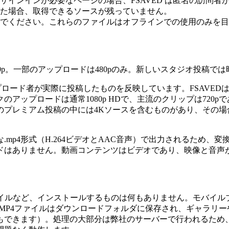
インインが必要なページの場合、FSAVED は匿名の訪問者
た場合、取得できるソースが残っていません。
でください。これらのファイルはオフラインでの使用のみを目
は1080p。一部のアップロードは480pのみ。新しいスタジオ投稿では
ップロード者が実際に投稿したものを反映しています。FSAVE
アップロードは通常1080p HDで、主流のクリップは720
近のプレミアム投稿の中には4Kソースを含むものがあり、その
mp4形式（H.264ビデオとAAC音声）で出力されるため、
ドはありません。動画コンテンツはビデオであり、映像と音声
ルなど、インストールするものは何もありません。モバイルブラウ
、MP4ファイルはダウンロードフォルダに保存され、ギャラリー
もできます）。処理の大部分は弊社のサーバーで行われるため