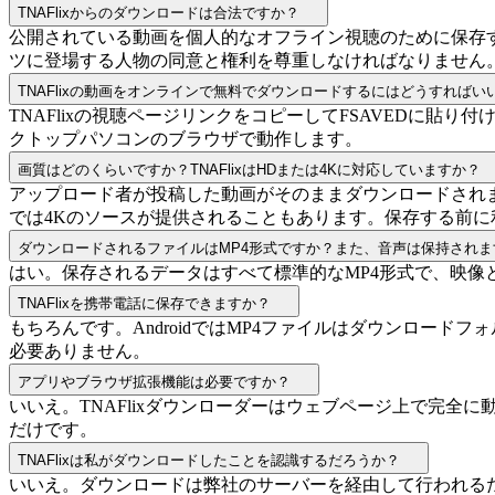
TNAFlixからのダウンロードは合法ですか？
公開されている動画を個人的なオフライン視聴のために保存
ツに登場する人物の同意と権利を尊重しなければなりません
TNAFlixの動画をオンラインで無料でダウンロードするにはどうすればい
TNAFlixの視聴ページリンクをコピーしてFSAVEDに
クトップパソコンのブラウザで動作します。
画質はどのくらいですか？TNAFlixはHDまたは4Kに対応していますか？
アップロード者が投稿した動画がそのままダウンロードされます
では4Kのソースが提供されることもあります。保存する前
ダウンロードされるファイルはMP4形式ですか？また、音声は保持されま
はい。保存されるデータはすべて標準的なMP4形式で、映像
TNAFlixを携帯電話に保存できますか？
もちろんです。AndroidではMP4ファイルはダウンロード
必要ありません。
アプリやブラウザ拡張機能は必要ですか？
いいえ。TNAFlixダウンローダーはウェブページ上で完
だけです。
TNAFlixは私がダウンロードしたことを認識するだろうか？
いいえ。ダウンロードは弊社のサーバーを経由して行われるた