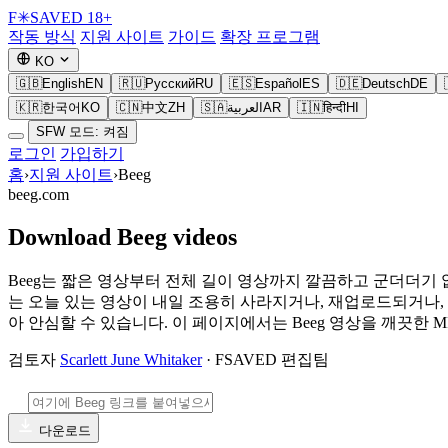
F
✳
SAVED
18+
작동 방식
지원 사이트
가이드
확장 프로그램
KO
🇬🇧
English
EN
🇷🇺
Русский
RU
🇪🇸
Español
ES
🇩🇪
Deutsch
DE
🇰🇷
한국어
KO
🇨🇳
中文
ZH
🇸🇦
العربية
AR
🇮🇳
हिन्दी
HI
SFW 모드: 켜짐
로그인
가입하기
홈
›
지원 사이트
›
Beeg
beeg.com
Download Beeg videos
Beeg는 짧은 영상부터 전체 길이 영상까지 깔끔하고 군더더기
는 오늘 있는 영상이 내일 조용히 사라지거나, 재업로드되거나,
아 안심할 수 있습니다. 이 페이지에서는 Beeg 영상을 깨끗한
검토자
Scarlett June Whitaker
· FSAVED 편집팀
다운로드