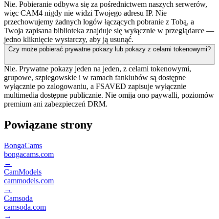
Nie. Pobieranie odbywa się za pośrednictwem naszych serwerów,
więc CAM4 nigdy nie widzi Twojego adresu IP. Nie
przechowujemy żadnych logów łączących pobranie z Tobą, a
Twoja zapisana biblioteka znajduje się wyłącznie w przeglądarce —
jedno kliknięcie wystarczy, aby ją usunąć.
Czy może pobierać prywatne pokazy lub pokazy z celami tokenowymi?
Nie. Prywatne pokazy jeden na jeden, z celami tokenowymi,
grupowe, szpiegowskie i w ramach fanklubów są dostępne
wyłącznie po zalogowaniu, a FSAVED zapisuje wyłącznie
multimedia dostępne publicznie. Nie omija ono paywalli, poziomów
premium ani zabezpieczeń DRM.
Powiązane strony
BongaCams
bongacams.com
→
CamModels
cammodels.com
→
Camsoda
camsoda.com
→