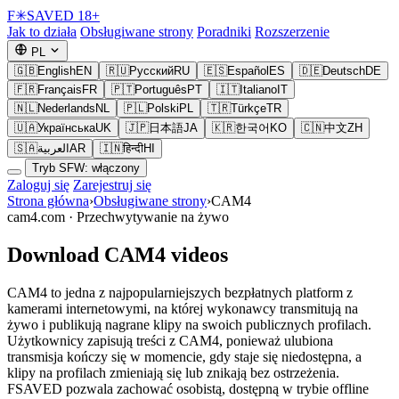
F
✳
SAVED
18+
Jak to działa
Obsługiwane strony
Poradniki
Rozszerzenie
PL
🇬🇧
English
EN
🇷🇺
Русский
RU
🇪🇸
Español
ES
🇩🇪
Deutsch
DE
🇫🇷
Français
FR
🇵🇹
Português
PT
🇮🇹
Italiano
IT
🇳🇱
Nederlands
NL
🇵🇱
Polski
PL
🇹🇷
Türkçe
TR
🇺🇦
Українська
UK
🇯🇵
日本語
JA
🇰🇷
한국어
KO
🇨🇳
中文
ZH
🇸🇦
العربية
AR
🇮🇳
हिन्दी
HI
Tryb SFW: włączony
Zaloguj się
Zarejestruj się
Strona główna
›
Obsługiwane strony
›
CAM4
cam4.com ·
Przechwytywanie na żywo
Download CAM4 videos
CAM4 to jedna z najpopularniejszych bezpłatnych platform z
kamerami internetowymi, na której wykonawcy transmitują na
żywo i publikują nagrane klipy na swoich publicznych profilach.
Użytkownicy zapisują treści z CAM4, ponieważ ulubiona
transmisja kończy się w momencie, gdy staje się niedostępna, a
klipy na profilach zmieniają się lub znikają bez ostrzeżenia.
FSAVED pozwala zachować osobistą, dostępną w trybie offline