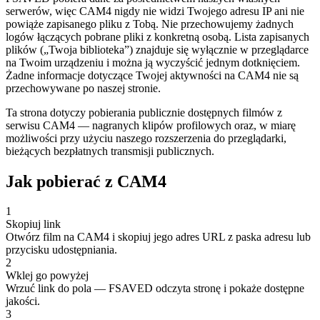
serwerów, więc CAM4 nigdy nie widzi Twojego adresu IP ani nie
powiąże zapisanego pliku z Tobą. Nie przechowujemy żadnych
logów łączących pobrane pliki z konkretną osobą. Lista zapisanych
plików („Twoja biblioteka”) znajduje się wyłącznie w przeglądarce
na Twoim urządzeniu i można ją wyczyścić jednym dotknięciem.
Żadne informacje dotyczące Twojej aktywności na CAM4 nie są
przechowywane po naszej stronie.
Ta strona dotyczy pobierania publicznie dostępnych filmów z
serwisu CAM4 — nagranych klipów profilowych oraz, w miarę
możliwości przy użyciu naszego rozszerzenia do przeglądarki,
bieżących bezpłatnych transmisji publicznych.
Jak pobierać z CAM4
1
Skopiuj link
Otwórz film na CAM4 i skopiuj jego adres URL z paska adresu lub
przycisku udostępniania.
2
Wklej go powyżej
Wrzuć link do pola — FSAVED odczyta stronę i pokaże dostępne
jakości.
3