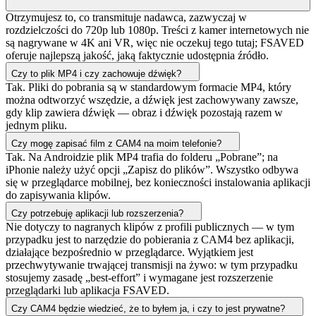
Otrzymujesz to, co transmituje nadawca, zazwyczaj w
rozdzielczości do 720p lub 1080p. Treści z kamer internetowych nie
są nagrywane w 4K ani VR, więc nie oczekuj tego tutaj; FSAVED
oferuje najlepszą jakość, jaką faktycznie udostępnia źródło.
Czy to plik MP4 i czy zachowuje dźwięk?
Tak. Pliki do pobrania są w standardowym formacie MP4, który
można odtworzyć wszędzie, a dźwięk jest zachowywany zawsze,
gdy klip zawiera dźwięk — obraz i dźwięk pozostają razem w
jednym pliku.
Czy mogę zapisać film z CAM4 na moim telefonie?
Tak. Na Androidzie plik MP4 trafia do folderu „Pobrane”; na
iPhonie należy użyć opcji „Zapisz do plików”. Wszystko odbywa
się w przeglądarce mobilnej, bez konieczności instalowania aplikacji
do zapisywania klipów.
Czy potrzebuję aplikacji lub rozszerzenia?
Nie dotyczy to nagranych klipów z profili publicznych — w tym
przypadku jest to narzędzie do pobierania z CAM4 bez aplikacji,
działające bezpośrednio w przeglądarce. Wyjątkiem jest
przechwytywanie trwającej transmisji na żywo: w tym przypadku
stosujemy zasadę „best-effort” i wymagane jest rozszerzenie
przeglądarki lub aplikacja FSAVED.
Czy CAM4 będzie wiedzieć, że to byłem ja, i czy to jest prywatne?