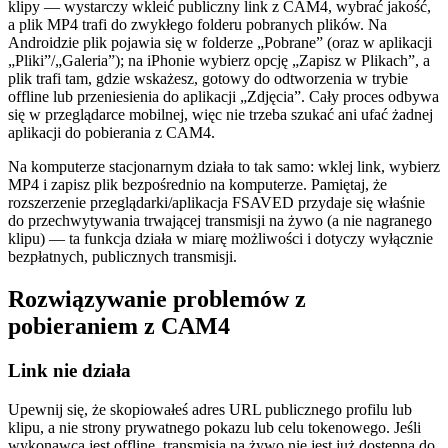
klipy — wystarczy wkleić publiczny link z CAM4, wybrać jakość,
a plik MP4 trafi do zwykłego folderu pobranych plików. Na
Androidzie plik pojawia się w folderze „Pobrane” (oraz w aplikacji
„Pliki”/„Galeria”); na iPhonie wybierz opcję „Zapisz w Plikach”, a
plik trafi tam, gdzie wskażesz, gotowy do odtworzenia w trybie
offline lub przeniesienia do aplikacji „Zdjęcia”. Cały proces odbywa
się w przeglądarce mobilnej, więc nie trzeba szukać ani ufać żadnej
aplikacji do pobierania z CAM4.
Na komputerze stacjonarnym działa to tak samo: wklej link, wybierz
MP4 i zapisz plik bezpośrednio na komputerze. Pamiętaj, że
rozszerzenie przeglądarki/aplikacja FSAVED przydaje się właśnie
do przechwytywania trwającej transmisji na żywo (a nie nagranego
klipu) — ta funkcja działa w miarę możliwości i dotyczy wyłącznie
bezpłatnych, publicznych transmisji.
Rozwiązywanie problemów z
pobieraniem z CAM4
Link nie działa
Upewnij się, że skopiowałeś adres URL publicznego profilu lub
klipu, a nie strony prywatnego pokazu lub celu tokenowego. Jeśli
wykonawca jest offline, transmisja na żywo nie jest już dostępna do