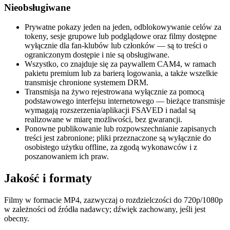
Nieobsługiwane
Prywatne pokazy jeden na jeden, odblokowywanie celów za
tokeny, sesje grupowe lub podglądowe oraz filmy dostępne
wyłącznie dla fan-klubów lub członków — są to treści o
ograniczonym dostępie i nie są obsługiwane.
Wszystko, co znajduje się za paywallem CAM4, w ramach
pakietu premium lub za barierą logowania, a także wszelkie
transmisje chronione systemem DRM.
Transmisja na żywo rejestrowana wyłącznie za pomocą
podstawowego interfejsu internetowego — bieżące transmisje
wymagają rozszerzenia/aplikacji FSAVED i nadal są
realizowane w miarę możliwości, bez gwarancji.
Ponowne publikowanie lub rozpowszechnianie zapisanych
treści jest zabronione; pliki przeznaczone są wyłącznie do
osobistego użytku offline, za zgodą wykonawców i z
poszanowaniem ich praw.
Jakość i formaty
Filmy w formacie MP4, zazwyczaj o rozdzielczości do 720p/1080p
w zależności od źródła nadawcy; dźwięk zachowany, jeśli jest
obecny.