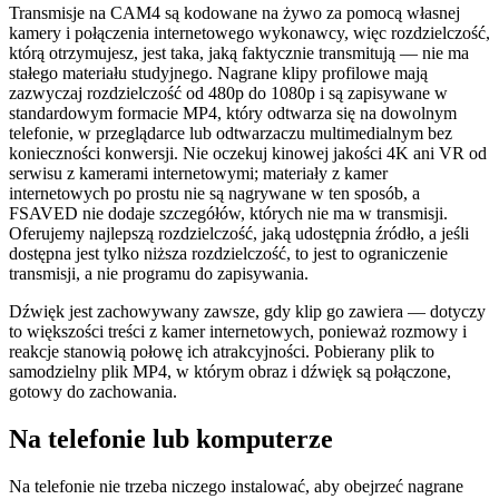
Transmisje na CAM4 są kodowane na żywo za pomocą własnej
kamery i połączenia internetowego wykonawcy, więc rozdzielczość,
którą otrzymujesz, jest taka, jaką faktycznie transmitują — nie ma
stałego materiału studyjnego. Nagrane klipy profilowe mają
zazwyczaj rozdzielczość od 480p do 1080p i są zapisywane w
standardowym formacie MP4, który odtwarza się na dowolnym
telefonie, w przeglądarce lub odtwarzaczu multimedialnym bez
konieczności konwersji. Nie oczekuj kinowej jakości 4K ani VR od
serwisu z kamerami internetowymi; materiały z kamer
internetowych po prostu nie są nagrywane w ten sposób, a
FSAVED nie dodaje szczegółów, których nie ma w transmisji.
Oferujemy najlepszą rozdzielczość, jaką udostępnia źródło, a jeśli
dostępna jest tylko niższa rozdzielczość, to jest to ograniczenie
transmisji, a nie programu do zapisywania.
Dźwięk jest zachowywany zawsze, gdy klip go zawiera — dotyczy
to większości treści z kamer internetowych, ponieważ rozmowy i
reakcje stanowią połowę ich atrakcyjności. Pobierany plik to
samodzielny plik MP4, w którym obraz i dźwięk są połączone,
gotowy do zachowania.
Na telefonie lub komputerze
Na telefonie nie trzeba niczego instalować, aby obejrzeć nagrane