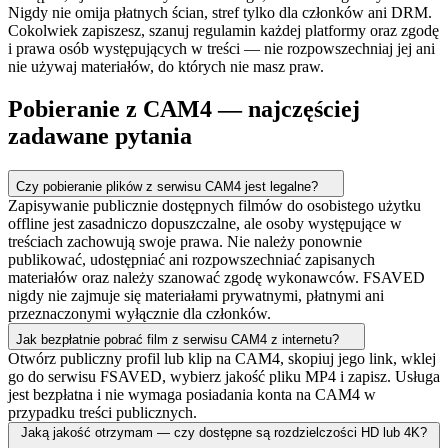
Nigdy nie omija płatnych ścian, stref tylko dla członków ani DRM.
Cokolwiek zapiszesz, szanuj regulamin każdej platformy oraz zgodę
i prawa osób występujących w treści — nie rozpowszechniaj jej ani
nie używaj materiałów, do których nie masz praw.
Pobieranie z CAM4 — najczęściej
zadawane pytania
Czy pobieranie plików z serwisu CAM4 jest legalne?
Zapisywanie publicznie dostępnych filmów do osobistego użytku
offline jest zasadniczo dopuszczalne, ale osoby występujące w
treściach zachowują swoje prawa. Nie należy ponownie
publikować, udostępniać ani rozpowszechniać zapisanych
materiałów oraz należy szanować zgodę wykonawców. FSAVED
nigdy nie zajmuje się materiałami prywatnymi, płatnymi ani
przeznaczonymi wyłącznie dla członków.
Jak bezpłatnie pobrać film z serwisu CAM4 z internetu?
Otwórz publiczny profil lub klip na CAM4, skopiuj jego link, wklej
go do serwisu FSAVED, wybierz jakość pliku MP4 i zapisz. Usługa
jest bezpłatna i nie wymaga posiadania konta na CAM4 w
przypadku treści publicznych.
Jaką jakość otrzymam — czy dostępne są rozdzielczości HD lub 4K?