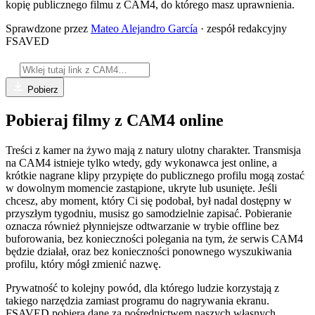
kopię publicznego filmu z CAM4, do którego masz uprawnienia.
Sprawdzone przez
Mateo Alejandro García
· zespół redakcyjny
FSAVED
Pobierz
Pobieraj filmy z CAM4 online
Treści z kamer na żywo mają z natury ulotny charakter. Transmisja
na CAM4 istnieje tylko wtedy, gdy wykonawca jest online, a
krótkie nagrane klipy przypięte do publicznego profilu mogą zostać
w dowolnym momencie zastąpione, ukryte lub usunięte. Jeśli
chcesz, aby moment, który Ci się podobał, był nadal dostępny w
przyszłym tygodniu, musisz go samodzielnie zapisać. Pobieranie
oznacza również płynniejsze odtwarzanie w trybie offline bez
buforowania, bez konieczności polegania na tym, że serwis CAM4
będzie działał, oraz bez konieczności ponownego wyszukiwania
profilu, który mógł zmienić nazwę.
Prywatność to kolejny powód, dla którego ludzie korzystają z
takiego narzędzia zamiast programu do nagrywania ekranu.
FSAVED pobiera dane za pośrednictwem naszych własnych