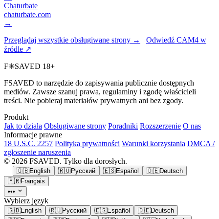
Chaturbate
chaturbate.com
→
Przeglądaj wszystkie obsługiwane strony →
Odwiedź CAM4 w
źródle ↗
F
✳
SAVED
18+
FSAVED to narzędzie do zapisywania publicznie dostępnych
mediów. Zawsze szanuj prawa, regulaminy i zgodę właścicieli
treści. Nie pobieraj materiałów prywatnych ani bez zgody.
Produkt
Jak to działa
Obsługiwane strony
Poradniki
Rozszerzenie
O nas
Informacje prawne
18 U.S.C. 2257
Polityka prywatności
Warunki korzystania
DMCA /
zgłoszenie naruszenia
© 2026 FSAVED. Tylko dla dorosłych.
🇬🇧
English
🇷🇺
Русский
🇪🇸
Español
🇩🇪
Deutsch
🇫🇷
Français
•••
Wybierz język
🇬🇧
English
🇷🇺
Русский
🇪🇸
Español
🇩🇪
Deutsch