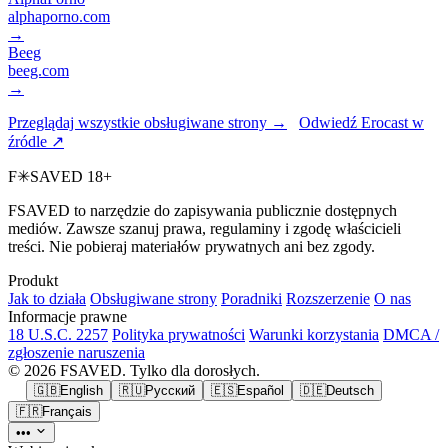
alphaporno.com
→
Beeg
beeg.com
→
Przeglądaj wszystkie obsługiwane strony →
Odwiedź Erocast w
źródle ↗
F
✳
SAVED
18+
FSAVED to narzędzie do zapisywania publicznie dostępnych
mediów. Zawsze szanuj prawa, regulaminy i zgodę właścicieli
treści. Nie pobieraj materiałów prywatnych ani bez zgody.
Produkt
Jak to działa
Obsługiwane strony
Poradniki
Rozszerzenie
O nas
Informacje prawne
18 U.S.C. 2257
Polityka prywatności
Warunki korzystania
DMCA /
zgłoszenie naruszenia
© 2026 FSAVED. Tylko dla dorosłych.
🇬🇧
English
🇷🇺
Русский
🇪🇸
Español
🇩🇪
Deutsch
🇫🇷
Français
•••