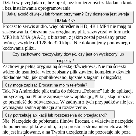
Działa w przeglądarce, bez opłat, bez konieczności zakładania konta
i bez instalowania oprogramowania.
Jaką jakość dźwięku lub format otrzymam? Czy dostępna jest wersja
HD lub 4K?
Erocast to serwis audio, więc określenia HD, 4K i MP4 nie mają tu
zastosowania. Otrzymujesz oryginalny plik, zazwyczaj w formacie
MP3 lub M4A (AAC), z bitratem, z jakim został przesłany przez
twórcę, zwykle od 128 do 320 kbps. Nie dokonujemy ponownego
kodowania pliku.
Czy zachowano rzeczywisty dźwięk, czy jest on wyciszony lub
niepełny?
Zachowuje pełną oryginalną ścieżkę dźwiękową. Nie ma ścieżki
wideo do usunięcia, więc zapisany plik zawiera kompletny dźwięk
dokładnie taki, jak opublikowano, łącznie z tagami i długością.
Czy mogę zapisać Erocast na moim telefonie?
Tak. Na Androidzie plik trafia do folderu „Pobrane” lub do aplikacji
muzycznej; na iPhonie zapisuje się w aplikacji „Pliki”, skąd można
go przenieść do odtwarzacza. W żadnym z tych przypadków nie jest
wymagana żadna aplikacja ani rozszerzenie.
Czy potrzebuję aplikacji lub rozszerzenia do przeglądarki?
Nie. Narzędzie do pobierania filmów Erocast, a właściwie narzędzie
do pobierania plików audio, to po prostu ta strona internetowa. Nic
nie jest instalowane, a na Twoim urządzeniu nie pozostaje nic poza