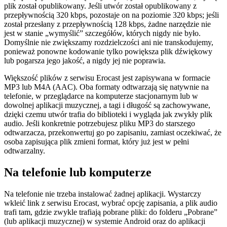
plik został opublikowany. Jeśli utwór został opublikowany z
przepływnością 320 kbps, pozostaje on na poziomie 320 kbps; jeśli
został przesłany z przepływnością 128 kbps, żadne narzędzie nie
jest w stanie „wymyślić” szczegółów, których nigdy nie było.
Domyślnie nie zwiększamy rozdzielczości ani nie transkodujemy,
ponieważ ponowne kodowanie tylko powiększa plik dźwiękowy
lub pogarsza jego jakość, a nigdy jej nie poprawia.
Większość plików z serwisu Erocast jest zapisywana w formacie
MP3 lub M4A (AAC). Oba formaty odtwarzają się natywnie na
telefonie, w przeglądarce na komputerze stacjonarnym lub w
dowolnej aplikacji muzycznej, a tagi i długość są zachowywane,
dzięki czemu utwór trafia do biblioteki i wygląda jak zwykły plik
audio. Jeśli konkretnie potrzebujesz pliku MP3 do starszego
odtwarzacza, przekonwertuj go po zapisaniu, zamiast oczekiwać, że
osoba zapisująca plik zmieni format, który już jest w pełni
odtwarzalny.
Na telefonie lub komputerze
Na telefonie nie trzeba instalować żadnej aplikacji. Wystarczy
wkleić link z serwisu Erocast, wybrać opcję zapisania, a plik audio
trafi tam, gdzie zwykle trafiają pobrane pliki: do folderu „Pobrane”
(lub aplikacji muzycznej) w systemie Android oraz do aplikacji