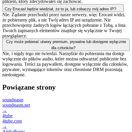
plikiem, który zdecydowałeś się zachować.
Czy Erocast będzie wiedział, że to ja, lub zobaczy mój adres IP?
Nie. Żądanie przechodzi przez nasze serwery, więc Erocast widzi,
że pobieramy plik, a nie Twój adres IP ani urządzenie. Nie
przechowujemy żadnych logów łączących pobranie z Tobą, a lista
Twoich zapisanych elementów znajduje się wyłącznie w Twojej
przeglądarce.
Czy może pobierać utwory premium, prywatne lub dostępne wyłącznie
dla członków?
Nie, i nigdy tego nie twierdzi. Narzędzie do pobierania ma dostęp
wyłącznie do plików audio, które można odtwarzać publicznie bez
logowania. Treści za paywallem, dostępne wyłącznie dla członków,
prywatne, wymagające tokenów oraz chronione DRM pozostają
niedostępne.
Powiązane strony
soundgasm
soundgasm.net
→
4tube
4tube.com
→
AlphaPorno