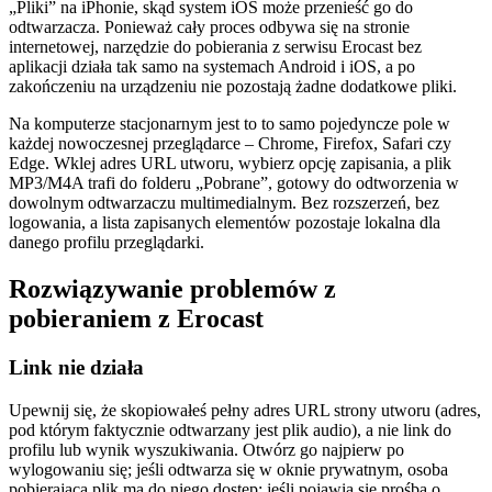
„Pliki” na iPhonie, skąd system iOS może przenieść go do
odtwarzacza. Ponieważ cały proces odbywa się na stronie
internetowej, narzędzie do pobierania z serwisu Erocast bez
aplikacji działa tak samo na systemach Android i iOS, a po
zakończeniu na urządzeniu nie pozostają żadne dodatkowe pliki.
Na komputerze stacjonarnym jest to to samo pojedyncze pole w
każdej nowoczesnej przeglądarce – Chrome, Firefox, Safari czy
Edge. Wklej adres URL utworu, wybierz opcję zapisania, a plik
MP3/M4A trafi do folderu „Pobrane”, gotowy do odtworzenia w
dowolnym odtwarzaczu multimedialnym. Bez rozszerzeń, bez
logowania, a lista zapisanych elementów pozostaje lokalna dla
danego profilu przeglądarki.
Rozwiązywanie problemów z
pobieraniem z Erocast
Link nie działa
Upewnij się, że skopiowałeś pełny adres URL strony utworu (adres,
pod którym faktycznie odtwarzany jest plik audio), a nie link do
profilu lub wynik wyszukiwania. Otwórz go najpierw po
wylogowaniu się; jeśli odtwarza się w oknie prywatnym, osoba
pobierająca plik ma do niego dostęp; jeśli pojawia się prośba o