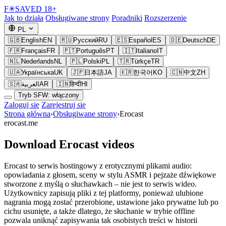
F
✳
SAVED
18+
Jak to działa
Obsługiwane strony
Poradniki
Rozszerzenie
PL
🇬🇧
English
EN
🇷🇺
Русский
RU
🇪🇸
Español
ES
🇩🇪
Deutsch
DE
🇫🇷
Français
FR
🇵🇹
Português
PT
🇮🇹
Italiano
IT
🇳🇱
Nederlands
NL
🇵🇱
Polski
PL
🇹🇷
Türkçe
TR
🇺🇦
Українська
UK
🇯🇵
日本語
JA
🇰🇷
한국어
KO
🇨🇳
中文
ZH
🇸🇦
العربية
AR
🇮🇳
हिन्दी
HI
Tryb SFW: włączony
Zaloguj się
Zarejestruj się
Strona główna
›
Obsługiwane strony
›
Erocast
erocast.me
Download Erocast videos
Erocast to serwis hostingowy z erotycznymi plikami audio:
opowiadania z głosem, sceny w stylu ASMR i pejzaże dźwiękowe
stworzone z myślą o słuchawkach – nie jest to serwis wideo.
Użytkownicy zapisują pliki z tej platformy, ponieważ ulubione
nagrania mogą zostać przerobione, ustawione jako prywatne lub po
cichu usunięte, a także dlatego, że słuchanie w trybie offline
pozwala uniknąć zapisywania tak osobistych treści w historii