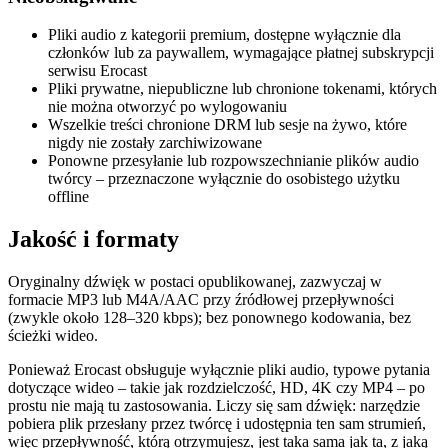
Pliki audio z kategorii premium, dostępne wyłącznie dla
członków lub za paywallem, wymagające płatnej subskrypcji
serwisu Erocast
Pliki prywatne, niepubliczne lub chronione tokenami, których
nie można otworzyć po wylogowaniu
Wszelkie treści chronione DRM lub sesje na żywo, które
nigdy nie zostały zarchiwizowane
Ponowne przesyłanie lub rozpowszechnianie plików audio
twórcy – przeznaczone wyłącznie do osobistego użytku
offline
Jakość i formaty
Oryginalny dźwięk w postaci opublikowanej, zazwyczaj w
formacie MP3 lub M4A/AAC przy źródłowej przepływności
(zwykle około 128–320 kbps); bez ponownego kodowania, bez
ścieżki wideo.
Ponieważ Erocast obsługuje wyłącznie pliki audio, typowe pytania
dotyczące wideo – takie jak rozdzielczość, HD, 4K czy MP4 – po
prostu nie mają tu zastosowania. Liczy się sam dźwięk: narzędzie
pobiera plik przesłany przez twórcę i udostępnia ten sam strumień,
więc przepływność, którą otrzymujesz, jest taka sama jak ta, z jaką