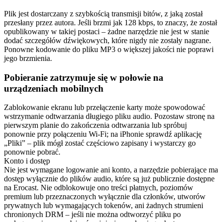
Plik jest dostarczany z szybkością transmisji bitów, z jaką został
przesłany przez autora. Jeśli brzmi jak 128 kbps, to znaczy, że został
opublikowany w takiej postaci – żadne narzędzie nie jest w stanie
dodać szczegółów dźwiękowych, które nigdy nie zostały nagrane.
Ponowne kodowanie do pliku MP3 o większej jakości nie poprawi
jego brzmienia.
Pobieranie zatrzymuje się w połowie na
urządzeniach mobilnych
Zablokowanie ekranu lub przełączenie karty może spowodować
wstrzymanie odtwarzania długiego pliku audio. Pozostaw stronę na
pierwszym planie do zakończenia odtwarzania lub spróbuj
ponownie przy połączeniu Wi-Fi; na iPhonie sprawdź aplikację
„Pliki” – plik mógł zostać częściowo zapisany i wystarczy go
ponownie pobrać.
Konto i dostęp
Nie jest wymagane logowanie ani konto, a narzędzie pobierające ma
dostęp wyłącznie do plików audio, które są już publicznie dostępne
na Erocast. Nie odblokowuje ono treści płatnych, poziomów
premium lub przeznaczonych wyłącznie dla członków, utworów
prywatnych lub wymagających tokenów, ani żadnych strumieni
chronionych DRM – jeśli nie można odtworzyć pliku po