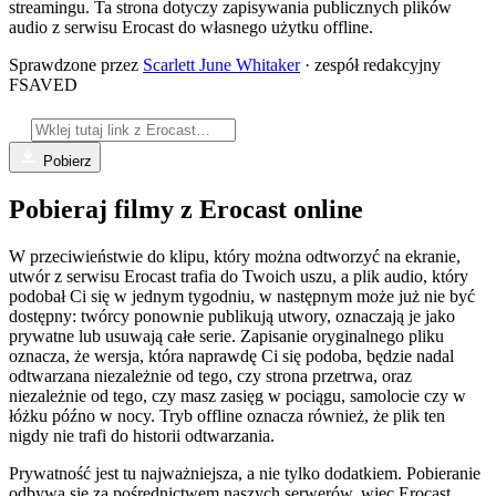
streamingu. Ta strona dotyczy zapisywania publicznych plików
audio z serwisu Erocast do własnego użytku offline.
Sprawdzone przez
Scarlett June Whitaker
· zespół redakcyjny
FSAVED
Pobierz
Pobieraj filmy z Erocast online
W przeciwieństwie do klipu, który można odtworzyć na ekranie,
utwór z serwisu Erocast trafia do Twoich uszu, a plik audio, który
podobał Ci się w jednym tygodniu, w następnym może już nie być
dostępny: twórcy ponownie publikują utwory, oznaczają je jako
prywatne lub usuwają całe serie. Zapisanie oryginalnego pliku
oznacza, że wersja, która naprawdę Ci się podoba, będzie nadal
odtwarzana niezależnie od tego, czy strona przetrwa, oraz
niezależnie od tego, czy masz zasięg w pociągu, samolocie czy w
łóżku późno w nocy. Tryb offline oznacza również, że plik ten
nigdy nie trafi do historii odtwarzania.
Prywatność jest tu najważniejsza, a nie tylko dodatkiem. Pobieranie
odbywa się za pośrednictwem naszych serwerów, więc Erocast