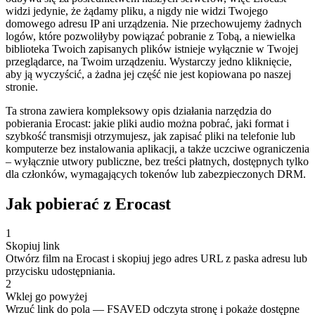
widzi jedynie, że żądamy pliku, a nigdy nie widzi Twojego
domowego adresu IP ani urządzenia. Nie przechowujemy żadnych
logów, które pozwoliłyby powiązać pobranie z Tobą, a niewielka
biblioteka Twoich zapisanych plików istnieje wyłącznie w Twojej
przeglądarce, na Twoim urządzeniu. Wystarczy jedno kliknięcie,
aby ją wyczyścić, a żadna jej część nie jest kopiowana po naszej
stronie.
Ta strona zawiera kompleksowy opis działania narzędzia do
pobierania Erocast: jakie pliki audio można pobrać, jaki format i
szybkość transmisji otrzymujesz, jak zapisać pliki na telefonie lub
komputerze bez instalowania aplikacji, a także uczciwe ograniczenia
– wyłącznie utwory publiczne, bez treści płatnych, dostępnych tylko
dla członków, wymagających tokenów lub zabezpieczonych DRM.
Jak pobierać z Erocast
1
Skopiuj link
Otwórz film na Erocast i skopiuj jego adres URL z paska adresu lub
przycisku udostępniania.
2
Wklej go powyżej
Wrzuć link do pola — FSAVED odczyta stronę i pokaże dostępne