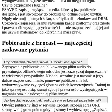
wylogowaniu, narzędzie również nie ma do niego dostępu.
Czy to bezpieczne i legalne?
FSAVED zapisuje wyłącznie media, które są już publicznie
dostępne, i jest stworzony do osobistego, offline'owego użytku.
Nigdy nie omija płatnych ścian, stref tylko dla członków ani DRM.
Cokolwiek zapiszesz, szanuj regulamin każdej platformy oraz zgodę
i prawa osób występujących w treści — nie rozpowszechniaj jej ani
nie używaj materiałów, do których nie masz praw.
Pobieranie z Erocast — najczęściej
zadawane pytania
Czy pobieranie plików z serwisu Erocast jest legalne?
Zapisywanie publicznie opublikowanego pliku audio do
prywatnego, offline’owego odsłuchu jest zazwyczaj dopuszczalne
w większości przypadków. Niedopuszczalne jest natomiast jego
dalsze rozpowszechnianie, ponowne publikowanie lub
wykorzystywanie czyjegoś głosu w celach komercyjnych. Traktuj to
jako sprawę osobistą, szanuj zgodę i prawa osób występujących w
nagraniu oraz nie udostępniaj pliku innym.
Jak bezpłatnie pobrać pliki audio z serwisu Erocast przez Internet?
Otwórz publiczny ślad w serwisie Erocast, skopiuj adres URL
strony, wklej go w polu u góry tej strony i wybierz opcję „Zapisz”.