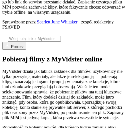
go lub link do serwisu przestanie działać. Zapisanie czystego pliku
MP4 pozwala zachować klipy, które faktycznie chcesz odtwarzać w
trybie offline, na własnym urządzeniu.
Sprawdzone przez
Scarlett June Whitaker
· zespół redakcyjny
FSAVED
Pobierz
Pobieraj filmy z MyVidster online
MyVidster działa jak tablica zakładek dla filmów: użytkownicy nie
tylko przesyłają materiały, ale także je selekcjonują — pobierają
klipy, oznaczają je tagami i grupują w tematyczne kolekcje, które
inni członkowie przeglądają i obserwują. Właśnie ten model
selekcjonowania sprawia, że pobieranie plików ma tutaj kluczowe
znaczenie. Film, który dodałeś dzisiaj do zakładek, może jutro
zniknąć, gdy osoba, która go opublikowała, uporządkuje swoją
kolekcję, konto stanie się prywatne lub serwer, z którego pochodzi
plik osadzony przez MyVidster, po prostu usunie ten plik. Zapisany
plik MP4 jest jedyną kopią, która przetrwa wszystkie te sytuacje.
Prywatność to kolejny powód, dla którego ludzie zapisują pliki