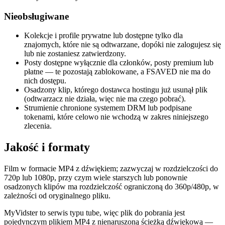
Nieobsługiwane
Kolekcje i profile prywatne lub dostępne tylko dla
znajomych, które nie są odtwarzane, dopóki nie zalogujesz się
lub nie zostaniesz zatwierdzony.
Posty dostępne wyłącznie dla członków, posty premium lub
płatne — te pozostają zablokowane, a FSAVED nie ma do
nich dostępu.
Osadzony klip, którego dostawca hostingu już usunął plik
(odtwarzacz nie działa, więc nie ma czego pobrać).
Strumienie chronione systemem DRM lub podpisane
tokenami, które celowo nie wchodzą w zakres niniejszego
zlecenia.
Jakość i formaty
Film w formacie MP4 z dźwiękiem; zazwyczaj w rozdzielczości do
720p lub 1080p, przy czym wiele starszych lub ponownie
osadzonych klipów ma rozdzielczość ograniczoną do 360p/480p, w
zależności od oryginalnego pliku.
MyVidster to serwis typu tube, więc plik do pobrania jest
pojedynczym plikiem MP4 z nienaruszoną ścieżką dźwiękową —