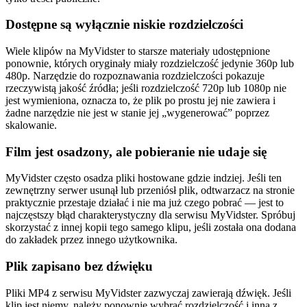
Dostępne są wyłącznie niskie rozdzielczości
Wiele klipów na MyVidster to starsze materiały udostępnione
ponownie, których oryginały miały rozdzielczość jedynie 360p lub
480p. Narzędzie do rozpoznawania rozdzielczości pokazuje
rzeczywistą jakość źródła; jeśli rozdzielczość 720p lub 1080p nie
jest wymieniona, oznacza to, że plik po prostu jej nie zawiera i
żadne narzędzie nie jest w stanie jej „wygenerować” poprzez
skalowanie.
Film jest osadzony, ale pobieranie nie udaje się
MyVidster często osadza pliki hostowane gdzie indziej. Jeśli ten
zewnętrzny serwer usunął lub przeniósł plik, odtwarzacz na stronie
praktycznie przestaje działać i nie ma już czego pobrać — jest to
najczęstszy błąd charakterystyczny dla serwisu MyVidster. Spróbuj
skorzystać z innej kopii tego samego klipu, jeśli została ona dodana
do zakładek przez innego użytkownika.
Plik zapisano bez dźwięku
Pliki MP4 z serwisu MyVidster zazwyczaj zawierają dźwięk. Jeśli
klip jest niemy, należy ponownie wybrać rozdzielczość i inną z