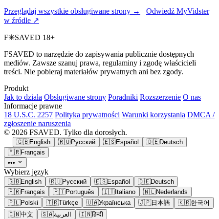
Przeglądaj wszystkie obsługiwane strony →
Odwiedź MyVidster
w źródle ↗
F
✳
SAVED
18+
FSAVED to narzędzie do zapisywania publicznie dostępnych
mediów. Zawsze szanuj prawa, regulaminy i zgodę właścicieli
treści. Nie pobieraj materiałów prywatnych ani bez zgody.
Produkt
Jak to działa
Obsługiwane strony
Poradniki
Rozszerzenie
O nas
Informacje prawne
18 U.S.C. 2257
Polityka prywatności
Warunki korzystania
DMCA /
zgłoszenie naruszenia
© 2026 FSAVED. Tylko dla dorosłych.
🇬🇧
English
🇷🇺
Русский
🇪🇸
Español
🇩🇪
Deutsch
🇫🇷
Français
•••
Wybierz język
🇬🇧
English
🇷🇺
Русский
🇪🇸
Español
🇩🇪
Deutsch
🇫🇷
Français
🇵🇹
Português
🇮🇹
Italiano
🇳🇱
Nederlands
🇵🇱
Polski
🇹🇷
Türkçe
🇺🇦
Українська
🇯🇵
日本語
🇰🇷
한국어
🇨🇳
中文
🇸🇦
العربية
🇮🇳
हिन्दी