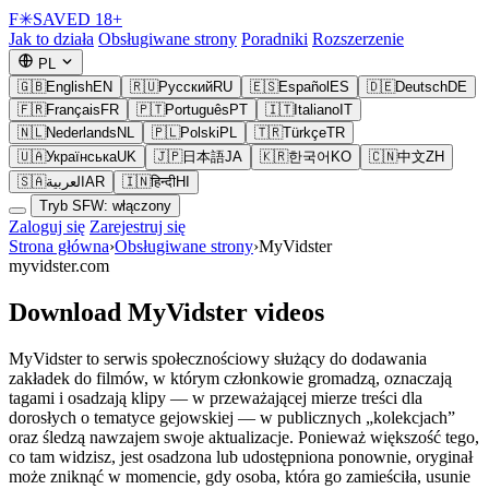
F
✳
SAVED
18+
Jak to działa
Obsługiwane strony
Poradniki
Rozszerzenie
PL
🇬🇧
English
EN
🇷🇺
Русский
RU
🇪🇸
Español
ES
🇩🇪
Deutsch
DE
🇫🇷
Français
FR
🇵🇹
Português
PT
🇮🇹
Italiano
IT
🇳🇱
Nederlands
NL
🇵🇱
Polski
PL
🇹🇷
Türkçe
TR
🇺🇦
Українська
UK
🇯🇵
日本語
JA
🇰🇷
한국어
KO
🇨🇳
中文
ZH
🇸🇦
العربية
AR
🇮🇳
हिन्दी
HI
Tryb SFW: włączony
Zaloguj się
Zarejestruj się
Strona główna
›
Obsługiwane strony
›
MyVidster
myvidster.com
Download MyVidster videos
MyVidster to serwis społecznościowy służący do dodawania
zakładek do filmów, w którym członkowie gromadzą, oznaczają
tagami i osadzają klipy — w przeważającej mierze treści dla
dorosłych o tematyce gejowskiej — w publicznych „kolekcjach”
oraz śledzą nawzajem swoje aktualizacje. Ponieważ większość tego,
co tam widzisz, jest osadzona lub udostępniona ponownie, oryginał
może zniknąć w momencie, gdy osoba, która go zamieściła, usunie