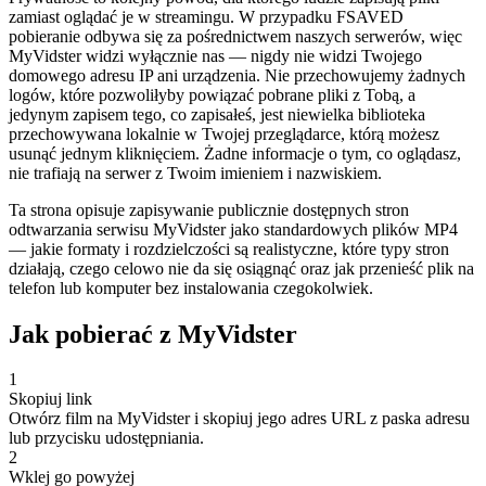
zamiast oglądać je w streamingu. W przypadku FSAVED
pobieranie odbywa się za pośrednictwem naszych serwerów, więc
MyVidster widzi wyłącznie nas — nigdy nie widzi Twojego
domowego adresu IP ani urządzenia. Nie przechowujemy żadnych
logów, które pozwoliłyby powiązać pobrane pliki z Tobą, a
jedynym zapisem tego, co zapisałeś, jest niewielka biblioteka
przechowywana lokalnie w Twojej przeglądarce, którą możesz
usunąć jednym kliknięciem. Żadne informacje o tym, co oglądasz,
nie trafiają na serwer z Twoim imieniem i nazwiskiem.
Ta strona opisuje zapisywanie publicznie dostępnych stron
odtwarzania serwisu MyVidster jako standardowych plików MP4
— jakie formaty i rozdzielczości są realistyczne, które typy stron
działają, czego celowo nie da się osiągnąć oraz jak przenieść plik na
telefon lub komputer bez instalowania czegokolwiek.
Jak pobierać z MyVidster
1
Skopiuj link
Otwórz film na MyVidster i skopiuj jego adres URL z paska adresu
lub przycisku udostępniania.
2
Wklej go powyżej