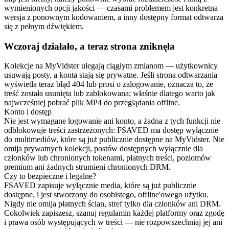
wymienionych opcji jakości — czasami problemem jest konkretna
wersja z ponownym kodowaniem, a inny dostępny format odtwarza
się z pełnym dźwiękiem.
Wczoraj działało, a teraz strona zniknęła
Kolekcje na MyVidster ulegają ciągłym zmianom — użytkownicy
usuwają posty, a konta stają się prywatne. Jeśli strona odtwarzania
wyświetla teraz błąd 404 lub prosi o zalogowanie, oznacza to, że
treść została usunięta lub zablokowana; właśnie dlatego warto jak
najwcześniej pobrać plik MP4 do przeglądania offline.
Konto i dostęp
Nie jest wymagane logowanie ani konto, a żadna z tych funkcji nie
odblokowuje treści zastrzeżonych: FSAVED ma dostęp wyłącznie
do multimediów, które są już publicznie dostępne na MyVidster. Nie
omija prywatnych kolekcji, postów dostępnych wyłącznie dla
członków lub chronionych tokenami, płatnych treści, poziomów
premium ani żadnych strumieni chronionych DRM.
Czy to bezpieczne i legalne?
FSAVED zapisuje wyłącznie media, które są już publicznie
dostępne, i jest stworzony do osobistego, offline'owego użytku.
Nigdy nie omija płatnych ścian, stref tylko dla członków ani DRM.
Cokolwiek zapiszesz, szanuj regulamin każdej platformy oraz zgodę
i prawa osób występujących w treści — nie rozpowszechniaj jej ani