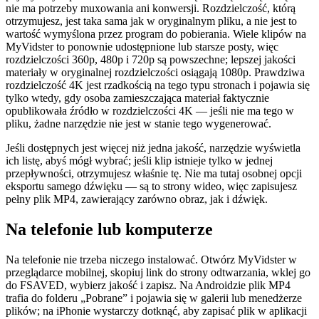
nie ma potrzeby muxowania ani konwersji. Rozdzielczość, którą
otrzymujesz, jest taka sama jak w oryginalnym pliku, a nie jest to
wartość wymyślona przez program do pobierania. Wiele klipów na
MyVidster to ponownie udostępnione lub starsze posty, więc
rozdzielczości 360p, 480p i 720p są powszechne; lepszej jakości
materiały w oryginalnej rozdzielczości osiągają 1080p. Prawdziwa
rozdzielczość 4K jest rzadkością na tego typu stronach i pojawia się
tylko wtedy, gdy osoba zamieszczająca materiał faktycznie
opublikowała źródło w rozdzielczości 4K — jeśli nie ma tego w
pliku, żadne narzędzie nie jest w stanie tego wygenerować.
Jeśli dostępnych jest więcej niż jedna jakość, narzędzie wyświetla
ich listę, abyś mógł wybrać; jeśli klip istnieje tylko w jednej
przepływności, otrzymujesz właśnie tę. Nie ma tutaj osobnej opcji
eksportu samego dźwięku — są to strony wideo, więc zapisujesz
pełny plik MP4, zawierający zarówno obraz, jak i dźwięk.
Na telefonie lub komputerze
Na telefonie nie trzeba niczego instalować. Otwórz MyVidster w
przeglądarce mobilnej, skopiuj link do strony odtwarzania, wklej go
do FSAVED, wybierz jakość i zapisz. Na Androidzie plik MP4
trafia do folderu „Pobrane” i pojawia się w galerii lub menedżerze
plików; na iPhonie wystarczy dotknąć, aby zapisać plik w aplikacji