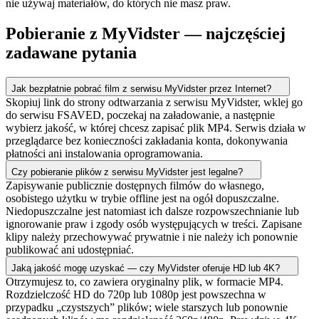
nie używaj materiałów, do których nie masz praw.
Pobieranie z MyVidster — najczęściej
zadawane pytania
Jak bezpłatnie pobrać film z serwisu MyVidster przez Internet?
Skopiuj link do strony odtwarzania z serwisu MyVidster, wklej go
do serwisu FSAVED, poczekaj na załadowanie, a następnie
wybierz jakość, w której chcesz zapisać plik MP4. Serwis działa w
przeglądarce bez konieczności zakładania konta, dokonywania
płatności ani instalowania oprogramowania.
Czy pobieranie plików z serwisu MyVidster jest legalne?
Zapisywanie publicznie dostępnych filmów do własnego,
osobistego użytku w trybie offline jest na ogół dopuszczalne.
Niedopuszczalne jest natomiast ich dalsze rozpowszechnianie lub
ignorowanie praw i zgody osób występujących w treści. Zapisane
klipy należy przechowywać prywatnie i nie należy ich ponownie
publikować ani udostępniać.
Jaką jakość mogę uzyskać — czy MyVidster oferuje HD lub 4K?
Otrzymujesz to, co zawiera oryginalny plik, w formacie MP4.
Rozdzielczość HD do 720p lub 1080p jest powszechna w
przypadku „czystszych” plików; wiele starszych lub ponownie