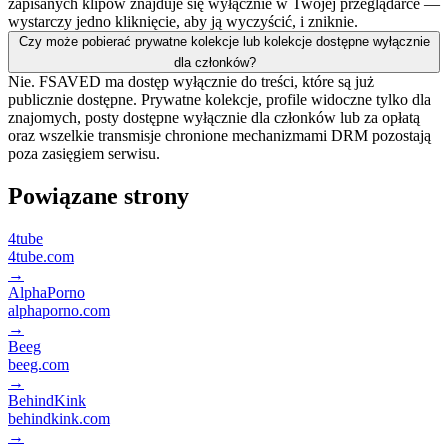
zapisanych klipów znajduje się wyłącznie w Twojej przeglądarce —
wystarczy jedno kliknięcie, aby ją wyczyścić, i zniknie.
Czy może pobierać prywatne kolekcje lub kolekcje dostępne wyłącznie
dla członków?
Nie. FSAVED ma dostęp wyłącznie do treści, które są już
publicznie dostępne. Prywatne kolekcje, profile widoczne tylko dla
znajomych, posty dostępne wyłącznie dla członków lub za opłatą
oraz wszelkie transmisje chronione mechanizmami DRM pozostają
poza zasięgiem serwisu.
Powiązane strony
4tube
4tube.com
→
AlphaPorno
alphaporno.com
→
Beeg
beeg.com
→
BehindKink
behindkink.com
→