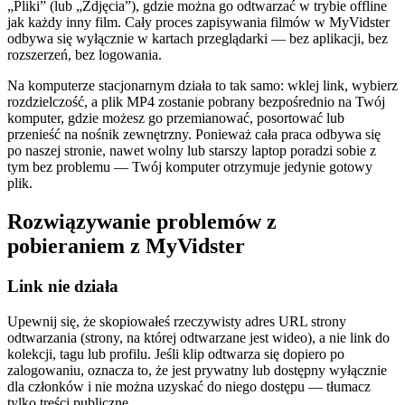
„Pliki” (lub „Zdjęcia”), gdzie można go odtwarzać w trybie offline
jak każdy inny film. Cały proces zapisywania filmów w MyVidster
odbywa się wyłącznie w kartach przeglądarki — bez aplikacji, bez
rozszerzeń, bez logowania.
Na komputerze stacjonarnym działa to tak samo: wklej link, wybierz
rozdzielczość, a plik MP4 zostanie pobrany bezpośrednio na Twój
komputer, gdzie możesz go przemianować, posortować lub
przenieść na nośnik zewnętrzny. Ponieważ cała praca odbywa się
po naszej stronie, nawet wolny lub starszy laptop poradzi sobie z
tym bez problemu — Twój komputer otrzymuje jedynie gotowy
plik.
Rozwiązywanie problemów z
pobieraniem z MyVidster
Link nie działa
Upewnij się, że skopiowałeś rzeczywisty adres URL strony
odtwarzania (strony, na której odtwarzane jest wideo), a nie link do
kolekcji, tagu lub profilu. Jeśli klip odtwarza się dopiero po
zalogowaniu, oznacza to, że jest prywatny lub dostępny wyłącznie
dla członków i nie można uzyskać do niego dostępu — tłumacz
tylko treści publiczne.