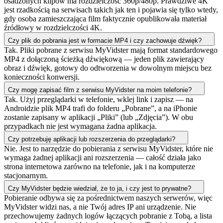
osadzonych klipów ma rozdzielczość 360p/480p. Prawdziwe 4K
jest rzadkością na serwisach takich jak ten i pojawia się tylko wtedy,
gdy osoba zamieszczająca film faktycznie opublikowała materiał
źródłowy w rozdzielczości 4K.
Czy plik do pobrania jest w formacie MP4 i czy zachowuje dźwięk?
Tak. Pliki pobrane z serwisu MyVidster mają format standardowego
MP4 z dołączoną ścieżką dźwiękową — jeden plik zawierający
obraz i dźwięk, gotowy do odtworzenia w dowolnym miejscu bez
konieczności konwersji.
Czy mogę zapisać film z serwisu MyVidster na moim telefonie?
Tak. Użyj przeglądarki w telefonie, wklej link i zapisz — na
Androidzie plik MP4 trafi do folderu „Pobrane”, a na iPhonie
zostanie zapisany w aplikacji „Pliki” (lub „Zdjęcia”). W obu
przypadkach nie jest wymagana żadna aplikacja.
Czy potrzebuję aplikacji lub rozszerzenia do przeglądarki?
Nie. Jest to narzędzie do pobierania z serwisu MyVidster, które nie
wymaga żadnej aplikacji ani rozszerzenia — całość działa jako
strona internetowa zarówno na telefonie, jak i na komputerze
stacjonarnym.
Czy MyVidster będzie wiedział, że to ja, i czy jest to prywatne?
Pobieranie odbywa się za pośrednictwem naszych serwerów, więc
MyVidster widzi nas, a nie Twój adres IP ani urządzenie. Nie
przechowujemy żadnych logów łączących pobranie z Tobą, a lista