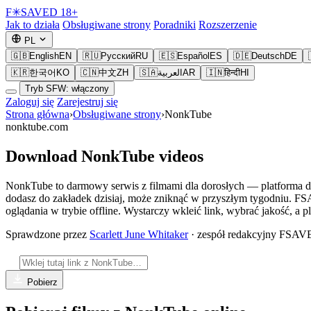
F
✳
SAVED
18+
Jak to działa
Obsługiwane strony
Poradniki
Rozszerzenie
PL
🇬🇧
English
EN
🇷🇺
Русский
RU
🇪🇸
Español
ES
🇩🇪
Deutsch
DE
🇰🇷
한국어
KO
🇨🇳
中文
ZH
🇸🇦
العربية
AR
🇮🇳
हिन्दी
HI
Tryb SFW: włączony
Zaloguj się
Zarejestruj się
Strona główna
›
Obsługiwane strony
›
NonkTube
nonktube.com
Download NonkTube videos
NonkTube to darmowy serwis z filmami dla dorosłych — platforma do
dodasz do zakładek dzisiaj, może zniknąć w przyszłym tygodniu. F
oglądania w trybie offline. Wystarczy wkleić link, wybrać jakość, a pl
Sprawdzone przez
Scarlett June Whitaker
· zespół redakcyjny FSA
Pobierz