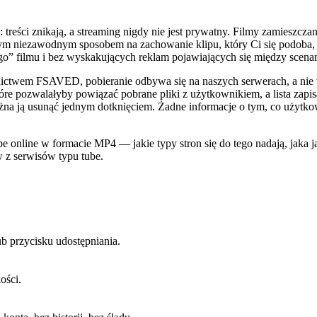
reści znikają, a streaming nigdy nie jest prywatny. Filmy zamieszcz
m niezawodnym sposobem na zachowanie klipu, który Ci się podoba, jest
o” filmu i bez wyskakujących reklam pojawiających się między scena
ednictwem FSAVED, pobieranie odbywa się na naszych serwerach, a nie
re pozwalałyby powiązać pobrane pliki z użytkownikiem, a lista zapi
ożna ją usunąć jednym dotknięciem. Żadne informacje o tym, co użytko
e online w formacie MP4 — jakie typy stron się do tego nadają, jaka j
w z serwisów typu tube.
b przycisku udostępniania.
ości.