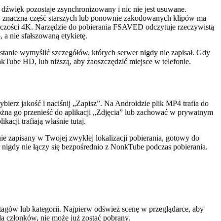
dźwięk pozostaje zsynchronizowany i nic nie jest usuwane.
0p, znaczna część starszych lub ponownie zakodowanych klipów ma
ielczości 4K. Narzędzie do pobierania FSAVED odczytuje rzeczywistą
 a nie sfałszowaną etykietę.
stanie wymyślić szczegółów, których serwer nigdy nie zapisał. Gdy
nkTube HD, lub niższą, aby zaoszczędzić miejsce w telefonie.
erz jakość i naciśnij „Zapisz”. Na Androidzie plik MP4 trafia do
d można go przenieść do aplikacji „Zdjęcia” lub zachować w prywatnym
acji trafiają właśnie tutaj.
ie zapisany w Twojej zwykłej lokalizacji pobierania, gotowy do
 nigdy nie łączy się bezpośrednio z NonkTube podczas pobierania.
tagów lub kategorii. Najpierw odśwież scenę w przeglądarce, aby
dla członków, nie może już zostać pobrany.