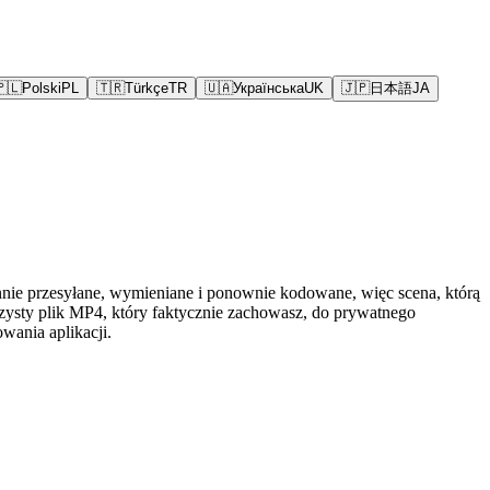
🇵🇱
Polski
PL
🇹🇷
Türkçe
TR
🇺🇦
Українська
UK
🇯🇵
日本語
JA
nnie przesyłane, wymieniane i ponownie kodowane, więc scena, którą
zysty plik MP4, który faktycznie zachowasz, do prywatnego
owania aplikacji.