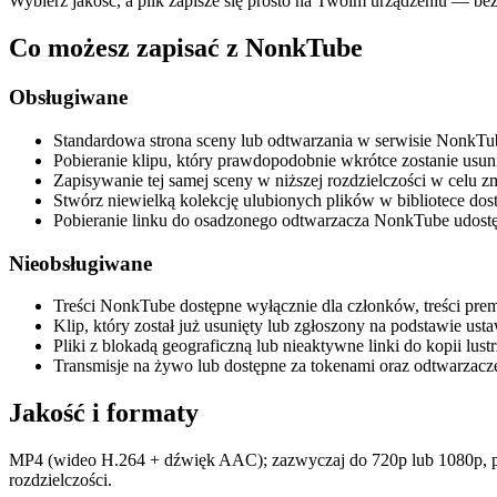
Wybierz jakość, a plik zapisze się prosto na Twoim urządzeniu — bez k
Co możesz zapisać z NonkTube
Obsługiwane
Standardowa strona sceny lub odtwarzania w serwisie NonkTub
Pobieranie klipu, który prawdopodobnie wkrótce zostanie usun
Zapisywanie tej samej sceny w niższej rozdzielczości w celu 
Stwórz niewielką kolekcję ulubionych plików w bibliotece dos
Pobieranie linku do osadzonego odtwarzacza NonkTube udostępni
Nieobsługiwane
Treści NonkTube dostępne wyłącznie dla członków, treści prem
Klip, który został już usunięty lub zgłoszony na podstawie ust
Pliki z blokadą geograficzną lub nieaktywne linki do kopii lu
Transmisje na żywo lub dostępne za tokenami oraz odtwarzacz
Jakość i formaty
MP4 (wideo H.264 + dźwięk AAC); zazwyczaj do 720p lub 1080p, prz
rozdzielczości.