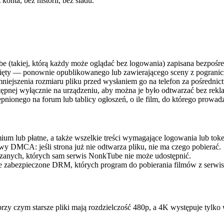
onta, bez historii, bez śladu.
e (takiej, którą każdy może oglądać bez logowania) zapisana bezpoś
ięty — ponownie opublikowanego lub zawierającego sceny z pogranicza
zmniejszenia rozmiaru pliku przed wysłaniem go na telefon za pośredni
tępnej wyłącznie na urządzeniu, aby można je było odtwarzać bez rekla
onego na forum lub tablicy ogłoszeń, o ile film, do którego prowadzi
ium lub płatne, a także wszelkie treści wymagające logowania lub to
awy DMCA: jeśli strona już nie odtwarza pliku, nie ma czego pobierać.
strzanych, których sam serwis NonkTube nie może udostępnić.
e zabezpieczone DRM, których program do pobierania filmów z serwisó
y czym starsze pliki mają rozdzielczość 480p, a 4K występuje tylko 