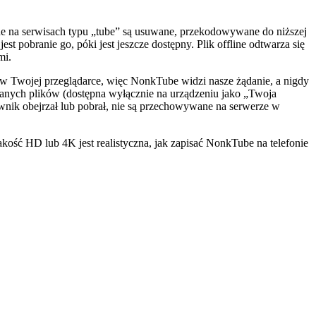
ane na serwisach typu „tube” są usuwane, przekodowywane do niższej
 pobranie go, póki jest jeszcze dostępny. Plik offline odtwarza się
mi.
 w Twojej przeglądarce, więc NonkTube widzi nasze żądanie, a nigdy
sanych plików (dostępna wyłącznie na urządzeniu jako „Twoja
wnik obejrzał lub pobrał, nie są przechowywane na serwerze w
akość HD lub 4K jest realistyczna, jak zapisać NonkTube na telefonie