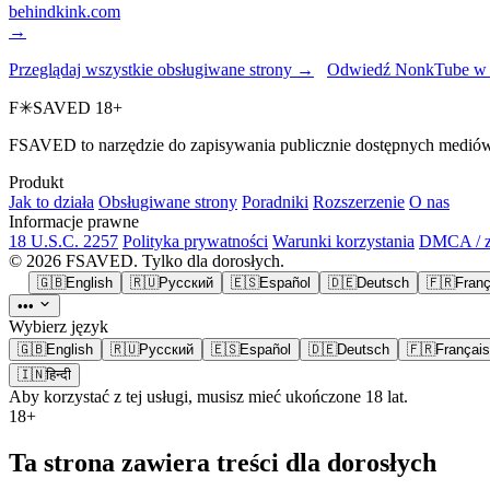
behindkink.com
→
Przeglądaj wszystkie obsługiwane strony →
Odwiedź NonkTube w 
F
✳
SAVED
18+
FSAVED to narzędzie do zapisywania publicznie dostępnych mediów. Z
Produkt
Jak to działa
Obsługiwane strony
Poradniki
Rozszerzenie
O nas
Informacje prawne
18 U.S.C. 2257
Polityka prywatności
Warunki korzystania
DMCA / zg
© 2026 FSAVED. Tylko dla dorosłych.
🇬🇧
English
🇷🇺
Русский
🇪🇸
Español
🇩🇪
Deutsch
🇫🇷
Franç
•••
Wybierz język
🇬🇧
English
🇷🇺
Русский
🇪🇸
Español
🇩🇪
Deutsch
🇫🇷
Français
🇮🇳
हिन्दी
Aby korzystać z tej usługi, musisz mieć ukończone 18 lat.
18+
Ta strona zawiera treści dla dorosłych