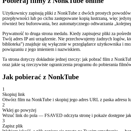
Pobieraj filmy z NonkTube online
Użytkownicy zapisują pliki z NonkTube z dwóch prostych powodów: t
przepływności lub po cichu zastępowane kopią lustrzaną, więc jedyny
również bez buforowania, bez automatycznego odtwarzania „kolejneg
Prywatność to druga strona medalu. Kiedy zapisujesz pliki za pośr
Twój adres IP ani urządzenie. Nie przechowujemy żadnych logów, któ
biblioteka”) znajduje się wyłącznie w przeglądarce użytkownika i m
powiązaniu z jego imieniem i nazwiskiem.
Ta strona dotyczy dokładnie jednej rzeczy: jak pobrać film z NonkTub
oraz jakie są rzeczywiste ograniczenia programu do pobierania filmó
Jak pobierać z NonkTube
1
Skopiuj link
Otwórz film na NonkTube i skopiuj jego adres URL z paska adresu lu
2
Wklej go powyżej
Wrzuć link do pola — FSAVED odczyta stronę i pokaże dostępne jak
3
Zapisz plik