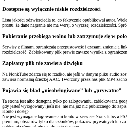
Dostępne są wyłącznie niskie rozdzielczości
Lista jakości odzwierciedla to, co faktycznie opublikował autor. Wi
prostu, że dane nagranie nie ma wersji o wyższej rozdzielczości. Spró
Pobieranie przebiega wolno lub zatrzymuje się w poł
Serwisy z filmami ograniczają przepustowość i czasami zmieniają lin
rozdzielczość. Zablokowany plik prawie zawsze wynika z ograniczeni
Zapisany plik nie zawiera dźwięku
Na NonkTube zdarza się to rzadko, ale jeśli w danym pliku audio zo
zawiera normalną ścieżkę AAC. Tworzony przez nas plik MP4 zachowuj
Pojawia się błąd „nieobsługiwane” lub „prywatne”
Ta strona jest albo dostępna tylko po zalogowaniu, zablokowana geo
gdy jesteś wylogowany; jeśli nie, nie ma już nic publicznego do zapis
Konto i dostęp
Nie jest wymagane logowanie ani konto w serwisie NonkTube, a FSAV
premium, obszarów tylko dla członków, pokazów prywatnych lub za 
pobierania również nie ma do tego dostępu.