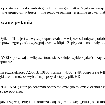
i jest stworzony do osobistego, offline'owego użytku. Nigdy nie omij
b występujących w treści — nie rozpowszechniaj jej ani nie używaj mat
awane pytania
ytku offline jest zazwyczaj dopuszczalne w większości miejsc, podobn
e praw i zgody osób występujących w klipie. Zapisywane materiały po
VED, poczekaj chwilę, aż strona się załaduje, wybierz jakość i zapisz
mputerze.
a rozdzielczość 720p lub 1080p, starsze – 480p, a 4K pojawia się tyl
ięki czemu możesz wybrać najlepszy dostępny plik HD.
264 + AAC) z już połączonym obrazem i dźwiękiem, dzięki czemu dźwi
azu po pobraniu.
wia się w galerii; na iPhonie zapisuje się w aplikacji „Pliki”, skąd m