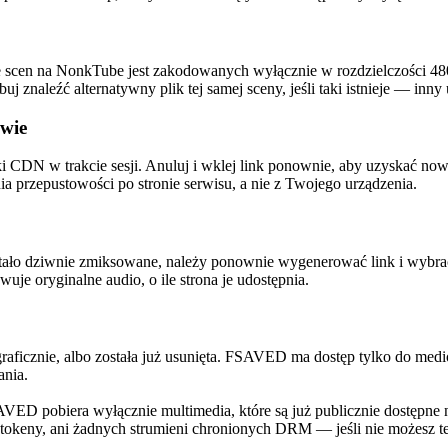
ele scen na NonkTube jest zakodowanych wyłącznie w rozdzielczości 480
buj znaleźć alternatywny plik tej samej sceny, jeśli taki istnieje — i
owie
ki CDN w trakcie sesji. Anuluj i wklej link ponownie, aby uzyskać now
a przepustowości po stronie serwisu, a nie z Twojego urządzenia.
stało dziwnie zmiksowane, należy ponownie wygenerować link i wybrać i
e oryginalne audio, o ile strona je udostępnia.
graficznie, albo została już usunięta. FSAVED ma dostęp tylko do medi
ania.
ED pobiera wyłącznie multimedia, które są już publicznie dostępne 
tokeny, ani żadnych strumieni chronionych DRM — jeśli nie możesz t