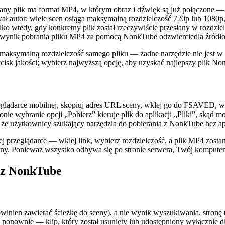
any plik ma format MP4, w którym obraz i dźwięk są już połączone — 
ował autor: wiele scen osiąga maksymalną rozdzielczość 720p lub 108
lko wtedy, gdy konkretny plik został rzeczywiście przesłany w rozdz
ięc wynik pobrania pliku MP4 za pomocą NonkTube odzwierciedla źródło,
o maksymalną rozdzielczość samego pliku — żadne narzędzie nie jest w 
cisk jakości; wybierz najwyższą opcję, aby uzyskać najlepszy plik No
glądarce mobilnej, skopiuj adres URL sceny, wklej go do FSAVED, wybi
Phonie wybranie opcji „Pobierz” kieruje plik do aplikacji „Pliki”, ską
, że użytkownicy szukający narzędzia do pobierania z NonkTube bez aplik
 przeglądarce — wklej link, wybierz rozdzielczość, a plik MP4 zostan
zny. Ponieważ wszystko odbywa się po stronie serwera, Twój komputer
 z NonkTube
winien zawierać ścieżkę do sceny), a nie wynik wyszukiwania, stronę 
es ponownie — klip, który został usunięty lub udostępniony wyłącznie 