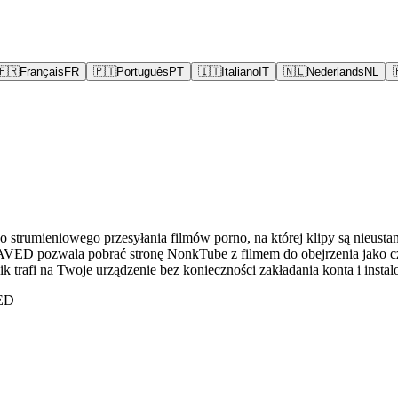
🇫🇷
Français
FR
🇵🇹
Português
PT
🇮🇹
Italiano
IT
🇳🇱
Nederlands
NL
 strumieniowego przesyłania filmów porno, na której klipy są nieusta
SAVED pozwala pobrać stronę NonkTube z filmem do obejrzenia jako c
ik trafi na Twoje urządzenie bez konieczności zakładania konta i instal
VED