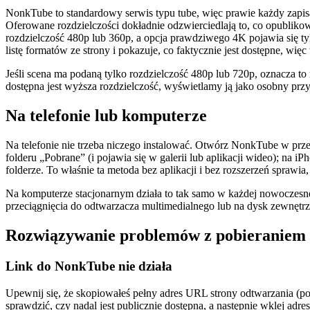
NonkTube to standardowy serwis typu tube, więc prawie każdy zapis
Oferowane rozdzielczości dokładnie odzwierciedlają to, co opublik
rozdzielczość 480p lub 360p, a opcja prawdziwego 4K pojawia się ty
listę formatów ze strony i pokazuje, co faktycznie jest dostępne, w
Jeśli scena ma podaną tylko rozdzielczość 480p lub 720p, oznacza t
dostępna jest wyższa rozdzielczość, wyświetlamy ją jako osobny przy
Na telefonie lub komputerze
Na telefonie nie trzeba niczego instalować. Otwórz NonkTube w prze
folderu „Pobrane” (i pojawia się w galerii lub aplikacji wideo); na i
folderze. To właśnie ta metoda bez aplikacji i bez rozszerzeń sprawia
Na komputerze stacjonarnym działa to tak samo w każdej nowoczesnej
przeciągnięcia do odtwarzacza multimedialnego lub na dysk zewnętr
Rozwiązywanie problemów z pobieraniem
Link do NonkTube nie działa
Upewnij się, że skopiowałeś pełny adres URL strony odtwarzania (po
sprawdzić, czy nadal jest publicznie dostępna, a następnie wklej adr