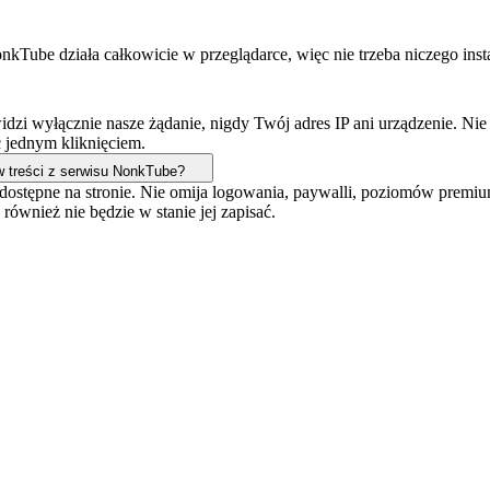
ube działa całkowicie w przeglądarce, więc nie trzeba niczego insta
dzi wyłącznie nasze żądanie, nigdy Twój adres IP ani urządzenie. N
ć jednym kliknięciem.
w treści z serwisu NonkTube?
e dostępne na stronie. Nie omija logowania, paywalli, poziomów prem
ównież nie będzie w stanie jej zapisać.