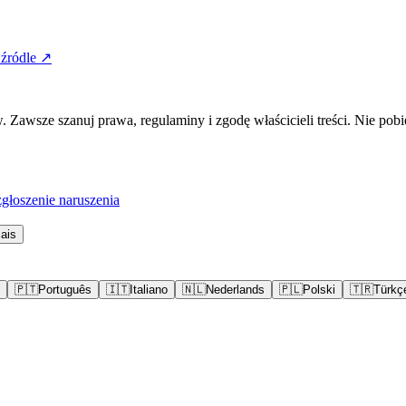
źródle ↗
awsze szanuj prawa, regulaminy i zgodę właścicieli treści. Nie pobi
łoszenie naruszenia
ais
🇵🇹
Português
🇮🇹
Italiano
🇳🇱
Nederlands
🇵🇱
Polski
🇹🇷
Türkç