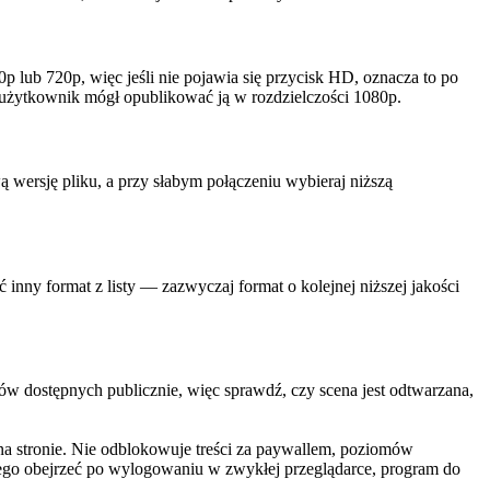
p lub 720p, więc jeśli nie pojawia się przycisk HD, oznacza to po
nny użytkownik mógł opublikować ją w rozdzielczości 1080p.
ą wersję pliku, a przy słabym połączeniu wybieraj niższą
nny format z listy — zazwyczaj format o kolejnej niższej jakości
ów dostępnych publicznie, więc sprawdź, czy scena jest odtwarzana,
na stronie. Nie odblokowuje treści za paywallem, poziomów
ego obejrzeć po wylogowaniu w zwykłej przeglądarce, program do