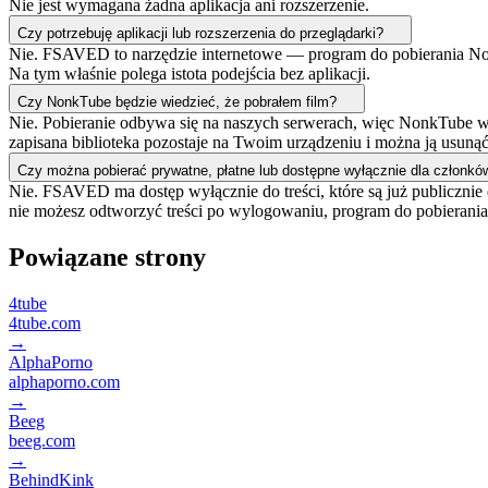
Nie jest wymagana żadna aplikacja ani rozszerzenie.
Czy potrzebuję aplikacji lub rozszerzenia do przeglądarki?
Nie. FSAVED to narzędzie internetowe — program do pobierania NonkT
Na tym właśnie polega istota podejścia bez aplikacji.
Czy NonkTube będzie wiedzieć, że pobrałem film?
Nie. Pobieranie odbywa się na naszych serwerach, więc NonkTube wi
zapisana biblioteka pozostaje na Twoim urządzeniu i można ją usuną
Czy można pobierać prywatne, płatne lub dostępne wyłącznie dla członkó
Nie. FSAVED ma dostęp wyłącznie do treści, które są już publiczni
nie możesz odtworzyć treści po wylogowaniu, program do pobierania r
Powiązane strony
4tube
4tube.com
→
AlphaPorno
alphaporno.com
→
Beeg
beeg.com
→
BehindKink