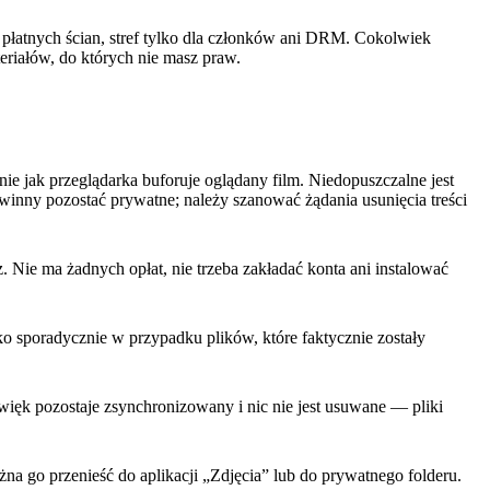
a płatnych ścian, stref tylko dla członków ani DRM. Cokolwiek
eriałów, do których nie masz praw.
ie jak przeglądarka buforuje oglądany film. Niedopuszczalne jest
winny pozostać prywatne; należy szanować żądania usunięcia treści
. Nie ma żadnych opłat, nie trzeba zakładać konta ani instalować
ko sporadycznie w przypadku plików, które faktycznie zostały
ęk pozostaje zsynchronizowany i nic nie jest usuwane — pliki
ożna go przenieść do aplikacji „Zdjęcia” lub do prywatnego folderu.