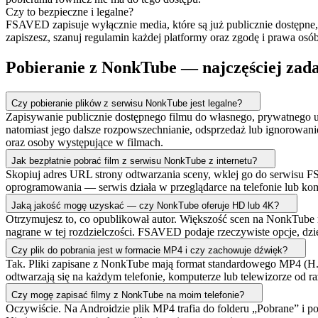
Czy to bezpieczne i legalne?
FSAVED zapisuje wyłącznie media, które są już publicznie dostępne, 
zapiszesz, szanuj regulamin każdej platformy oraz zgodę i prawa osó
Pobieranie z NonkTube — najczęściej zad
Czy pobieranie plików z serwisu NonkTube jest legalne?
Zapisywanie publicznie dostępnego filmu do własnego, prywatnego uż
natomiast jego dalsze rozpowszechnianie, odsprzedaż lub ignorowani
oraz osoby występujące w filmach.
Jak bezpłatnie pobrać film z serwisu NonkTube z internetu?
Skopiuj adres URL strony odtwarzania sceny, wklej go do serwisu FSA
oprogramowania — serwis działa w przeglądarce na telefonie lub ko
Jaką jakość mogę uzyskać — czy NonkTube oferuje HD lub 4K?
Otrzymujesz to, co opublikował autor. Większość scen na NonkTube m
nagrane w tej rozdzielczości. FSAVED podaje rzeczywiste opcje, dz
Czy plik do pobrania jest w formacie MP4 i czy zachowuje dźwięk?
Tak. Pliki zapisane z NonkTube mają format standardowego MP4 (H.
odtwarzają się na każdym telefonie, komputerze lub telewizorze od r
Czy mogę zapisać filmy z NonkTube na moim telefonie?
Oczywiście. Na Androidzie plik MP4 trafia do folderu „Pobrane” i poja