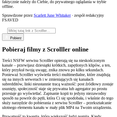
faktycznie należy do Ciebie, do prywatnego oglądania w trybie
offline.
Sprawdzone przez
Scarlett June Whitaker
· zespół redakcyjny
FSAVED
Pobierz
Pobieraj filmy z Scrolller online
Treści NSFW serwisu Scrolller opierają się na nieskończonym
kanale – przewijasz dziesiątki krótkich, zapętlonych klipów, a ten,
który przykuł twoją uwagę, znika znowu po kilku sekundach.
Ponieważ Scrolller wyświetla treści multimedialne, które znajdują
się na innych serwerach i w zmieniających się kanałach
subredditów, linki nieustannie tracą ważność: post źródłowy zostaje
usunięty, społeczność staje się prywatna lub agregator po prostu
przestaje go wyświetlać. Zapisanie kopii to jedyny niezawodny
sposób na powrót do pętli, która Ci się spodobała, i właśnie do tego
służy narzędzie do pobierania z serwisu Scrolller – przekształcanie
ulotnego elementu kanału w mały plik MP4 na Twoim urządzeniu.
Prywatność to kwestia, którą większość ludzi pomija. Kiedy