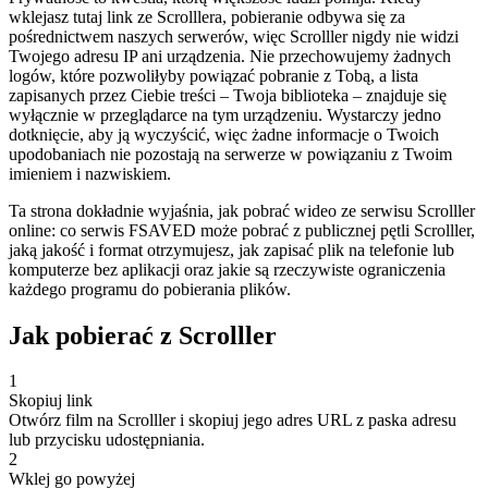
wklejasz tutaj link ze Scrolllera, pobieranie odbywa się za
pośrednictwem naszych serwerów, więc Scrolller nigdy nie widzi
Twojego adresu IP ani urządzenia. Nie przechowujemy żadnych
logów, które pozwoliłyby powiązać pobranie z Tobą, a lista
zapisanych przez Ciebie treści – Twoja biblioteka – znajduje się
wyłącznie w przeglądarce na tym urządzeniu. Wystarczy jedno
dotknięcie, aby ją wyczyścić, więc żadne informacje o Twoich
upodobaniach nie pozostają na serwerze w powiązaniu z Twoim
imieniem i nazwiskiem.
Ta strona dokładnie wyjaśnia, jak pobrać wideo ze serwisu Scrolller
online: co serwis FSAVED może pobrać z publicznej pętli Scrolller,
jaką jakość i format otrzymujesz, jak zapisać plik na telefonie lub
komputerze bez aplikacji oraz jakie są rzeczywiste ograniczenia
każdego programu do pobierania plików.
Jak pobierać z Scrolller
1
Skopiuj link
Otwórz film na Scrolller i skopiuj jego adres URL z paska adresu
lub przycisku udostępniania.
2
Wklej go powyżej