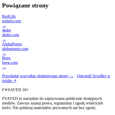
Powiązane strony
RedGifs
redgifs.com
→
4tube
4tube.com
→
AlphaPorno
alphaporno.com
→
Beeg
beeg.com
→
Przeglądaj wszystkie obsługiwane strony →
Odwiedź Scrolller w
źródle ↗
F
✳
SAVED
18+
FSAVED to narzędzie do zapisywania publicznie dostępnych
mediów. Zawsze szanuj prawa, regulaminy i zgodę właścicieli
treści. Nie pobieraj materiałów prywatnych ani bez zgody.