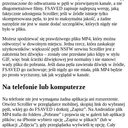
przeznaczone do odtwarzania w pętli w przewijanym kanale, a nie
długometrażowe filmy. FSAVED zapisuje najlepszą wersję, jaką
faktycznie udostępnia Scrolller; jeśli w źródle istnieje tylko
skompresowana pętla, to jest to maksymalna jakość, a żadne
narzędzie nie jest w stanie dodać szczegółów, których nigdy nie
było w pliku.
Możesz spodziewać się prawdziwego pliku MP4, który można
odtworzyć w dowolnym miejscu. Jedna rzecz, która zaskakuje
użytkowników: większość pętli NSFW serwisu Scrolller jest z
założenia bez dźwięku – zostały one przesłane jako klipy w stylu
GIF, więc brak ścieżki dźwiękowej jest normalny i nie stanowi
wady pliku do pobrania. Jeśli dana pętla zawierała dźwięk w źródle,
FSAVED go zachowuje; jeśli nigdy go nie miała, plik MP4 będzie
po prostu wyciszony, tak jak wyglądał w kanale.
Na telefonie lub komputerze
Na telefonie nie jest wymagana żadna aplikacja ani rozszerzenie.
Otwórz Scrolller w przeglądarce mobilnej, skopiuj link do wybranej
pętli, wklej go do FSAVED i dotknij „Zapisz”. Na Androidzie plik
MP4 trafia do folderu „Pobrane” i pojawia się w galerii lub aplikacji
plików; na iPhonie wybierz opcję „Zapisz w plikach” (lub w
aplikacji „Zdjęcia”), gdy przeglądarka wyświetli tę opcję. Cały