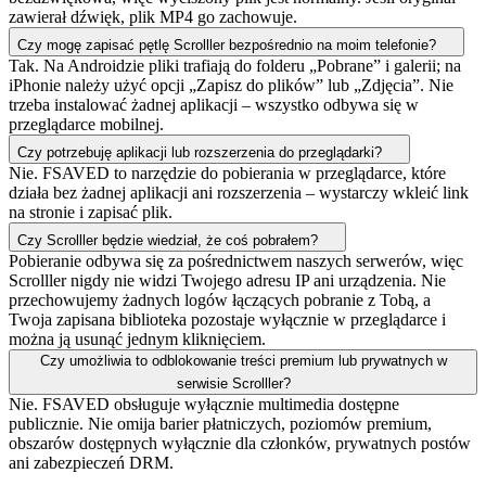
zawierał dźwięk, plik MP4 go zachowuje.
Czy mogę zapisać pętlę Scrolller bezpośrednio na moim telefonie?
Tak. Na Androidzie pliki trafiają do folderu „Pobrane” i galerii; na
iPhonie należy użyć opcji „Zapisz do plików” lub „Zdjęcia”. Nie
trzeba instalować żadnej aplikacji – wszystko odbywa się w
przeglądarce mobilnej.
Czy potrzebuję aplikacji lub rozszerzenia do przeglądarki?
Nie. FSAVED to narzędzie do pobierania w przeglądarce, które
działa bez żadnej aplikacji ani rozszerzenia – wystarczy wkleić link
na stronie i zapisać plik.
Czy Scrolller będzie wiedział, że coś pobrałem?
Pobieranie odbywa się za pośrednictwem naszych serwerów, więc
Scrolller nigdy nie widzi Twojego adresu IP ani urządzenia. Nie
przechowujemy żadnych logów łączących pobranie z Tobą, a
Twoja zapisana biblioteka pozostaje wyłącznie w przeglądarce i
można ją usunąć jednym kliknięciem.
Czy umożliwia to odblokowanie treści premium lub prywatnych w
serwisie Scrolller?
Nie. FSAVED obsługuje wyłącznie multimedia dostępne
publicznie. Nie omija barier płatniczych, poziomów premium,
obszarów dostępnych wyłącznie dla członków, prywatnych postów
ani zabezpieczeń DRM.