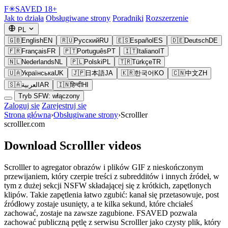
F
✳
SAVED
18+
Jak to działa
Obsługiwane strony
Poradniki
Rozszerzenie
PL
🇬🇧
English
EN
🇷🇺
Русский
RU
🇪🇸
Español
ES
🇩🇪
Deutsch
DE
🇫🇷
Français
FR
🇵🇹
Português
PT
🇮🇹
Italiano
IT
🇳🇱
Nederlands
NL
🇵🇱
Polski
PL
🇹🇷
Türkçe
TR
🇺🇦
Українська
UK
🇯🇵
日本語
JA
🇰🇷
한국어
KO
🇨🇳
中文
ZH
🇸🇦
العربية
AR
🇮🇳
हिन्दी
HI
Tryb SFW: włączony
Zaloguj się
Zarejestruj się
Strona główna
›
Obsługiwane strony
›
Scrolller
scrolller.com
Download Scrolller videos
Scrolller to agregator obrazów i plików GIF z nieskończonym
przewijaniem, który czerpie treści z subredditów i innych źródeł, w
tym z dużej sekcji NSFW składającej się z krótkich, zapętlonych
klipów. Takie zapętlenia łatwo zgubić: kanał się przetasowuje, post
źródłowy zostaje usunięty, a te kilka sekund, które chciałeś
zachować, zostaje na zawsze zagubione. FSAVED pozwala
zachować publiczną pętlę z serwisu Scrolller jako czysty plik, który