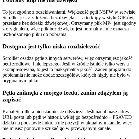
To jest zgodne z oczekiwaniami. Większość pętli NSFW w serwisie
Scrolller jest z założenia bez dźwięku – są to klipy w stylu GIF-ów,
przesłane bez ścieżki dźwiękowej. Otrzymany plik MP4 jest zgodny
z oryginałem, więc plik bez dźwięku jest normalny i nie oznacza
uszkodzonego pliku do pobrania.
Dostępna jest tylko niska rozdzielczość
Scrolller osadza pętle z innych serwerów, więc otrzymujesz jakość
pętli źródłowej i nic lepszego. Jeśli w źródle istnieje tylko wersja
skompresowana, to jest to maksymalna jakość. Żaden program do
pobierania nie może dodać szczegółów, których nigdy nie było w
oryginalnym pliku.
Pętla zniknęła z mojego feedu, zanim zdążyłem ją
zapisać
Kanał Scrolllera nieustannie się odświeża. Jeśli nadal masz adres
URL postu lub pętli w historii, wklej go bezpośrednio – FSAVED
działa na podstawie linku, a nie pozycji w aktualnym kanale, więc
nie musisz ponownie szukać go w przewijanym kanale.