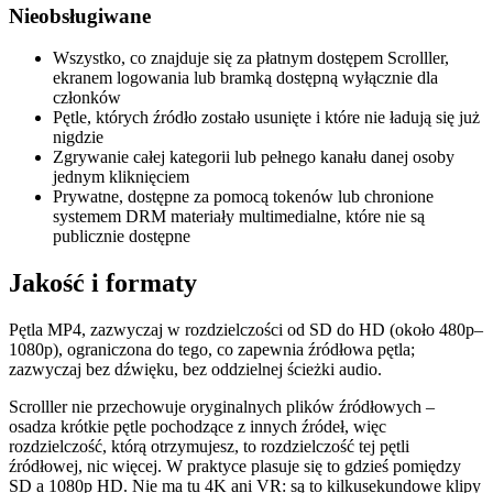
Nieobsługiwane
Wszystko, co znajduje się za płatnym dostępem Scrolller,
ekranem logowania lub bramką dostępną wyłącznie dla
członków
Pętle, których źródło zostało usunięte i które nie ładują się już
nigdzie
Zgrywanie całej kategorii lub pełnego kanału danej osoby
jednym kliknięciem
Prywatne, dostępne za pomocą tokenów lub chronione
systemem DRM materiały multimedialne, które nie są
publicznie dostępne
Jakość i formaty
Pętla MP4, zazwyczaj w rozdzielczości od SD do HD (około 480p–
1080p), ograniczona do tego, co zapewnia źródłowa pętla;
zazwyczaj bez dźwięku, bez oddzielnej ścieżki audio.
Scrolller nie przechowuje oryginalnych plików źródłowych –
osadza krótkie pętle pochodzące z innych źródeł, więc
rozdzielczość, którą otrzymujesz, to rozdzielczość tej pętli
źródłowej, nic więcej. W praktyce plasuje się to gdzieś pomiędzy
SD a 1080p HD. Nie ma tu 4K ani VR: są to kilkusekundowe klipy