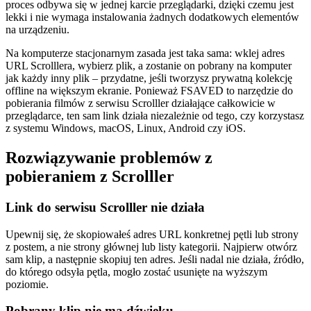
proces odbywa się w jednej karcie przeglądarki, dzięki czemu jest
lekki i nie wymaga instalowania żadnych dodatkowych elementów
na urządzeniu.
Na komputerze stacjonarnym zasada jest taka sama: wklej adres
URL Scrolllera, wybierz plik, a zostanie on pobrany na komputer
jak każdy inny plik – przydatne, jeśli tworzysz prywatną kolekcję
offline na większym ekranie. Ponieważ FSAVED to narzędzie do
pobierania filmów z serwisu Scrolller działające całkowicie w
przeglądarce, ten sam link działa niezależnie od tego, czy korzystasz
z systemu Windows, macOS, Linux, Android czy iOS.
Rozwiązywanie problemów z
pobieraniem z Scrolller
Link do serwisu Scrolller nie działa
Upewnij się, że skopiowałeś adres URL konkretnej pętli lub strony
z postem, a nie strony głównej lub listy kategorii. Najpierw otwórz
sam klip, a następnie skopiuj ten adres. Jeśli nadal nie działa, źródło,
do którego odsyła pętla, mogło zostać usunięte na wyższym
poziomie.
Pobrany klip nie ma dźwięku