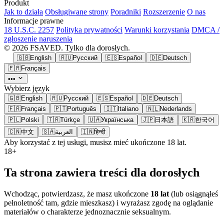
Produkt
Jak to działa
Obsługiwane strony
Poradniki
Rozszerzenie
O nas
Informacje prawne
18 U.S.C. 2257
Polityka prywatności
Warunki korzystania
DMCA /
zgłoszenie naruszenia
© 2026 FSAVED. Tylko dla dorosłych.
🇬🇧
English
🇷🇺
Русский
🇪🇸
Español
🇩🇪
Deutsch
🇫🇷
Français
•••
Wybierz język
🇬🇧
English
🇷🇺
Русский
🇪🇸
Español
🇩🇪
Deutsch
🇫🇷
Français
🇵🇹
Português
🇮🇹
Italiano
🇳🇱
Nederlands
🇵🇱
Polski
🇹🇷
Türkçe
🇺🇦
Українська
🇯🇵
日本語
🇰🇷
한국어
🇨🇳
中文
🇸🇦
العربية
🇮🇳
हिन्दी
Aby korzystać z tej usługi, musisz mieć ukończone 18 lat.
18+
Ta strona zawiera treści dla dorosłych
Wchodząc, potwierdzasz, że masz ukończone
18 lat
(lub osiągnąłeś
pełnoletność tam, gdzie mieszkasz) i wyrażasz zgodę na oglądanie
materiałów o charakterze jednoznacznie seksualnym.