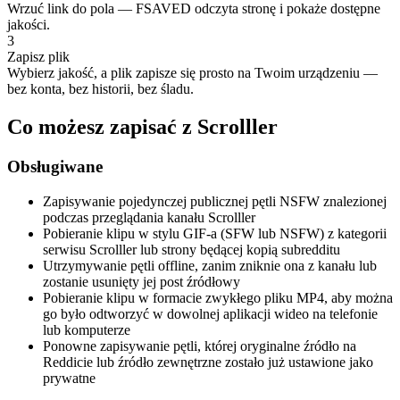
Wrzuć link do pola — FSAVED odczyta stronę i pokaże dostępne
jakości.
3
Zapisz plik
Wybierz jakość, a plik zapisze się prosto na Twoim urządzeniu —
bez konta, bez historii, bez śladu.
Co możesz zapisać z Scrolller
Obsługiwane
Zapisywanie pojedynczej publicznej pętli NSFW znalezionej
podczas przeglądania kanału Scrolller
Pobieranie klipu w stylu GIF-a (SFW lub NSFW) z kategorii
serwisu Scrolller lub strony będącej kopią subredditu
Utrzymywanie pętli offline, zanim zniknie ona z kanału lub
zostanie usunięty jej post źródłowy
Pobieranie klipu w formacie zwykłego pliku MP4, aby można
go było odtworzyć w dowolnej aplikacji wideo na telefonie
lub komputerze
Ponowne zapisywanie pętli, której oryginalne źródło na
Reddicie lub źródło zewnętrzne zostało już ustawione jako
prywatne