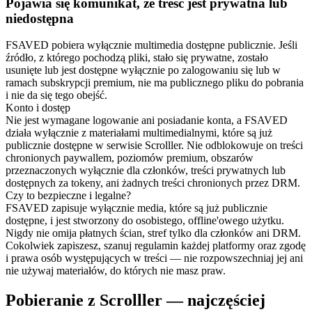
Pojawia się komunikat, że treść jest prywatna lub
niedostępna
FSAVED pobiera wyłącznie multimedia dostępne publicznie. Jeśli
źródło, z którego pochodzą pliki, stało się prywatne, zostało
usunięte lub jest dostępne wyłącznie po zalogowaniu się lub w
ramach subskrypcji premium, nie ma publicznego pliku do pobrania
i nie da się tego obejść.
Konto i dostęp
Nie jest wymagane logowanie ani posiadanie konta, a FSAVED
działa wyłącznie z materiałami multimedialnymi, które są już
publicznie dostępne w serwisie Scrolller. Nie odblokowuje on treści
chronionych paywallem, poziomów premium, obszarów
przeznaczonych wyłącznie dla członków, treści prywatnych lub
dostępnych za tokeny, ani żadnych treści chronionych przez DRM.
Czy to bezpieczne i legalne?
FSAVED zapisuje wyłącznie media, które są już publicznie
dostępne, i jest stworzony do osobistego, offline'owego użytku.
Nigdy nie omija płatnych ścian, stref tylko dla członków ani DRM.
Cokolwiek zapiszesz, szanuj regulamin każdej platformy oraz zgodę
i prawa osób występujących w treści — nie rozpowszechniaj jej ani
nie używaj materiałów, do których nie masz praw.
Pobieranie z Scrolller — najczęściej