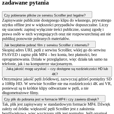
zadawane pytania
Czy pobieranie plików ze serwisu Scrolller jest legalne?
Zapisywanie publicznie dostępnego klipu do własnego, prywatnego
użytku offline jest w większości przypadków dopuszczalne. Liczy
się szacunek: zapisuj wyłącznie treści publiczne, szanuj zgodę i
prawa osób w nich występujących oraz nie rozpowszechniaj ani nie
publikuj ponownie pobranych materiałów.
Jak bezpłatnie pobrać film z serwisu Scrolller z internetu?
Skopiuj adres URL pętli z serwisu Scrolller, wklej go do serwisu
FSAVED i zapisz plik MP4 – bez konta, bez płatności, bez
oprogramowania. Działa w przeglądarce, więc działa tak samo na
telefonie, jak i na komputerze stacjonarnym.
Jaką jakość mogę uzyskać – czy dostępne są rozdzielczości HD lub
4K?
Otrzymujesz jakość pętli źródłowej, zazwyczaj gdzieś pomiędzy SD
a 1080p HD. W serwisie Scrolller nie ma rozdzielczości 4K ani VR,
ponieważ są to krótkie klipy odtwarzane w pętli, a nie
długometrażowe filmy.
Czy plik do pobrania jest w formacie MP4 i czy zawiera dźwięk?
Tak, plik jest zapisywany w standardowym formacie MP4. Dźwięk
zależy od źródła: większość pętli Scrolller jest z założenia
bezdźwiękowa, więc wyciszony plik jest normalny. Jeśli oryginał