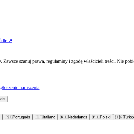
ódle ↗
awsze szanuj prawa, regulaminy i zgodę właścicieli treści. Nie pobi
łoszenie naruszenia
ais
🇵🇹
Português
🇮🇹
Italiano
🇳🇱
Nederlands
🇵🇱
Polski
🇹🇷
Türkç