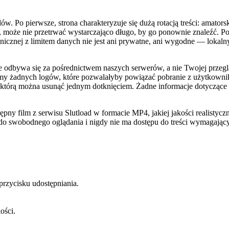
 Po pierwsze, strona charakteryzuje się dużą rotacją treści: amatorskie
bał, może nie przetrwać wystarczająco długo, by go ponownie znaleźć. 
onicznej z limitem danych nie jest ani prywatne, ani wygodne — lokaln
odbywa się za pośrednictwem naszych serwerów, a nie Twojej przegląd
my żadnych logów, które pozwalałyby powiązać pobranie z użytkowniki
 którą można usunąć jednym dotknięciem. Żadne informacje dotyczące 
tępny film z serwisu Slutload w formacie MP4, jakiej jakości realistyc
 do swobodnego oglądania i nigdy nie ma dostępu do treści wymagając
przycisku udostępniania.
ości.