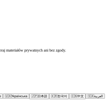
eraj materiałów prywatnych ani bez zgody.
e
🇺🇦
Українська
🇯🇵
日本語
🇰🇷
한국어
🇨🇳
中文
🇸🇦
العربية