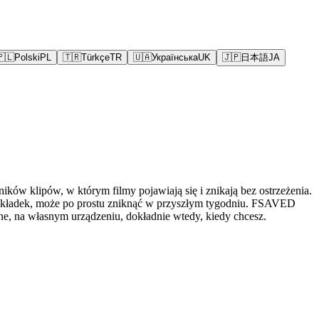
🇵🇱
Polski
PL
🇹🇷
Türkçe
TR
🇺🇦
Українська
UK
🇯🇵
日本語
JA
ików klipów, w którym filmy pojawiają się i znikają bez ostrzeżenia.
o zakładek, może po prostu zniknąć w przyszłym tygodniu. FSAVED
ne, na własnym urządzeniu, dokładnie wtedy, kiedy chcesz.