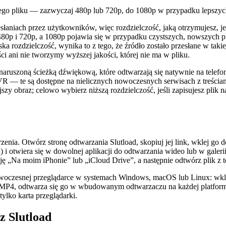
ego pliku — zazwyczaj 480p lub 720p, do 1080p w przypadku lepszych 
zesłaniach przez użytkowników, więc rozdzielczość, jaką otrzymujesz, 
 480p i 720p, a 1080p pojawia się w przypadku czystszych, nowszych
ska rozdzielczość, wynika to z tego, że źródło zostało przesłane w takiej 
ci ani nie tworzymy wyższej jakości, której nie ma w pliku.
aruszoną ścieżką dźwiękową, które odtwarzają się natywnie na telefon
R — te są dostępne na nielicznych nowoczesnych serwisach z treściami
zy obraz; celowo wybierz niższą rozdzielczość, jeśli zapisujesz plik n
zerzenia. Otwórz stronę odtwarzania Slutload, skopiuj jej link, wklej 
iki) i otwiera się w dowolnej aplikacji do odtwarzania wideo lub w gal
cję „Na moim iPhonie” lub „iCloud Drive”, a następnie odtwórz plik z t
oczesnej przeglądarce w systemach Windows, macOS lub Linux: wklej 
m MP4, odtwarza się go w wbudowanym odtwarzaczu na każdej platfo
ylko karta przeglądarki.
z Slutload