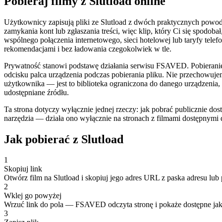
Pobieraj filmy z Slutload online
Użytkownicy zapisują pliki ze Slutload z dwóch praktycznych powodów.
zamykania kont lub zgłaszania treści, więc klip, który Ci się spodo
wspólnego połączenia internetowego, sieci hotelowej lub taryfy telef
rekomendacjami i bez ładowania czegokolwiek w tle.
Prywatność stanowi podstawę działania serwisu FSAVED. Pobieranie 
odcisku palca urządzenia podczas pobierania pliku. Nie przechowuje
użytkownika — jest to biblioteka ograniczona do danego urządzenia,
udostępniane źródłu.
Ta strona dotyczy wyłącznie jednej rzeczy: jak pobrać publicznie dos
narzędzia — działa ono wyłącznie na stronach z filmami dostępnymi
Jak pobierać z Slutload
1
Skopiuj link
Otwórz film na Slutload i skopiuj jego adres URL z paska adresu lub 
2
Wklej go powyżej
Wrzuć link do pola — FSAVED odczyta stronę i pokaże dostępne jak
3