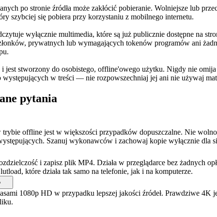
ych po stronie źródła może zakłócić pobieranie. Wolniejsze lub prze
y szybciej się pobiera przy korzystaniu z mobilnego internetu.
uje wyłącznie multimedia, które są już publicznie dostępne na stron
złonków, prywatnych lub wymagających tokenów programów ani żadnyc
pu.
i jest stworzony do osobistego, offline'owego użytku. Nigdy nie omij
b występujących w treści — nie rozpowszechniaj jej ani nie używaj mat
ane pytania
 trybie offline jest w większości przypadków dopuszczalne. Nie woln
 występujących. Szanuj wykonawców i zachowaj kopie wyłącznie dla sie
dzielczość i zapisz plik MP4. Działa w przeglądarce bez żadnych opła
oad, które działa tak samo na telefonie, jak i na komputerze.
?
asami 1080p HD w przypadku lepszej jakości źródeł. Prawdziwe 4K jest 
liku.