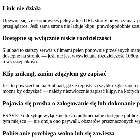
Link nie działa
Upewnij się, że skopiowałeś pełny adres URL strony odtwarzania z pa
przeglądarce. Jeśli sama strona nie ładuje klipu, prawdopodobnie zost
Dostępne są wyłącznie niskie rozdzielczości
Slutload to starszy serwis z filmami pełen ponownie przesłanych ma
dostępne na stronie — jeśli nie jest wyświetlana rozdzielczość 1080p
o wyższej jakości.
Klip zniknął, zanim zdążyłem go zapisać
Jest to powszechne na Slutload, gdzie reposty są szybko zgłaszane i u
można by odzyskać — należy niezwłocznie zapisać klipy, na których n
Pojawia się prośba o zalogowanie się lub dokonanie p
FSAVED odczytuje wyłącznie treści multimedialne dostępne publiczni
tym miejscu — nie omija ono paywalli, obszarów przeznaczonych w
Pobieranie przebiega wolno lub się zawiesza