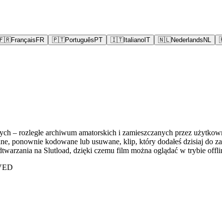
🇫🇷
Français
FR
🇵🇹
Português
PT
🇮🇹
Italiano
IT
🇳🇱
Nederlands
NL
łych – rozległe archiwum amatorskich i zamieszczanych przez użytkown
ywane, ponownie kodowane lub usuwane, klip, który dodałeś dzisiaj d
warzania na Slutload, dzięki czemu film można oglądać w trybie offli
AVED