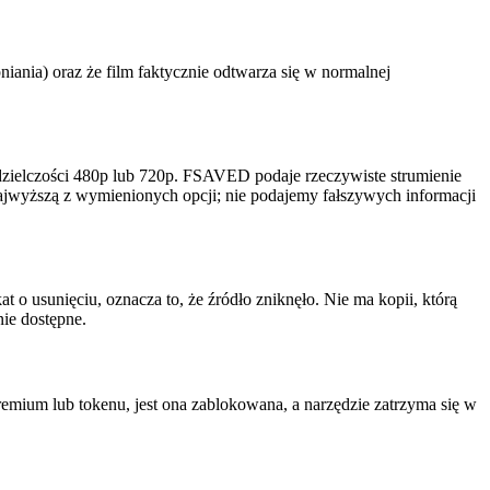
iania) oraz że film faktycznie odtwarza się w normalnej
zdzielczości 480p lub 720p. FSAVED podaje rzeczywiste strumienie
z najwyższą z wymienionych opcji; nie podajemy fałszywych informacji
t o usunięciu, oznacza to, że źródło zniknęło. Nie ma kopii, którą
nie dostępne.
emium lub tokenu, jest ona zablokowana, a narzędzie zatrzyma się w