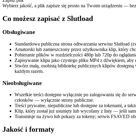
Zapisz plik
Wybierz jakość, a plik zapisze się prosto na Twoim urządzeniu — bez k
Co możesz zapisać z Slutload
Obsługiwane
Standardowa publiczna strona odtwarzania serwisu Slutload (zw
Amatorski lub zamieszczony przez użytkownika klip, który chc
Pobieranie plików w rozdzielczości 480p lub 720p do oglądania
Zapisywanie klipu jako czystego pliku MP4 z dźwiękiem, aby m
Stwórz małą, osobistą bibliotekę publicznych klipów dostępn
każdym razem.
Nieobsługiwane
Wszelkie treści dostępne wyłącznie po zalogowaniu się do se
członków — wyłącznie strony publiczne.
Treści prywatne, niepubliczne lub dostępne za tokenami, a ta
Klip, który został już usunięty lub wycofany z listy — jeśli sa
Transmisje na żywo lub pokazy za tokeny; serwis FSAVED obsłu
Jakość i formaty