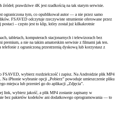
źródeł; prawdziwe 4K jest rzadkością na tak starym serwisie.
jest ograniczona tym, co opublikował autor — a nie przez samo
 plików. FSAVED odczytuje rzeczywiste strumienie oferowane przez
postaci – często jest to klip, który został już kilkakrotnie
ach, tabletach, komputerach stacjonarnych i telewizorach bez
 premium, a nie na takim amatorskim serwisie z filmami jak ten.
a telefonie z ograniczoną przestrzenią dyskową lub korzystasz z
go do FSAVED, wybierz rozdzielczość i zapisz. Na Androidzie plik MP4
erii. Na iPhonie wybranie opcji „Pobierz” powoduje umieszczenie pliku
ego miejsca lub przenieś go do aplikacji „Zdjęcia”.
link, wybierz jakość, a plik MP4 zostanie zapisany w
rmie bez pakietów kodeków ani dodatkowego oprogramowania — to