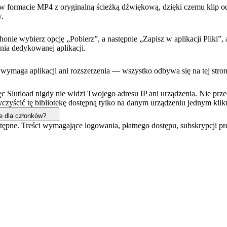
i w formacie MP4 z oryginalną ścieżką dźwiękową, dzięki czemu klip 
w.
honie wybierz opcję „Pobierz”, a następnie „Zapisz w aplikacji Pliki”,
nia dedykowanej aplikacji.
 wymaga aplikacji ani rozszerzenia — wszystko odbywa się na tej stroni
c Slutload nigdy nie widzi Twojego adresu IP ani urządzenia. Nie pr
zyścić tę bibliotekę dostępną tylko na danym urządzeniu jednym klik
e dla członków?
 dostępne. Treści wymagające logowania, płatnego dostępu, subskrypcji