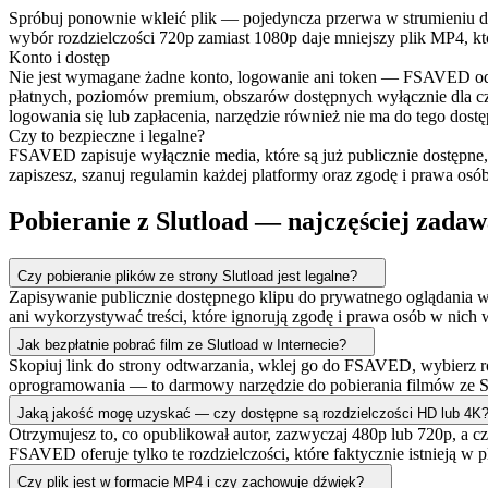
Spróbuj ponownie wkleić plik — pojedyncza przerwa w strumieniu dan
wybór rozdzielczości 720p zamiast 1080p daje mniejszy plik MP4, któr
Konto i dostęp
Nie jest wymagane żadne konto, logowanie ani token — FSAVED odczyt
płatnych, poziomów premium, obszarów dostępnych wyłącznie dla c
logowania się lub zapłacenia, narzędzie również nie ma do tego dostę
Czy to bezpieczne i legalne?
FSAVED zapisuje wyłącznie media, które są już publicznie dostępne, 
zapiszesz, szanuj regulamin każdej platformy oraz zgodę i prawa osó
Pobieranie z Slutload — najczęściej zadaw
Czy pobieranie plików ze strony Slutload jest legalne?
Zapisywanie publicznie dostępnego klipu do prywatnego oglądania w
ani wykorzystywać treści, które ignorują zgodę i prawa osób w nich
Jak bezpłatnie pobrać film ze Slutload w Internecie?
Skopiuj link do strony odtwarzania, wklej go do FSAVED, wybierz roz
oprogramowania — to darmowy narzędzie do pobierania filmów ze Slutl
Jaką jakość mogę uzyskać — czy dostępne są rozdzielczości HD lub 4K
Otrzymujesz to, co opublikował autor, zazwyczaj 480p lub 720p, a cz
FSAVED oferuje tylko te rozdzielczości, które faktycznie istnieją w p
Czy plik jest w formacie MP4 i czy zachowuje dźwięk?