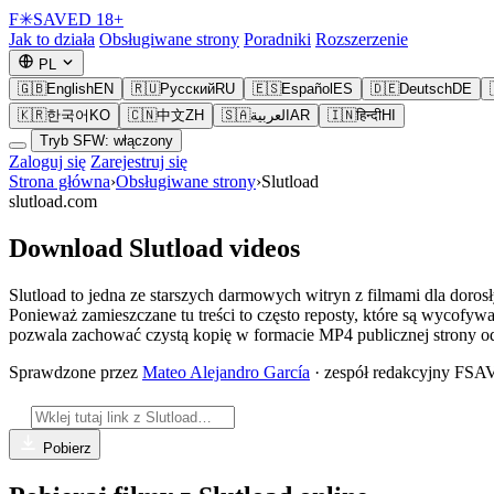
F
✳
SAVED
18+
Jak to działa
Obsługiwane strony
Poradniki
Rozszerzenie
PL
🇬🇧
English
EN
🇷🇺
Русский
RU
🇪🇸
Español
ES
🇩🇪
Deutsch
DE
🇰🇷
한국어
KO
🇨🇳
中文
ZH
🇸🇦
العربية
AR
🇮🇳
हिन्दी
HI
Tryb SFW: włączony
Zaloguj się
Zarejestruj się
Strona główna
›
Obsługiwane strony
›
Slutload
slutload.com
Download Slutload videos
Slutload to jedna ze starszych darmowych witryn z filmami dla doros
Ponieważ zamieszczane tu treści to często reposty, które są wycof
pozwala zachować czystą kopię w formacie MP4 publicznej strony odt
Sprawdzone przez
Mateo Alejandro García
· zespół redakcyjny FS
Pobierz