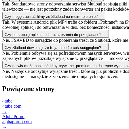
Tak. Standardowe strony odtwarzania serwisu Slutload zapisują plik
telewizorze — nie jest potrzebny żaden konwerter ani pakiet kodekó
Czy mogę zapisać filmy ze Slutload na moim telefonie?
Tak. W systemie Android plik MP4 trafia do folderu „Pobrane”; na iP
dowolnej aplikacji do odtwarzania wideo, bez konieczności instalowa
Czy potrzebuję aplikacji lub rozszerzenia do przeglądarki?
Nie. FSAVED to narzędzie do pobierania treści ze Slutload, które nie
Czy Slutload dowie się, że to ja, albo że coś ściągnąłem?
Nie. Pobieranie odbywa się za pośrednictwem naszych serwerów, wię
zapisanych plików pozostaje wyłącznie w przeglądarce — możesz wyc
Czy serwis może pobierać klipy prywatne, premium lub dostępne wyłączni
Nie. Narzędzie odczytuje wyłącznie treści, które są już publicznie
niedostępne — narzędzie z założenia nie omija tych ograniczeń.
Powiązane strony
4tube
4tube.com
→
AlphaPorno
alphaporno.com
→