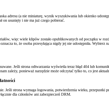
ska adresu (a nie miniaturę, wynik wyszukiwania lub okienko udostępn
ał on usunięty i nie ma już czego pobierać.
teriałów, więc wiele klipów zostało opublikowanych od początku w ro
, oznacza to, że osoba przesyłająca nigdy jej nie udostępniła. Wybier
suwane. Jeśli strona odtwarzania wyświetla teraz błąd 404 lub komunika
am zależy, ponieważ narzędzie może odczytać tylko to, co jest aktual
łatności
e. Jeśli strona wymaga logowania, potwierdzenia wieku, przepustki pr
yłącznie dla członków ani zabezpieczeń DRM.