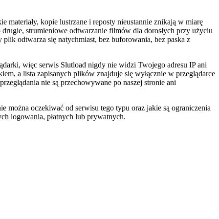
 materiały, kopie lustrzane i reposty nieustannie znikają w miarę
Po drugie, strumieniowe odtwarzanie filmów dla dorosłych przy użyciu
y plik odtwarza się natychmiast, bez buforowania, bez paska z
arki, więc serwis Slutload nigdy nie widzi Twojego adresu IP ani
em, a lista zapisanych plików znajduje się wyłącznie w przeglądarce
przeglądania nie są przechowywane po naszej stronie ani
znie można oczekiwać od serwisu tego typu oraz jakie są ograniczenia
ych logowania, płatnych lub prywatnych.