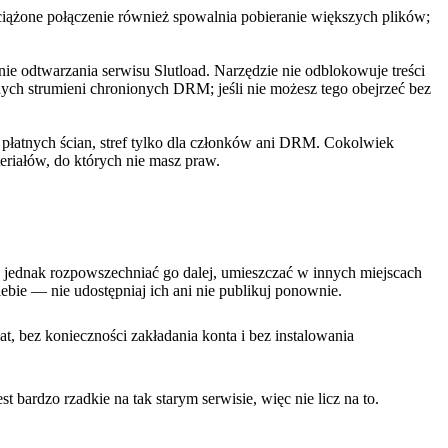
ciążone połączenie również spowalnia pobieranie większych plików;
ie odtwarzania serwisu Slutload. Narzędzie nie odblokowuje treści
h strumieni chronionych DRM; jeśli nie możesz tego obejrzeć bez
a płatnych ścian, stref tylko dla członków ani DRM. Cokolwiek
eriałów, do których nie masz praw.
o jednak rozpowszechniać go dalej, umieszczać w innych miejscach
bie — nie udostępniaj ich ani nie publikuj ponownie.
t, bez konieczności zakładania konta i bez instalowania
bardzo rzadkie na tak starym serwisie, więc nie licz na to.