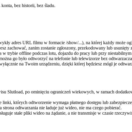
onta, bez historii, bez śladu.
ykły adres URL filmu w formacie /show/...), na której każdy może ogl
esz zachować, zanim zostanie zgłoszony, przekodowany lub usunięty z
 w trybie offline podczas lotu, dojazdu do pracy lub przy niestabilnym
ożna go było odtworzyć na telefonie lub telewizorze bez odtwarzacza
ą wyłącznie na Twoim urządzeniu, dzięki której będziesz mógł je odtw
rwisu Slutload, po ominięciu ograniczeń wiekowych, w ramach dodatk
kże linki, których odtworzenie wymaga płatnego dostępu lub zabezpiec
ma strona odtwarzania nie ładuje już wideo, nie ma czego pobierać.
guje stałe pliki wideo na żądanie, a nie transmisje w czasie rzeczywi