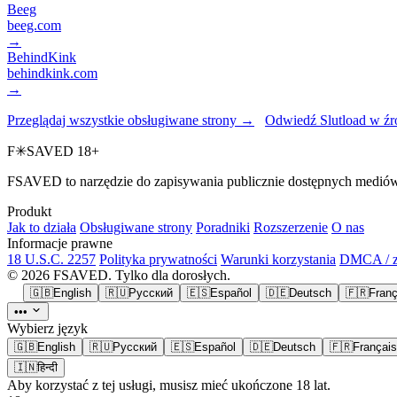
Beeg
beeg.com
→
BehindKink
behindkink.com
→
Przeglądaj wszystkie obsługiwane strony →
Odwiedź Slutload w źr
F
✳
SAVED
18+
FSAVED to narzędzie do zapisywania publicznie dostępnych mediów. Z
Produkt
Jak to działa
Obsługiwane strony
Poradniki
Rozszerzenie
O nas
Informacje prawne
18 U.S.C. 2257
Polityka prywatności
Warunki korzystania
DMCA / zg
© 2026 FSAVED. Tylko dla dorosłych.
🇬🇧
English
🇷🇺
Русский
🇪🇸
Español
🇩🇪
Deutsch
🇫🇷
Franç
•••
Wybierz język
🇬🇧
English
🇷🇺
Русский
🇪🇸
Español
🇩🇪
Deutsch
🇫🇷
Français
🇮🇳
हिन्दी
Aby korzystać z tej usługi, musisz mieć ukończone 18 lat.