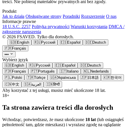
treści. Nie pobieraj materiałów prywatnych ani bez zgody.
Produkt
Jak to działa
Obsługiwane strony
Poradniki
Rozszerzenie
O nas
Informacje prawne
18 U.S.C. 2257
Polityka prywatności
Warunki korzystania
DMCA /
zgłoszenie naruszenia
© 2026 FSAVED. Tylko dla dorosłych.
🇬🇧
English
🇷🇺
Русский
🇪🇸
Español
🇩🇪
Deutsch
🇫🇷
Français
•••
Wybierz język
🇬🇧
English
🇷🇺
Русский
🇪🇸
Español
🇩🇪
Deutsch
🇫🇷
Français
🇵🇹
Português
🇮🇹
Italiano
🇳🇱
Nederlands
🇵🇱
Polski
🇹🇷
Türkçe
🇺🇦
Українська
🇯🇵
日本語
🇰🇷
한국어
🇨🇳
中文
🇸🇦
العربية
🇮🇳
हिन्दी
Aby korzystać z tej usługi, musisz mieć ukończone 18 lat.
18+
Ta strona zawiera treści dla dorosłych
Wchodząc, potwierdzasz, że masz ukończone
18 lat
(lub osiągnąłeś
pełnoletność tam, gdzie mieszkasz) i wyrażasz zgodę na oglądanie