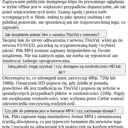
Zapisywanie publicznie dostępnego klipu do prywatnego oglądania
w trybie offline jest w większości przypadków dopuszczalne, ale nie
jesteś właścicielem tych treści. Szanuj zgodę i prawa osób
występujących w filmie, traktuj to jako sprawę osobistą i nie
publikuj ponownie, nie sprzedawaj ani nie rozpowszechniaj tego, co
zapisałeś.
Jak bezpłatnie pobrać film z serwisu ThisVid z internetu?
Skopiuj link do strony odtwarzania z serwisu ThisVid, wklej go do
serwisu FSAVED, poczekaj na wygenerowaną kartę i wybierz
jakość. Plik MP4 zostanie zapisany bezpośrednio na Twoim
urządzeniu. Nie ma żadnych opłat, nie trzeba się rejestrować ani
instalować żadnego oprogramowania.
Jaką jakość mogę uzyskać i czy dostępne są rozdzielczości HD lub
4K?
Otrzymujesz to, co udostępnił autor, zazwyczaj 480p, 720p lub
1080p. Oznaczenie HD pojawia się, gdy źródło je posiada;
prawdziwe 4K jest rzadkością na ThisVid i pojawia się jedynie w
sporadycznych przypadkach plików w rozdzielczości 2160p. Nigdy
nie zwiększamy rozdzielczości, więc wybrana przez Ciebie wartość
odzwierciedla rzeczywistą rozdzielczość.
Czy plik do pobrania jest w formacie MP4 i czy zachowuje dźwięk?
Tak. Pliki zapisane mają standardowy format MP4 z nienaruszoną
ścieżką dźwiękową, co jest typowym formatem dla serwisów tego
typu i pozwala na odtwarzanie ich praktycznie na każdym telefonie,