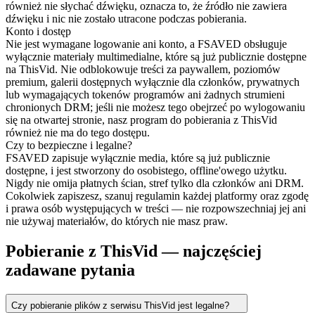
również nie słychać dźwięku, oznacza to, że źródło nie zawiera
dźwięku i nic nie zostało utracone podczas pobierania.
Konto i dostęp
Nie jest wymagane logowanie ani konto, a FSAVED obsługuje
wyłącznie materiały multimedialne, które są już publicznie dostępne
na ThisVid. Nie odblokowuje treści za paywallem, poziomów
premium, galerii dostępnych wyłącznie dla członków, prywatnych
lub wymagających tokenów programów ani żadnych strumieni
chronionych DRM; jeśli nie możesz tego obejrzeć po wylogowaniu
się na otwartej stronie, nasz program do pobierania z ThisVid
również nie ma do tego dostępu.
Czy to bezpieczne i legalne?
FSAVED zapisuje wyłącznie media, które są już publicznie
dostępne, i jest stworzony do osobistego, offline'owego użytku.
Nigdy nie omija płatnych ścian, stref tylko dla członków ani DRM.
Cokolwiek zapiszesz, szanuj regulamin każdej platformy oraz zgodę
i prawa osób występujących w treści — nie rozpowszechniaj jej ani
nie używaj materiałów, do których nie masz praw.
Pobieranie z ThisVid — najczęściej
zadawane pytania
Czy pobieranie plików z serwisu ThisVid jest legalne?