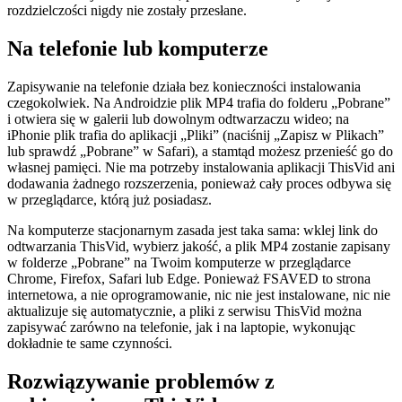
rozdzielczości nigdy nie zostały przesłane.
Na telefonie lub komputerze
Zapisywanie na telefonie działa bez konieczności instalowania
czegokolwiek. Na Androidzie plik MP4 trafia do folderu „Pobrane”
i otwiera się w galerii lub dowolnym odtwarzaczu wideo; na
iPhonie plik trafia do aplikacji „Pliki” (naciśnij „Zapisz w Plikach”
lub sprawdź „Pobrane” w Safari), a stamtąd możesz przenieść go do
własnej pamięci. Nie ma potrzeby instalowania aplikacji ThisVid ani
dodawania żadnego rozszerzenia, ponieważ cały proces odbywa się
w przeglądarce, którą już posiadasz.
Na komputerze stacjonarnym zasada jest taka sama: wklej link do
odtwarzania ThisVid, wybierz jakość, a plik MP4 zostanie zapisany
w folderze „Pobrane” na Twoim komputerze w przeglądarce
Chrome, Firefox, Safari lub Edge. Ponieważ FSAVED to strona
internetowa, a nie oprogramowanie, nic nie jest instalowane, nic nie
aktualizuje się automatycznie, a pliki z serwisu ThisVid można
zapisywać zarówno na telefonie, jak i na laptopie, wykonując
dokładnie te same czynności.
Rozwiązywanie problemów z