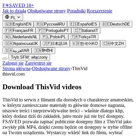
F
✳
SAVED
18+
Jak to działa
Obsługiwane strony
Poradniki
Rozszerzenie
PL
🇬🇧
English
EN
🇷🇺
Русский
RU
🇪🇸
Español
ES
🇩🇪
Deutsch
DE
🇫🇷
Français
FR
🇵🇹
Português
PT
🇮🇹
Italiano
IT
🇳🇱
Nederlands
NL
🇵🇱
Polski
PL
🇹🇷
Türkçe
TR
🇺🇦
Українська
UK
🇯🇵
日本語
JA
🇰🇷
한국어
KO
🇨🇳
中文
ZH
🇸🇦
العربية
AR
🇮🇳
हिन्दी
HI
Tryb SFW: włączony
Zaloguj się
Zarejestruj się
Strona główna
›
Obsługiwane strony
›
ThisVid
thisvid.com
Download ThisVid videos
ThisVid to serwis z filmami dla dorosłych o charakterze amatorskim,
w którym zamieszczane materiały to głównie domowe nagrania,
niszowe treści i nieprzewidywalne treści – właśnie dlatego klip,
który dodasz dziś do zakładek, jutro może już nie być dostępny.
FSAVED pozwala zapisać publicznie dostępny film z ThisVid jako
zwykły plik MP4, dzięki czemu będzie on dostępny w trybie offline
na Twoim urządzeniu. Wystarczy wkleić link do filmu, wybrać