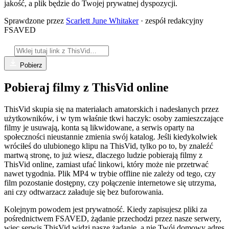
jakość, a plik będzie do Twojej prywatnej dyspozycji.
Sprawdzone przez
Scarlett June Whitaker
· zespół redakcyjny
FSAVED
Pobierz
Pobieraj filmy z ThisVid online
ThisVid skupia się na materiałach amatorskich i nadesłanych przez
użytkowników, i w tym właśnie tkwi haczyk: osoby zamieszczające
filmy je usuwają, konta są likwidowane, a serwis oparty na
społeczności nieustannie zmienia swój katalog. Jeśli kiedykolwiek
wróciłeś do ulubionego klipu na ThisVid, tylko po to, by znaleźć
martwą stronę, to już wiesz, dlaczego ludzie pobierają filmy z
ThisVid online, zamiast ufać linkowi, który może nie przetrwać
nawet tygodnia. Plik MP4 w trybie offline nie zależy od tego, czy
film pozostanie dostępny, czy połączenie internetowe się utrzyma,
ani czy odtwarzacz załaduje się bez buforowania.
Kolejnym powodem jest prywatność. Kiedy zapisujesz pliki za
pośrednictwem FSAVED, żądanie przechodzi przez nasze serwery,
więc serwis ThisVid widzi nasze żądanie, a nie Twój domowy adres