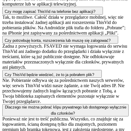
komputerze lub w aplikacji telewizyjnej.
Czy mogę zapisać ThisVid na telefonie bez aplikacji?
Tak, to możliwe. Całość działa w przeglądarce mobilnej, więc nie
trzeba instalować żadnej aplikacji ani rozszerzenia ThisVid do
pobierania plików. Na Androidzie plik trafia do folderu „Pobrane”;
na iPhonie jest zapisywany za pośrednictwem aplikacji „Pliki”.
Czy potrzebuję konta, rozszerzenia lub muszę się zalogować?
Żadna z powyższych. FSAVED nie wymaga logowania do serwisu
ThisVid ani żadnego dodatku do przeglądarki i działa wyłącznie z
treściami, które są już publicznie dostępne. Nie odblokowuje
materiałów przeznaczonych wyłącznie dla członków, prywatnych
ani płatnych.
Czy ThisVid będzie wiedzieć, że to ja pobrałem plik?
Nie. Pobieranie odbywa się za pośrednictwem naszych serwerów,
więc serwis ThisVid widzi nasze żądanie, a nie Twój adres IP. Nie
przechowujemy żadnych logów łączących pobranie z Tobą, a
Twoja biblioteka zapisanych elementów pozostaje wyłącznie w
Twojej przeglądarce.
Dlaczego nie można pobrać klipu prywatnego lub dostępnego wyłącznie
dla członków?
Ponieważ nie jest to treść publiczna. Wszystko, co znajduje się za
logowaniem, ścianą dostępną tylko dla znajomych, poziomem
premium lub bramką tokenową, jest z założenia niedostępne, a my