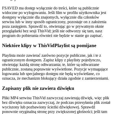
FSAVED ma dostęp wyłącznie do treści, które są publicznie
widoczne po wylogowaniu. Jeśli film w profilu użytkownika jest
dostępny wyłącznie dla znajomych, wyłącznie dla członków
serwisu lub w inny sposób ograniczony, pozostaje on z założenia
poza zasięgiem. Sprawdź to, otwierając go w prywatnym oknie
przeglądarki bez sesji ThisVid; jeśli nie odtworzy się tam, nasz
program do pobierania również nie będzie w stanie go zapisać.
Niektóre klipy w ThisVidPlaylist są pomijane
Playlista może zawierać zarówno pozycje publiczne, jak i te z
ograniczonym dostępem. Zapisz klipy z playlisty pojedynczo,
otwierając każdą stronę odtwarzania; te, które są odtwarzane
publicznie, zostaną poprawnie wyświetlone. Pozycje wymagające
logowania lub specjalnego dostępu nie będą wyświetlane, co
oznacza, że mechanizm blokujący działa zgodnie z zamierzeniami.
Zapisany plik nie zawiera dźwięku
Pliki MP4 serwisu ThisVid zazwyczaj zawierają dźwięk, więc plik
bez dźwięku oznacza zazwyczaj, że podczas przesyłania plik został
wyciszony lub pozbawiony ścieżki dźwiękowej. Sprawdź
ponownie oryginalną stronę przy zwiększonej głośności; jeśli tam