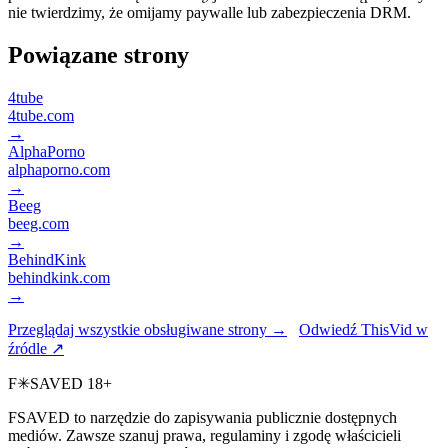
nie twierdzimy, że omijamy paywalle lub zabezpieczenia DRM.
Powiązane strony
4tube
4tube.com
→
AlphaPorno
alphaporno.com
→
Beeg
beeg.com
→
BehindKink
behindkink.com
→
Przeglądaj wszystkie obsługiwane strony →
Odwiedź ThisVid w
źródle ↗
F
✳
SAVED
18+
FSAVED to narzędzie do zapisywania publicznie dostępnych
mediów. Zawsze szanuj prawa, regulaminy i zgodę właścicieli