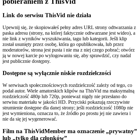
pobieraniem z ThisVid
Link do serwisu ThisVid nie działa
Upewnij się, że skopiowałeś pełny adres URL strony odtwarzania z
paska adresu (strony, na której faktycznie odtwarzane jest wideo), a
nie link z wyników wyszukiwania, tagu lub kategorii. Jeśli klip
został usunięty przez osobę, która go opublikowała, lub przez
moderatorów, strona jest pusta i nie ma z niej czego pobrać; otwórz
ją w nowej karcie po wylogowaniu się, aby sprawdzić, czy nadal
jest publicznie dostępny.
Dostępne są wyłącznie niskie rozdzielczości
W serwisach społecznościowych rozdzielczość zależy od tego, co
podał autor. Wiele amatorskich klipów na ThisVid ma maksymalną
rozdzielczość 480p lub 720p, ponieważ nigdy nie przesłano do
serwisu materiału w jakości HD. Przyciski pokazują rzeczywiste
strumienie dostępne dla danej strony; jeśli rozdzielczość 1080p nie
jest wymieniona, oznacza to, że źródło po prostu jej nie zawiera i
nie da się jej wygenerować.
Film na ThisVidMember ma oznaczenie „prywatny”
lub „tylko dla członków”