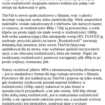
czym rozdzielczość oryginalna stanowi realistyczny pułap i nie
stosuje się skalowania w górę.
ThisVid to serwis społecznościowy z filmami, więc o jakości
decyduje wyłącznie osoba, która zamieściła klip. Wiele amatorskich
materiałów zostało zakodowanych z telefonów lub starszych kamer,
co oznacza, że rozdzielczości 480p i 720p są powszechne, a wiele
klipów po prostu nigdy nie miało wersji w rozdzielczości 1080p.
Jeśli osoba zamieszczająca film udostępniła wersję HD, FSAVED ją
zaoferuje: przyciski jakości na karcie „Rozdzielczość” zawierają
dokładną listę strumieni, które serwis ThisVid faktycznie
opublikował dla tej strony, więc wybierasz spośród rzeczywistych
opcji, a nie obiecanej rozdzielczości, która nie istnieje. Nigdy nie
zwiększamy rozdzielczości, ponieważ rozciągnięty plik 480p to po
prostu większy, rozmazany plik.
Należy oczekiwać plików MP4 z nienaruszoną ścieżką dźwiękową
– jest to standardowy format dla tego rodzaju serwisów z filmami.
Prawdziwe 4K jest rzadkością na ThisVid i pojawia się tylko wtedy,
gdy konkretny użytkownik przesłał materiał źródłowy w
rozdzielczości 2160p; należy traktować to jako bonus w
sporadycznych przypadkach, a nie jako normę. Jeśli klip oferuje
tylko jedną niską rozdzielczość, jest to maksymalna rozdzielczość
źródła, a nie ograniczenie nałożone przez nas, a uzyskanie wyższej
rozdzielczości jest niemożliwe, ponieważ dane o wyższej