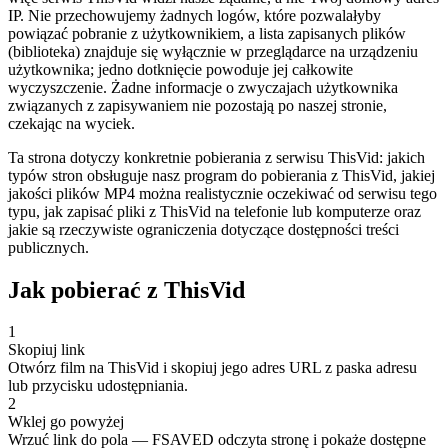
IP. Nie przechowujemy żadnych logów, które pozwalałyby
powiązać pobranie z użytkownikiem, a lista zapisanych plików
(biblioteka) znajduje się wyłącznie w przeglądarce na urządzeniu
użytkownika; jedno dotknięcie powoduje jej całkowite
wyczyszczenie. Żadne informacje o zwyczajach użytkownika
związanych z zapisywaniem nie pozostają po naszej stronie,
czekając na wyciek.
Ta strona dotyczy konkretnie pobierania z serwisu ThisVid: jakich
typów stron obsługuje nasz program do pobierania z ThisVid, jakiej
jakości plików MP4 można realistycznie oczekiwać od serwisu tego
typu, jak zapisać pliki z ThisVid na telefonie lub komputerze oraz
jakie są rzeczywiste ograniczenia dotyczące dostępności treści
publicznych.
Jak pobierać z ThisVid
1
Skopiuj link
Otwórz film na ThisVid i skopiuj jego adres URL z paska adresu
lub przycisku udostępniania.
2
Wklej go powyżej
Wrzuć link do pola — FSAVED odczyta stronę i pokaże dostępne