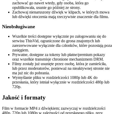
zachować go nawet wtedy, gdy osoba, która go
opublikowała, usunie go później ze strony.
Zachowaj nienaruszony dźwięk w klipach, w których mowa
lub dźwięki otoczenia mają rzeczywiste znaczenie dla filmu.
Nieobsługiwane
Wszelkie treści dostępne wyłącznie po zalogowaniu się do
serwisu ThisVid, ograniczone do grona znajomych lub
zarezerwowane wyłącznie dla członków, które pozostają poza
zasięgiem.
Prywatne, dostępne za tokeny lub płatne/premium pokazy
oraz wszelkie transmisje chronione mechanizmem DRM.
Filmy zostały już usunięte przez osobę, która je zamieściła,
lub przez moderatorów, ponieważ na nieaktywnej stronie nie
ma już nic do pobrania.
Wymyślanie pliku w rozdzielczości 1080p lub 4K do
przesłania, który istniał wyłącznie w rozdzielczości 480p lub
720p.
Jakość i formaty
Film w formacie MP4 z dźwiękiem; zazwyczaj w rozdzielczości
480p, 720p lub 1080p w zależności od przesłanego pliku, przy