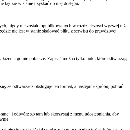
e będzie w stanie uzyskać do niej dostępu.
ch, nigdy nie zostało opublikowanych w rozdzielczości wyższej niż
rzędzie nie jest w stanie skalować pliku z serwisu do prawdziwej
ożenia go nie pobierze. Zapisać można tylko linki, które odtwarzają
ę, że odtwarzacz obsługuje ten format, a następnie spróbuj pobrać
obrane” i odtwórz go tam lub skorzystaj z menu udostępniania, aby
wnie.
jmie się resztą. Działa wyłącznie w przypadku treści, które są już