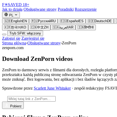
F
✳
SAVED
18+
Jak to działa
Obsługiwane strony
Poradniki
Rozszerzenie
PL
🇬🇧
English
EN
🇷🇺
Русский
RU
🇪🇸
Español
ES
🇩🇪
Deutsch
DE
🇰🇷
한국어
KO
🇨🇳
中文
ZH
🇸🇦
العربية
AR
🇮🇳
हिन्दी
HI
Tryb SFW: włączony
Zaloguj się
Zarejestruj się
Strona główna
›
Obsługiwane strony
›
ZenPorn
zenporn.com
Download ZenPorn videos
ZenPorn to darmowy serwis z filmami dla dorosłych, rozległa platforma
przekształca każdą publiczną stronę odtwarzania ZenPorn w czysty pl
może zniknąć. Bez logowania, bez aplikacji i bez śladów łączących z
Sprawdzone przez
Scarlett June Whitaker
· zespół redakcyjny FSA
Pobierz