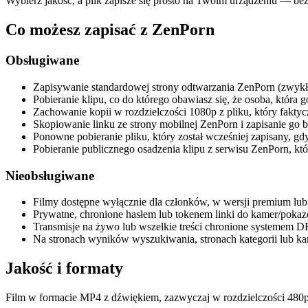
Wybierz jakość, a plik zapisze się prosto na Twoim urządzeniu — bez k
Co możesz zapisać z ZenPorn
Obsługiwane
Zapisywanie standardowej strony odtwarzania ZenPorn (zwykły 
Pobieranie klipu, co do którego obawiasz się, że osoba, która
Zachowanie kopii w rozdzielczości 1080p z pliku, który faktycz
Skopiowanie linku ze strony mobilnej ZenPorn i zapisanie go 
Ponowne pobieranie pliku, który został wcześniej zapisany, gdy
Pobieranie publicznego osadzenia klipu z serwisu ZenPorn, k
Nieobsługiwane
Filmy dostępne wyłącznie dla członków, w wersji premium lub
Prywatne, chronione hasłem lub tokenem linki do kamer/pokazó
Transmisje na żywo lub wszelkie treści chronione systemem D
Na stronach wyników wyszukiwania, stronach kategorii lub kana
Jakość i formaty
Film w formacie MP4 z dźwiękiem, zazwyczaj w rozdzielczości 480p /