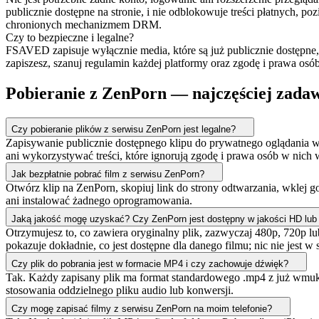
publicznie dostępne na stronie, i nie odblokowuje treści płatnych
chronionych mechanizmem DRM.
Czy to bezpieczne i legalne?
FSAVED zapisuje wyłącznie media, które są już publicznie dostępne, 
zapiszesz, szanuj regulamin każdej platformy oraz zgodę i prawa osó
Pobieranie z ZenPorn — najczęściej zada
Czy pobieranie plików z serwisu ZenPorn jest legalne?
Zapisywanie publicznie dostępnego klipu do prywatnego oglądania w
ani wykorzystywać treści, które ignorują zgodę i prawa osób w nich
Jak bezpłatnie pobrać film z serwisu ZenPorn?
Otwórz klip na ZenPorn, skopiuj link do strony odtwarzania, wklej 
ani instalować żadnego oprogramowania.
Jaką jakość mogę uzyskać? Czy ZenPorn jest dostępny w jakości HD lub
Otrzymujesz to, co zawiera oryginalny plik, zazwyczaj 480p, 720p lu
pokazuje dokładnie, co jest dostępne dla danego filmu; nic nie jest 
Czy plik do pobrania jest w formacie MP4 i czy zachowuje dźwięk?
Tak. Każdy zapisany plik ma format standardowego .mp4 z już wmuk
stosowania oddzielnego pliku audio lub konwersji.
Czy mogę zapisać filmy z serwisu ZenPorn na moim telefonie?