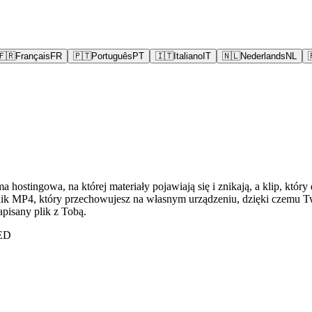
🇫🇷
Français
FR
🇵🇹
Português
PT
🇮🇹
Italiano
IT
🇳🇱
Nederlands
NL
 hostingowa, na której materiały pojawiają się i znikają, a klip, który
ik MP4, który przechowujesz na własnym urządzeniu, dzięki czemu Twoj
apisany plik z Tobą.
VED