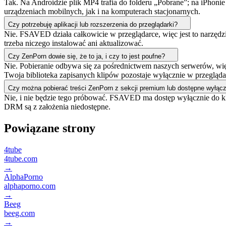
Tak. Na Androidzie plik MP4 trafia do folderu „Pobrane”; na iPhonie l
urządzeniach mobilnych, jak i na komputerach stacjonarnych.
Czy potrzebuję aplikacji lub rozszerzenia do przeglądarki?
Nie. FSAVED działa całkowicie w przeglądarce, więc jest to narzędzie
trzeba niczego instalować ani aktualizować.
Czy ZenPorn dowie się, że to ja, i czy to jest poufne?
Nie. Pobieranie odbywa się za pośrednictwem naszych serwerów, więc
Twoja biblioteka zapisanych klipów pozostaje wyłącznie w przegląda
Czy można pobierać treści ZenPorn z sekcji premium lub dostępne wyłącz
Nie, i nie będzie tego próbować. FSAVED ma dostęp wyłącznie do kl
DRM są z założenia niedostępne.
Powiązane strony
4tube
4tube.com
→
AlphaPorno
alphaporno.com
→
Beeg
beeg.com
→