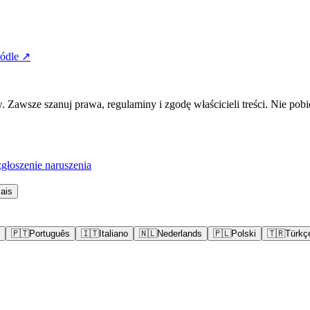
ódle ↗
awsze szanuj prawa, regulaminy i zgodę właścicieli treści. Nie pobi
łoszenie naruszenia
ais
🇵🇹
Português
🇮🇹
Italiano
🇳🇱
Nederlands
🇵🇱
Polski
🇹🇷
Türkç