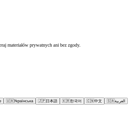
eraj materiałów prywatnych ani bez zgody.
e
🇺🇦
Українська
🇯🇵
日本語
🇰🇷
한국어
🇨🇳
中文
🇸🇦
العربية