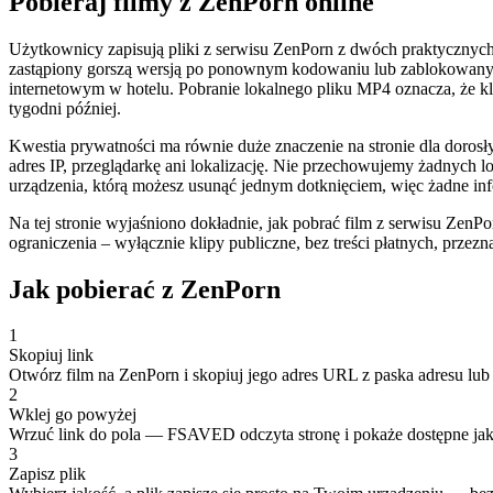
Pobieraj filmy z ZenPorn online
Użytkownicy zapisują pliki z serwisu ZenPorn z dwóch praktycznych p
zastąpiony gorszą wersją po ponownym kodowaniu lub zablokowany ge
internetowym w hotelu. Pobranie lokalnego pliku MP4 oznacza, że kl
tygodni później.
Kwestia prywatności ma równie duże znaczenie na stronie dla doro
adres IP, przeglądarkę ani lokalizację. Nie przechowujemy żadnych lo
urządzenia, którą możesz usunąć jednym dotknięciem, więc żadne in
Na tej stronie wyjaśniono dokładnie, jak pobrać film z serwisu ZenPo
ograniczenia – wyłącznie klipy publiczne, bez treści płatnych, prz
Jak pobierać z ZenPorn
1
Skopiuj link
Otwórz film na ZenPorn i skopiuj jego adres URL z paska adresu lub 
2
Wklej go powyżej
Wrzuć link do pola — FSAVED odczyta stronę i pokaże dostępne jak
3
Zapisz plik