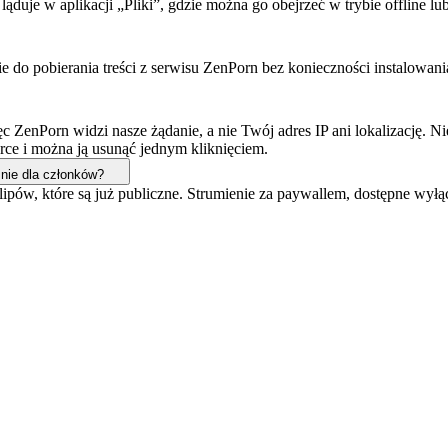
ąduje w aplikacji „Pliki”, gdzie można go obejrzeć w trybie offline lub
 do pobierania treści z serwisu ZenPorn bez konieczności instalowania a
 ZenPorn widzi nasze żądanie, a nie Twój adres IP ani lokalizację. 
rce i można ją usunąć jednym kliknięciem.
nie dla członków?
ipów, które są już publiczne. Strumienie za paywallem, dostępne wył