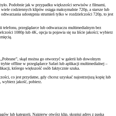
 było. Podobnie jak w przypadku większości serwisów z filmami,
, wiele codziennych klipów osiąga maksymalnie 720p, a starsze lub
odtwarzania udostępnia strumień tylko w rozdzielczości 720p, to jest
i telefonu, przeglądarce lub odtwarzaczu multimedialnym bez
zości 1080p lub 4K, opcja ta pojawia się na liście jakości; wybierz
amięcią.
eru „Pobrane”, skąd można go otworzyć w galerii lub dowolnym
trybie offline w przeglądarce Safari lub aplikacji multimedialnej –
ikacji, którego większość osób faktycznie szuka.
zości, co jest przydatne, gdy chcesz uzyskać najostrzejszą kopię lub
, wybierz jakość, pobierz.
agów lub kategorii. Najpierw otwórz klip, skopiuj adres z paska