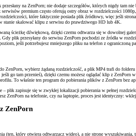
k przesłany na ZenPorn; nie dodaje szczegółów, których nigdy tam nie
 z serwisów premium często oferują ostry obraz w rozdzielczości 1080p
zielczości, które faktycznie posiada plik źródłowy, więc jeśli strona 
 w stanie skalować klipu z serwisu do prawdziwego HD lub 4K.
waną ścieżkę dźwiękową, dzięki czemu odtwarza się w dowolnej galeri
dy plik przesyłany do serwisu ZenPorn pochodzi ze źródła w rozdzielc
oziom, jeśli potrzebujesz mniejszego pliku na telefon z ograniczoną p
k do ZenPorn, wybierz żądaną rozdzielczość, a plik MP4 trafi do fold
, jeśli go tam przenieś), dzięki czemu możesz oglądać klip z ZenPorn w 
rofilu. To właśnie ten program do pobierania plików z ZenPorn bez apl
 plik zapisuje się w zwykłej lokalizacji pobierania w pełnej rozdzielc
esz ZenPorn na telefonie, czy na laptopie, proces jest identyczny: wklej
 z ZenPorn
a (ten, który otwiera odtwarzacz wideo), a nie stronę wyszukiwania, t