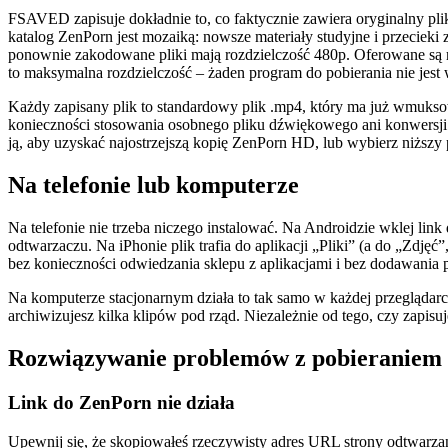
FSAVED zapisuje dokładnie to, co faktycznie zawiera oryginalny pli
katalog ZenPorn jest mozaiką: nowsze materiały studyjne i przecieki
ponownie zakodowane pliki mają rozdzielczość 480p. Oferowane są rozd
to maksymalna rozdzielczość – żaden program do pobierania nie jest
Każdy zapisany plik to standardowy plik .mp4, który ma już wmukso
konieczności stosowania osobnego pliku dźwiękowego ani konwersji. G
ją, aby uzyskać najostrzejszą kopię ZenPorn HD, lub wybierz niższy p
Na telefonie lub komputerze
Na telefonie nie trzeba niczego instalować. Na Androidzie wklej lin
odtwarzaczu. Na iPhonie plik trafia do aplikacji „Pliki” (a do „Zdjęć”
bez konieczności odwiedzania sklepu z aplikacjami i bez dodawania p
Na komputerze stacjonarnym działa to tak samo w każdej przeglądarce –
archiwizujesz kilka klipów pod rząd. Niezależnie od tego, czy zapisuj
Rozwiązywanie problemów z pobieraniem
Link do ZenPorn nie działa
Upewnij się, że skopiowałeś rzeczywisty adres URL strony odtwarzani