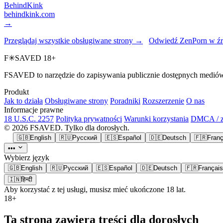
BehindKink
behindkink.com
→
Przeglądaj wszystkie obsługiwane strony →
Odwiedź ZenPorn w źr
F
✳
SAVED
18+
FSAVED to narzędzie do zapisywania publicznie dostępnych mediów. Z
Produkt
Jak to działa
Obsługiwane strony
Poradniki
Rozszerzenie
O nas
Informacje prawne
18 U.S.C. 2257
Polityka prywatności
Warunki korzystania
DMCA / zg
© 2026 FSAVED. Tylko dla dorosłych.
🇬🇧
English
🇷🇺
Русский
🇪🇸
Español
🇩🇪
Deutsch
🇫🇷
Franç
•••
Wybierz język
🇬🇧
English
🇷🇺
Русский
🇪🇸
Español
🇩🇪
Deutsch
🇫🇷
Français
🇮🇳
हिन्दी
Aby korzystać z tej usługi, musisz mieć ukończone 18 lat.
18+
Ta strona zawiera treści dla dorosłych