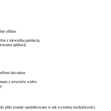
ie offline
efon z niewielką pamięcią
owanej aplikacji
enPorn lub token
rania z serwisów wideo
ty
y pliki zostały opublikowane w tak wysokiej rozdzielczości.