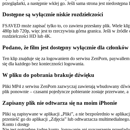
przeglądarki, a następnie wklej go. Jeśli sama strona jest niedostę
Dostępne są wyłącznie niskie rozdzielczości
FSAVED może zapisać tylko to, co zawiera przesłany plik. Wiele kl
480p lub 720p, więc jest to rzeczywista górna granica. Jeśli w źródle
rozdzielczości HD lub 4K.
Podano, że film jest dostępny wyłącznie dla członkó
Ten klip znajduje się za logowaniem do serwisu ZenPorn, paywallem 
się dla każdego bez konieczności logowania.
W pliku do pobrania brakuje dźwięku
Pliki MP4 z serwisu ZenPorn zazwyczaj zawierają wbudowany dźwięk. J
plik ponownie – czasami pojedyncze pobieranie zostaje przerwane, a
Zapisany plik nie odtwarza się na moim iPhonie
Pliki są zapisywane w aplikacji „Pliki”, a nie bezpośrednio w aplika
przenieść go do aplikacji „Zdjęcia” lub odtwarzacza multimedialneg
Konto i dostęp
Nie jest potrzebne żadne konto, logowanie ani rozszerzenie przegląd