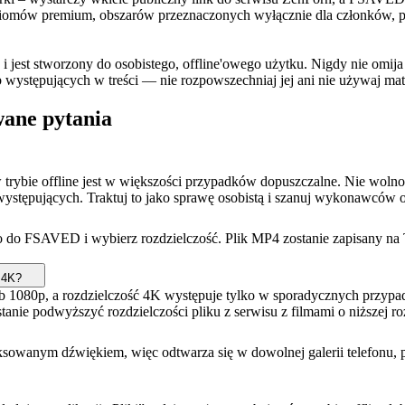
, poziomów premium, obszarów przeznaczonych wyłącznie dla członków
i jest stworzony do osobistego, offline'owego użytku. Nigdy nie omij
b występujących w treści — nie rozpowszechniaj jej ani nie używaj mat
wane pytania
 trybie offline jest w większości przypadków dopuszczalne. Nie woln
 występujących. Traktuj to jako sprawę osobistą i szanuj wykonawców 
go do FSAVED i wybierz rozdzielczość. Plik MP4 zostanie zapisany na 
 4K?
b 1080p, a rozdzielczość 4K występuje tylko w sporadycznych przypadk
w stanie podwyższyć rozdzielczości pliku z serwisu z filmami o niższej
sowanym dźwiękiem, więc odtwarza się w dowolnej galerii telefonu, 