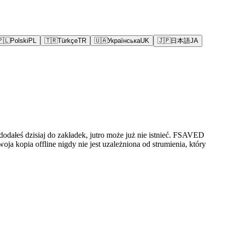
🇵🇱
Polski
PL
🇹🇷
Türkçe
TR
🇺🇦
Українська
UK
🇯🇵
日本語
JA
 dodałeś dzisiaj do zakładek, jutro może już nie istnieć. FSAVED
a kopia offline nigdy nie jest uzależniona od strumienia, który