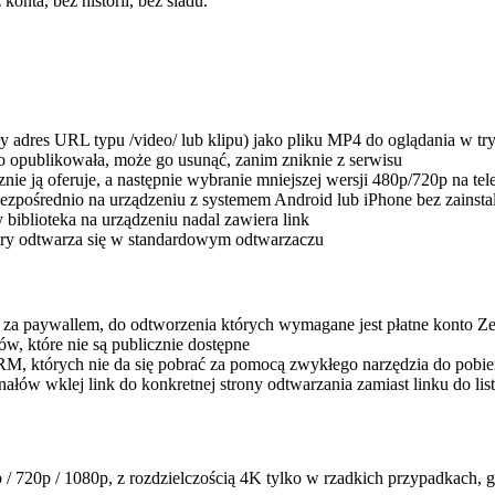
onta, bez historii, bez śladu.
adres URL typu /video/ lub klipu) jako pliku MP4 do oglądania w tryb
 go opublikowała, może go usunąć, zanim zniknie z serwisu
nie ją oferuje, a następnie wybranie mniejszej wersji 480p/720p na tel
bezpośrednio na urządzeniu z systemem Android lub iPhone bez zainstal
 biblioteka na urządzeniu nadal zawiera link
tóry odtwarza się w standardowym odtwarzaczu
 za paywallem, do odtworzenia których wymagane jest płatne konto Z
w, które nie są publicznie dostępne
RM, których nie da się pobrać za pomocą zwykłego narzędzia do pobie
łów wklej link do konkretnej strony odtwarzania zamiast linku do lis
 720p / 1080p, z rozdzielczością 4K tylko w rzadkich przypadkach, gd