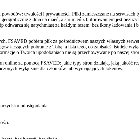
owodów: trwałości i prywatności. Pliki zamieszczane na serwisach typu
ograficznie z dnia na dzień, a strumień z buforowaniem jest bezużyt
ip odtwarza się natychmiast za każdym razem, bez ikony ładowania i b
słych. FSAVED pobiera plik za pośrednictwem naszych własnych serwe
gów łączących pobranie z Tobą, a lista tego, co zapisałeś, istnieje wy
formacje o Twoich upodobaniach nie są przechowywane po naszej stron
rn online za pomocą FSAVED: jakie typy stron działają, jaką jakość rea
eznaczonych wyłącznie dla członków lub wymagających tokenów.
przycisku udostępniania.
ości.