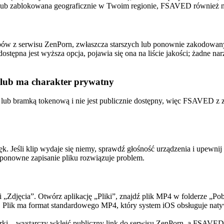
pna lub zablokowana geograficznie w Twoim regionie, FSAVED również ni
ipów z serwisu ZenPorn, zwłaszcza starszych lub ponownie zakodowany
 dostępna jest wyższa opcja, pojawia się ona na liście jakości; żadne na
w lub ma charakter prywatny
lub bramką tokenową i nie jest publicznie dostępny, więc FSAVED z zał
eśli klip wydaje się niemy, sprawdź głośność urządzenia i upewnij si
 ponowne zapisanie pliku rozwiązuje problem.
cji „Zdjęcia”. Otwórz aplikację „Pliki”, znajdź plik MP4 w folderze „P
o. Plik ma format standardowego MP4, który system iOS obsługuje naty
arki – wystarczy wkleić publiczny link do serwisu ZenPorn, a FSAVED za