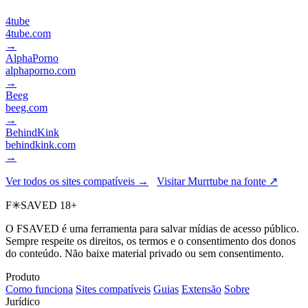
4tube
4tube.com
→
AlphaPorno
alphaporno.com
→
Beeg
beeg.com
→
BehindKink
behindkink.com
→
Ver todos os sites compatíveis →
Visitar Murrtube na fonte ↗
F
✳
SAVED
18+
O FSAVED é uma ferramenta para salvar mídias de acesso público.
Sempre respeite os direitos, os termos e o consentimento dos donos
do conteúdo. Não baixe material privado ou sem consentimento.
Produto
Como funciona
Sites compatíveis
Guias
Extensão
Sobre
Jurídico