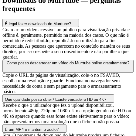
Downloads do Murrtube — perguntas
frequentes
É legal fazer downloads do Murrtube?
Guardar um vídeo acessível ao público para visualização privada e
offline é, geralmente, permitido na maioria dos casos. O que não é
permitido é redistribuí-lo, republicá-lo ou utilizá-lo para fins
comerciais. As pessoas que aparecem no conteúdo mantêm os seus
direitos, por isso respeite o seu consentimento e não partilhe o que
guardar.
Como posso descarregar um vídeo do Murrtube online gratuitamente?
Copie o URL da página de visualização, cole-o no FSAVED,
escolha uma resolução e guarde. Funciona no navegador sem
necessidade de conta e sem pagamento para o armazenamento
básico.
Que qualidade posso obter? Existe verdadeiro HD ou 4K?
Recebe o que o utilizador que fez o upload disponibilizou,
normalmente 480p, 720p ou 1080p. Uma opção genuína de HD ou
4K só aparece quando essa fonte existe efetivamente para o vídeo;
não apresentaremos uma resolução que o ficheiro não possua.
É um MP4 e mantém o áudio?
Sim. O programa de download do Murrtube produz um ficheiro