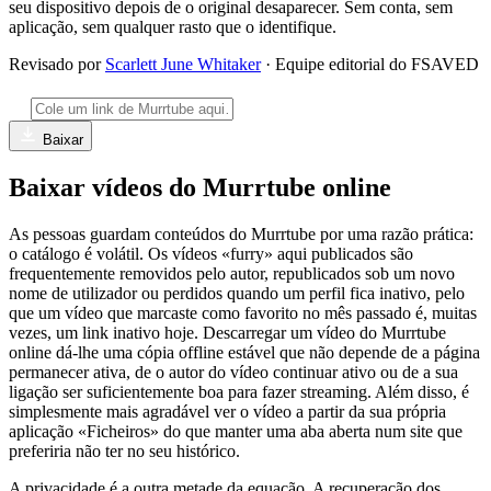
seu dispositivo depois de o original desaparecer. Sem conta, sem
aplicação, sem qualquer rasto que o identifique.
Revisado por
Scarlett June Whitaker
· Equipe editorial do FSAVED
Baixar
Baixar vídeos do Murrtube online
As pessoas guardam conteúdos do Murrtube por uma razão prática:
o catálogo é volátil. Os vídeos «furry» aqui publicados são
frequentemente removidos pelo autor, republicados sob um novo
nome de utilizador ou perdidos quando um perfil fica inativo, pelo
que um vídeo que marcaste como favorito no mês passado é, muitas
vezes, um link inativo hoje. Descarregar um vídeo do Murrtube
online dá-lhe uma cópia offline estável que não depende de a página
permanecer ativa, de o autor do vídeo continuar ativo ou de a sua
ligação ser suficientemente boa para fazer streaming. Além disso, é
simplesmente mais agradável ver o vídeo a partir da sua própria
aplicação «Ficheiros» do que manter uma aba aberta num site que
preferiria não ter no seu histórico.
A privacidade é a outra metade da equação. A recuperação dos