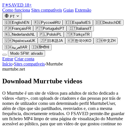
F
✳
SAVED
18+
Como funciona
Sites compatíveis
Guias
Extensão
PT
🇬🇧
English
EN
🇷🇺
Русский
RU
🇪🇸
Español
ES
🇩🇪
Deutsch
DE
🇫🇷
Français
FR
🇵🇹
Português
PT
🇮🇹
Italiano
IT
🇳🇱
Nederlands
NL
🇵🇱
Polski
PL
🇹🇷
Türkçe
TR
🇺🇦
Українська
UK
🇯🇵
日本語
JA
🇰🇷
한국어
KO
🇨🇳
中文
ZH
🇸🇦
العربية
AR
🇮🇳
हिन्दी
HI
Modo SFW: ativado
Entrar
Criar conta
Início
›
Sites compatíveis
›
Murrtube
murrtube.net
Download Murrtube videos
O Murrtube é um site de vídeos para adultos de nicho dedicado a
vídeos «furry», com uploads de criadores e das pessoas por trás de
nomes de utilizador como um determinado perfil MurrtubeUser,
além de clips que são partilhados, reenviados e, com a mesma
frequência, discretamente retirados. O FSAVED permite-lhe guardar
um ficheiro MP4 limpo de uma página de visualização do Murrtube
acessível ao público, para que um vídeo de que gostou continue no