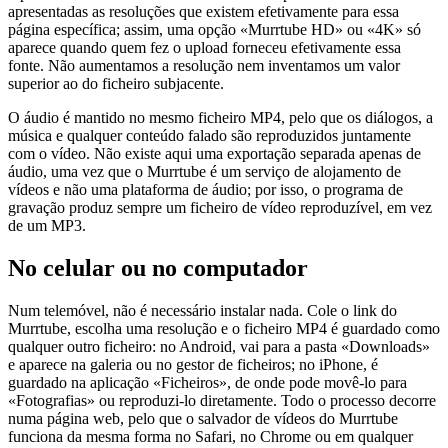
apresentadas as resoluções que existem efetivamente para essa
página específica; assim, uma opção «Murrtube HD» ou «4K» só
aparece quando quem fez o upload forneceu efetivamente essa
fonte. Não aumentamos a resolução nem inventamos um valor
superior ao do ficheiro subjacente.
O áudio é mantido no mesmo ficheiro MP4, pelo que os diálogos, a
música e qualquer conteúdo falado são reproduzidos juntamente
com o vídeo. Não existe aqui uma exportação separada apenas de
áudio, uma vez que o Murrtube é um serviço de alojamento de
vídeos e não uma plataforma de áudio; por isso, o programa de
gravação produz sempre um ficheiro de vídeo reproduzível, em vez
de um MP3.
No celular ou no computador
Num telemóvel, não é necessário instalar nada. Cole o link do
Murrtube, escolha uma resolução e o ficheiro MP4 é guardado como
qualquer outro ficheiro: no Android, vai para a pasta «Downloads»
e aparece na galeria ou no gestor de ficheiros; no iPhone, é
guardado na aplicação «Ficheiros», de onde pode movê-lo para
«Fotografias» ou reproduzi-lo diretamente. Todo o processo decorre
numa página web, pelo que o salvador de vídeos do Murrtube
funciona da mesma forma no Safari, no Chrome ou em qualquer