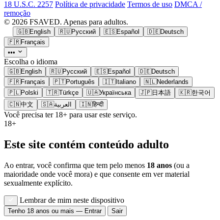
18 U.S.C. 2257
Política de privacidade
Termos de uso
DMCA /
remoção
© 2026 FSAVED. Apenas para adultos.
🇬🇧
English
🇷🇺
Русский
🇪🇸
Español
🇩🇪
Deutsch
🇫🇷
Français
•••
Escolha o idioma
🇬🇧
English
🇷🇺
Русский
🇪🇸
Español
🇩🇪
Deutsch
🇫🇷
Français
🇵🇹
Português
🇮🇹
Italiano
🇳🇱
Nederlands
🇵🇱
Polski
🇹🇷
Türkçe
🇺🇦
Українська
🇯🇵
日本語
🇰🇷
한국어
🇨🇳
中文
🇸🇦
العربية
🇮🇳
हिन्दी
Você precisa ter 18+ para usar este serviço.
18+
Este site contém conteúdo adulto
Ao entrar, você confirma que tem pelo menos
18 anos
(ou a
maioridade onde você mora) e que consente em ver material
sexualmente explícito.
Lembrar de mim neste dispositivo
Tenho 18 anos ou mais — Entrar
Sair