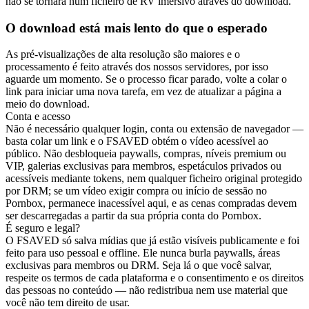
não se tornará num ficheiro de RV imersivo através do download.
O download está mais lento do que o esperado
As pré-visualizações de alta resolução são maiores e o
processamento é feito através dos nossos servidores, por isso
aguarde um momento. Se o processo ficar parado, volte a colar o
link para iniciar uma nova tarefa, em vez de atualizar a página a
meio do download.
Conta e acesso
Não é necessário qualquer login, conta ou extensão de navegador —
basta colar um link e o FSAVED obtém o vídeo acessível ao
público. Não desbloqueia paywalls, compras, níveis premium ou
VIP, galerias exclusivas para membros, espetáculos privados ou
acessíveis mediante tokens, nem qualquer ficheiro original protegido
por DRM; se um vídeo exigir compra ou início de sessão no
Pornbox, permanece inacessível aqui, e as cenas compradas devem
ser descarregadas a partir da sua própria conta do Pornbox.
É seguro e legal?
O FSAVED só salva mídias que já estão visíveis publicamente e foi
feito para uso pessoal e offline. Ele nunca burla paywalls, áreas
exclusivas para membros ou DRM. Seja lá o que você salvar,
respeite os termos de cada plataforma e o consentimento e os direitos
das pessoas no conteúdo — não redistribua nem use material que
você não tem direito de usar.