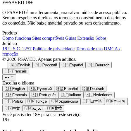
F
✳
SAVED
18+
O FSAVED é uma ferramenta para salvar mídias de acesso público.
Sempre respeite os direitos, os termos e o consentimento dos donos
do conteúdo. Não baixe material privado ou sem consentimento.
Produto
Como funciona
Sites compatíveis
Guias
Extensão
Sobre
Jurídico
18 U.S.C. 2257
Política de privacidade
Termos de uso
DMCA /
remoção
© 2026 FSAVED. Apenas para adultos.
🇬🇧
English
🇷🇺
Русский
🇪🇸
Español
🇩🇪
Deutsch
🇫🇷
Français
•••
Escolha o idioma
🇬🇧
English
🇷🇺
Русский
🇪🇸
Español
🇩🇪
Deutsch
🇫🇷
Français
🇵🇹
Português
🇮🇹
Italiano
🇳🇱
Nederlands
🇵🇱
Polski
🇹🇷
Türkçe
🇺🇦
Українська
🇯🇵
日本語
🇰🇷
한국어
🇨🇳
中文
🇸🇦
العربية
🇮🇳
हिन्दी
Você precisa ter 18+ para usar este serviço.
18+