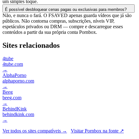
um simples toque.
É possível desbloquear cenas pagas ou exclusivas para membros?
Não, e nunca o fará. O FSAVED apenas guarda vídeos que já são
públicos. Não contorna compras, subscrições, níveis VIP,
espetáculos privados ou DRM — compre e descarregue esses
conteúdos a partir da sua própria conta Pornbox.
Sites relacionados
4tube
4tube.com
→
AlphaPorno
alphaporno.com
→
Beeg
beeg.com
→
BehindKink
behindkink.com
→
Ver todos os sites compatíveis →
Visitar Pornbox na fonte ↗