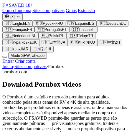
F
✳
SAVED
18+
Como funciona
Sites compatíveis
Guias
Extensão
PT
🇬🇧
English
EN
🇷🇺
Русский
RU
🇪🇸
Español
ES
🇩🇪
Deutsch
DE
🇫🇷
Français
FR
🇵🇹
Português
PT
🇮🇹
Italiano
IT
🇳🇱
Nederlands
NL
🇵🇱
Polski
PL
🇹🇷
Türkçe
TR
🇺🇦
Українська
UK
🇯🇵
日本語
JA
🇰🇷
한국어
KO
🇨🇳
中文
ZH
🇸🇦
العربية
AR
🇮🇳
हिन्दी
HI
Modo SFW: ativado
Entrar
Criar conta
Início
›
Sites compatíveis
›
Pornbox
pornbox.com
Download Pornbox videos
O Pornbox é um estúdio e mercado premium para adultos,
conhecido pelas suas cenas de RV e 4K de alta qualidade,
produzidas por produtoras europeias e asiáticas, onde a maioria dos
vídeos completos está disponível apenas mediante compra ou
subscrição. O FSAVED permite-lhe guardar as partes que são
genuinamente públicas — pré-visualizações gratuitas, trailers e
excertos abertamente acessíveis — no seu próprio dispositivo para