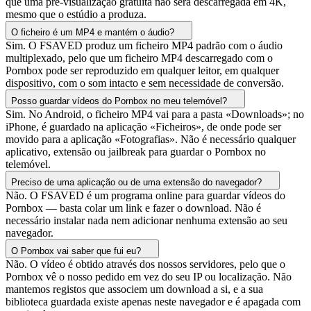
que uma pré-visualização gratuita não será descarregada em 4K,
mesmo que o estúdio a produza.
O ficheiro é um MP4 e mantém o áudio?
Sim. O FSAVED produz um ficheiro MP4 padrão com o áudio
multiplexado, pelo que um ficheiro MP4 descarregado com o
Pornbox pode ser reproduzido em qualquer leitor, em qualquer
dispositivo, com o som intacto e sem necessidade de conversão.
Posso guardar vídeos do Pornbox no meu telemóvel?
Sim. No Android, o ficheiro MP4 vai para a pasta «Downloads»; no
iPhone, é guardado na aplicação «Ficheiros», de onde pode ser
movido para a aplicação «Fotografias». Não é necessário qualquer
aplicativo, extensão ou jailbreak para guardar o Pornbox no
telemóvel.
Preciso de uma aplicação ou de uma extensão do navegador?
Não. O FSAVED é um programa online para guardar vídeos do
Pornbox — basta colar um link e fazer o download. Não é
necessário instalar nada nem adicionar nenhuma extensão ao seu
navegador.
O Pornbox vai saber que fui eu?
Não. O vídeo é obtido através dos nossos servidores, pelo que o
Pornbox vê o nosso pedido em vez do seu IP ou localização. Não
mantemos registos que associem um download a si, e a sua
biblioteca guardada existe apenas neste navegador e é apagada com