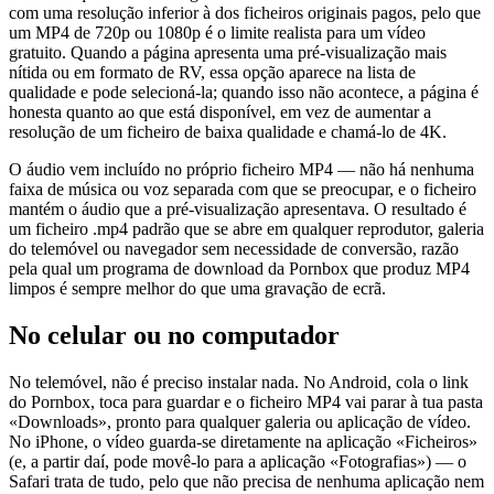
com uma resolução inferior à dos ficheiros originais pagos, pelo que
um MP4 de 720p ou 1080p é o limite realista para um vídeo
gratuito. Quando a página apresenta uma pré-visualização mais
nítida ou em formato de RV, essa opção aparece na lista de
qualidade e pode selecioná-la; quando isso não acontece, a página é
honesta quanto ao que está disponível, em vez de aumentar a
resolução de um ficheiro de baixa qualidade e chamá-lo de 4K.
O áudio vem incluído no próprio ficheiro MP4 — não há nenhuma
faixa de música ou voz separada com que se preocupar, e o ficheiro
mantém o áudio que a pré-visualização apresentava. O resultado é
um ficheiro .mp4 padrão que se abre em qualquer reprodutor, galeria
do telemóvel ou navegador sem necessidade de conversão, razão
pela qual um programa de download da Pornbox que produz MP4
limpos é sempre melhor do que uma gravação de ecrã.
No celular ou no computador
No telemóvel, não é preciso instalar nada. No Android, cola o link
do Pornbox, toca para guardar e o ficheiro MP4 vai parar à tua pasta
«Downloads», pronto para qualquer galeria ou aplicação de vídeo.
No iPhone, o vídeo guarda-se diretamente na aplicação «Ficheiros»
(e, a partir daí, pode movê-lo para a aplicação «Fotografias») — o
Safari trata de tudo, pelo que não precisa de nenhuma aplicação nem