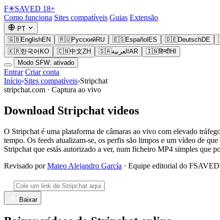
F
✳
SAVED
18+
Como funciona
Sites compatíveis
Guias
Extensão
PT
🇬🇧
English
EN
🇷🇺
Русский
RU
🇪🇸
Español
ES
🇩🇪
Deutsch
DE
🇰🇷
한국어
KO
🇨🇳
中文
ZH
🇸🇦
العربية
AR
🇮🇳
हिन्दी
HI
Modo SFW: ativado
Entrar
Criar conta
Início
›
Sites compatíveis
›
Stripchat
stripchat.com ·
Captura ao vivo
Download Stripchat videos
O Stripchat é uma plataforma de câmaras ao vivo com elevado tráfego
tempo. Os feeds atualizam-se, os perfis são limpos e um vídeo de qu
Stripchat que estás autorizado a ver, num ficheiro MP4 simples que p
Revisado por
Mateo Alejandro García
· Equipe editorial do FSAVED
Baixar