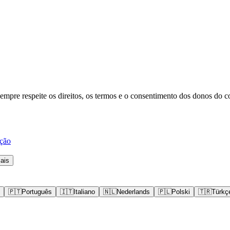
mpre respeite os direitos, os termos e o consentimento dos donos do c
ção
ais
🇵🇹
Português
🇮🇹
Italiano
🇳🇱
Nederlands
🇵🇱
Polski
🇹🇷
Türkç