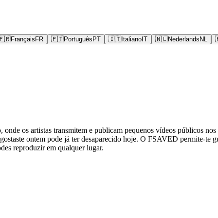
🇫🇷
Français
FR
🇵🇹
Português
PT
🇮🇹
Italiano
IT
🇳🇱
Nederlands
NL
, onde os artistas transmitem e publicam pequenos vídeos públicos nos
e gostaste ontem pode já ter desaparecido hoje. O FSAVED permite-te g
odes reproduzir em qualquer lugar.