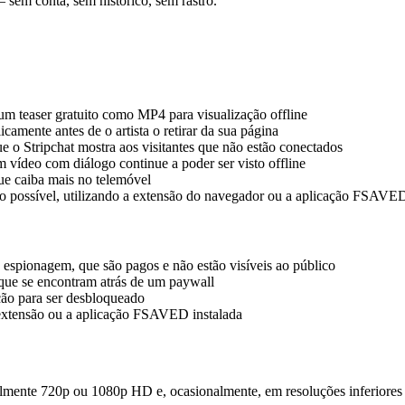
 sem conta, sem histórico, sem rastro.
um teaser gratuito como MP4 para visualização offline
amente antes de o artista o retirar da sua página
e o Stripchat mostra aos visitantes que não estão conectados
m vídeo com diálogo continue a poder ser visto offline
ue caiba mais no telemóvel
o possível, utilizando a extensão do navegador ou a aplicação FSAVE
 espionagem, que são pagos e não estão visíveis ao público
que se encontram atrás de um paywall
ção para ser desbloqueado
 extensão ou a aplicação FSAVED instalada
mente 720p ou 1080p HD e, ocasionalmente, em resoluções inferiores pa