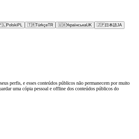
🇵🇱
Polski
PL
🇹🇷
Türkçe
TR
🇺🇦
Українська
UK
🇯🇵
日本語
JA
 seus perfis, e esses conteúdos públicos não permanecem por muito
uardar uma cópia pessoal e offline dos conteúdos públicos do