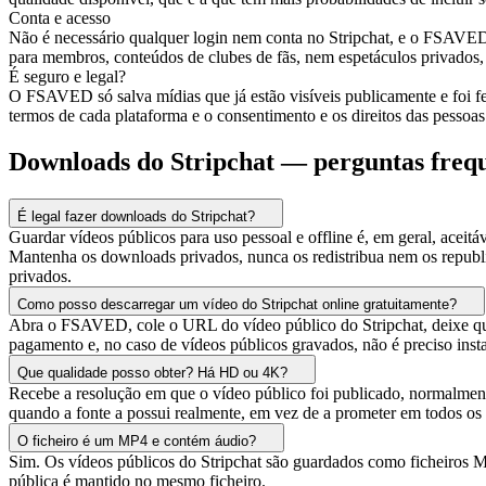
Conta e acesso
Não é necessário qualquer login nem conta no Stripchat, e o FSAVED 
para membros, conteúdos de clubes de fãs, nem espetáculos privado
É seguro e legal?
O FSAVED só salva mídias que já estão visíveis publicamente e foi fei
termos de cada plataforma e o consentimento e os direitos das pessoa
Downloads do Stripchat — perguntas freq
É legal fazer downloads do Stripchat?
Guardar vídeos públicos para uso pessoal e offline é, em geral, acei
Mantenha os downloads privados, nunca os redistribua nem os republ
privados.
Como posso descarregar um vídeo do Stripchat online gratuitamente?
Abra o FSAVED, cole o URL do vídeo público do Stripchat, deixe qu
pagamento e, no caso de vídeos públicos gravados, não é preciso insta
Que qualidade posso obter? Há HD ou 4K?
Recebe a resolução em que o vídeo público foi publicado, normal
quando a fonte a possui realmente, em vez de a prometer em todos os 
O ficheiro é um MP4 e contém áudio?
Sim. Os vídeos públicos do Stripchat são guardados como ficheiros M
pública é mantido no mesmo ficheiro.