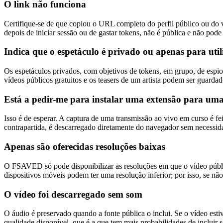
O link não funciona
Certifique-se de que copiou o URL completo do perfil público ou do ví
depois de iniciar sessão ou de gastar tokens, não é pública e não pode
Indica que o espetáculo é privado ou apenas para uti
Os espetáculos privados, com objetivos de tokens, em grupo, de esp
vídeos públicos gratuitos e os teasers de um artista podem ser guardad
Está a pedir-me para instalar uma extensão para uma
Isso é de esperar. A captura de uma transmissão ao vivo em curso é 
contrapartida, é descarregado diretamente do navegador sem necessi
Apenas são oferecidas resoluções baixas
O FSAVED só pode disponibilizar as resoluções em que o vídeo públ
dispositivos móveis podem ter uma resolução inferior; por isso, se n
O vídeo foi descarregado sem som
O áudio é preservado quando a fonte pública o inclui. Se o vídeo esti
qualidade disponível, que é a que tem mais probabilidades de incluir 