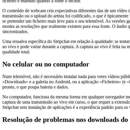
ficheiro é mantido quando a fonte o incluir.
O conteúdo de webcam cria expectativas diferentes das de um vídeo 
transmissão ou o upload do artista foi codificado, o que é tipicam
se pretender um ficheiro mais leve para o seu telemóvel. As versões
mostra as resoluções que realmente existem para essa fonte. O áudio
sincronizados.
Uma ressalva específica do Stripchat em relação à qualidade: se tenta
ao vivo e pode variar durante a captura. A captura ao vivo é feita n
qualidade total.
No celular ou no computador
Num telemóvel, não é necessário instalar nada para veres vídeos públi
«Downloads» e a galeria no Android, ou a aplicação «Ficheiros» (e «F
pronto, o que poupa bateria e dados.
No computador, funciona da mesma forma em qualquer navegador mode
captura de uma transmissão ao vivo em curso, o que requer a extens
Stripchat sem instalação de aplicações é a experiência padrão para os 
Resolução de problemas nos downloads do 