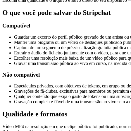
Escolha uma qualidade e o arquivo é salvo direto no seu dispositivo —
O que você pode salvar do Stripchat
Compatível
Guardar um excerto do perfil público gravado de um artista ou 
Manter uma biografia ou um vídeo de destaques publicado public
Captura de um segmento de pré-visualização gratuita pública qu
Extrair o áudio do ficheiro juntamente com o vídeo, para que u
Escolher uma resolução mais baixa de um vídeo público para q
Gravar uma transmissão pública ao vivo em curso, na medida d
Não compatível
Espetáculos privados, com objetivos de tokens, em grupo ou de
Gravações de fã-clubes, exclusivas para membros ou premium 
Qualquer conteúdo que exija o gasto de tokens ou uma subscri
Gravação completa e fiável de uma transmissão ao vivo sem a
Qualidade e formatos
Vídeo MP4 na resolução em que o clipe público foi publicado, normal