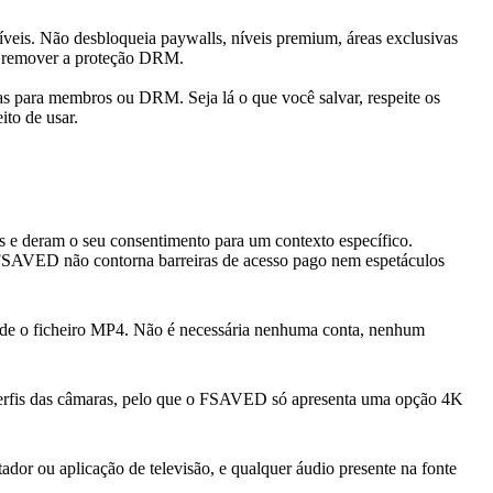
veis. Não desbloqueia paywalls, níveis premium, áreas exclusivas
ue remover a proteção DRM.
vas para membros ou DRM. Seja lá o que você salvar, respeite os
ito de usar.
os e deram o seu consentimento para um contexto específico.
 FSAVED não contorna barreiras de acesso pago nem espetáculos
rde o ficheiro MP4. Não é necessária nenhuma conta, nenhum
erfis das câmaras, pelo que o FSAVED só apresenta uma opção 4K
or ou aplicação de televisão, e qualquer áudio presente na fonte