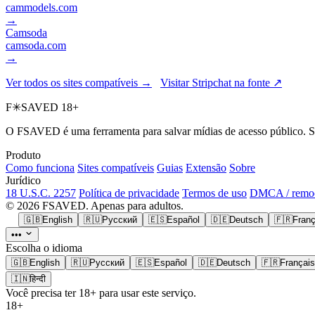
cammodels.com
→
Camsoda
camsoda.com
→
Ver todos os sites compatíveis →
Visitar Stripchat na fonte ↗
F
✳
SAVED
18+
O FSAVED é uma ferramenta para salvar mídias de acesso público. Se
Produto
Como funciona
Sites compatíveis
Guias
Extensão
Sobre
Jurídico
18 U.S.C. 2257
Política de privacidade
Termos de uso
DMCA / remo
© 2026 FSAVED. Apenas para adultos.
🇬🇧
English
🇷🇺
Русский
🇪🇸
Español
🇩🇪
Deutsch
🇫🇷
Franç
•••
Escolha o idioma
🇬🇧
English
🇷🇺
Русский
🇪🇸
Español
🇩🇪
Deutsch
🇫🇷
Français
🇮🇳
हिन्दी
Você precisa ter 18+ para usar este serviço.
18+