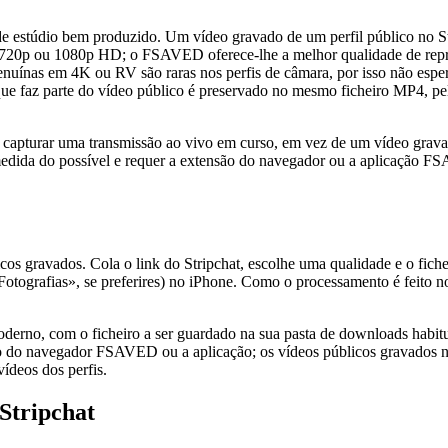
de estúdio bem produzido. Um vídeo gravado de um perfil público no S
ente 720p ou 1080p HD; o FSAVED oferece-lhe a melhor qualidade de re
 genuínas em 4K ou RV são raras nos perfis de câmara, por isso não esp
 que faz parte do vídeo público é preservado no mesmo ficheiro MP4, 
r capturar uma transmissão ao vivo em curso, em vez de um vídeo gravado
a medida do possível e requer a extensão do navegador ou a aplicação 
cos gravados. Cola o link do Stripchat, escolhe uma qualidade e o fiche
otografias», se preferires) no iPhone. Como o processamento é feito no
rno, com o ficheiro a ser guardado na sua pasta de downloads habitu
ão do navegador FSAVED ou a aplicação; os vídeos públicos gravados 
vídeos dos perfis.
Stripchat