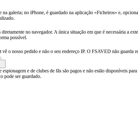
a galeria; no iPhone, é guardado na aplicação «Ficheiros» e, opciona
alizado.
os diretamente no navegador. A única situação em que é necessária a 
orma possível.
hat vê o nosso pedido e não o seu endereço IP. O FSAVED não guarda re
.
e espionagem e de clubes de fãs são pagos e não estão disponíveis par
co pode ser guardado.