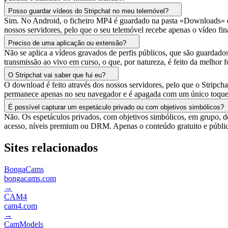
Posso guardar vídeos do Stripchat no meu telemóvel?
Sim. No Android, o ficheiro MP4 é guardado na pasta «Downloads» e n
nossos servidores, pelo que o seu telemóvel recebe apenas o vídeo fin
Preciso de uma aplicação ou extensão?
Não se aplica a vídeos gravados de perfis públicos, que são guardad
transmissão ao vivo em curso, o que, por natureza, é feito da melhor f
O Stripchat vai saber que fui eu?
O download é feito através dos nossos servidores, pelo que o Stripc
permanece apenas no seu navegador e é apagada com um único toque
É possível capturar um espetáculo privado ou com objetivos simbólicos?
Não. Os espetáculos privados, com objetivos simbólicos, em grupo, d
acesso, níveis premium ou DRM. Apenas o conteúdo gratuito e públi
Sites relacionados
BongaCams
bongacams.com
→
CAM4
cam4.com
→
CamModels