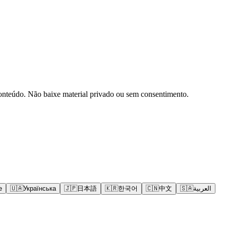
onteúdo. Não baixe material privado ou sem consentimento.
e
🇺🇦
Українська
🇯🇵
日本語
🇰🇷
한국어
🇨🇳
中文
🇸🇦
العربية