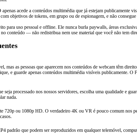
apenas acede a conteúdos multimédia que já estejam publicamente visí
s, com objetivos de tokens, em grupo ou de espionagem, e não conseg
to para uso pessoal e offline. Ele nunca burla paywalls, áreas exclusi
s no conteúdo — não redistribua nem use material que você não tem dire
uentes
tável, mas as pessoas que aparecem nos conteúdos de webcam têm direit
ique, e guarde apenas conteúdos multimédia visíveis publicamente. O
e seja processado nos nossos servidores, escolha uma qualidade e gua
lar nada.
mente 720p ou 1080p HD. O verdadeiro 4K ou VR é pouco comum nos p
casos.
P4 padrão que podem ser reproduzidos em qualquer telemóvel, computad