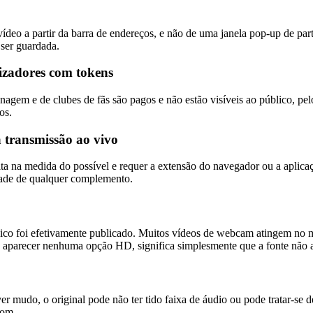
deo a partir da barra de endereços, e não de uma janela pop-up de parti
 ser guardada.
lizadores com tokens
ionagem e de clubes de fãs são pagos e não estão visíveis ao público
os.
 transmissão ao vivo
feita na medida do possível e requer a extensão do navegador ou a ap
dade de qualquer complemento.
ico foi efetivamente publicado. Muitos vídeos de webcam atingem no 
ão aparecer nenhuma opção HD, significa simplesmente que a fonte não a
ver mudo, o original pode não ter tido faixa de áudio ou pode tratar-s
som.