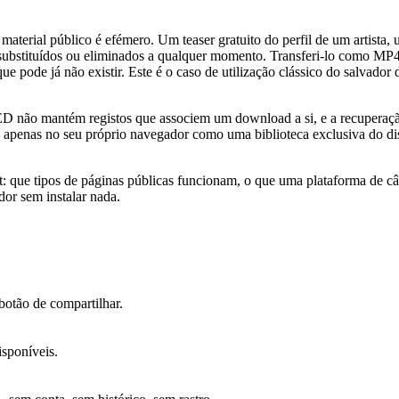
material público é efémero. Um teaser gratuito do perfil de um artist
 substituídos ou eliminados a qualquer momento. Transferi-lo como MP4 
ue pode já não existir. Este é o caso de utilização clássico do salvador
 não mantém registos que associem um download a si, e a recuperação ef
te apenas no seu próprio navegador como uma biblioteca exclusiva do di
: que tipos de páginas públicas funcionam, o que uma plataforma de câm
dor sem instalar nada.
botão de compartilhar.
isponíveis.