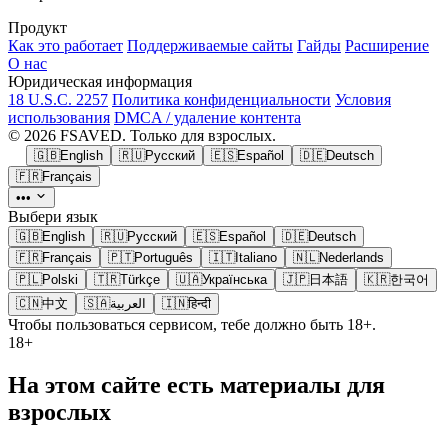
Продукт
Как это работает
Поддерживаемые сайты
Гайды
Расширение
О нас
Юридическая информация
18 U.S.C. 2257
Политика конфиденциальности
Условия
использования
DMCA / удаление контента
© 2026 FSAVED. Только для взрослых.
🇬🇧
English
🇷🇺
Русский
🇪🇸
Español
🇩🇪
Deutsch
🇫🇷
Français
•••
Выбери язык
🇬🇧
English
🇷🇺
Русский
🇪🇸
Español
🇩🇪
Deutsch
🇫🇷
Français
🇵🇹
Português
🇮🇹
Italiano
🇳🇱
Nederlands
🇵🇱
Polski
🇹🇷
Türkçe
🇺🇦
Українська
🇯🇵
日本語
🇰🇷
한국어
🇨🇳
中文
🇸🇦
العربية
🇮🇳
हिन्दी
Чтобы пользоваться сервисом, тебе должно быть 18+.
18+
На этом сайте есть материалы для
взрослых