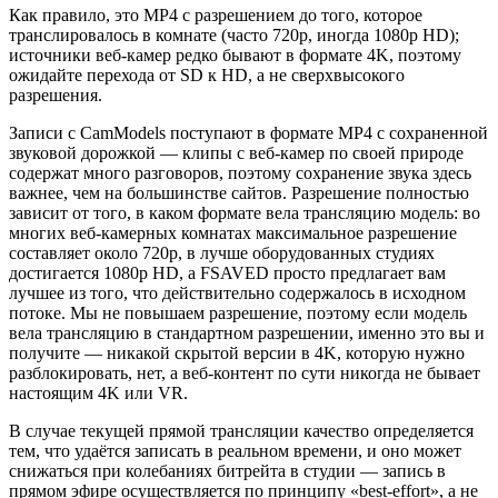
Как правило, это MP4 с разрешением до того, которое
транслировалось в комнате (часто 720p, иногда 1080p HD);
источники веб-камер редко бывают в формате 4K, поэтому
ожидайте перехода от SD к HD, а не сверхвысокого
разрешения.
Записи с CamModels поступают в формате MP4 с сохраненной
звуковой дорожкой — клипы с веб-камер по своей природе
содержат много разговоров, поэтому сохранение звука здесь
важнее, чем на большинстве сайтов. Разрешение полностью
зависит от того, в каком формате вела трансляцию модель: во
многих веб-камерных комнатах максимальное разрешение
составляет около 720p, в лучше оборудованных студиях
достигается 1080p HD, а FSAVED просто предлагает вам
лучшее из того, что действительно содержалось в исходном
потоке. Мы не повышаем разрешение, поэтому если модель
вела трансляцию в стандартном разрешении, именно это вы и
получите — никакой скрытой версии в 4K, которую нужно
разблокировать, нет, а веб-контент по сути никогда не бывает
настоящим 4K или VR.
В случае текущей прямой трансляции качество определяется
тем, что удаётся записать в реальном времени, и оно может
снижаться при колебаниях битрейта в студии — запись в
прямом эфире осуществляется по принципу «best-effort», а не