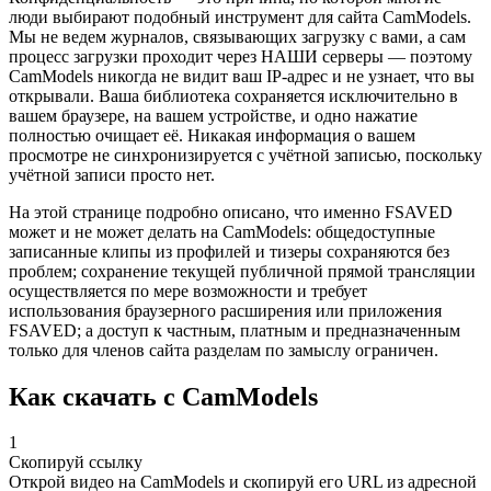
люди выбирают подобный инструмент для сайта CamModels.
Мы не ведем журналов, связывающих загрузку с вами, а сам
процесс загрузки проходит через НАШИ серверы — поэтому
CamModels никогда не видит ваш IP-адрес и не узнает, что вы
открывали. Ваша библиотека сохраняется исключительно в
вашем браузере, на вашем устройстве, и одно нажатие
полностью очищает её. Никакая информация о вашем
просмотре не синхронизируется с учётной записью, поскольку
учётной записи просто нет.
На этой странице подробно описано, что именно FSAVED
может и не может делать на CamModels: общедоступные
записанные клипы из профилей и тизеры сохраняются без
проблем; сохранение текущей публичной прямой трансляции
осуществляется по мере возможности и требует
использования браузерного расширения или приложения
FSAVED; а доступ к частным, платным и предназначенным
только для членов сайта разделам по замыслу ограничен.
Как скачать с CamModels
1
Скопируй ссылку
Открой видео на CamModels и скопируй его URL из адресной