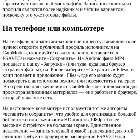
гарантирует идеальный мастер-файл. Записанные клипы из
профиля являются более надёжным и чётким вариантом,
поскольку это уже готовые файлы.
На телефоне или компьютере
На телефоне для записанных клипов ничего устанавливать не
нужно: откройте публичный профиль исполнителя на
CamModels, скопируйте ссылку на клип, вставьте её в
FSAVED и нажмите «Сохранить». На Android файл MP4
попадает в папку «Загрузки» (или туда, куда ваш браузер
сохраняет файлы); на iPhone выберите «Сохранить в Files», и
клип попадёт в приложение «Files», где его можно будет
посмотреть в автономном режиме или переместить в галерею.
Это средство для скачивания с CamModels без приложения для
просмотра записанных материалов — оно работает в браузере,
который у вас уже есть.
На настольном компьютере используется тот же алгоритм
«вставить и сохранить», что удобно для организации большой
библиотеки или скачивания HD-клипов 1080p с более
высоким битрейтом на большом экране. Единственное
исключение — запись текущей прямой трансляции: для этой
функции требуется браузерное расширение FSAVED или