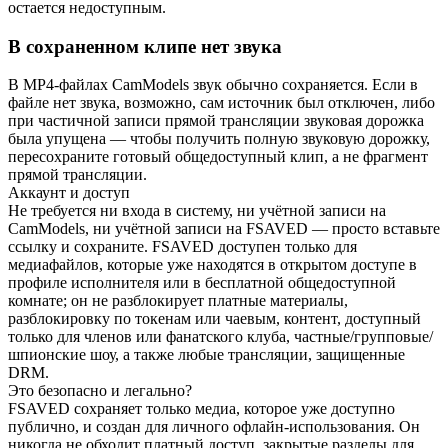
остается недоступным.
В сохраненном клипе нет звука
В MP4-файлах CamModels звук обычно сохраняется. Если в
файле нет звука, возможно, сам источник был отключен, либо
при частичной записи прямой трансляции звуковая дорожка
была упущена — чтобы получить полную звуковую дорожку,
пересохраните готовый общедоступный клип, а не фрагмент
прямой трансляции.
Аккаунт и доступ
Не требуется ни входа в систему, ни учётной записи на
CamModels, ни учётной записи на FSAVED — просто вставьте
ссылку и сохраните. FSAVED доступен только для
медиафайлов, которые уже находятся в открытом доступе в
профиле исполнителя или в бесплатной общедоступной
комнате; он не разблокирует платные материалы,
разблокировку по токенам или чаевым, контент, доступный
только для членов или фанатского клуба, частные/групповые/
шпионские шоу, а также любые трансляции, защищенные
DRM.
Это безопасно и легально?
FSAVED сохраняет только медиа, которое уже доступно
публично, и создан для личного офлайн-использования. Он
никогда не обходит платный доступ, закрытые разделы для