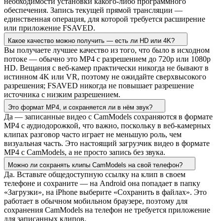
необходимости установки какого-либо программного
обеспечения. Запись текущей прямой трансляции —
единственная операция, для которой требуется расширение
или приложение FSAVED.
Какое качество можно получить — есть ли HD или 4K?
Вы получаете лучшее качество из того, что было в исходном
потоке — обычно это MP4 с разрешением до 720p или 1080p
HD. Вещания с веб-камер практически никогда не бывают в
истинном 4K или VR, поэтому не ожидайте сверхвысокого
разрешения; FSAVED никогда не повышает разрешение
источника с низким разрешением.
Это формат MP4, и сохраняется ли в нём звук?
Да — записанные видео с CamModels сохраняются в формате
MP4 с аудиодорожкой, что важно, поскольку в веб-камерных
клипах разговор часто играет не меньшую роль, чем
визуальная часть. Это настоящий загрузчик видео в формате
MP4 с CamModels, а не просто запись без звука.
Можно ли сохранять клипы CamModels на свой телефон?
Да. Вставьте общедоступную ссылку на клип в своем
телефоне и сохраните — на Android она попадает в папку
«Загрузки», на iPhone выберите «Сохранить в файлах». Это
работает в обычном мобильном браузере, поэтому для
сохранения CamModels на телефон не требуется приложение
для записанных клипов.