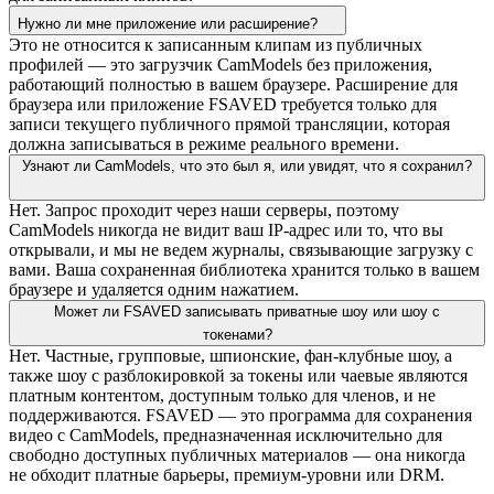
Нужно ли мне приложение или расширение?
Это не относится к записанным клипам из публичных
профилей — это загрузчик CamModels без приложения,
работающий полностью в вашем браузере. Расширение для
браузера или приложение FSAVED требуется только для
записи текущего публичного прямой трансляции, которая
должна записываться в режиме реального времени.
Узнают ли CamModels, что это был я, или увидят, что я сохранил?
Нет. Запрос проходит через наши серверы, поэтому
CamModels никогда не видит ваш IP-адрес или то, что вы
открывали, и мы не ведем журналы, связывающие загрузку с
вами. Ваша сохраненная библиотека хранится только в вашем
браузере и удаляется одним нажатием.
Может ли FSAVED записывать приватные шоу или шоу с
токенами?
Нет. Частные, групповые, шпионские, фан-клубные шоу, а
также шоу с разблокировкой за токены или чаевые являются
платным контентом, доступным только для членов, и не
поддерживаются. FSAVED — это программа для сохранения
видео с CamModels, предназначенная исключительно для
свободно доступных публичных материалов — она никогда
не обходит платные барьеры, премиум-уровни или DRM.