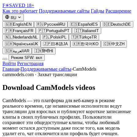
F
✳
SAVED
18+
Как это работает
Поддерживаемые сайты
Гайды
Расширение
RU
🇬🇧
English
EN
🇷🇺
Русский
RU
🇪🇸
Español
ES
🇩🇪
Deutsch
DE
🇫🇷
Français
FR
🇵🇹
Português
PT
🇮🇹
Italiano
IT
🇳🇱
Nederlands
NL
🇵🇱
Polski
PL
🇹🇷
Türkçe
TR
🇺🇦
Українська
UK
🇯🇵
日本語
JA
🇰🇷
한국어
KO
🇨🇳
中文
ZH
🇸🇦
العربية
AR
🇮🇳
हिन्दी
HI
Режим SFW: вкл
Войти
Регистрация
Главная
›
Поддерживаемые сайты
›
CamModels
cammodels.com ·
Захват трансляции
Download CamModels videos
CamModels — это платформа для веб-камер в режиме
реального времени, где независимые исполнители ведут
трансляции для взрослых и публикуют короткие записанные
клипы в своих публичных профилях. Пользователи
сохраняют эти общедоступные клипы, чтобы любимый
момент остался доступным даже после того, как модель
удалит его, чат отключится или профиль будет очищен.