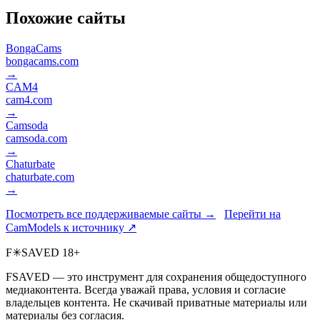
Похожие сайты
BongaCams
bongacams.com
→
CAM4
cam4.com
→
Camsoda
camsoda.com
→
Chaturbate
chaturbate.com
→
Посмотреть все поддерживаемые сайты →
Перейти на
CamModels к источнику ↗
F
✳
SAVED
18+
FSAVED — это инструмент для сохранения общедоступного
медиаконтента. Всегда уважай права, условия и согласие
владельцев контента. Не скачивай приватные материалы или
материалы без согласия.