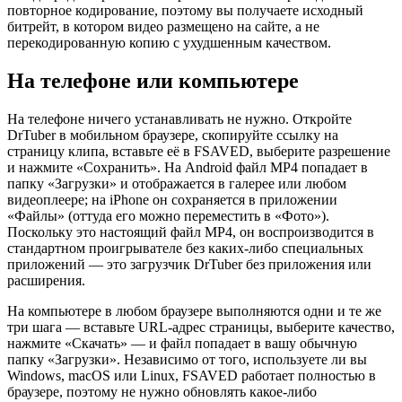
повторное кодирование, поэтому вы получаете исходный
битрейт, в котором видео размещено на сайте, а не
перекодированную копию с ухудшенным качеством.
На телефоне или компьютере
На телефоне ничего устанавливать не нужно. Откройте
DrTuber в мобильном браузере, скопируйте ссылку на
страницу клипа, вставьте её в FSAVED, выберите разрешение
и нажмите «Сохранить». На Android файл MP4 попадает в
папку «Загрузки» и отображается в галерее или любом
видеоплеере; на iPhone он сохраняется в приложении
«Файлы» (оттуда его можно переместить в «Фото»).
Поскольку это настоящий файл MP4, он воспроизводится в
стандартном проигрывателе без каких-либо специальных
приложений — это загрузчик DrTuber без приложения или
расширения.
На компьютере в любом браузере выполняются одни и те же
три шага — вставьте URL-адрес страницы, выберите качество,
нажмите «Скачать» — и файл попадает в вашу обычную
папку «Загрузки». Независимо от того, используете ли вы
Windows, macOS или Linux, FSAVED работает полностью в
браузере, поэтому не нужно обновлять какое-либо