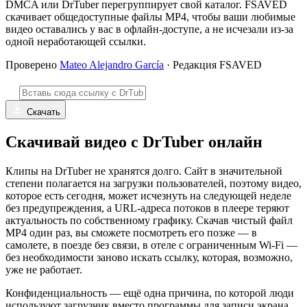
DMCA или DrTuber перегруппирует свой каталог. FSAVED
скачивает общедоступные файлы MP4, чтобы ваши любимые
видео оставались у вас в офлайн-доступе, а не исчезали из-за
одной неработающей ссылки.
Проверено
Mateo Alejandro García
· Редакция FSAVED
Скачать
Скачивай видео с DrTuber онлайн
Клипы на DrTuber не хранятся долго. Сайт в значительной
степени полагается на загрузки пользователей, поэтому видео,
которое есть сегодня, может исчезнуть на следующей неделе
без предупреждения, а URL-адреса потоков в плеере теряют
актуальность по собственному графику. Скачав чистый файл
MP4 один раз, вы сможете посмотреть его позже — в
самолете, в поезде без связи, в отеле с ограниченным Wi-Fi —
без необходимости заново искать ссылку, которая, возможно,
уже не работает.
Конфиденциальность — ещё одна причина, по которой люди
используют загрузчик вместо программы для записи экрана