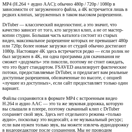
MP4 (H.264 + аудио AAC); обычно 480p / 720p / 1080p в
зависимости от загруженного файла, а 4K встречается лишь в
редких клипах, загруженных в таком высоком разрешении.
DrTuber — классический видеохостинг, а это значит, что
качество зависит от того, кто загрузил клип, а не от мастер-
копии студии. Большая часть каталога состоит из старых
видео, максимальное разрешение которых не превышает 480p
или 720p; более новые загрузки от студий обычно достигают
1080p. Настоящее 4K здесь встречается редко — если ролик не
был загружен в 4K, ни одна программа для скачивания не
сможет «додумать» эти пиксели, поэтому не стоит ожидать,
что это будет стандартом. FSAVED анализирует фактические
потоки, предоставляемые DrTuber, и предлагает вам реальные
доступные разрешения, обозначенные по высоте, с опцией
«лучшее из доступных», если сайт предоставляет только один
вариант.
Файлы сохраняются в формате MP4 с встроенным видео
H.264 и аудио AAC — это та же звуковая дорожка, которую
вы слышали в плеере, поэтому скачанный клип с DrTuber
сохраняет свой звук. Здесь нет отдельного режима «только
аудио», поскольку это видеосайт, а не музыкальный ресурс;
если вам нужен только звук, вы можете извлечь аудиодорожку
в видеоредакторе после сохранения. Мы не проводим