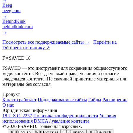
Beeg
beeg.com
→
BehindKink
behindkink.com
→
Посмотреть все поддерживаемые сайты →
Перейти на
DrTuber к источнику ↗
F
✳
SAVED
18+
FSAVED — это инструмент для сохранения общедоступного
медиаконтента. Всегда уважай права, условия и согласие
владельцев контента. Не скачивай приватные материалы или
материалы без согласия.
Продукт
Как это работает
Поддерживаемые сайты
Гайды
Расширение
О нас
Юридическая информация
18 U.S.C. 2257
Политика конфиденциальности
Условия
использования
DMCA / удаление контента
© 2026 FSAVED. Только для взрослых.
🇬🇧
English
🇷🇺
Русский
🇪🇸
Español
🇩🇪
Deutsch