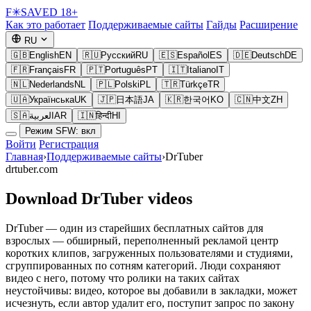
F
✳
SAVED
18+
Как это работает
Поддерживаемые сайты
Гайды
Расширение
RU
🇬🇧
English
EN
🇷🇺
Русский
RU
🇪🇸
Español
ES
🇩🇪
Deutsch
DE
🇫🇷
Français
FR
🇵🇹
Português
PT
🇮🇹
Italiano
IT
🇳🇱
Nederlands
NL
🇵🇱
Polski
PL
🇹🇷
Türkçe
TR
🇺🇦
Українська
UK
🇯🇵
日本語
JA
🇰🇷
한국어
KO
🇨🇳
中文
ZH
🇸🇦
العربية
AR
🇮🇳
हिन्दी
HI
Режим SFW: вкл
Войти
Регистрация
Главная
›
Поддерживаемые сайты
›
DrTuber
drtuber.com
Download DrTuber videos
DrTuber — один из старейших бесплатных сайтов для
взрослых — обширный, переполненный рекламой центр
коротких клипов, загруженных пользователями и студиями,
сгруппированных по сотням категорий. Люди сохраняют
видео с него, потому что ролики на таких сайтах
неустойчивы: видео, которое вы добавили в закладки, может
исчезнуть, если автор удалит его, поступит запрос по закону