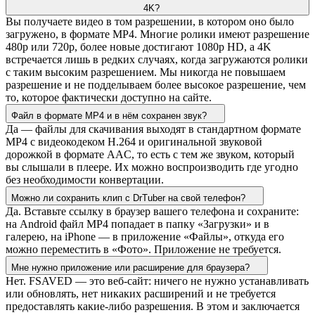
4K?
Вы получаете видео в том разрешении, в котором оно было
загружено, в формате MP4. Многие ролики имеют разрешение
480p или 720p, более новые достигают 1080p HD, а 4K
встречается лишь в редких случаях, когда загружаются ролики
с таким высоким разрешением. Мы никогда не повышаем
разрешение и не подделываем более высокое разрешение, чем
то, которое фактически доступно на сайте.
Файл в формате MP4 и в нём сохранен звук?
Да — файлы для скачивания выходят в стандартном формате
MP4 с видеокодеком H.264 и оригинальной звуковой
дорожкой в формате AAC, то есть с тем же звуком, который
вы слышали в плеере. Их можно воспроизводить где угодно
без необходимости конвертации.
Можно ли сохранить клип с DrTuber на свой телефон?
Да. Вставьте ссылку в браузер вашего телефона и сохраните:
на Android файл MP4 попадает в папку «Загрузки» и в
галерею, на iPhone — в приложение «Файлы», откуда его
можно переместить в «Фото». Приложение не требуется.
Мне нужно приложение или расширение для браузера?
Нет. FSAVED — это веб-сайт: ничего не нужно устанавливать
или обновлять, нет никаких расширений и не требуется
предоставлять какие-либо разрешения. В этом и заключается