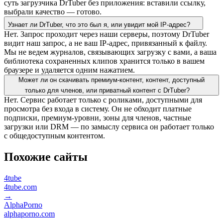
суть загрузчика DrTuber без приложения: вставили ссылку,
выбрали качество — готово.
Узнает ли DrTuber, что это был я, или увидит мой IP-адрес?
Нет. Запрос проходит через наши серверы, поэтому DrTuber
видит наш запрос, а не ваш IP-адрес, привязанный к файлу.
Мы не ведем журналов, связывающих загрузку с вами, а ваша
библиотека сохраненных клипов хранится только в вашем
браузере и удаляется одним нажатием.
Может ли он скачивать премиум-контент, контент, доступный
только для членов, или приватный контент с DrTuber?
Нет. Сервис работает только с роликами, доступными для
просмотра без входа в систему. Он не обходит платные
подписки, премиум-уровни, зоны для членов, частные
загрузки или DRM — по замыслу сервиса он работает только
с общедоступным контентом.
Похожие сайты
4tube
4tube.com
→
AlphaPorno
alphaporno.com
→