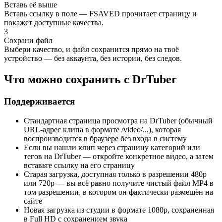
Вставь её выше
Вставь ссылку в поле — FSAVED прочитает страницу и
покажет доступные качества.
3
Сохрани файл
Выбери качество, и файл сохранится прямо на твоё
устройство — без аккаунта, без истории, без следов.
Что можно сохранить с DrTuber
Поддерживается
Стандартная страница просмотра на DrTuber (обычный
URL-адрес клипа в формате /video/...), которая
воспроизводится в браузере без входа в систему
Если вы нашли клип через страницу категорий или
тегов на DrTuber — откройте конкретное видео, а затем
вставьте ссылку на его страницу
Старая загрузка, доступная только в разрешении 480p
или 720p — вы всё равно получите чистый файл MP4 в
том разрешении, в котором он фактически размещён на
сайте
Новая загрузка из студии в формате 1080p, сохраненная
в Full HD с сохранением звука