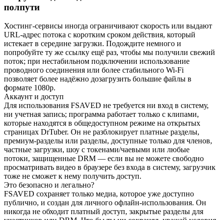
полпути
Хостинг-сервисы иногда ограничивают скорость или выдают
URL-адрес потока с коротким сроком действия, который
истекает в середине загрузки. Подождите немного и
попробуйте ту же ссылку ещё раз, чтобы мы получили свежий
поток; при нестабильном подключении использование
проводного соединения или более стабильного Wi-Fi
позволяет более надёжно дозагрузить большие файлы в
формате 1080p.
Аккаунт и доступ
Для использования FSAVED не требуется ни вход в систему,
ни учетная запись; программа работает только с клипами,
которые находятся в общедоступном режиме на открытых
страницах DrTuber. Он не разблокирует платные разделы,
премиум-разделы или разделы, доступные только для членов,
частные загрузки, шоу с токенами/чаевыми или любые
потоки, защищенные DRM — если вы не можете свободно
просматривать видео в браузере без входа в систему, загрузчик
тоже не сможет к нему получить доступ.
Это безопасно и легально?
FSAVED сохраняет только медиа, которое уже доступно
публично, и создан для личного офлайн-использования. Он
никогда не обходит платный доступ, закрытые разделы для