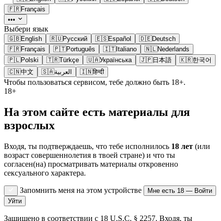
🇫🇷
Français
•••
Выбери язык
🇬🇧
English
🇷🇺
Русский
🇪🇸
Español
🇩🇪
Deutsch
🇫🇷
Français
🇵🇹
Português
🇮🇹
Italiano
🇳🇱
Nederlands
🇵🇱
Polski
🇹🇷
Türkçe
🇺🇦
Українська
🇯🇵
日本語
🇰🇷
한국어
🇨🇳
中文
🇸🇦
العربية
🇮🇳
हिन्दी
Чтобы пользоваться сервисом, тебе должно быть 18+.
18+
На этом сайте есть материалы для
взрослых
Входя, ты подтверждаешь, что тебе исполнилось
18 лет
(или
возраст совершеннолетия в твоей стране) и что ты
согласен(на) просматривать материалы откровенно
сексуального характера.
Запомнить меня на этом устройстве
Мне есть 18 — Войти
Уйти
Защищено в соответствии с 18 U.S.C. § 2257. Входя, ты