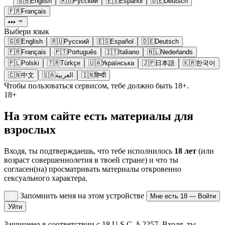
🇬🇧
English
🇷🇺
Русский
🇪🇸
Español
🇩🇪
Deutsch
🇫🇷
Français
•••
Выбери язык
🇬🇧
English
🇷🇺
Русский
🇪🇸
Español
🇩🇪
Deutsch
🇫🇷
Français
🇵🇹
Português
🇮🇹
Italiano
🇳🇱
Nederlands
🇵🇱
Polski
🇹🇷
Türkçe
🇺🇦
Українська
🇯🇵
日本語
🇰🇷
한국어
🇨🇳
中文
🇸🇦
العربية
🇮🇳
हिन्दी
Чтобы пользоваться сервисом, тебе должно быть 18+.
18+
На этом сайте есть материалы для
взрослых
Входя, ты подтверждаешь, что тебе исполнилось
18 лет
(или
возраст совершеннолетия в твоей стране) и что ты
согласен(на) просматривать материалы откровенно
сексуального характера.
Запомнить меня на этом устройстве
Мне есть 18 — Войти
Уйти
Защищено в соответствии с 18 U.S.C. § 2257. Входя, ты