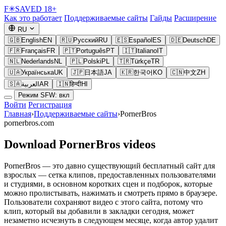
F
✳
SAVED
18+
Как это работает
Поддерживаемые сайты
Гайды
Расширение
RU
🇬🇧
English
EN
🇷🇺
Русский
RU
🇪🇸
Español
ES
🇩🇪
Deutsch
DE
🇫🇷
Français
FR
🇵🇹
Português
PT
🇮🇹
Italiano
IT
🇳🇱
Nederlands
NL
🇵🇱
Polski
PL
🇹🇷
Türkçe
TR
🇺🇦
Українська
UK
🇯🇵
日本語
JA
🇰🇷
한국어
KO
🇨🇳
中文
ZH
🇸🇦
العربية
AR
🇮🇳
हिन्दी
HI
Режим SFW: вкл
Войти
Регистрация
Главная
›
Поддерживаемые сайты
›
PornerBros
pornerbros.com
Download PornerBros videos
PornerBros — это давно существующий бесплатный сайт для
взрослых — сетка клипов, предоставленных пользователями
и студиями, в основном коротких сцен и подборок, которые
можно пролистывать, нажимать и смотреть прямо в браузере.
Пользователи сохраняют видео с этого сайта, потому что
клип, который вы добавили в закладки сегодня, может
незаметно исчезнуть в следующем месяце, когда автор удалит