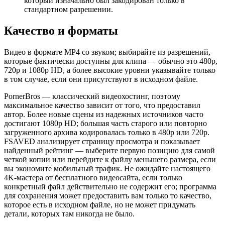
который изначально был закодирован только в
стандартном разрешении.
Качество и форматы
Видео в формате MP4 со звуком; выбирайте из разрешений,
которые фактически доступны для клипа — обычно это 480p,
720p и 1080p HD, а более высокие уровни указывайте только
в том случае, если они присутствуют в исходном файле.
PornerBros — классический видеохостинг, поэтому
максимальное качество зависит от того, что предоставил
автор. Более новые сцены из надежных источников часто
достигают 1080p HD; большая часть старого или повторно
загруженного архива кодировалась только в 480p или 720p.
FSAVED анализирует страницу просмотра и показывает
найденный рейтинг — выберите первую позицию для самой
четкой копии или перейдите к файлу меньшего размера, если
вы экономите мобильный трафик. Не ожидайте настоящего
4K-мастера от бесплатного видеосайта, если только
конкретный файл действительно не содержит его; программа
для сохранения может предоставить вам только то качество,
которое есть в исходном файле, но не может придумать
детали, которых там никогда не было.