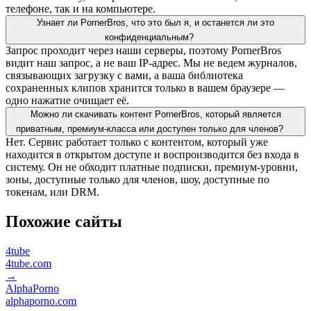
телефоне, так и на компьютере.
Узнает ли PornerBros, что это был я, и останется ли это
конфиденциальным?
Запрос проходит через наши серверы, поэтому PornerBros
видит наш запрос, а не ваш IP-адрес. Мы не ведем журналов,
связывающих загрузку с вами, а ваша библиотека
сохраненных клипов хранится только в вашем браузере —
одно нажатие очищает её.
Можно ли скачивать контент PornerBros, который является
приватным, премиум-класса или доступен только для членов?
Нет. Сервис работает только с контентом, который уже
находится в открытом доступе и воспроизводится без входа в
систему. Он не обходит платные подписки, премиум-уровни,
зоны, доступные только для членов, шоу, доступные по
токенам, или DRM.
Похожие сайты
4tube
4tube.com
→
AlphaPorno
alphaporno.com