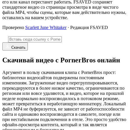
его или канал перестанет работать. FSAVED сохраняет
стандартное видео со страницы просмотра в виде чистого
файла MP4, чтобы сцены, которые вам действительно нужны,
оставались на вашем устройстве.
Проверено
Scarlett June Whitaker
· Редакция FSAVED
Скачать
Скачивай видео с PornerBros онлайн
Аргумент в пользу скачивания клипа с PornerBros прост:
библиотеки видеосайтов подвержены постоянным
изменениям. Загруженные видео перегруппировываются,
перекодируются в более низкое качество, ограничиваются по
регионам или вовсе удаляются, и видео, которое на прошлой
неделе нормально воспроизводилось в потоковом режиме,
может превратиться в неработающую миниатюру. Локальный
файл MP4 не буферизуется, не зависит от работоспособности
сайта и одинаково воспроизводится в самолете, поезде или
при нестабильном подключении в отеле. Это просто удобство
офлайн-просмотра контента, который и так является
общедоступным и бесплатным.