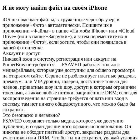
Я не могу найти файл на своём iPhone
iOS не помещает файлы, загруженные через браузер, в
приложение «Фото» автоматически. Поищите их в
приложении «Файлы» в папке «На моём iPhone» или «iCloud
Drive» (или в папке «Загрузки»), а затем переместите их в
приложение «Фото», если хотите, чтобы они появились в
вашей фотопленке.
Аккаунт и доступ
Никакой вход в систему, регистрация или аккаунт на
PornerBros не требуются — FSAVED работает только с
медиафайлами, которые уже доступны для общего просмотра
на открытом сайте. Сервис не разблокирует платные разделы,
премиум- или VIP-уровни, галереи, доступные только для
членов, приватные шоу или шоу, доступ к которым ограничен
токенами, а также любые потоки, защищённые DRM; если для
воспроизведения на странице требуется оплата или вход в
систему, там нет ничего общедоступного, что можно было бы
сохранить.
Это безопасно и легально?
FSAVED сохраняет только медиа, которое уже доступно
публично, и создан для личного офлайн-использования. Он
никогда не обходит платный доступ, закрытые разделы для
участников или DRM. Что бы ты ни сохранял, уважай условия