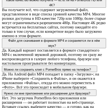
Какое качество можно получить — есть ли на PornerBros HD или
4K?
Вы получаете всё, что содержит загруженный файл,
представленное в виде списка уровней качества MP4. Многие
ролики доступны в HD-качестве 720p или 1080p; более старые
могут ограничиваться разрешением 480p. Настоящее 4K редко
встречается на бесплатных сайтах, поэтому ожидайте его
только в том случае, если конкретное видео было загружено
именно в этом формате.
Файл для скачивания в формате MP4 и сохраняется ли в нём
звук?
Да. Каждый вариант поставляется в формате стандартного
MP4 с включенной звуковой дорожкой, поэтому он сразу же
воспроизводится в галерее любого телефона, браузере или
настольном проигрывателе без конвертации.
Можно ли сохранить клип с PornerBros прямо на телефон?
Да. На Android файл MP4 попадает в папку «Загрузки»; на
iPhone выберите «Сохранить в Файлы», и он окажется в
приложении «Файлы», откуда его можно переместить в
«Фото». Всё это происходит в мобильном браузере.
Нужно ли мне приложение или расширение для браузера?
Нет. Это загрузчик PornerBros без приложения или
расширения — он работает полностью на веб-странице.
Вставьте ссылку, выберите качество — и готово, как на