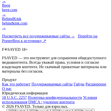
→
Beeg
beeg.com
→
BehindKink
behindkink.com
→
Посмотреть все поддерживаемые сайты →
Перейти на
PornerBros к источнику ↗
F
✳
SAVED
18+
FSAVED — это инструмент для сохранения общедоступного
медиаконтента. Всегда уважай права, условия и согласие
владельцев контента. Не скачивай приватные материалы или
материалы без согласия.
Продукт
Как это работает
Поддерживаемые сайты
Гайды
Расширение
О нас
Юридическая информация
18 U.S.C. 2257
Политика конфиденциальности
Условия
использования
DMCA / удаление контента
© 2026 FSAVED. Только для взрослых.