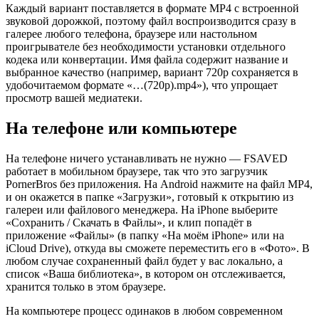
Каждый вариант поставляется в формате MP4 с встроенной
звуковой дорожкой, поэтому файл воспроизводится сразу в
галерее любого телефона, браузере или настольном
проигрывателе без необходимости установки отдельного
кодека или конвертации. Имя файла содержит название и
выбранное качество (например, вариант 720p сохраняется в
удобочитаемом формате «…(720p).mp4»), что упрощает
просмотр вашей медиатеки.
На телефоне или компьютере
На телефоне ничего устанавливать не нужно — FSAVED
работает в мобильном браузере, так что это загрузчик
PornerBros без приложения. На Android нажмите на файл MP4,
и он окажется в папке «Загрузки», готовый к открытию из
галереи или файлового менеджера. На iPhone выберите
«Сохранить / Скачать в Файлы», и клип попадёт в
приложение «Файлы» (в папку «На моём iPhone» или на
iCloud Drive), откуда вы сможете переместить его в «Фото». В
любом случае сохраненный файл будет у вас локально, а
список «Ваша библиотека», в котором он отслеживается,
хранится только в этом браузере.
На компьютере процесс одинаков в любом современном