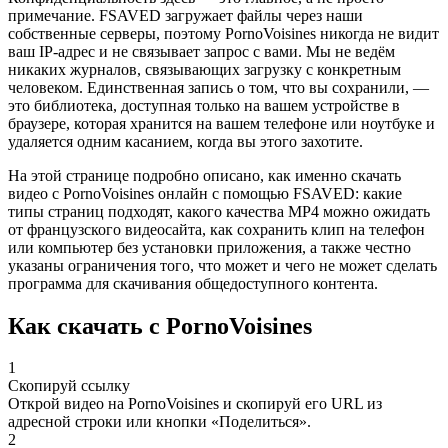
примечание. FSAVED загружает файлы через наши
собственные серверы, поэтому PornoVoisines никогда не видит
ваш IP-адрес и не связывает запрос с вами. Мы не ведём
никаких журналов, связывающих загрузку с конкретным
человеком. Единственная запись о том, что вы сохранили, —
это библиотека, доступная только на вашем устройстве в
браузере, которая хранится на вашем телефоне или ноутбуке и
удаляется одним касанием, когда вы этого захотите.
На этой странице подробно описано, как именно скачать
видео с PornoVoisines онлайн с помощью FSAVED: какие
типы страниц подходят, какого качества MP4 можно ожидать
от французского видеосайта, как сохранить клип на телефон
или компьютер без установки приложения, а также честно
указаны ограничения того, что может и чего не может сделать
программа для скачивания общедоступного контента.
Как скачать с PornoVoisines
1
Скопируй ссылку
Открой видео на PornoVoisines и скопируй его URL из
адресной строки или кнопки «Поделиться».
2