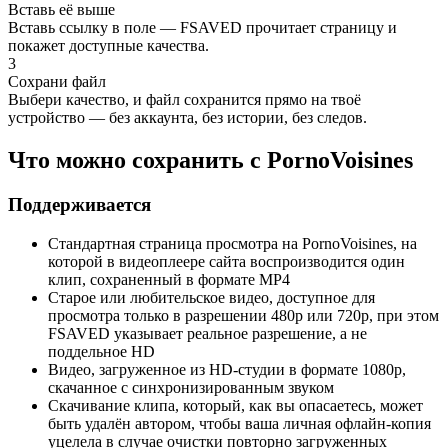
Вставь её выше
Вставь ссылку в поле — FSAVED прочитает страницу и
покажет доступные качества.
3
Сохрани файл
Выбери качество, и файл сохранится прямо на твоё
устройство — без аккаунта, без истории, без следов.
Что можно сохранить с PornoVoisines
Поддерживается
Стандартная страница просмотра на PornoVoisines, на
которой в видеоплеере сайта воспроизводится один
клип, сохраненный в формате MP4
Старое или любительское видео, доступное для
просмотра только в разрешении 480p или 720p, при этом
FSAVED указывает реальное разрешение, а не
поддельное HD
Видео, загруженное из HD-студии в формате 1080p,
скачанное с синхронизированным звуком
Скачивание клипа, который, как вы опасаетесь, может
быть удалён автором, чтобы ваша личная офлайн-копия
уцелела в случае очистки повторно загруженных