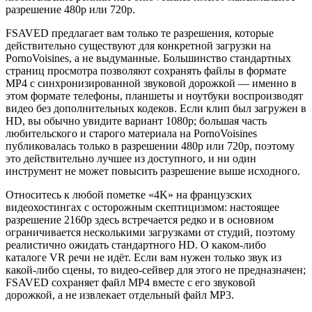
разрешение 480p или 720p.
FSAVED предлагает вам только те разрешения, которые
действительно существуют для конкретной загрузки на
PornoVoisines, а не выдуманные. Большинство стандартных
страниц просмотра позволяют сохранять файлы в формате
MP4 с синхронизированной звуковой дорожкой — именно в
этом формате телефоны, планшеты и ноутбуки воспроизводят
видео без дополнительных кодеков. Если клип был загружен в
HD, вы обычно увидите вариант 1080p; большая часть
любительского и старого материала на PornoVoisines
публиковалась только в разрешении 480p или 720p, поэтому
это действительно лучшее из доступного, и ни один
инструмент не может повысить разрешение выше исходного.
Относитесь к любой пометке «4K» на французских
видеохостингах с осторожным скептицизмом: настоящее
разрешение 2160p здесь встречается редко и в основном
ограничивается несколькими загрузками от студий, поэтому
реалистично ожидать стандартного HD. О каком-либо
каталоге VR речи не идёт. Если вам нужен только звук из
какой-либо сцены, то видео-сейвер для этого не предназначен;
FSAVED сохраняет файл MP4 вместе с его звуковой
дорожкой, а не извлекает отдельный файл MP3.