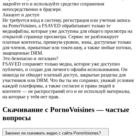
закройте его и используйте средство сохранения
непосредственно в браузере.
Аккаунт и доступ
Не требуется вход в систему, регистрация или учетная запись
на PornoVoisines, а FSAVED обрабатывает только те
медиафайлы, которые уже доступны для общего просмотра на
открытой странице просмотра. Сервис не разблокирует
платные контенты, премиум-уровни, зоны, доступные только
для членов, приватные или токен-шоу, а также любые потоки,
защищенные DRM.
Это безопасно и легально?
FSAVED сохраняет только медиа, которое уже доступно
публично, и создан для личного офлайн-использования. Он
никогда не обходит платный доступ, закрытые разделы для
участников или DRM. Что бы ты ни сохранял, уважай условия
каждой платформы, а также согласие и права людей в
контенте — не распространяй его и не используй материалы,
на которые у тебя нет прав.
Скачивание с PornoVoisines — частые
вопросы
Законно ли скачивать видео с сайта PornoVoisines?