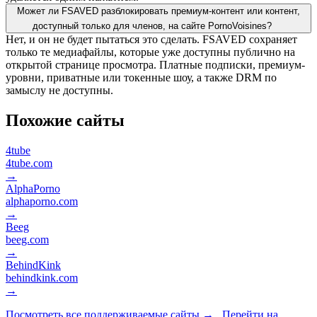
Может ли FSAVED разблокировать премиум-контент или контент,
доступный только для членов, на сайте PornoVoisines?
Нет, и он не будет пытаться это сделать. FSAVED сохраняет
только те медиафайлы, которые уже доступны публично на
открытой странице просмотра. Платные подписки, премиум-
уровни, приватные или токенные шоу, а также DRM по
замыслу не доступны.
Похожие сайты
4tube
4tube.com
→
AlphaPorno
alphaporno.com
→
Beeg
beeg.com
→
BehindKink
behindkink.com
→
Посмотреть все поддерживаемые сайты →
Перейти на