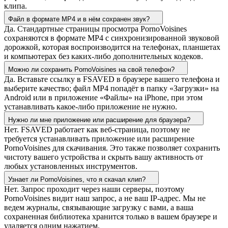
клипа.
Файл в формате MP4 и в нём сохранен звук?
Да. Стандартные страницы просмотра PornoVoisines
сохраняются в формате MP4 с синхронизированной звуковой
дорожкой, которая воспроизводится на телефонах, планшетах
и компьютерах без каких-либо дополнительных кодеков.
Можно ли сохранить PornoVoisines на свой телефон?
Да. Вставьте ссылку в FSAVED в браузере вашего телефона и
выберите качество; файл MP4 попадёт в папку «Загрузки» на
Android или в приложение «Файлы» на iPhone, при этом
устанавливать какое-либо приложение не нужно.
Нужно ли мне приложение или расширение для браузера?
Нет. FSAVED работает как веб-страница, поэтому не
требуется устанавливать приложение или расширение
PornoVoisines для скачивания. Это также позволяет сохранить
чистоту вашего устройства и скрыть вашу активность от
любых установленных инструментов.
Узнает ли PornoVoisines, что я скачал клип?
Нет. Запрос проходит через наши серверы, поэтому
PornoVoisines видит наш запрос, а не ваш IP-адрес. Мы не
ведем журналы, связывающие загрузку с вами, а ваша
сохраненная библиотека хранится только в вашем браузере и
удаляется одним нажатием.