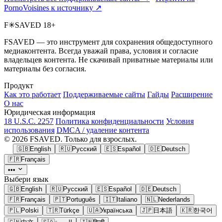
PornoVoisines к источнику ↗
F
✳
SAVED
18+
FSAVED — это инструмент для сохранения общедоступного
медиаконтента. Всегда уважай права, условия и согласие
владельцев контента. Не скачивай приватные материалы или
материалы без согласия.
Продукт
Как это работает
Поддерживаемые сайты
Гайды
Расширение
О нас
Юридическая информация
18 U.S.C. 2257
Политика конфиденциальности
Условия
использования
DMCA / удаление контента
© 2026 FSAVED. Только для взрослых.
🇬🇧
English
🇷🇺
Русский
🇪🇸
Español
🇩🇪
Deutsch
🇫🇷
Français
•••
Выбери язык
🇬🇧
English
🇷🇺
Русский
🇪🇸
Español
🇩🇪
Deutsch
🇫🇷
Français
🇵🇹
Português
🇮🇹
Italiano
🇳🇱
Nederlands
🇵🇱
Polski
🇹🇷
Türkçe
🇺🇦
Українська
🇯🇵
日本語
🇰🇷
한국어