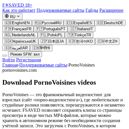
F
✳
SAVED
18+
Как это работает
Поддерживаемые сайты
Гайды
Расширение
RU
🇬🇧
English
EN
🇷🇺
Русский
RU
🇪🇸
Español
ES
🇩🇪
Deutsch
DE
🇫🇷
Français
FR
🇵🇹
Português
PT
🇮🇹
Italiano
IT
🇳🇱
Nederlands
NL
🇵🇱
Polski
PL
🇹🇷
Türkçe
TR
🇺🇦
Українська
UK
🇯🇵
日本語
JA
🇰🇷
한국어
KO
🇨🇳
中文
ZH
🇸🇦
العربية
AR
🇮🇳
हिन्दी
HI
Режим SFW: вкл
Войти
Регистрация
Главная
›
Поддерживаемые сайты
›
PornoVoisines
pornovoisines.com
Download PornoVoisines videos
PornoVoisines — это франкоязычный видеохостинг для
взрослых (сайт «порно-видеохостинга»), где любительские и
студийные ролики появляются, перезагружаются и незаметно
исчезают. FSAVED позволяет сохранять клипы со страницы
просмотра в виде чистых MP4-файлов, которые можно
хранить в автономном режиме без необходимости создания
учётной записи. Это загрузчик с PornoVoisines, в котором