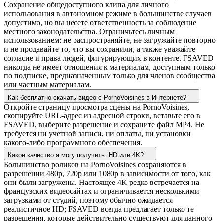
Сохранение общедоступного клипа для личного
использования в автономном режиме в большинстве случаев
допустимо, но вы несете ответственность за соблюдение
местного законодательства. Ограничьтесь личным
использованием: не распространяйте, не загружайте повторно
и не продавайте то, что вы сохранили, а также уважайте
согласие и права людей, фигурирующих в контенте. FSAVED
никогда не имеет отношения к материалам, доступным только
по подписке, предназначенным только для членов сообщества
или частным материалам.
Как бесплатно скачать видео с PornoVoisines в Интернете?
Откройте страницу просмотра сцены на PornoVoisines,
скопируйте URL-адрес из адресной строки, вставьте его в
FSAVED, выберите разрешение и сохраните файл MP4. Не
требуется ни учетной записи, ни оплаты, ни установки
какого-либо программного обеспечения.
Какое качество я могу получить: HD или 4K?
Большинство роликов на PornoVoisines сохраняются в
разрешении 480p, 720p или 1080p в зависимости от того, как
они были загружены. Настоящее 4K редко встречается на
французских видеосайтах и ограничивается несколькими
загрузками от студий, поэтому обычно ожидается
реалистичное HD; FSAVED всегда предлагает только те
разрешения, которые действительно существуют для данного