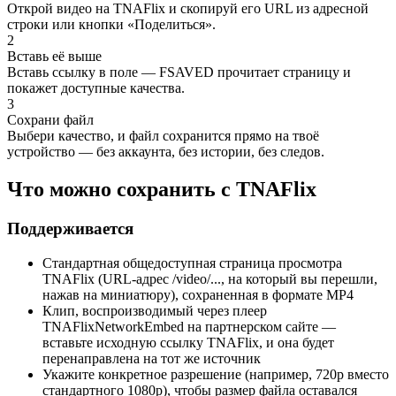
Открой видео на TNAFlix и скопируй его URL из адресной
строки или кнопки «Поделиться».
2
Вставь её выше
Вставь ссылку в поле — FSAVED прочитает страницу и
покажет доступные качества.
3
Сохрани файл
Выбери качество, и файл сохранится прямо на твоё
устройство — без аккаунта, без истории, без следов.
Что можно сохранить с TNAFlix
Поддерживается
Стандартная общедоступная страница просмотра
TNAFlix (URL-адрес /video/..., на который вы перешли,
нажав на миниатюру), сохраненная в формате MP4
Клип, воспроизводимый через плеер
TNAFlixNetworkEmbed на партнерском сайте —
вставьте исходную ссылку TNAFlix, и она будет
перенаправлена на тот же источник
Укажите конкретное разрешение (например, 720p вместо
стандартного 1080p), чтобы размер файла оставался