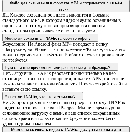
Файл для скачивания в формате MP4 и сохраняется ли в нём
звук?
Да. Каждое сохраненное видео выводится в формате
стандартного MP4, в котором видео и аудио объединены в
один файл, поэтому оно воспроизводится в любом
стандартном проигрывателе с полным звуком.
Можно ли сохранить TNAFlix на свой телефон?
Безусловно. На Android файл MP4 попадает в папку
«Загрузки»; на iPhone — в приложение «Файлы», откуда его
можно переместить в «Фото». В обоих случаях приложение
не требуется.
Нужно ли мне приложение или расширение для браузера?
Нет. Загрузчик TNAFlix работает исключительно на веб-
странице — никаких расширений, никаких APK, ничего не
нужно устанавливать или обновлять. Просто откройте сайт и
вставьте свою ссылку.
Узнает ли TNAFlix, что это я скачивал?
Нет. Запрос проходит через наши серверы, поэтому TNAFlix
видит наш запрос, а не ваш IP-адрес. Мы не ведем журналы,
связывающие загрузку с вами, а ваш список сохраненных
файлов хранится только в вашем браузере и может быть
удален одним нажатием.
Можно ли скачивать видео с TNAFlix, доступные только для