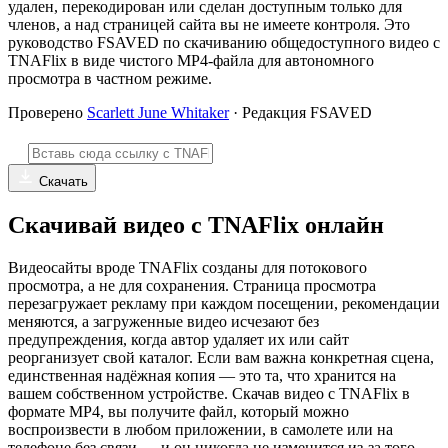
удален, перекодирован или сделан доступным только для
членов, а над страницей сайта вы не имеете контроля. Это
руководство FSAVED по скачиванию общедоступного видео с
TNAFlix в виде чистого MP4-файла для автономного
просмотра в частном режиме.
Проверено
Scarlett June Whitaker
· Редакция FSAVED
Скачать
Скачивай видео с TNAFlix онлайн
Видеосайты вроде TNAFlix созданы для потокового
просмотра, а не для сохранения. Страница просмотра
перезагружает рекламу при каждом посещении, рекомендации
меняются, а загруженные видео исчезают без
предупреждения, когда автор удаляет их или сайт
реорганизует свой каталог. Если вам важна конкретная сцена,
единственная надёжная копия — это та, что хранится на
вашем собственном устройстве. Скачав видео с TNAFlix в
формате MP4, вы получите файл, который можно
воспроизвести в любом приложении, в самолете или на
телефоне без связи — и он никогда не изменится из-за того,