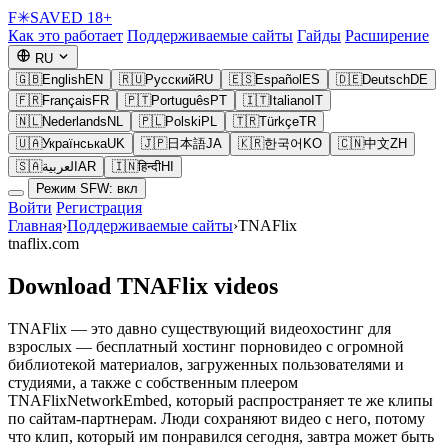
F
✳
SAVED
18+
Как это работает
Поддерживаемые сайты
Гайды
Расширение
RU
🇬🇧
English
EN
🇷🇺
Русский
RU
🇪🇸
Español
ES
🇩🇪
Deutsch
DE
🇫🇷
Français
FR
🇵🇹
Português
PT
🇮🇹
Italiano
IT
🇳🇱
Nederlands
NL
🇵🇱
Polski
PL
🇹🇷
Türkçe
TR
🇺🇦
Українська
UK
🇯🇵
日本語
JA
🇰🇷
한국어
KO
🇨🇳
中文
ZH
🇸🇦
العربية
AR
🇮🇳
हिन्दी
HI
Режим SFW: вкл
Войти
Регистрация
Главная
›
Поддерживаемые сайты
›
TNAFlix
tnaflix.com
Download TNAFlix videos
TNAFlix — это давно существующий видеохостинг для
взрослых — бесплатный хостинг порновидео с огромной
библиотекой материалов, загруженных пользователями и
студиями, а также с собственным плеером
TNAFlixNetworkEmbed, который распространяет те же клипы
по сайтам-партнерам. Люди сохраняют видео с него, потому
что клип, который им понравился сегодня, завтра может быть