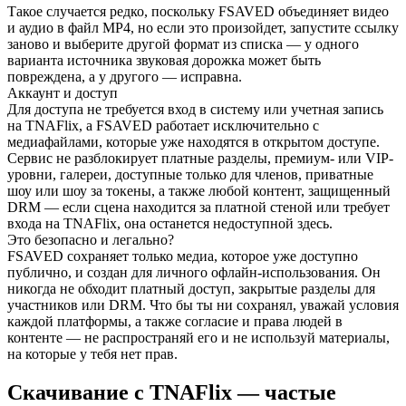
Такое случается редко, поскольку FSAVED объединяет видео
и аудио в файл MP4, но если это произойдет, запустите ссылку
заново и выберите другой формат из списка — у одного
варианта источника звуковая дорожка может быть
повреждена, а у другого — исправна.
Аккаунт и доступ
Для доступа не требуется вход в систему или учетная запись
на TNAFlix, а FSAVED работает исключительно с
медиафайлами, которые уже находятся в открытом доступе.
Сервис не разблокирует платные разделы, премиум- или VIP-
уровни, галереи, доступные только для членов, приватные
шоу или шоу за токены, а также любой контент, защищенный
DRM — если сцена находится за платной стеной или требует
входа на TNAFlix, она останется недоступной здесь.
Это безопасно и легально?
FSAVED сохраняет только медиа, которое уже доступно
публично, и создан для личного офлайн-использования. Он
никогда не обходит платный доступ, закрытые разделы для
участников или DRM. Что бы ты ни сохранял, уважай условия
каждой платформы, а также согласие и права людей в
контенте — не распространяй его и не используй материалы,
на которые у тебя нет прав.
Скачивание с TNAFlix — частые