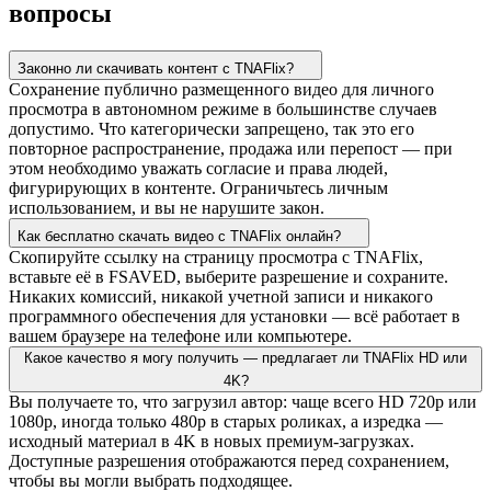
вопросы
Законно ли скачивать контент с TNAFlix?
Сохранение публично размещенного видео для личного
просмотра в автономном режиме в большинстве случаев
допустимо. Что категорически запрещено, так это его
повторное распространение, продажа или перепост — при
этом необходимо уважать согласие и права людей,
фигурирующих в контенте. Ограничьтесь личным
использованием, и вы не нарушите закон.
Как бесплатно скачать видео с TNAFlix онлайн?
Скопируйте ссылку на страницу просмотра с TNAFlix,
вставьте её в FSAVED, выберите разрешение и сохраните.
Никаких комиссий, никакой учетной записи и никакого
программного обеспечения для установки — всё работает в
вашем браузере на телефоне или компьютере.
Какое качество я могу получить — предлагает ли TNAFlix HD или
4K?
Вы получаете то, что загрузил автор: чаще всего HD 720p или
1080p, иногда только 480p в старых роликах, а изредка —
исходный материал в 4K в новых премиум-загрузках.
Доступные разрешения отображаются перед сохранением,
чтобы вы могли выбрать подходящее.