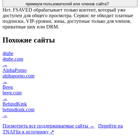
премиум-пользователей или членов сайта?
Нет. FSAVED обрабатывает только контент, который уже
доступен для общего просмотра. Сервис не обходит платные
подписки, VIP-уровни, зоны, доступные только для членов,
приватные шоу или DRM.
Похожие сайты
4tube
4tube.com
→
AlphaPorno
alphaporno.com
→
Beeg
beeg.com
→
BehindKink
behindkink.com
→
Посмотреть все поддерживаемые сайты →
Перейти на
TNAFlix к источнику ↗