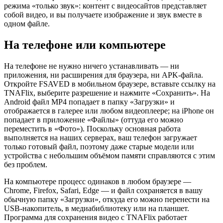
режима «только звук»: контент с видеосайтов представляет
собой видео, и вы получаете изображение и звук вместе в
одном файле.
На телефоне или компьютере
На телефоне не нужно ничего устанавливать — ни
приложения, ни расширения для браузера, ни APK-файла.
Откройте FSAVED в мобильном браузере, вставьте ссылку на
TNAFlix, выберите разрешение и нажмите «Сохранить». На
Android файл MP4 попадает в папку «Загрузки» и
отображается в галерее или любом видеоплеере; на iPhone он
попадает в приложение «Файлы» (оттуда его можно
переместить в «Фото»). Поскольку основная работа
выполняется на наших серверах, ваш телефон загружает
только готовый файл, поэтому даже старые модели или
устройства с небольшим объёмом памяти справляются с этим
без проблем.
На компьютере процесс одинаков в любом браузере —
Chrome, Firefox, Safari, Edge — и файл сохраняется в вашу
обычную папку «Загрузки», откуда его можно перенести на
USB-накопитель, в медиабиблиотеку или на планшет.
Программа для сохранения видео с TNAFlix работает