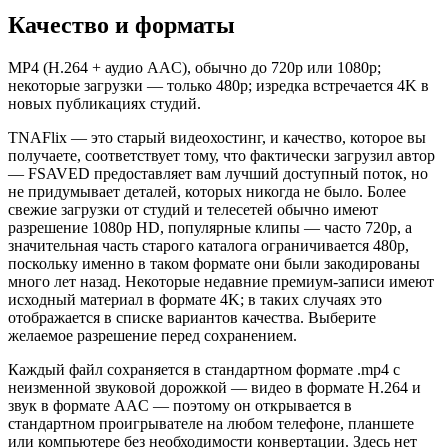
Качество и форматы
MP4 (H.264 + аудио AAC), обычно до 720p или 1080p;
некоторые загрузки — только 480p; изредка встречается 4K в
новых публикациях студий.
TNAFlix — это старый видеохостинг, и качество, которое вы
получаете, соответствует тому, что фактически загрузил автор
— FSAVED предоставляет вам лучший доступный поток, но
не придумывает деталей, которых никогда не было. Более
свежие загрузки от студий и телесетей обычно имеют
разрешение 1080p HD, популярные клипы — часто 720p, а
значительная часть старого каталога ограничивается 480p,
поскольку именно в таком формате они были закодированы
много лет назад. Некоторые недавние премиум-записи имеют
исходный материал в формате 4K; в таких случаях это
отображается в списке вариантов качества. Выберите
желаемое разрешение перед сохранением.
Каждый файл сохраняется в стандартном формате .mp4 с
неизменной звуковой дорожкой — видео в формате H.264 и
звук в формате AAC — поэтому он открывается в
стандартном проигрывателе на любом телефоне, планшете
или компьютере без необходимости конвертации. Здесь нет