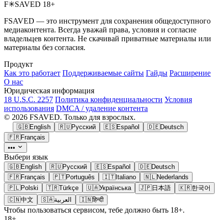
F
✳
SAVED
18+
FSAVED — это инструмент для сохранения общедоступного
медиаконтента. Всегда уважай права, условия и согласие
владельцев контента. Не скачивай приватные материалы или
материалы без согласия.
Продукт
Как это работает
Поддерживаемые сайты
Гайды
Расширение
О нас
Юридическая информация
18 U.S.C. 2257
Политика конфиденциальности
Условия
использования
DMCA / удаление контента
© 2026 FSAVED. Только для взрослых.
🇬🇧
English
🇷🇺
Русский
🇪🇸
Español
🇩🇪
Deutsch
🇫🇷
Français
•••
Выбери язык
🇬🇧
English
🇷🇺
Русский
🇪🇸
Español
🇩🇪
Deutsch
🇫🇷
Français
🇵🇹
Português
🇮🇹
Italiano
🇳🇱
Nederlands
🇵🇱
Polski
🇹🇷
Türkçe
🇺🇦
Українська
🇯🇵
日本語
🇰🇷
한국어
🇨🇳
中文
🇸🇦
العربية
🇮🇳
हिन्दी
Чтобы пользоваться сервисом, тебе должно быть 18+.
18+