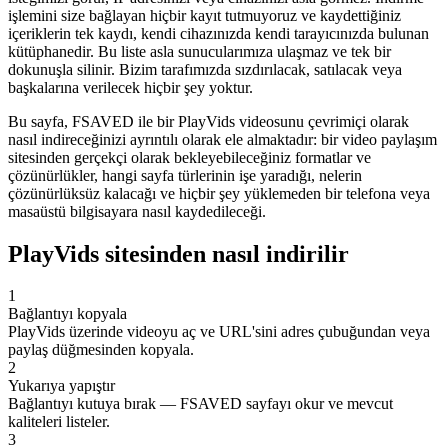
işlemini size bağlayan hiçbir kayıt tutmuyoruz ve kaydettiğiniz
içeriklerin tek kaydı, kendi cihazınızda kendi tarayıcınızda bulunan
kütüphanedir. Bu liste asla sunucularımıza ulaşmaz ve tek bir
dokunuşla silinir. Bizim tarafımızda sızdırılacak, satılacak veya
başkalarına verilecek hiçbir şey yoktur.
Bu sayfa, FSAVED ile bir PlayVids videosunu çevrimiçi olarak
nasıl indireceğinizi ayrıntılı olarak ele almaktadır: bir video paylaşım
sitesinden gerçekçi olarak bekleyebileceğiniz formatlar ve
çözünürlükler, hangi sayfa türlerinin işe yaradığı, nelerin
çözünürlüksüz kalacağı ve hiçbir şey yüklemeden bir telefona veya
masaüstü bilgisayara nasıl kaydedileceği.
PlayVids sitesinden nasıl indirilir
1
Bağlantıyı kopyala
PlayVids üzerinde videoyu aç ve URL'sini adres çubuğundan veya
paylaş düğmesinden kopyala.
2
Yukarıya yapıştır
Bağlantıyı kutuya bırak — FSAVED sayfayı okur ve mevcut
kaliteleri listeler.
3