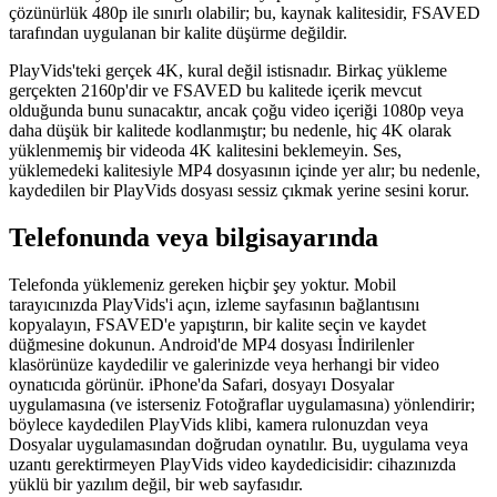
çözünürlük 480p ile sınırlı olabilir; bu, kaynak kalitesidir, FSAVED
tarafından uygulanan bir kalite düşürme değildir.
PlayVids'teki gerçek 4K, kural değil istisnadır. Birkaç yükleme
gerçekten 2160p'dir ve FSAVED bu kalitede içerik mevcut
olduğunda bunu sunacaktır, ancak çoğu video içeriği 1080p veya
daha düşük bir kalitede kodlanmıştır; bu nedenle, hiç 4K olarak
yüklenmemiş bir videoda 4K kalitesini beklemeyin. Ses,
yüklemedeki kalitesiyle MP4 dosyasının içinde yer alır; bu nedenle,
kaydedilen bir PlayVids dosyası sessiz çıkmak yerine sesini korur.
Telefonunda veya bilgisayarında
Telefonda yüklemeniz gereken hiçbir şey yoktur. Mobil
tarayıcınızda PlayVids'i açın, izleme sayfasının bağlantısını
kopyalayın, FSAVED'e yapıştırın, bir kalite seçin ve kaydet
düğmesine dokunun. Android'de MP4 dosyası İndirilenler
klasörünüze kaydedilir ve galerinizde veya herhangi bir video
oynatıcıda görünür. iPhone'da Safari, dosyayı Dosyalar
uygulamasına (ve isterseniz Fotoğraflar uygulamasına) yönlendirir;
böylece kaydedilen PlayVids klibi, kamera rulonuzdan veya
Dosyalar uygulamasından doğrudan oynatılır. Bu, uygulama veya
uzantı gerektirmeyen PlayVids video kaydedicisidir: cihazınızda
yüklü bir yazılım değil, bir web sayfasıdır.