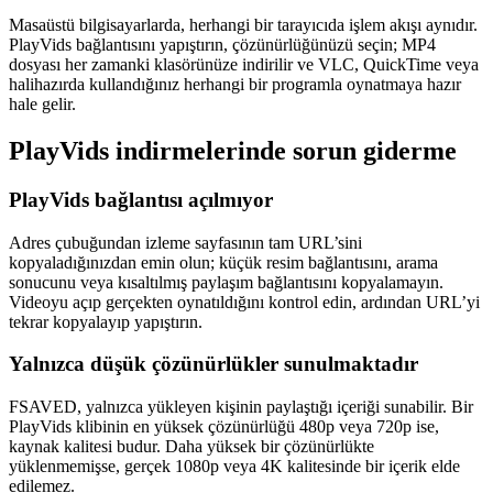
Masaüstü bilgisayarlarda, herhangi bir tarayıcıda işlem akışı aynıdır.
PlayVids bağlantısını yapıştırın, çözünürlüğünüzü seçin; MP4
dosyası her zamanki klasörünüze indirilir ve VLC, QuickTime veya
halihazırda kullandığınız herhangi bir programla oynatmaya hazır
hale gelir.
PlayVids indirmelerinde sorun giderme
PlayVids bağlantısı açılmıyor
Adres çubuğundan izleme sayfasının tam URL’sini
kopyaladığınızdan emin olun; küçük resim bağlantısını, arama
sonucunu veya kısaltılmış paylaşım bağlantısını kopyalamayın.
Videoyu açıp gerçekten oynatıldığını kontrol edin, ardından URL’yi
tekrar kopyalayıp yapıştırın.
Yalnızca düşük çözünürlükler sunulmaktadır
FSAVED, yalnızca yükleyen kişinin paylaştığı içeriği sunabilir. Bir
PlayVids klibinin en yüksek çözünürlüğü 480p veya 720p ise,
kaynak kalitesi budur. Daha yüksek bir çözünürlükte
yüklenmemişse, gerçek 1080p veya 4K kalitesinde bir içerik elde
edilemez.