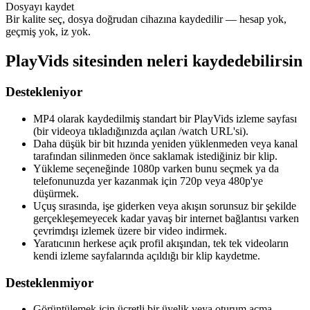
Dosyayı kaydet
Bir kalite seç, dosya doğrudan cihazına kaydedilir — hesap yok,
geçmiş yok, iz yok.
PlayVids sitesinden neleri kaydedebilirsin
Destekleniyor
MP4 olarak kaydedilmiş standart bir PlayVids izleme sayfası
(bir videoya tıkladığınızda açılan /watch URL'si).
Daha düşük bir bit hızında yeniden yüklenmeden veya kanal
tarafından silinmeden önce saklamak istediğiniz bir klip.
Yükleme seçeneğinde 1080p varken bunu seçmek ya da
telefonunuzda yer kazanmak için 720p veya 480p'ye
düşürmek.
Uçuş sırasında, işe giderken veya akışın sorunsuz bir şekilde
gerçekleşemeyecek kadar yavaş bir internet bağlantısı varken
çevrimdışı izlemek üzere bir video indirmek.
Yaratıcının herkese açık profil akışından, tek tek videoların
kendi izleme sayfalarında açıldığı bir klip kaydetme.
Desteklenmiyor
Görüntülemek için ücretli bir üyelik veya oturum açma