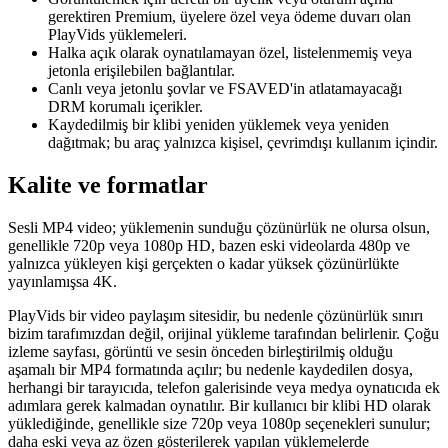
gerektiren Premium, üyelere özel veya ödeme duvarı olan
PlayVids yüklemeleri.
Halka açık olarak oynatılamayan özel, listelenmemiş veya
jetonla erişilebilen bağlantılar.
Canlı veya jetonlu şovlar ve FSAVED'in atlatamayacağı
DRM korumalı içerikler.
Kaydedilmiş bir klibi yeniden yüklemek veya yeniden
dağıtmak; bu araç yalnızca kişisel, çevrimdışı kullanım içindir.
Kalite ve formatlar
Sesli MP4 video; yüklemenin sunduğu çözünürlük ne olursa olsun,
genellikle 720p veya 1080p HD, bazen eski videolarda 480p ve
yalnızca yükleyen kişi gerçekten o kadar yüksek çözünürlükte
yayınlamışsa 4K.
PlayVids bir video paylaşım sitesidir, bu nedenle çözünürlük sınırı
bizim tarafımızdan değil, orijinal yükleme tarafından belirlenir. Çoğu
izleme sayfası, görüntü ve sesin önceden birleştirilmiş olduğu
aşamalı bir MP4 formatında açılır; bu nedenle kaydedilen dosya,
herhangi bir tarayıcıda, telefon galerisinde veya medya oynatıcıda ek
adımlara gerek kalmadan oynatılır. Bir kullanıcı bir klibi HD olarak
yüklediğinde, genellikle size 720p veya 1080p seçenekleri sunulur;
daha eski veya az özen gösterilerek yapılan yüklemelerde