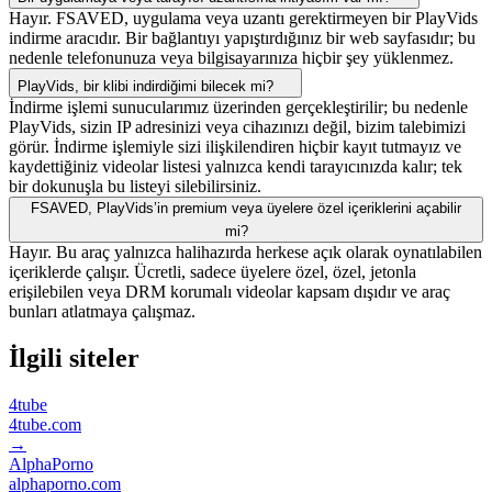
Hayır. FSAVED, uygulama veya uzantı gerektirmeyen bir PlayVids
indirme aracıdır. Bir bağlantıyı yapıştırdığınız bir web sayfasıdır; bu
nedenle telefonunuza veya bilgisayarınıza hiçbir şey yüklenmez.
PlayVids, bir klibi indirdiğimi bilecek mi?
İndirme işlemi sunucularımız üzerinden gerçekleştirilir; bu nedenle
PlayVids, sizin IP adresinizi veya cihazınızı değil, bizim talebimizi
görür. İndirme işlemiyle sizi ilişkilendiren hiçbir kayıt tutmayız ve
kaydettiğiniz videolar listesi yalnızca kendi tarayıcınızda kalır; tek
bir dokunuşla bu listeyi silebilirsiniz.
FSAVED, PlayVids’in premium veya üyelere özel içeriklerini açabilir
mi?
Hayır. Bu araç yalnızca halihazırda herkese açık olarak oynatılabilen
içeriklerde çalışır. Ücretli, sadece üyelere özel, özel, jetonla
erişilebilen veya DRM korumalı videolar kapsam dışıdır ve araç
bunları atlatmaya çalışmaz.
İlgili siteler
4tube
4tube.com
→
AlphaPorno
alphaporno.com