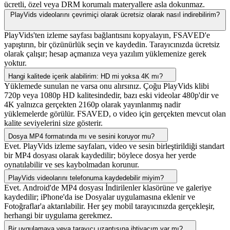
ücretli, özel veya DRM korumalı materyallere asla dokunmaz.
PlayVids videolarını çevrimiçi olarak ücretsiz olarak nasıl indirebilirim?
PlayVids'ten izleme sayfası bağlantısını kopyalayın, FSAVED'e
yapıştırın, bir çözünürlük seçin ve kaydedin. Tarayıcınızda ücretsiz
olarak çalışır; hesap açmanıza veya yazılım yüklemenize gerek
yoktur.
Hangi kalitede içerik alabilirim: HD mi yoksa 4K mı?
Yüklemede sunulan ne varsa onu alırsınız. Çoğu PlayVids klibi
720p veya 1080p HD kalitesindedir, bazı eski videolar 480p'dir ve
4K yalnızca gerçekten 2160p olarak yayınlanmış nadir
yüklemelerde görülür. FSAVED, o video için gerçekten mevcut olan
kalite seviyelerini size gösterir.
Dosya MP4 formatında mı ve sesini koruyor mu?
Evet. PlayVids izleme sayfaları, video ve sesin birleştirildiği standart
bir MP4 dosyası olarak kaydedilir; böylece dosya her yerde
oynatılabilir ve ses kaybolmadan korunur.
PlayVids videolarını telefonuma kaydedebilir miyim?
Evet. Android'de MP4 dosyası İndirilenler klasörüne ve galeriye
kaydedilir; iPhone'da ise Dosyalar uygulamasına eklenir ve
Fotoğraflar'a aktarılabilir. Her şey mobil tarayıcınızda gerçekleşir,
herhangi bir uygulama gerekmez.
Bir uygulamaya veya tarayıcı uzantısına ihtiyacım var mı?