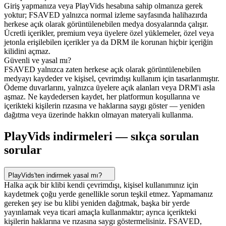
Giriş yapmanıza veya PlayVids hesabına sahip olmanıza gerek
yoktur; FSAVED yalnızca normal izleme sayfasında halihazırda
herkese açık olarak görüntülenebilen medya dosyalarında çalışır.
Ücretli içerikler, premium veya üyelere özel yüklemeler, özel veya
jetonla erişilebilen içerikler ya da DRM ile korunan hiçbir içeriğin
kilidini açmaz.
Güvenli ve yasal mı?
FSAVED yalnızca zaten herkese açık olarak görüntülenebilen
medyayı kaydeder ve kişisel, çevrimdışı kullanım için tasarlanmıştır.
Ödeme duvarlarını, yalnızca üyelere açık alanları veya DRM'i asla
aşmaz. Ne kaydedersen kaydet, her platformun koşullarına ve
içerikteki kişilerin rızasına ve haklarına saygı göster — yeniden
dağıtma veya üzerinde hakkın olmayan materyali kullanma.
PlayVids indirmeleri — sıkça sorulan
sorular
PlayVids'ten indirmek yasal mı?
Halka açık bir klibi kendi çevrimdışı, kişisel kullanımınız için
kaydetmek çoğu yerde genellikle sorun teşkil etmez. Yapmamanız
gereken şey ise bu klibi yeniden dağıtmak, başka bir yerde
yayınlamak veya ticari amaçla kullanmaktır; ayrıca içerikteki
kişilerin haklarına ve rızasına saygı göstermelisiniz. FSAVED,