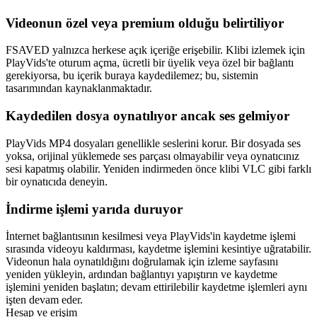
Videonun özel veya premium olduğu belirtiliyor
FSAVED yalnızca herkese açık içeriğe erişebilir. Klibi izlemek için
PlayVids'te oturum açma, ücretli bir üyelik veya özel bir bağlantı
gerekiyorsa, bu içerik buraya kaydedilemez; bu, sistemin
tasarımından kaynaklanmaktadır.
Kaydedilen dosya oynatılıyor ancak ses gelmiyor
PlayVids MP4 dosyaları genellikle seslerini korur. Bir dosyada ses
yoksa, orijinal yüklemede ses parçası olmayabilir veya oynatıcınız
sesi kapatmış olabilir. Yeniden indirmeden önce klibi VLC gibi farklı
bir oynatıcıda deneyin.
İndirme işlemi yarıda duruyor
İnternet bağlantısının kesilmesi veya PlayVids'in kaydetme işlemi
sırasında videoyu kaldırması, kaydetme işlemini kesintiye uğratabilir.
Videonun hala oynatıldığını doğrulamak için izleme sayfasını
yeniden yükleyin, ardından bağlantıyı yapıştırın ve kaydetme
işlemini yeniden başlatın; devam ettirilebilir kaydetme işlemleri aynı
işten devam eder.
Hesap ve erişim