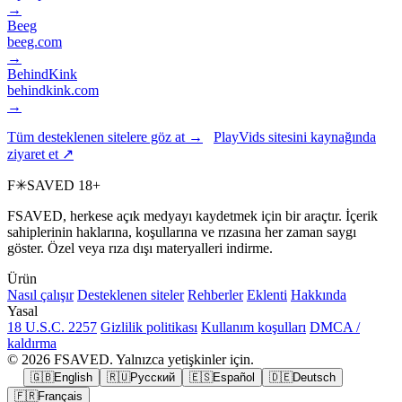
→
Beeg
beeg.com
→
BehindKink
behindkink.com
→
Tüm desteklenen sitelere göz at →
PlayVids sitesini kaynağında
ziyaret et ↗
F
✳
SAVED
18+
FSAVED, herkese açık medyayı kaydetmek için bir araçtır. İçerik
sahiplerinin haklarına, koşullarına ve rızasına her zaman saygı
göster. Özel veya rıza dışı materyalleri indirme.
Ürün
Nasıl çalışır
Desteklenen siteler
Rehberler
Eklenti
Hakkında
Yasal
18 U.S.C. 2257
Gizlilik politikası
Kullanım koşulları
DMCA /
kaldırma
© 2026 FSAVED. Yalnızca yetişkinler için.
🇬🇧
English
🇷🇺
Русский
🇪🇸
Español
🇩🇪
Deutsch
🇫🇷
Français