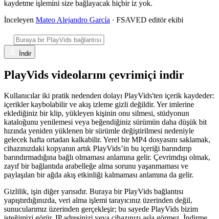
kaydetme işlemini size bağlayacak hiçbir iz yok.
İnceleyen
Mateo Alejandro García
· FSAVED editör ekibi
İndir
PlayVids videolarını çevrimiçi indir
Kullanıcılar iki pratik nedenden dolayı PlayVids'ten içerik kaydeder:
içerikler kaybolabilir ve akış izleme gizli değildir. Yer imlerine
eklediğiniz bir klip, yükleyen kişinin onu silmesi, stüdyonun
kataloğunu yenilemesi veya beğendiğiniz sürümün daha düşük bit
hızında yeniden yüklenen bir sürümle değiştirilmesi nedeniyle
gelecek hafta ortadan kalkabilir. Yerel bir MP4 dosyasını saklamak,
cihazınızdaki kopyanın artık PlayVids’in bu içeriği barındırıp
barındırmadığına bağlı olmaması anlamına gelir. Çevrimdışı olmak,
zayıf bir bağlantıda arabelleğe alma sorunu yaşanmaması ve
paylaşılan bir ağda akış etkinliği kalmaması anlamına da gelir.
Gizlilik, işin diğer yarısıdır. Buraya bir PlayVids bağlantısı
yapıştırdığınızda, veri alma işlemi tarayıcınız üzerinden değil,
sunucularımız üzerinden gerçekleşir; bu sayede PlayVids bizim
isteğimizi görür, IP adresinizi veya cihazınızı asla görmez. İndirme