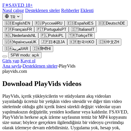
F
✳
SAVED
18+
Nasıl çalışır
Desteklenen siteler
Rehberler
Eklenti
TR
🇬🇧
English
EN
🇷🇺
Русский
RU
🇪🇸
Español
ES
🇩🇪
Deutsch
DE
🇫🇷
Français
FR
🇵🇹
Português
PT
🇮🇹
Italiano
IT
🇳🇱
Nederlands
NL
🇵🇱
Polski
PL
🇹🇷
Türkçe
TR
🇺🇦
Українська
UK
🇯🇵
日本語
JA
🇰🇷
한국어
KO
🇨🇳
中文
ZH
🇸🇦
العربية
AR
🇮🇳
हिन्दी
HI
SFW modu: açık
Giriş yap
Kayıt ol
Ana sayfa
›
Desteklenen siteler
›
PlayVids
playvids.com
Download PlayVids videos
PlayVids, içerik yükleyicilerin ve stüdyoların akış videoları
yayınladığı ücretsiz bir yetişkin video sitesidir ve diğer tüm video
sitelerinde olduğu gibi içerik listesi sürekli değişir: videolar uyarı
yapılmaksızın değiştirilir, yeniden kodlanır veya kaldırılır. FSAVED,
PlayVids'in herkese açık izleme sayfasının temiz bir MP4 kopyasını
size sunar; böylece gerçekten ilgilendiğiniz bir videoyu çevrimdışı
olarak izlemeye devam edebilirsiniz. Uygulama yok, hesap yok,