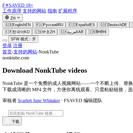
F
✳
SAVED
18+
工作原理
支持的网站
指南
扩展程序
ZH
🇬🇧
English
EN
🇷🇺
Русский
RU
🇪🇸
Español
ES
🇩🇪
Deutsch
DE
🇰🇷
한국어
KO
🇨🇳
中文
ZH
🇸🇦
العربية
AR
🇮🇳
हिन्दी
HI
SFW 模式：开
登录
注册
首页
›
支持的网站
›
NonkTube
nonktube.com
Download NonkTube videos
NonkTube 是一个免费的成人视频网站——一个不断上传、替
下载成清晰的 MP4 文件，方便你离线观看。只需粘贴链接
审核者
Scarlett June Whitaker
· FSAVED 编辑团队
下载