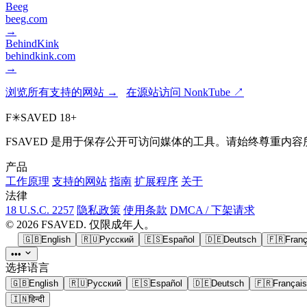
Beeg
beeg.com
→
BehindKink
behindkink.com
→
浏览所有支持的网站 →
在源站访问 NonkTube ↗
F
✳
SAVED
18+
FSAVED 是用于保存公开可访问媒体的工具。请始终尊重
产品
工作原理
支持的网站
指南
扩展程序
关于
法律
18 U.S.C. 2257
隐私政策
使用条款
DMCA / 下架请求
© 2026 FSAVED. 仅限成年人。
🇬🇧
English
🇷🇺
Русский
🇪🇸
Español
🇩🇪
Deutsch
🇫🇷
Franç
•••
选择语言
🇬🇧
English
🇷🇺
Русский
🇪🇸
Español
🇩🇪
Deutsch
🇫🇷
Français
🇮🇳
हिन्दी