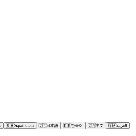
e
🇺🇦
Українська
🇯🇵
日本語
🇰🇷
한국어
🇨🇳
中文
🇸🇦
العربية