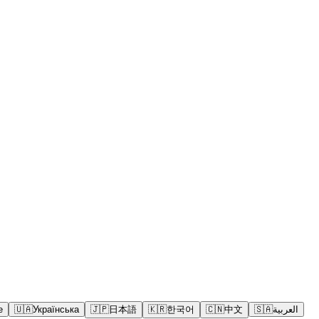
e
🇺🇦
Українська
🇯🇵
日本語
🇰🇷
한국어
🇨🇳
中文
🇸🇦
العربية