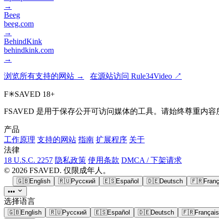
→
Beeg
beeg.com
→
BehindKink
behindkink.com
→
浏览所有支持的网站 →
在源站访问 Rule34Video ↗
F
✳
SAVED
18+
FSAVED 是用于保存公开可访问媒体的工具。请始终尊重
产品
工作原理
支持的网站
指南
扩展程序
关于
法律
18 U.S.C. 2257
隐私政策
使用条款
DMCA / 下架请求
© 2026 FSAVED. 仅限成年人。
🇬🇧
English
🇷🇺
Русский
🇪🇸
Español
🇩🇪
Deutsch
🇫🇷
Franç
•••
选择语言
🇬🇧
English
🇷🇺
Русский
🇪🇸
Español
🇩🇪
Deutsch
🇫🇷
Français