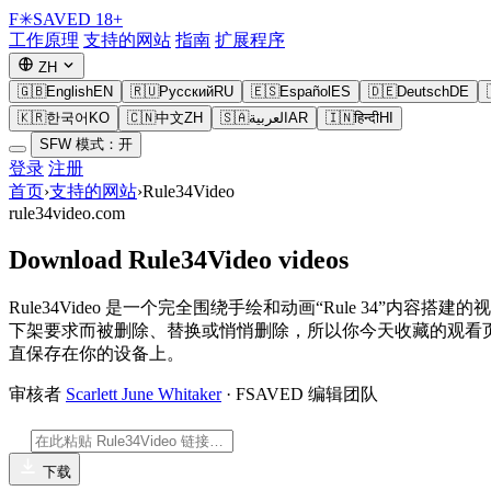
F
✳
SAVED
18+
工作原理
支持的网站
指南
扩展程序
ZH
🇬🇧
English
EN
🇷🇺
Русский
RU
🇪🇸
Español
ES
🇩🇪
Deutsch
DE
🇰🇷
한국어
KO
🇨🇳
中文
ZH
🇸🇦
العربية
AR
🇮🇳
हिन्दी
HI
SFW 模式：开
登录
注册
首页
›
支持的网站
›
Rule34Video
rule34video.com
Download Rule34Video videos
Rule34Video 是一个完全围绕手绘和动画“Rule 34
下架要求而被删除、替换或悄悄删除，所以你今天收藏的观看页面可能
直保存在你的设备上。
审核者
Scarlett June Whitaker
· FSAVED 编辑团队
下载