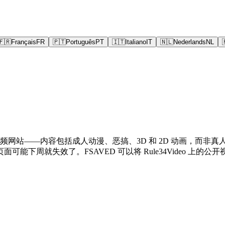
🇫🇷
Français
FR
🇵🇹
Português
PT
🇮🇹
Italiano
IT
🇳🇱
Nederlands
NL
”内容搭建的视频网站——内容包括成人动漫、恶搞、3D 和 2D 动
下周就失效了。FSAVED 可以将 Rule34Video 上的公