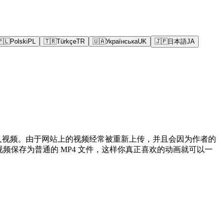
🇵🇱
Polski
PL
🇹🇷
Türkçe
TR
🇺🇦
Українська
UK
🇯🇵
日本語
JA
画，而非真人视频。由于网站上的视频经常被重新上传，并且会因为作者的
开视频保存为普通的 MP4 文件，这样你真正喜欢的动画就可以一