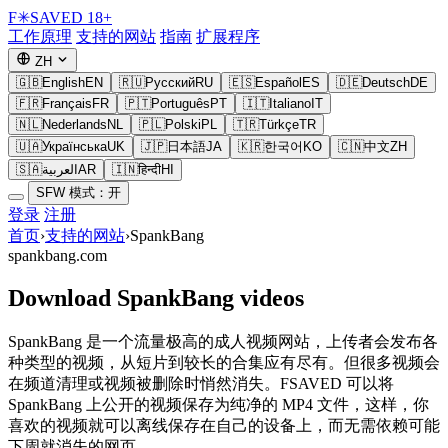
F
✳
SAVED
18+
工作原理
支持的网站
指南
扩展程序
ZH
🇬🇧
English
EN
🇷🇺
Русский
RU
🇪🇸
Español
ES
🇩🇪
Deutsch
DE
🇫🇷
Français
FR
🇵🇹
Português
PT
🇮🇹
Italiano
IT
🇳🇱
Nederlands
NL
🇵🇱
Polski
PL
🇹🇷
Türkçe
TR
🇺🇦
Українська
UK
🇯🇵
日本語
JA
🇰🇷
한국어
KO
🇨🇳
中文
ZH
🇸🇦
العربية
AR
🇮🇳
हिन्दी
HI
SFW 模式：开
登录
注册
首页
›
支持的网站
›
SpankBang
spankbang.com
Download SpankBang videos
SpankBang 是一个流量极高的成人视频网站，上传者会发布各
种类型的视频，从短片到较长的合集应有尽有。但很多视频会
在频道清理或视频被删除时悄然消失。FSAVED 可以将
SpankBang 上公开的视频保存为纯净的 MP4 文件，这样，你
喜欢的视频就可以离线保存在自己的设备上，而无需依赖可能
下周就消失的网页。