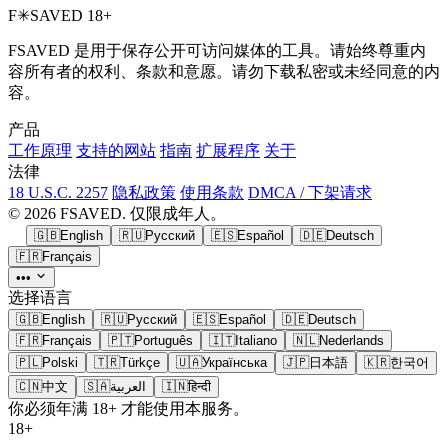
F
✳
SAVED
18+
FSAVED 是用于保存公开可访问媒体的工具。请始终尊重内
容所有者的权利、条款和意愿。请勿下载私密或未经同意的内
容。
产品
工作原理
支持的网站
指南
扩展程序
关于
法律
18 U.S.C. 2257
隐私政策
使用条款
DMCA / 下架请求
© 2026 FSAVED. 仅限成年人。
🇬🇧
English
🇷🇺
Русский
🇪🇸
Español
🇩🇪
Deutsch
🇫🇷
Français
•••
选择语言
🇬🇧
English
🇷🇺
Русский
🇪🇸
Español
🇩🇪
Deutsch
🇫🇷
Français
🇵🇹
Português
🇮🇹
Italiano
🇳🇱
Nederlands
🇵🇱
Polski
🇹🇷
Türkçe
🇺🇦
Українська
🇯🇵
日本語
🇰🇷
한국어
🇨🇳
中文
🇸🇦
العربية
🇮🇳
हिन्दी
你必须年满 18+ 才能使用本服务。
18+