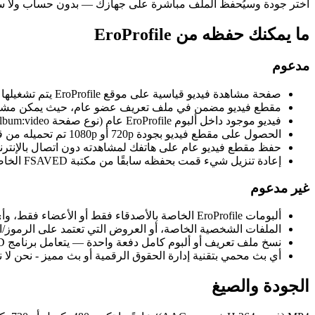
اختر جودة وسيُحفظ الملف مباشرة على جهازك — بدون حساب ولا سجل
ما يمكنك حفظه من EroProfile
مدعوم
صفحة مشاهدة فيديو قياسية على موقع EroProfile يتم تشغيلها للزائر غير المسجل خروجه - الصق الرابط واحفظه بصيغة MP4.
مقطع فيديو مضمن في ملف تعريف عضو عام، حيث يمكن مشاهدة 
فيديو موجود داخل ألبوم EroProfile عام (نوع صفحة album:video)، يتم حفظ مقطع واحد في كل مرة.
الحصول على مقطع فيديو بجودة 720p أو 1080p تم تحميله من قبل المجتمع قبل أن يقوم الناشر بحذف ملفه الشخصي أو ألبومه.
حفظ مقطع فيديو عام على هاتفك لمشاهدته دون اتصال بالإنترن
إعادة تنزيل شيء قمت بحفظه سابقًا من مكتبة FSAVED الخاصة بجهازك فقط.
غير مدعوم
ألبومات EroProfile الخاصة بالأصدقاء فقط أو الأعضاء فقط، وأي فيديو محظور خلف تسجيل الدخول أو جدار الدفع.
الملفات الشخصية الخاصة، أو العروض التي تعتمد على الرموز/ال
نسخ ملف تعريف أو ألبوم كامل دفعة واحدة — يتعامل برنامج FSAVED مع رابط فيديو عام واحد في كل مرة.
أي بث محمي بتقنية إدارة الحقوق الرقمية أو بث مميز - نحن لا نز
الجودة والصيغ