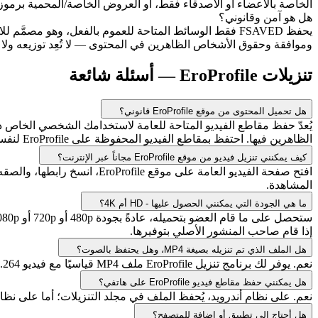
الخاصة بالأعضاء أو الأصدقاء فقط، أو العروض الخاصة/المحمية برموز، أو 
هل هو آمن وقانوني؟
وموافقة وحقوق الأشخاص الظاهرين في المحتوى — لا تُعِد توزيعه ولا ت
تنزيلات EroProfile — أسئلة شائعة
هل تحميل المحتوى من موقع EroProfile قانوني؟
يُعدّ حفظ مقاطع الفيديو المتاحة للعامة لاستخدامك الشخصي الخاص دون 
الظاهرين فيها. احتفظ بمقاطع الفيديو المحفوظة على EroProfile لنفسك واحترم رغبات من قام بتحميلها.
كيف يمكنني تنزيل فيديو من موقع EroProfile مجاناً عبر الإنترنت؟
المشاهدة.
ما هي الجودة التي يمكنني الحصول عليها - HD أم 4K؟
إذا قام صاحب المنشور الأصلي بتوفيرها.
هل الملف الذي تم تنزيله بصيغة MP4، وهل يحتفظ بالصوت؟
نعم. يوفر لك برنامج تنزيل EroProfile ملف MP4 قياسيًا مع فيديو H.264 وصوت AAC مدمجين معًا، لذا فإن الصوت مضمن ويمكن تشغيله في أي مشغل عادي على الهاتف أو الكمبيوتر.
هل يمكنني حفظ مقاطع فيديو EroProfile على هاتفي؟
نعم. على نظام أندرويد، يُحفظ الملف في مجلد التنزيلات؛ أما على نظام آيفون، 
هل أحتاج إلى تطبيق أو إضافة للمتصفح؟