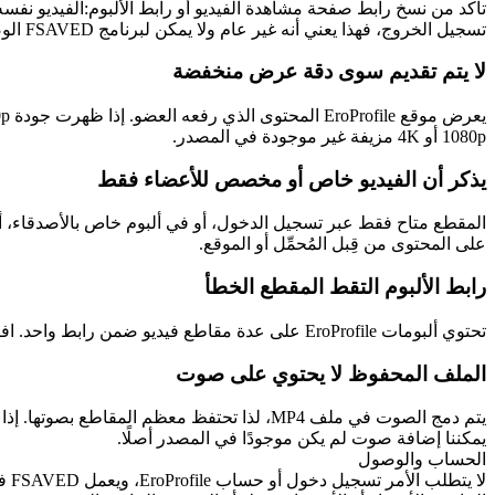
تأكد من نسخ رابط صفحة مشاهدة الفيديو أو رابط الألبوم:الفيديو نفسه
تسجيل الخروج، فهذا يعني أنه غير عام ولا يمكن لبرنامج FSAVED الوصول إليه.
لا يتم تقديم سوى دقة عرض منخفضة
1080p أو 4K مزيفة غير موجودة في المصدر.
يذكر أن الفيديو خاص أو مخصص للأعضاء فقط
على المحتوى من قِبل المُحمِّل أو الموقع.
رابط الألبوم التقط المقطع الخطأ
تحتوي ألبومات EroProfile على عدة مقاطع فيديو ضمن رابط واحد. افتح الفيديو الذي تريده تحديدًا لعرض ذلك المقطع، ثم انسخ الرابط. يحفظ FSAVED مقطع فيديو واحدًا لكل طلب بدلًا من الألبوم بأكمله.
الملف المحفوظ لا يحتوي على صوت
يمكننا إضافة صوت لم يكن موجودًا في المصدر أصلًا.
الحساب والوصول
لا 