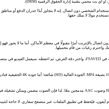
أي بث محمي بتقنية إدارة الحقوق الرقمية (DRM).
ستخدم موادّ لا تملك حقها.
اتصال بالإنترنت أمرًا مقبولًا في معظم الأماكن. أما ما لا يجوز فهو 
افتح صفحة الفيديو العامة على موقع EroProfile، انسخ رابطها، والصقه في FSAVED، واختر د
فيُحفظ في تطبيق الملفات عبر متصفح سفاري. لا حاجة لتثبيت أي تطبيق، فبرنامج ح