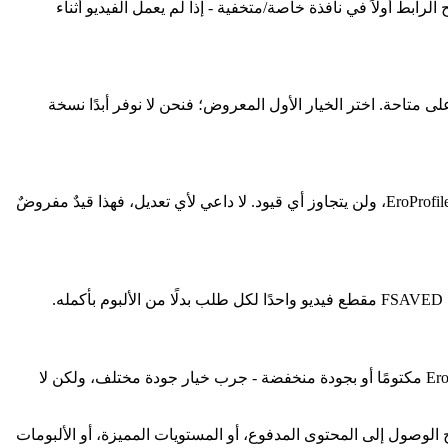
بط أولاً في نافذة خاصة/متخفية - إذا لم يعمل الفيديو أثناء
 جودة للملف الأصلي - لا توجد جودة أعلى متاحة. اختر الخيار الأول المعروض؛ فنحن لا نوفر أبدًا نسخة
المقطع متاح فقط عبر تسجيل الدخول، أو في ألبوم خاص بالأصدقاء، أو باشتراك مدفوع. لا يحفظ FSAVED إلا الوسائط المتاحة للعامة على EroProfile، ولن يتجاوز أي قيود. لا داعي لأي تعديل، فهذا قيدٌ مفروضٌ
يتم دمج الصوت في ملف MP4، لذا تحتفظ معظم المقاطع بصوتها. إذا كان الملف صامتًا، فمن المحتمل أن يكون التحميل الأصلي على EroProfile مكتومًا أو بجودة منخفضة - جرب خيار جودة مختلف، ولكن لا
 للزائر غير المسجل. ولا يتيح الوصول إلى المحتوى المدفوع، أو المستويات المميزة، أو الألبومات