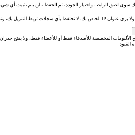
يتم جلب البيانات عبر خوادمنا، لذا لا يرى موقع EroProfile سوى طلبنا ولا يرى عنوان IP 
العام. فهو لا يفتح الألبومات المخصصة للأصدقاء فقط أو للأعضاء فقط، ولا يفتح