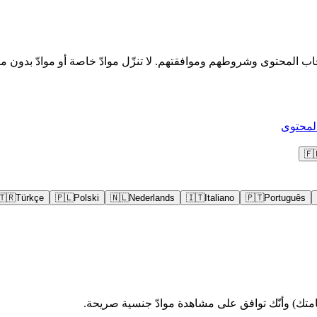
🇫
🇹🇷
Türkçe
🇵🇱
Polski
🇳🇱
Nederlands
🇮🇹
Italiano
🇵🇹
Português
متك) وأنّك توافق على مشاهدة موادّ جنسية صريحة.