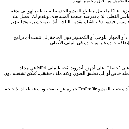
 بترميزها. غالبًا ما تصل مقاطع الفيديو الحديثة الملتقطة بالهواتف بدقة
يديو القديمة أو التي تم رفعها بسرعة إلى 720p أو حتى 480p. يقوم برنامج FSAVED بقراءة البث المباشر الفعلي الذي تعرضه صفحة المشاهدة، ويقدم لك أفضل بث
متاح، بالإضافة إلى خيارات أقل دقة إذا كنت تفضل الحفاظ على حجم الملف صغيرًا لاستخدامه على الهاتف. نحن لا نقوم بترقية الدقة أو إنشاء مسار فيديو بدقة 4K لم يقدمه الناشر أبدًا - يمنحك برنامج التنزيل
 الهاتف أو الجهاز اللوحي أو الكمبيوتر دون الحاجة إلى تثبيت أي برامج
على الهاتف، لا حاجة لتثبيت أي شيء. افتح تطبيق EroProfile في متصفح هاتفك، انسخ رابط الفيديو، والصقه في تطبيق FSAVED، ثم اضغط على "حفظ". على أجهزة أندرويد، يُحفظ ملف MP4 في مجلد
د خاص أو إلى تطبيق الصور. ولأنه ملف حقيقي، يُمكن تشغيله دون
على أجهزة الكمبيوتر، يعمل بنفس الطريقة في أي متصفح - الصق رابط صفحة المشاهدة، واختر الدقة، وسيتم حفظ ملف MP4 على جهازك. أداة حفظ الفيديو EroProfile عبارة عن صفحة ويب فقط، لذا لا حاجة