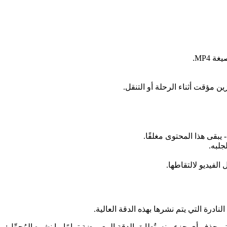
 مؤقت أثناء الرحلة أو التنقل.
جلبه.
الفيديو لالتقاطها.
ة والصوت معًا - يبقى الصوت متزامنًا ولا يتم حذف أي جزء منه. تُطابق الدقة المعروضة تمامًا ما نشره المُحمِّل: