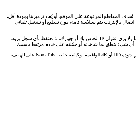
باشر ليس خاصًا أبدًا. تُحذف المقاطع المرفوعة على الموقع، أو يُعاد ترميزها بجودة أقل،
 اتصال بالإنترنت يتم بسلاسة تامة، دون تقطيع أو تشغيل تلقائي
الخصوصية هي الجانب الآخر. عند الحفظ عبر FSAVED، يتم جلب البيانات على خوادمنا وليس في متصفحك، لذا لا يرى NonkTube سوى طلبنا ولا يرى عنوان IP الخاص بك أو جهازك. لا نحتفظ بأي سجل يربط
أي شيء يتعلق بما شاهدته أو حمّلته على خادم مرتبط باسمك.
تتناول هذه الصفحة موضوعًا واحدًا بالتحديد: كيفية تنزيل فيديو NonkTube عبر الإنترنت بصيغة MP4 - ما هي أنواع الصفحات التي تعمل، وما هي جودة HD أو 4K الواقعية، وكيفية حفظ NonkTube على الهاتف،