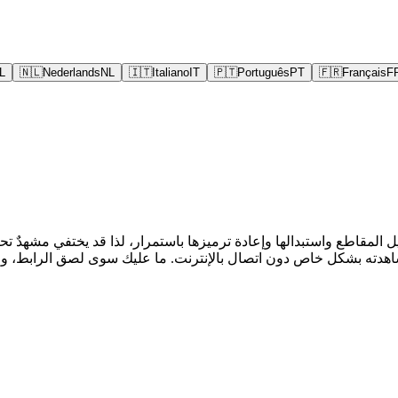
L
🇳🇱
Nederlands
NL
🇮🇹
Italiano
IT
🇵🇹
Português
PT
🇫🇷
Français
F
نظيف يمكنك الاحتفاظ به لمشاهدته بشكل خاص دون اتصال بالإنترنت. ما عليك سوى لص