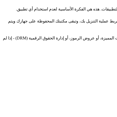
، ولا يرى عنوان IP الخاص بك أو جهازك. لا نحتفظ بأي سجل يربط عملية التنزيل بك، وتبقى مكتبتك المحفوظة على جهازك ويتم
لا، لا يصل برنامج FSAVED إلا إلى الوسائط المتاحة للعامة على الصفحة. فهو لا يتجاوز عمليات تسجيل الدخول، أو جدران الدفع، أو المستويات المميزة، أو عروض الرموز، أو إدارة الحقوق الرقمية (DRM) - إذا لم