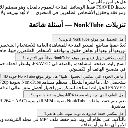
هل هو آمن وقانوني؟
وموافقة وحقوق الأشخاص الظاهرين في المحتوى — لا تُعِد توزيعه ولا ت
تنزيلات NonkTube — أسئلة شائعة
هل التحميل من موقع NonkTube قانوني؟
يُعدّ حفظ مقاطع الفيديو المتاحة للمشاهدة العامة للاستخدام الشخصي دو
توزيعها أو بيعها أو تجاهل حقوق وموافقة الأشخاص الظاهرين فيها.
كيف يمكنني تنزيل فيديو من موقع NonkTube مجاناً عبر الإنترنت؟
انسخ رابط صفحة المشاهد
في متصفح الهاتف أو الكمبيوتر.
ما هي الجودة التي يمكنني الحصول عليها؟ هل يوفر موقع NonkTube جودة HD أم 4K؟
FSAVED الخيارات المتاحة لتتمكن من اختيار أفضل ملف عالي الدقة متوفر.
هل الملف الذي تم تنزيله بصيغة MP4، وهل يحتفظ بالصوت؟
مباشرة.
هل يمكنني حفظ فيديوهات نونك تيوب على هاتفي؟
بالتأكيد. على نظام أندرويد
الأمر أي تطبيق أو إضافة.