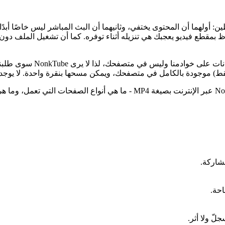
اطع الفيديو من موقع NonkTube لسببين بسيطين: أولهما أن المحتوى يختفي، وثانيهما أن البث الم
اظ بمقطع فيديو يعجبك هي تنزيله أثناء توفره. كما أن تشغيل الملف دون
فقط) موجودة بالكامل في متصفحك، ويمكن مسحها بنقرة واحدة. لا يوجد 
ّ ولا أثر.