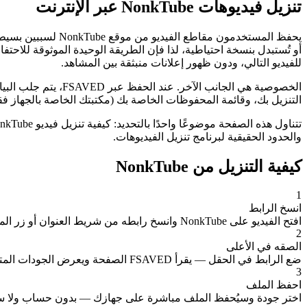
تنزيل فيديوهات NonkTube عبر الإنترنت
يحفظ المستخدمون مق
أو تُستبدل بنسخة احتياطية، لذا فإن الطريقة الوحيدة الموثوقة للاحتف
للفيديو التالي، ودون ظهور إعلانات منبثقة بين المشاهد.
التنزيل بك، وقائمة المحفوظات الخاصة بك (مكتبتك الخاصة بالجهاز 
والحدود الحقيقية لبرنامج تنزيل الفيديوهات.
كيفية التنزيل من NonkTube
1
انسخ الرابط
افتح الفيديو على NonkTube وانسخ رابطه من شريط العنوان أو زر المشاركة.
2
الصقه في الأعلى
ضع الرابط في الحقل — يقرأ FSAVED الصفحة ويعرض الجودات المتاحة.
3
احفظ الملف
اختر جودة وسيُحفظ الملف مباشرة على جهازك — بدون حساب ولا سجل