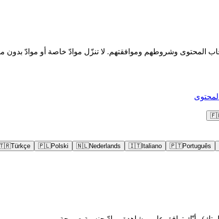
🇫
🇹🇷
Türkçe
🇵🇱
Polski
🇳🇱
Nederlands
🇮🇹
Italiano
🇵🇹
Português
متك) وأنّك توافق على مشاهدة موادّ جنسية صريحة.