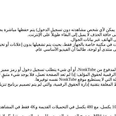
 حافة الحذف لا يميل إلى البقاء طويلاً على الإنترنت.
الهاتف عبر بيانات الجوال.
 في مكتبة خاصة بالجهاز فقط، بحيث يتم تشغيلها بدون إعلانات أو تخزين
بقى هذا المحتوى مغلقًا.
 الرقمية لحقوق المؤلف: إذا لم تعد الصفحة تعمل، فلا يوجد شيء متبقٍ ل
 موقع NonkTube نفسه توفيرها.
لمغلفة بتقنية إدارة الحقوق الرقمية، والتي لم يتم تصميم برنامج تنزيل 
يُعدّ NonkTube منصةً قياسيةً، لذا فإنّ معظم الملفات المحفوظة تُحفظ بصيغة MP4 مع دمج الصور