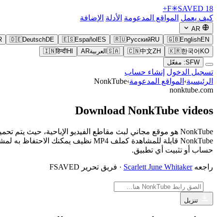
F
✳
SAVED
18+
كيف يعمل
المواقع المدعومة
الأدلة
الإضافة
AR
R
🇩🇪
Deutsch
DE
🇪🇸
Español
ES
🇷🇺
Русский
RU
🇬🇧
English
EN
KO
한국어
🇰🇷
ZH
中文
🇨🇳
🇸🇦
العربية
AR
HI
हिन्दी
🇮🇳
SFW: مفعّل
تسجيل الدخول
إنشاء حساب
الرئيسية
›
المواقع المدعومة
›
NonkTube
nonktube.com
Download NonkTube videos
NonkTube قابلة للمشاهدة كملف MP4 
حساب أو تثبيت أي تطبيق.
راجعه
Scarlett June Whitaker
· فريق تحرير FSAVED
تنزيل