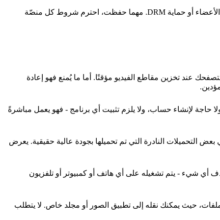
يحفظ FSAVED فقط الوسائط المتاحة للعموم بالفعل، وهو مصمَّم للاستخدام الشخصي دون اتصال. إنه لا يتجاوز أبدًا جدران الدفع أو مناطق الأعضاء أو حماية DRM. مهما حفظت، احترم شروط كل منصّة
صفحك عند تخزين مقاطع الفيديو مؤقتًا. أما ما يُمنع فهو إعادة
ؤدين.
. لا توجد رسوم، ولا حاجة لإنشاء حساب، ولا يلزم تثبيت أي برنامج - فهو يعمل مباشرةً
ُحمِّل. معظم مشاهد NonkTube بجودة 720p أو 1080p، أما المشاهد القديمة فبجودة 480p، وتظهر جودة 4K فقط في بعض التحميلات النادرة التي تم تحميلها بجودة عالية حقيقية. يعرض
بقى الصوت متزامنًا ولا يتم حذف أي شيء - يتم تشغيله على أي هاتف أو كمبيوتر أو تلفزيون
 حفظه في تطبيق الملفات، حيث يمكنك نقله إلى تطبيق الصور أو مجلد خاص. لا يتطلب