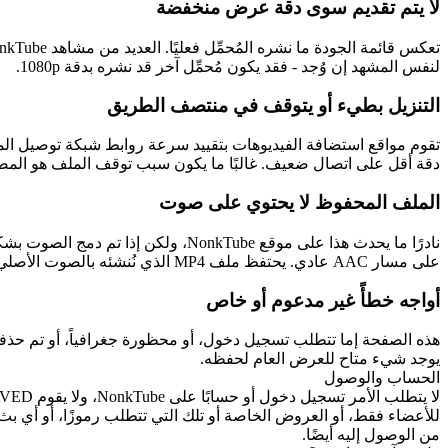
لا يتم تقديم سوى دقة عرض منخفضة
لنفس المشهد إن وُجد - فقد يكون مُحمِّل آخر قد نشره بدقة 1080p.
التنزيل بطيء أو يتوقف في منتصف الطريق
دقة أقل على اتصال ضعيف. غالبًا ما يكون سبب توقف الملف هو المص
الملف المحفوظ لا يحتوي على صوت
نادرًا ما يحدث هذا على موقع nkTube
على مسار AAC عادي. يحتفظ ملف MP4 الذي نُنشئه بالصوت الأصلي كلما كان متوفرًا على الصفحة.
أواجه خطأً غير مدعوم أو خاص
يوجد شيء متاح للعرض العام لحفظه.
الحساب والوصول
من الوصول إليه أيضًا.