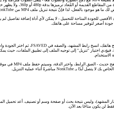
معروضة هي 480p أو 720p فقط، فهذا هو الحد الأقصى للجودة المتاحة للتحميل - لا يمكن لأي 
التنزيلات (ويظهر في معرض الصور أو تطبيق الفيديو)؛ أما على iPhone، فيؤدي اختيار "تنزيل" إلى توجيه
على أجهزة الكمبيوتر ال
Non مباشرةً أثناء عملية التنزيل.
لمشهد)، وليس نتيجة بحث أو صفحة وسم أو تصنيف. أعد تحميل المشهد ف
قط لن يكون متاحًا بعد الآن.