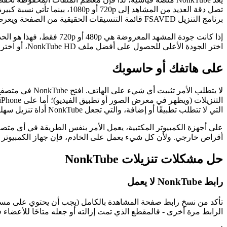
برنامج التنزيل FSAVED قائمة التنسيقات الحقيقية من الصفحة ويعرض لك ما هو موجود بالفعل، لذا فإنّ نتيجة تنزيل ملف MP4 من NonkTube تعكس المصدر الحقيقي وليس مجرد تسمية مُزيّفة.
إذا كانت جودة المشهد ال
اختر الجودة الأعلى للحصول على أفضل ملف NonkTube HD، أو اختر جودة أصغر لتوفير مساحة على هاتفك.
على هاتفك أو حاسوبك
التي لا تتطلب تطبيقًا أو إضافة، والتي تجعل NonkTube أداة تنزيل سهلة الاستخدام.
أقراص خارجي. ولأن كل شيء يعمل على الخادم، فإن جهاز الكمبيوتر الخاص بك لا يتصل أبدًا بـ kTube
حل مشكلات تنزيلات NonkTube
رابط NonkTube لا يعمل
تأكد من نسخ رابط صفحة المشاهدة بالكامل (يجب أن يحتوي على مسار ا
الرابط مرة أخرى - فالمقطع الذي تمت إزالته أو جعله متاحًا للأعضاء ف