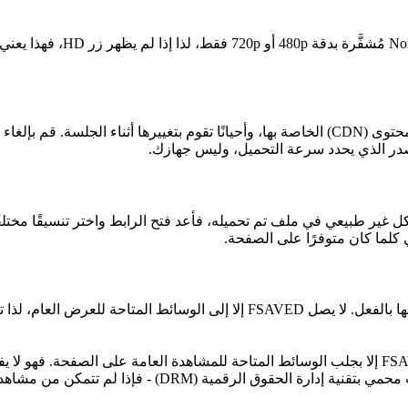
تعكس قائمة الجودة ما نشره ال
تقوم مواقع استضافة الفيديوهات بتقييد سرعة روابط شبكة توصيل المحتوى (CDN) الخاصة بها، وأ
در الذي يحدد سرعة التحميل، وليس جهازك.
No، ولكن إذا تم دمج الصوت بشكل غير طبيعي في ملف تم تحميله، فأعد فتح الرابط واختر ت
هذه الصفحة إما تتطلب تسجيل دخول، أو محظورة جغرافياً، أو تم حذفها بالفعل. لا
لا يتطلب الأمر تسجيل دخول أو حسابًا على NonkTube، ولا يقوم FSAVED إلا بجلب الوسائط المتاحة للم
للأعضاء فقط، أو العروض الخاصة أو تلك التي تتطلب رموزًا،