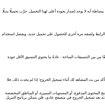
مُحمِّل فعليًا. العديد من مشاهد NonkTube مُشفَّرة بدقة 480p أو 720p فقط، لذا إذا لم يظهر زر HD، فهذا يعني ببساطة أنه لا يوجد إصدار بجودة أعلى لهذا التحميل. جرِّب تحميلًا بديلًا
حيانًا تقوم بتغييرها أثناء الجلسة. قم بإلغاء الرابط ولصقه مرة أخرى للحصول على تحميل جديد، ويفضل استخدام
نسيقًا مختلفًا من بين التنسيقات المتاحة - عادةً ما يحتوي التنسيق الأقل جودة
 يصل FSAVED إلا إلى الوسائط المتاحة للعرض العام، لذا تأكد من بث المشاهد لك أثناء تسجيل الخروج؛ إذا لم يحدث ذلك، فلا
شاهدة العامة على الصفحة. فهو لا يفتح المحتوى المدفوع، أو المستويات المميزة، أو المناطق المخصصة
 أو أي بث محمي بتقنية إدارة الحقوق الرقمية (DRM) - فإذا لم تتمكن من مشاهدته بعد تسجيل الخروج في متصفح عادي، فلن يتمكن برنامج التنزيل