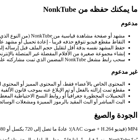
ما يمكنك حفظه من NonkTube
مدعوم
مشهد أو صفحة مشاهدة قياسية من NonkTube (من النوع الذي يمكن لأي شخص مشاهدته دون تسجيل الدخول) يتم حفظها مباشرة بصيغة MP4.
التقاط مقطع فيديو تتوقع حذفه قريباً - إعادة تحميل أو مشهد على
حفظ المشهد نفسه بدقة أقل لتقليل حجم الملف قبل إرساله إلى 
إنشاء مجموعة صغيرة من الأفلام المفضلة غير المتصلة بالإنترنت
سحب رابط مشغل NonkTube المضمن الذي تمت مشاركته على منتدى أو لوحة، طالما أن الفيديو الأساسي عام.
غير مدعوم
المحتوى الخاص بالأعضاء فقط، أو المحتوى المميز أو المحتوى المدفوع من NonkTube، أو أي شيء يتطلب تسجيل دخول أو رمز مميز - ي
مقطع تمت إزالته بالفعل أو تم الإبلاغ عنه بموجب قانون الألفية
التحميلات المحظورة جغرافياً أو روابط النسخ الاحتياطية المعطلة التي لا يستطيع
البث المباشر أو البث المقيد بالرموز المميزة ومشغلات الوسائط ا
الجودة والصيغ
MP4 (فيديو H.264 + صوت AAC)؛ عادةً ما تصل إلى 720 بكسل أو 1080 بكسل، مع 480 بكسل في التحميلات القديمة و4K فقط في المشاهد النادرة التي يتم نشرها بهذه الدقة العالية.