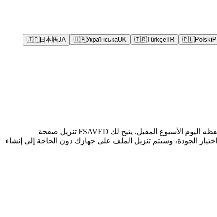
🇯🇵
日本語
JA
🇺🇦
Українська
UK
🇹🇷
Türkçe
TR
🇵🇱
Polski
P
NonkTube هو موقع مجاني لبث مقاطع الفيديو الإباحية، حيث يتم تحميل المقاطع واستبدالها وإعادة ترميزها باستمرار، لذا قد يختفي مشهدٌ تحفظه اليوم الأسبوع المقبل. يتيح لك FSAVED تنزيل صفحة
ق الرابط، واختيار الجودة، وسيتم تنزيل الملف على جهازك دون الحاجة إلى إنشاء