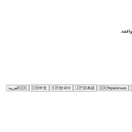
Українська
🇺🇦
日本語
🇯🇵
한국어
🇰🇷
中文
🇨🇳
🇸🇦
العربية