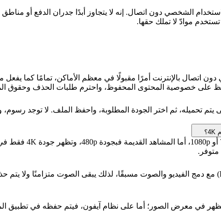
ستخدم موادّ لا تملك حقها.
ن اتصال بالإنترنت أمرًا مقبولًا في معظم الأماكن، تمامًا كما يفعل مت
 حافظ على خصوصية المحتوى المحفوظ، واحترم طلبات الحذف وحقوق الم
ة، والصقه في FSAVED، وانتظر لحظة حتى يتم تحميله، ثم اختر الجودة المطلوبة، واحفظ الملف
ستحصل على ما نشره الم
نعم. يتم حفظ ملفات NonkTube بصيغة MP4 القياسية (H.264 + AAC) مع دمج الفيديو والصوت مسبقًا، لذلك ي
، يتم حفظ ملف MP4 في مجلد التنزيلات ويظهر في معرض الصور؛ أما على نظام آيفون، فيتم