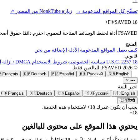
→
تصفّح كل المواقع المدعومة →
زيارة NonkTube من المصدر ↗
F
✳
SAVED
18+
FSAVED أداة لحفظ الوسائط المتاحة للعموم. احترم دائمًا حقوق أصحاب المحتوى وشروطهم وموافقتهم. لا تنزّل موادّ خاصة أو موادّ بدون موافقة.
المنتج
كيف يعمل
المواقع المدعومة
الأدلة
الإضافة
من نحن
قانوني
18 U.S.C. 2257
سياسة الخصوصية
شروط الاستخدام
DMCA / إزالة المحتوى
© 2026 FSAVED. للبالغين فقط.
🇷
Français
🇩🇪
Deutsch
🇪🇸
Español
🇷🇺
Русский
🇬🇧
English
•••
اختر اللغة
🇫🇷
Français
🇩🇪
Deutsch
🇪🇸
Español
🇷🇺
Русский
🇬🇧
English
🇮🇳
हिन्दी
يجب أن يكون عمرك 18+ لاستخدام هذه الخدمة.
18+
يحتوي هذا الموقع على محتوى للبالغين
بدخولك تؤكّد أنّ عمرك لا يقلّ عن
18 عامًا
(أو سنّ الرشد في مكان إقا