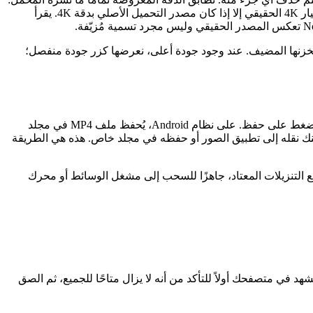
تصل دقة العديد من المشاهد إلى 720p أو 1080p، بينما تأتي نسبة كبيرة من المقاطع القديمة أو المُعاد ترميزها بدقة 480p أو 360p، ولا يظهر خيار 4K الحقيقي إلا إذا كان مصدر التحميل الأصلي بدقة 4K. يقرأ
أداة إضافة تفاصيل لم يخزنها المضيف. عند وجود جودة أعلى، نعرضها كزر جودة منفصل؛
لا يتطلب الأمر تثبيت أي شيء على الهاتف. افتح NonkTube في متصفح هاتفك، انسخ رابط المشهد، والصقه في FSAVED، ثم اختر الجودة واضغط على حفظ. على نظام Android، يُحفظ ملف MP4 في مجلد
 الملف إلى تطبيق الملفات، حيث يمكنك نقله إلى تطبيق الصور أو حفظه في مجلد خاص. هذه هي الطريقة
مكتبية، يعمل الأمر بنفس الطريقة في أي متصفح حديث - الصق الرابط، واختر الدقة، وسيتم حفظ ملف MP4 في موقع التنزيلات المعتاد، جاهزًا للسحب إلى مشغل الوسائط أو محرك
ي متصفحك أولاً للتأكد من أنه لا يزال متاحًا للجميع، ثم الصق