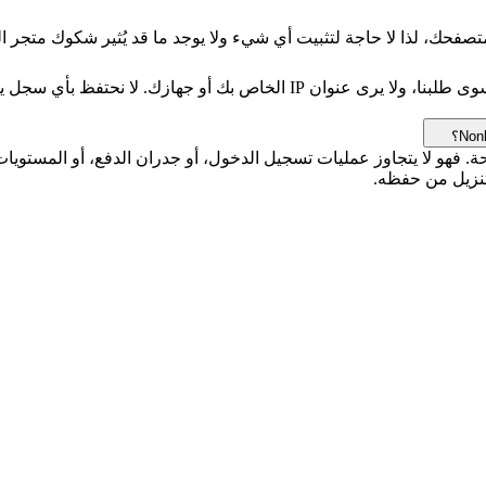
لا. تتم عملية جلب البيانات على خوادمنا، لذا لا يرى موقع NonkTube سوى طلبنا
تنزيل من حفظه.