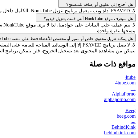
هل أحتاج إلى تطبيق أو إضافة للمتصفح؟
لا، FSAVED أداة ويب - يعمل برنامج تنزيل NonkTube بالكامل داخل متصفحك، لذا لا حاجة لتثبيت أي شيء ولا يوجد ما قد يُثير شكوك متجر التطبيقات. هذه هي الفكرة الأساسية لعدم استخدام أي تطبيق.
هل سيعرف موقع NonkTube أنني قمت بتنزيل فيديو؟
مسحها بنقرة واحدة.
هل يمكنه تنزيل محتوى خاص أو مميز أو مخصص للأعضاء فقط على منصة NonkTube؟
تتمكن من مشاهدة المحتوى بعد تسجيل الخروج، فلن يتمكن برنامج ال
مواقع ذات صلة
4tube
4tube.com
→
AlphaPorno
alphaporno.com
→
Beeg
beeg.com
→
BehindKink
behindkink.com