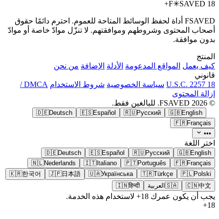
F
✳
SAVED
18+
FSAVED أداة لحفظ الوسائط المتاحة للعموم. احترم دائمًا حقوق
أصحاب المحتوى وشروطهم وموافقتهم. لا تنزّل موادّ خاصة أو موادّ
بدون موافقة.
المنتج
كيف يعمل
المواقع المدعومة
الأدلة
الإضافة
من نحن
قانوني
18 U.S.C. 2257
سياسة الخصوصية
شروط الاستخدام
DMCA /
إزالة المحتوى
© 2026 FSAVED. للبالغين فقط.
🇩🇪
Deutsch
🇪🇸
Español
🇷🇺
Русский
🇬🇧
English
🇫🇷
Français
•••
اختر اللغة
🇩🇪
Deutsch
🇪🇸
Español
🇷🇺
Русский
🇬🇧
English
🇳🇱
Nederlands
🇮🇹
Italiano
🇵🇹
Português
🇫🇷
Français
🇰🇷
한국어
🇯🇵
日本語
🇺🇦
Українська
🇹🇷
Türkçe
🇵🇱
Polski
中文
🇨🇳
🇸🇦
العربية
हिन्दी
🇮🇳
يجب أن يكون عمرك 18+ لاستخدام هذه الخدمة.
18+