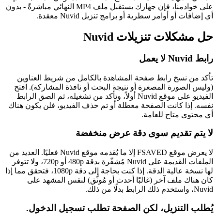
على خوادمنا، فإن جهازك يستقبل ملف MP4 النهائي مباشرةً - بدون
أي إضافات أو أوامر سطرية أو برامج تنزيل Nuvid معقدة.
حل مشكلات تنزيلات Nuvid
رابط Nuvid لا يعمل
تأكد من نسخ رابط صفحة المشاهدة بالكامل من شريط العناوين
(وليس الصورة المصغرة أو نتيجة البحث أو نافذة المشاركة). افتح
الفيديو على موقع Nuvid أولاً، وتأكد من تشغيله، ثم الصق الرابط
نفسه. إذا كانت الصفحة معطلة أو تم حذف الفيديو، فلن يكون هناك
أي محتوى متاح للعامة.
لا يتم تقديم سوى دقة عرض منخفضة
لا يعرض موقع FSAVED إلا ما يُقدمه موقع Nuvid فعليًا. العديد من
الملفات القديمة على Nuvid مُشفّرة بدقة 480p أو 720p، ولا تتوفر
لها نسخة عالية الدقة. إذا كنت بحاجة إلى دقة 1080p، فتحقق مما إذا
كان هناك ملف آخر (غالبًا أحدث أو مُوثّق) لنفس المشهد على
Nuvid، واستخدم ذلك الرابط بدلًا من ذلك.
يُطلب التنزيل، لكن الصفحة تطلب تسجيل الدخول.