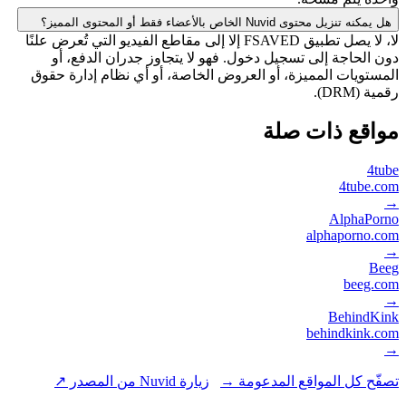
هل يمكنه تنزيل محتوى Nuvid الخاص بالأعضاء فقط أو المحتوى المميز؟
لا، لا يصل تطبيق FSAVED إلا إلى مقاطع الفيديو التي تُعرض علنًا
دون الحاجة إلى تسجيل دخول. فهو لا يتجاوز جدران الدفع، أو
المستويات المميزة، أو العروض الخاصة، أو أي نظام إدارة حقوق
رقمية (DRM).
مواقع ذات صلة
4tube
4tube.com
→
AlphaPorno
alphaporno.com
→
Beeg
beeg.com
→
BehindKink
behindkink.com
→
تصفّح كل المواقع المدعومة →
زيارة Nuvid من المصدر ↗