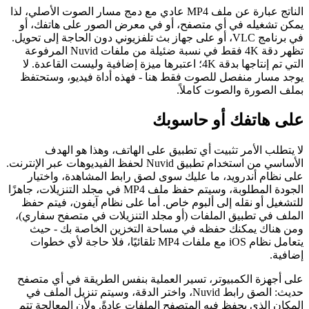
الناتج عبارة عن ملف MP4 عادي مع دمج مسار الصوت الأصلي، لذا
يمكن تشغيله في أي متصفح، أو في معرض الصور على هاتفك، أو
في برنامج VLC، أو على جهاز بث تلفزيوني دون الحاجة إلى تحويل.
تظهر دقة 4K فقط في نسبة ضئيلة من ملفات Nuvid المرفوعة
التي تم إنتاجها بدقة 4K؛ اعتبرها ميزة إضافية وليست القاعدة. لا
يوجد مسار منفصل للصوت فقط هنا - فهذه أداة فيديو، وستحتفظ
بملف الصورة والصوت كاملاً.
على هاتفك أو حاسوبك
لا يتطلب الأمر تثبيت أي تطبيق على الهاتف، وهذا هو الهدف
الأساسي من استخدام تطبيق Nuvid لحفظ الفيديوهات عبر الإنترنت.
على نظام أندرويد، ما عليك سوى لصق رابط المشاهدة، واختيار
الجودة المطلوبة، وسيتم حفظ ملف MP4 في مجلد التنزيلات، جاهزًا
للتشغيل أو نقله إلى ألبوم خاص. أما على نظام آيفون، فيتم حفظ
الملف في تطبيق الملفات (أو مجلد التنزيلات في متصفح سفاري)،
ومن هناك يمكنك حفظه في مساحة التخزين الخاصة بك - حيث
يتعامل نظام iOS مع ملفات MP4 تلقائيًا، فلا حاجة لأي خطوات
إضافية.
على أجهزة الكمبيوتر، تسير العملية بنفس الطريقة في أي متصفح
حديث: الصق رابط Nuvid، واختر الدقة، وسيتم تنزيل الملف في
المكان الذي يحفظ فيه المتصفح الملفات عادةً. ولأن المعالجة تتم