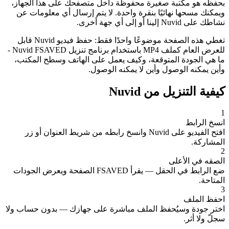
بحفظه هو مكتبة صغيرة محفوظة داخل متصفحك على هذا الجهاز،
ويمكنك مسحها نهائيًا بنقرة واحدة. لا يتم إرسال أي معلومات عن
نشاطك على Nuvid إلينا أو إلى أي جهة أخرى.
تغطي هذه الصفحة موضوعًا واحدًا فقط: حفظ فيديو Nuvid قابل
للعرض العام كملف MP4 باستخدام برنامج تنزيل Nuvid FSAVED -
ما هي الجودة المتوقعة، وكيف يعمل على الهاتف وسطح المكتب،
وأين يمكنه الوصول وأين لا يمكنه الوصول.
كيفية التنزيل من Nuvid
1
انسخ الرابط
افتح الفيديو على Nuvid وانسخ رابطه من شريط العنوان أو زر
المشاركة.
2
الصقه في الأعلى
ضع الرابط في الحقل — يقرأ FSAVED الصفحة ويعرض الجودات
المتاحة.
3
احفظ الملف
اختر جودة وسيُحفظ الملف مباشرة على جهازك — بدون حساب ولا
سجلّ ولا أثر.