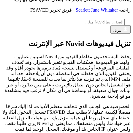
راجعه
Scarlett June Whitaker
· فريق تحرير FSAVED
تنزيل
تنزيل فيديوهات Nuvid عبر الإنترنت
يحفظ المستخدمون مقاطع الفيديو من Nuvid لسببين عمليين.
أولهما هو الديمومة: فمكتبات الفيديو تتغير باستمرار، وقد تُحذف
الملفات المرفوعة أو تُستبدل بنسخة مُعاد ترميزها بجودة أقل، وقد
يختفي الفيديو الذي حفظته في المفضلة دون أن يلاحظه أحد. أما
ملف MP4 الذي تم تنزيله فلا يتأثر بما يحدث للصفحة لاحقًا. ثانيهما
هو التشغيل الخاص دون اتصال بالإنترنت - على متن طائرة، أو عبر
بيانات جوال ضعيفة، أو ببساطة في أي مكان لا ترغب فيه بمشاهدة
مواقع إباحية مباشرة.
الخصوصية هي الجانب الذي تتجاهله معظم الأدوات، لذا إليك شرحًا
مفصلاً لكيفية عملها. لا يطلب منك FSAVED تسجيل الدخول أبدًا، ولا
نحتفظ بأي سجل يربط أي عملية تنزيل بك. تتم عملية التنزيل الفعلية
عبر خوادمنا، وليس متصفحك، مما يعني أن Nuvid يرى طلبنا فقط،
وليس عنوان IP الخاص بك أو موقعك. السجل الوحيد لما قمت