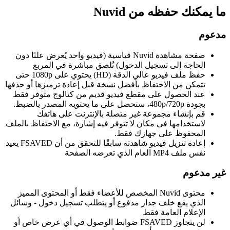
ما يمكنك حفظه من Nuvid
مدعوم
صفحة مشاهدة Nuvid قياسية (فيديو واحد يُعرض علنًا دون
الحاجة إلى تسجيل الدخول) تُلصق مباشرة في المربع
حفظ ملف فيديو عالي الدقة (HD) يحتوي على 1080p حتى
تتمكن من الاحتفاظ بأفضل نسخة قبل إعادة ترميزها أو حذفها
عند الحصول على مقطع فيديو قديم من كتالوج متوفر فقط
بجودة 480p/720p، ستحصل على ما يحتويه المصدر بالضبط.
قم بإنشاء مجموعة غير متصلة بالإنترنت على هاتفك
لاستخدامها في مكان لا تتوفر فيه إشارة، مع الاحتفاظ بالملف
المحفوظ على جهازك فقط.
إعادة تنزيل فيديو شاهدته سابقًا للتحقق من أن FSAVED يعيد
نفس ملف MP4 العام الذي تعرضه الصفحة
غير مدعوم
محتوى Nuvid المخصص للأعضاء فقط أو المحتوى المميز
الذي يقع خلف جدار مدفوع أو يتطلب تسجيل دخول - وسائل
الإعلام العامة فقط
لن يتجاوز FSAVED ضوابط الوصول في أي عرض خاص أو