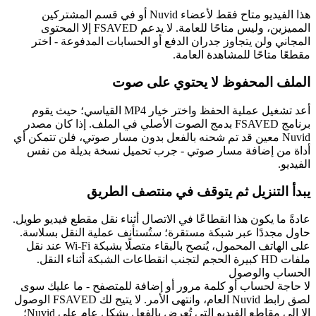
هذا الفيديو متاح فقط لأعضاء Nuvid أو في قسم المشتركين
المميزين، وليس متاحًا للعامة. لا يدعم FSAVED إلا المحتوى
المجاني ولن يتجاوز جدران الدفع أو الحسابات المدفوعة - اختر
مقطعًا متاحًا للمشاهدة العامة.
الملف المحفوظ لا يحتوي على صوت
أعد تشغيل عملية الحفظ واختر خيار MP4 القياسي؛ حيث يقوم
برنامج FSAVED بدمج الصوت الأصلي في الملف. إذا كان مصدر
Nuvid معين قد تم شحنه بالفعل بدون مسار صوتي، فلن تتمكن أي
أداة من إضافة مسار صوتي - جرب تحميل نسخة بديلة من نفس
الفيديو.
يبدأ التنزيل ثم يتوقف في منتصف الطريق
عادةً ما يكون هذا انقطاعًا في الاتصال أثناء نقل مقطع فيديو طويل.
حاول مجددًا عبر شبكة مستقرة؛ ستُستأنف عملية النقل بسلاسة.
على الهاتف المحمول، يُنصح بالبقاء متصلًا بشبكة Wi-Fi عند نقل
ملفات HD كبيرة الحجم لتجنب انقطاعات الشبكة أثناء النقل.
الحساب والوصول
لا حاجة لحساب أو كلمة مرور أو إضافة للمتصفح - ما عليك سوى
لصق رابط Nuvid العام، وانتهى الأمر. لا يتيح لك FSAVED الوصول
إلا إلى مقاطع الفيديو التي تُعرض بالفعل بشكل عام على Nuvid؛