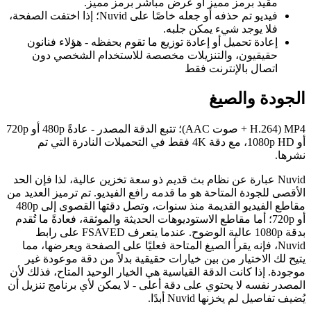
مقيد برمز مميز أو عرض مباشر برمز مميز.
فيديو تم حذفه أو جعله خاصًا على Nuvid؛ إذا اختفت الصفحة،
فلا يوجد شيء يمكن جلبه.
إعادة تحميل أو إعادة توزيع ما تقوم بحفظه - هؤلاء فنانون
حقيقيون، والتنزيلات مخصصة للاستخدام الشخصي دون
اتصال بالإنترنت فقط
الجودة والصيغ
MP4 (H.264 + صوت AAC)؛ تتبع الدقة المصدر - عادةً 480p أو 720p
أو 1080p HD، مع دقة 4K فقط في التحميلات النادرة التي تم
نشرها.
Nuvid عبارة عن نظام بث قديم ذو سعة تخزين عالية، لذا فإن الحد
الأقصى للجودة المتاحة هو ما قدمه رافع الفيديو. تم ترميز العديد من
مقاطع الفيديو القديمة منذ سنوات، وتصل دقتها القصوى إلى 480p
أو 720p؛ أما مقاطع الاستوديوهات الحديثة والموثقة، فعادةً ما تُقدم
بدقة 1080p عالية الوضوح. عندما يتعرف FSAVED على رابط
Nuvid، فإنه يقرأ الصيغ المتاحة فعليًا على الصفحة ويعرضها، مما
يتيح لك الاختيار من بين خيارات حقيقية بدلاً من دقة موعودة غير
موجودة. إذا كانت الدقة القياسية هي الخيار الوحيد المتاح، فذلك لأن
المصدر نفسه لا يحتوي على دقة أعلى - لا يمكن لأي برنامج تنزيل أن
يُضيف تفاصيل لم يخزنها Nuvid أبدًا.