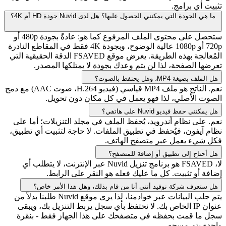
تثبيت أي برامج.
ما هي الجودة التي يمكنني الحصول عليها؟ هل لدى Nuvid جودة HD أم 4K؟
ستحصل على محتوى الملف المرفوع كما هو: عادةً بجودة 480p أو
720p أو 1080p عالية الوضوح، وبجودة 4K فقط في المقاطع النادرة
المُعالجة بهذه الطريقة. يعرض موقع FSAVED الدقة الحقيقية التي
تعرضها الصفحة، لذا لن يتم وعدك بجودة لا يمتلكها المصدر.
هل الملف بصيغة MP4، وهل يحتفظ بالصوت؟
نعم. الناتج هو ملف MP4 قياسي (فيديو H.264، صوت AAC) مع دمج
الصوت الأصلي، لذا فهو يعمل في كل مكان دون تحويل.
هل يمكنني حفظ فيديو Nuvid على هاتفي؟
نعم. على نظام أندرويد، يُحفظ الملف في مجلد التنزيلات؛ أما على
نظام آيفون، فيُحفظ في تطبيق الملفات. لا حاجة لتثبيت أي تطبيق،
فكل شيء يعمل عبر متصفح الهاتف.
هل أحتاج إلى تطبيق أو إضافة للمتصفح؟
لا، FSAVED هو برنامج تنزيل Nuvid عبر الإنترنت، لا يتطلب أي
إضافة أو تثبيت. كل ما عليك فعله هو النقر على الرابط.
هل ستعرف شركة نوفيد أنني أنا من قام بذلك، وهل هذا الأمر خاص؟
يتم جلب البيانات عبر خوادمنا، لذا يرى موقع Nuvid طلبنا بدلاً من
عنوان IP الخاص بك. لا نحتفظ بأي سجل يربط التنزيل بك، ويبقى
سجل ما قمت بحفظه في متصفحك على هذا الجهاز فقط - بنقرة
واحدة يتم مسحه.