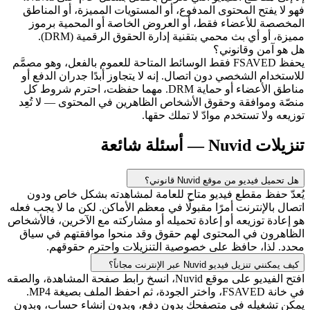
فهو لا يفتح المحتوى المدفوع، أو المستويات المميزة، أو المناطق
المخصصة للأعضاء فقط، أو العروض الخاصة أو المحمية برموز
مميزة، أو أي بث محمي بتقنية إدارة الحقوق الرقمية (DRM).
هل هو آمن وقانوني؟
يحفظ FSAVED فقط الوسائط المتاحة للعموم بالفعل، وهو مصمَّم
للاستخدام الشخصي دون اتصال. إنه لا يتجاوز أبدًا جدران الدفع أو
مناطق الأعضاء أو حماية DRM. مهما حفظت، احترم شروط كل
منصّة وموافقة وحقوق الأشخاص الظاهرين في المحتوى — لا تُعِد
توزيعه ولا تستخدم موادّ لا تملك حقها.
تنزيلات Nuvid — أسئلة شائعة
هل تحميل فيديو من موقع Nuvid قانوني؟
يُعدّ حفظ مقطع فيديو متاح للعامة لمشاهدته بشكل خاص ودون
اتصال بالإنترنت أمرًا مقبولًا في معظم الأماكن. لكن ما لا يجب فعله
هو إعادة توزيعه أو إعادة تحميله أو مشاركته مع الآخرين، فالأشخاص
الظاهرون في المحتوى لهم حقوق وقد منحوا موافقتهم في سياق
محدد. لذا، حافظ على خصوصية التنزيلات واحترم حقوقهم.
كيف يمكنني تنزيل فيديو Nuvid عبر الإنترنت مجاناً؟
افتح الفيديو على موقع Nuvid، انسخ رابط صفحة المشاهدة، والصقه
في خانة FSAVED، واختر الجودة، ثم احفظ الملف بصيغة MP4.
يمكن تشغيله في متصفحك بدون دفع، وبدون إنشاء حساب، وبدون