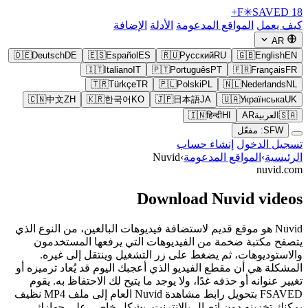
F
✳
SAVED
18+
كيف يعمل
المواقع المدعومة
الأدلة
الإضافة
AR
🇩🇪
Deutsch
DE
🇪🇸
Español
ES
🇷🇺
Русский
RU
🇬🇧
English
EN
🇮🇹
Italiano
IT
🇵🇹
Português
PT
🇫🇷
Français
FR
🇹🇷
Türkçe
TR
🇵🇱
Polski
PL
🇳🇱
Nederlands
NL
🇨🇳
中文
ZH
🇰🇷
한국어
KO
🇯🇵
日本語
JA
🇺🇦
Українська
UK
🇸🇦
العربية
AR
HI
हिन्दी
🇮🇳
SFW: مفعّل
تسجيل الدخول
إنشاء حساب
الرئيسية
›
المواقع المدعومة
›
Nuvid
nuvid.com
Download Nuvid videos
Nuvid هو موقع قديم لاستضافة فيديوهات البالغين، من النوع الذي
يتصفح مكتبة ضخمة من الفيديوهات التي يرفعها المستخدمون
والاستوديوهات، ثم يضغط على زر التشغيل وينتقل إلى غيره.
المشكلة هي أن مقطع الفيديو الذي أعجبك اليوم قد يُعاد ترميزه أو
تغيير عنوانه أو حذفه غدًا، ولا يوجد ما يتيح لك الاحتفاظ به. يقوم
FSAVED بتحويل رابط مشاهدة Nuvid العام إلى ملف MP4 نظيف
يمكنك تخزينه دون اتصال بالإنترنت، بشكل خاص، على جهازك.