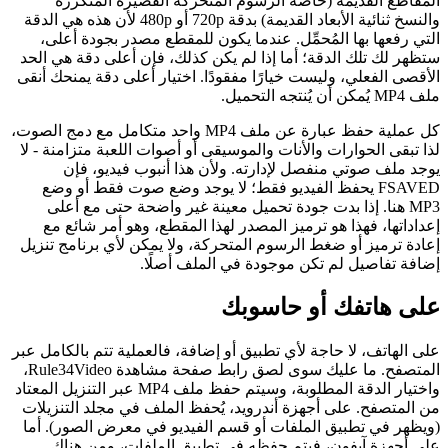
المقاطع القديمة (خاصةً الرسوم المتحركة القصيرة المتكررة
والنسخ ثنائية الأبعاد القديمة) بدقة 720p أو 480p لأن هذه هي الدقة
التي رفعها بها المُحمِّل. عندما يكون للمقطع مصدر بجودة أعلى،
ستظهر لك تلك الدقة؛ أما إذا لم يكن كذلك، فإن أعلى دقة هي الحد
الأقصى الفعلي، وليست خيارًا مفقودًا. اختيار أعلى دقة يمنحك أنقى
ملف MP4 يُمكن أن يُنتجه التحميل.
كل عملية حفظ عبارة عن ملف MP4 واحد متكامل مع دمج الصوت،
لذا تبقى الحوارات والأنات والموسيقى أو أصوات اللعبة متزامنة - لا
يوجد ملف صوتي منفصل لإدارته. ولأن هذا أنبوب فيديو، فإن
FSAVED يحفظ الفيديو فقط؛ لا يوجد وضع صوت فقط أو وضع
MP3 هنا. إذا بدت جودة تحميل معينة غير واضحة حتى مع أعلى
إعداداتها، فهذا هو ترميز المصدر لهذا المقطع، وهو أمر شائع مع
إعادة ترميز أو ضغط الرسوم المتحركة، ولا يمكن لأي برنامج تنزيل
إضافة تفاصيل لم تكن موجودة في الملف أصلًا.
على هاتفك أو حاسوبك
على الهاتف، لا حاجة لأي تطبيق أو إضافة، فالعملية تتم بالكامل عبر
المتصفح. ما عليك سوى لصق رابط صفحة مشاهدة Rule34Video،
واختيار الدقة المطلوبة، وسيتم حفظ ملف MP4 عبر التنزيل المعتاد
من المتصفح. على أجهزة أندرويد، يُحفظ الملف في مجلد التنزيلات
(ويظهر في تطبيق الملفات أو قسم الفيديو في معرض الصور). أما
على أجهزة آيفون، فيتم حفظه في تطبيق الملفات، ومن هناك