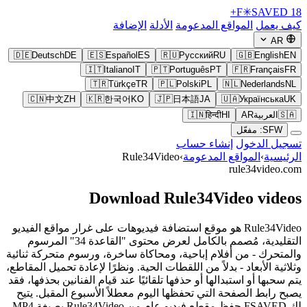
F
✳
SAVED
18+
كيف يعمل
المواقع المدعومة
الأدلة
الإضافة
AR
🇩🇪
Deutsch
DE
🇪🇸
Español
ES
🇷🇺
Русский
RU
🇬🇧
English
EN
🇮🇹
Italiano
IT
🇵🇹
Português
PT
🇫🇷
Français
FR
🇹🇷
Türkçe
TR
🇵🇱
Polski
PL
🇳🇱
Nederlands
NL
🇨🇳
中文
ZH
🇰🇷
한국어
KO
🇯🇵
日本語
JA
🇺🇦
Українська
UK
🇸🇦
العربية
AR
HI
हिन्दी
🇮🇳
SFW: مفعّل
تسجيل الدخول
إنشاء حساب
الرئيسية
›
المواقع المدعومة
›
Rule34Video
rule34video.com
Download Rule34Video videos
Rule34Video هو موقع استضافة فيديوهات على غرار مواقع الفيديو
التقليدية، مُصمم بالكامل لعرض محتوى "القاعدة 34" المرسوم
والمتحرك - من أفلام إباحية، ومحاكاة ساخرة، ورسوم متحركة ثنائية
وثلاثية الأبعاد - بدلاً من اللقطات الحية. ونظرًا لإعادة تحميل المقاطع،
يتم سحبها أو استبدالها أو حذفها تلقائيًا عند قيام الفنانين بحذفها، فقد
يصبح رابط الصفحة التي تحفظها اليوم معطلاً الأسبوع المقبل. يتيح
لك FSAVED حفظ مقطع فيديو عام من Rule34Video بصيغة MP4