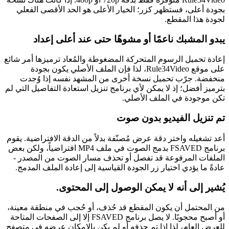
بجودة أعلى، فستظهر كزر؛ الخيار الأعلى هو الحد الأقصى الفعلي
لجودة هذا المقطع.
يبدو المشبك ناعمًا أو مشوهًا حتى عند أعلى إعداد
إعادة تحميل الرسوم المتحركة المضغوطة والمُعاد ترميزها أمر شائع
على موقع Rule34Video، لذا فإن الملف الأصلي يكون بجودة
منخفضة. جرّب تحميل نسخة أخرى من المشهد نفسه إذا وُجدت
بترميز أفضل؛ إذ لا يمكن لأي برنامج تنزيل استعادة التفاصيل التي لم
تكن موجودة في الملف الأصلي.
تم تنزيل الفيديو بدون صوت
أعد تشغيله واختر دقة عرض مُصنّفة بدلاً من الدقة الافتراضية. يقوم
برنامج FSAVED بدمج الصوت في ملف MP4 افتراضياً، ولكن بعض
الملفات المرفوعة قد تفصل أو تحذف مسار الصوت من المصدر -
عادةً ما يؤدي اختيار زر الجودة القياسية إلى إعادة الملف المدمج.
يُشير إلى أنه لا يمكن الوصول إلى المحتوى.
من المحتمل أن يكون المقطع قد حُذف، أو حُجب في منطقة معينة،
أو أصبح محجوبًا. لا يصل برنامج FSAVED إلا إلى الصفحات المتاحة
للعرض العام، لذا إذا تم حذفه أو لم يكن بالإمكان عرضه في متصفح