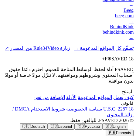
→
Beeg
beeg.com
→
BehindKink
behindkink.com
→
تصفّح كل المواقع المدعومة →
زيارة Rule34Video من المصدر ↗
F
✳
SAVED
18+
FSAVED أداة لحفظ الوسائط المتاحة للعموم. احترم دائمًا حقوق
أصحاب المحتوى وشروطهم وموافقتهم. لا تنزّل موادّ خاصة أو موادّ
بدون موافقة.
المنتج
كيف يعمل
المواقع المدعومة
الأدلة
الإضافة
من نحن
قانوني
18 U.S.C. 2257
سياسة الخصوصية
شروط الاستخدام
DMCA /
إزالة المحتوى
© 2026 FSAVED. للبالغين فقط.
🇩🇪
Deutsch
🇪🇸
Español
🇷🇺
Русский
🇬🇧
English
🇫🇷
Français