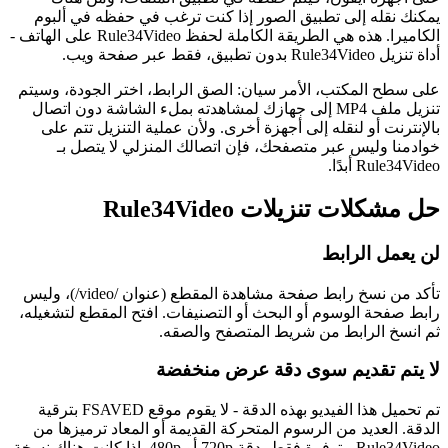
يمكنك نقله إلى تطبيق الصور إذا كنت ترغب في حفظه في ألبوم
الكاميرا. هذه هي الطريقة الكاملة لحفظ Rule34Video على الهاتف -
أداة تنزيل Rule34Video بدون تطبيق، فقط عبر صفحة ويب.
على سطح المكتب، الأمر سيان: الصق الرابط، اختر الجودة، وسيتم
تنزيل ملف MP4 إلى جهازك لمشاهدته بملء الشاشة دون اتصال
بالإنترنت أو لنقله إلى أجهزة أخرى. ولأن عملية التنزيل تتم على
خوادمنا وليس عبر متصفحك، فإن اتصالك المنزلي لا يتصل بـ
Rule34Video أبدًا.
حل مشكلات تنزيلات Rule34Video
لن يعمل الرابط
تأكد من نسخ رابط صفحة مشاهدة المقطع (عنوان /video/)، وليس
رابط صفحة الوسوم أو البحث أو التصنيفات. افتح المقطع لتشغيله،
ثم انسخ الرابط من شريط المتصفح والصقه.
لا يتم تقديم سوى دقة عرض منخفضة
تم تحميل هذا الفيديو بهذه الدقة - لا يقوم موقع FSAVED بترقية
الدقة. العديد من الرسوم المتحركة القديمة أو المعاد ترميزها من
Rule34Video متوفرة فقط بدقة 720p أو 480p. إذا كانت هناك نسخة