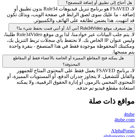
هل أحتاج إلى تطبيق أو إضافة للمتصفح؟
لا، FSAVED هو برنامج تنزيل فيديوهات Rule34 بدون تطبيق أو
إضافة - ما عليك سوى لصق الرابط في صفحة الويب، وبذلك تكون
قد انتهيت. هذا يضمن تطابقه على الهاتف والكمبيوتر.
هل سيعرف موقع Rule34Video أنني أنا، أو أنني قمت بحفظ شيء ما؟
لا. يتم جلب البيانات عبر خوادمنا، لذا يرى موقع Rule34Video طلبنا،
وليس عنوان IP الخاص بك. لا نحتفظ بأي سجلات تربط التنزيل بك،
ومكتبتك المحفوظة موجودة فقط في هذا المتصفح - بنقرة واحدة
يتم مسحها.
هل يمكنه فتح المقاطع المميزة أو الخاصة بالأعضاء فقط أو المقاطع
المحذوفة؟
لا، برنامج FSAVED يعمل فقط على المحتوى المتاح للجمهور
والقابل للتشغيل. لا يتجاوز جدران الدفع، أو المستويات المميزة، أو
المحتوى المحمي بالرموز، أو إدارة الحقوق الرقمية، ولا يمكنه
استعادة مقطع فيديو تم حذفه.
مواقع ذات صلة
4tube
4tube.com
→
AlphaPorno
alphaporno.com