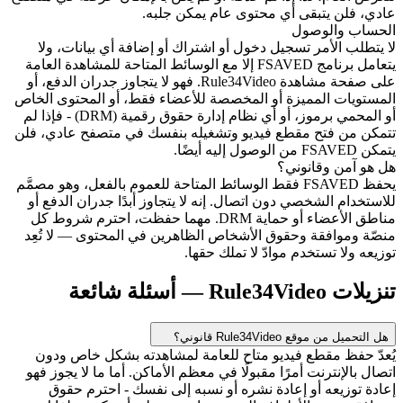
عادي، فلن يتبقى أي محتوى عام يمكن جلبه.
الحساب والوصول
لا يتطلب الأمر تسجيل دخول أو اشتراك أو إضافة أي بيانات، ولا
يتعامل برنامج FSAVED إلا مع الوسائط المتاحة للمشاهدة العامة
على صفحة مشاهدة Rule34Video. فهو لا يتجاوز جدران الدفع، أو
المستويات المميزة أو المخصصة للأعضاء فقط، أو المحتوى الخاص
أو المحمي برموز، أو أي نظام إدارة حقوق رقمية (DRM) - فإذا لم
تتمكن من فتح مقطع فيديو وتشغيله بنفسك في متصفح عادي، فلن
يتمكن FSAVED من الوصول إليه أيضًا.
هل هو آمن وقانوني؟
يحفظ FSAVED فقط الوسائط المتاحة للعموم بالفعل، وهو مصمَّم
للاستخدام الشخصي دون اتصال. إنه لا يتجاوز أبدًا جدران الدفع أو
مناطق الأعضاء أو حماية DRM. مهما حفظت، احترم شروط كل
منصّة وموافقة وحقوق الأشخاص الظاهرين في المحتوى — لا تُعِد
توزيعه ولا تستخدم موادّ لا تملك حقها.
تنزيلات Rule34Video — أسئلة شائعة
هل التحميل من موقع Rule34Video قانوني؟
يُعدّ حفظ مقطع فيديو متاح للعامة لمشاهدته بشكل خاص ودون
اتصال بالإنترنت أمرًا مقبولًا في معظم الأماكن. أما ما لا يجوز فهو
إعادة توزيعه أو إعادة نشره أو نسبه إلى نفسك - احترم حقوق