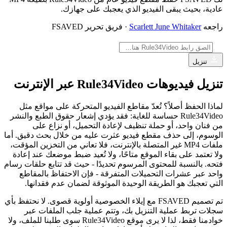
عادية، بحيث يبقى الفيديو الذي يعجبك على جهازك.
راجعه
Scarlett June Whitaker
· فريق تحرير FSAVED
تنزيل
تنزيل فيديوهات Rule34Video عبر الإنترنت
لماذا الحفظ أصلاً؟ تُعدّ مقاطع الفيديو المتحركة على مواقع مثل
Rule34Video حساسة للغاية: فقد يؤدي إشعار حقوق الطبع والنشر
من فنان واحد، أو حملة تنظيف لإعادة التحميل، أو نزاع على
الوسوم، إلى حذف مقطع فيديو عثرت عليه من خلال بحث دقيق. أما
ملفات MP4 غير المتصلة بالإنترنت، فلا تعاني من التخزين المؤقت،
ولا تعتمد على بقاء الموقع متاحًا، ولا تُعيد ضبط موضعك عند إعادة
فتحه. بالنسبة للمحتوى المرسوم تحديدًا - حيث قد تتابع حلقات رسام
واحد عبر عشرات التحميلات المتفرقة - فإن الاحتفاظ بالمقاطع
التي تعجبك هو الطريقة الوحيدة الموثوقة لضمان عدم فقدانها.
تم تصميم FSAVED مع إيلاء الخصوصية أولوية قصوى. لا نحتفظ بأي
سجلات تربط عملية التنزيل بك، وتتم عملية جلب الملفات عبر
خوادمنا فقط، لذا لا يرى موقع Rule34Video سوى طلبنا للملف، ولا