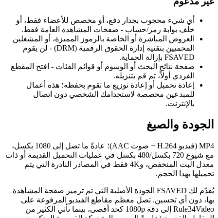
غير مدعوم
أي شيء محجوب بجدار دفع، أو مخصص للأعضاء فقط، أو
خلف بوابة رمز/حساب - صفحات المشاهدة العامة فقط.
العروض المباشرة أو الخاصة بالرموز المميزة، أو المشغلين
المحميين بتقنية إدارة الحقوق الرقمية (DRM) - لن يقوم
FSAVED بإزالة الحماية.
صفحة نتائج البحث أو الوسوم أو قوائم الفئات - افتح المقطع
الفردي أولاً، ثم قم بتنزيله.
إعادة تحميل أو إعادة توزيع ما تقوم بحفظه؛ هذه أعمال
للمبدعين مخصصة لاستخدامك الشخصي دون اتصال
بالإنترنت.
الجودة والصيغ
MP4 (فيديو H.264 + صوت AAC)؛ عادةً ما تصل إلى 1080 بكسل،
مع شيوع 720 بكسل/480 بكسل في عمليات التحميل القديمة أو ذات
معدل البت المنخفض، و4K فقط في المصادر النادرة التي يتم
تحميلها بهذا الحجم.
يُقدّم لك FSAVED الجودة الأصلية التي تم ترميز صفحة المشاهدة
بها، دون أي تحسين. تصل معظم مقاطع الفيديو المرفوعة على
Rule34Video إلى دقة 1080p كحد أقصى، بينما تأتي الكثير من