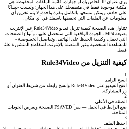
يرى عنوان IP الخاص بك أو جهازك. قائمة الملفات المحفوظة هي
مكتبة موجودة فقط في متصفحك على هذا الجهاز؛ وليست حسابًا
على خادم، ويمكن مسحها بالكامل بنقرة واحدة. لا يتم تخزين أي
معلومات عن الملفات التي تحفظها باسمك في أي مكان.
تتناول هذه الصفحة كيفية تنزيل فيديو Rule34Video عبر الإنترنت
بصيغة MP4 - الجودة الواقعية التي ستحصل عليها، وأنواع الصفحات
التي تعمل، وكيفية الحفظ على الهاتف، وتفاصيل الخصوصية -
للمشاهدة الشخصية وغير المتصلة بالإنترنت للمقاطع المنشورة علنًا
فقط.
كيفية التنزيل من Rule34Video
1
انسخ الرابط
افتح الفيديو على Rule34Video وانسخ رابطه من شريط العنوان أو
زر المشاركة.
2
الصقه في الأعلى
ضع الرابط في الحقل — يقرأ FSAVED الصفحة ويعرض الجودات
المتاحة.
3
احفظ الملف
اختر جودة وسيُحفظ الملف مباشرة على جهازك — بدون حساب ولا