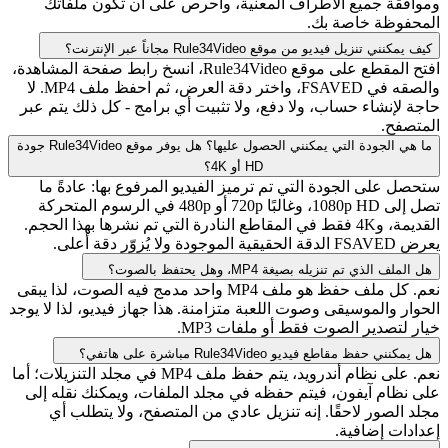
وموافقة جميع الأطراف المعنية، واحرص على أن تكون ملفاتك
المحفوظة خاصة بك.
كيف يمكنني تنزيل فيديو من موقع Rule34Video مجاناً عبر الإنترنت؟
افتح المقطع على موقع Rule34Video، انسخ رابط صفحة المشاهدة،
والصقه في FSAVED، واختر دقة العرض، ثم احفظ ملف MP4. لا
حاجة لإنشاء حساب، ولا دفع، ولا تثبيت أي برامج - كل ذلك يتم عبر
المتصفح.
ما هي الجودة التي يمكنني الحصول عليها؟ هل يوفر موقع Rule34Video جودة
HD أو 4K؟
ستحصل على الجودة التي تم ترميز الفيديو المرفوع بها: عادةً ما
تصل إلى 1080p HD، وغالبًا 720p أو 480p في الرسوم المتحركة
القديمة، و4K فقط في المقاطع النادرة التي تم نشرها بهذا الحجم.
يعرض FSAVED الدقة الحقيقية الموجودة ولا يُزوّر دقة أعلى.
هل الملف الذي تم تنزيله بصيغة MP4، وهل يحتفظ بالصوت؟
نعم. كل ملف حفظ هو ملف MP4 واحد مدمج فيه الصوت، لذا يبقى
الحوار والموسيقى وصوت اللعبة متزامنة. هذا جهاز فيديو، لذا لا يوجد
خيار لتصدير الصوت فقط أو ملفات MP3.
هل يمكنني حفظ مقاطع فيديو Rule34Video مباشرة على هاتفي؟
نعم. على نظام أندرويد، يتم حفظ ملف MP4 في مجلد التنزيلات؛ أما
على نظام آيفون، فيتم حفظه في مجلد الملفات، ويمكنك نقله إلى
مجلد الصور لاحقًا. إنه تنزيل عادي من المتصفح، ولا يتطلب أي
إعدادات إضافية.