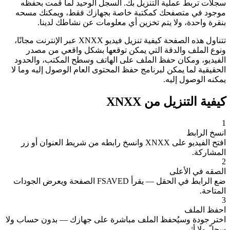
سجلات تربط عملية التنزيل بك. السجل الوحيد لما قمت بحفظه
موجود في متصفحك كمكتبة خاصة بجهازك فقط، ويمكنك مسحه
بنقرة واحدة، ولا يتم تخزين أي معلومات عن نشاطك لدينا.
تتناول هذه الصفحة كيفية تنزيل فيديو XNXX عبر الإنترنت مجانًا،
ونوع الملف والدقة التي يمكن توقعها بشكل واقعي من مصدر
الفيديو، ومكان حفظ الملف على الهاتف وسطح المكتب، والحدود
الحقيقية لما يمكن لبرنامج حفظ المحتوى العام الوصول إليه وما لا
يمكنه الوصول إليه.
كيفية التنزيل من XNXX
1
انسخ الرابط
افتح الفيديو على XNXX وانسخ رابطه من شريط العنوان أو زر
المشاركة.
2
الصقه في الأعلى
ضع الرابط في الحقل — يقرأ FSAVED الصفحة ويعرض الجودات
المتاحة.
3
احفظ الملف
اختر جودة وسيُحفظ الملف مباشرة على جهازك — بدون حساب ولا
سجلّ ولا أثر.