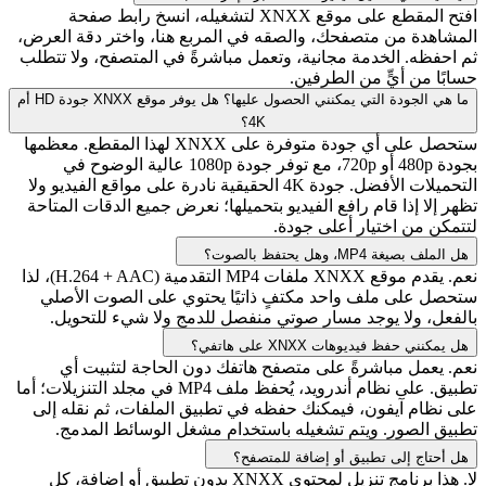
افتح المقطع على موقع XNXX لتشغيله، انسخ رابط صفحة
المشاهدة من متصفحك، والصقه في المربع هنا، واختر دقة العرض،
ثم احفظه. الخدمة مجانية، وتعمل مباشرةً في المتصفح، ولا تتطلب
حسابًا من أيٍّ من الطرفين.
ما هي الجودة التي يمكنني الحصول عليها؟ هل يوفر موقع XNXX جودة HD أم
4K؟
ستحصل على أي جودة متوفرة على XNXX لهذا المقطع. معظمها
بجودة 480p أو 720p، مع توفر جودة 1080p عالية الوضوح في
التحميلات الأفضل. جودة 4K الحقيقية نادرة على مواقع الفيديو ولا
تظهر إلا إذا قام رافع الفيديو بتحميلها؛ نعرض جميع الدقات المتاحة
لتتمكن من اختيار أعلى جودة.
هل الملف بصيغة MP4، وهل يحتفظ بالصوت؟
نعم. يقدم موقع XNXX ملفات MP4 التقدمية (H.264 + AAC)، لذا
ستحصل على ملف واحد مكتفٍ ذاتيًا يحتوي على الصوت الأصلي
بالفعل، ولا يوجد مسار صوتي منفصل للدمج ولا شيء للتحويل.
هل يمكنني حفظ فيديوهات XNXX على هاتفي؟
نعم. يعمل مباشرةً على متصفح هاتفك دون الحاجة لتثبيت أي
تطبيق. على نظام أندرويد، يُحفظ ملف MP4 في مجلد التنزيلات؛ أما
على نظام آيفون، فيمكنك حفظه في تطبيق الملفات، ثم نقله إلى
تطبيق الصور. ويتم تشغيله باستخدام مشغل الوسائط المدمج.
هل أحتاج إلى تطبيق أو إضافة للمتصفح؟
لا. هذا برنامج تنزيل لمحتوى XNXX بدون تطبيق أو إضافة، كل