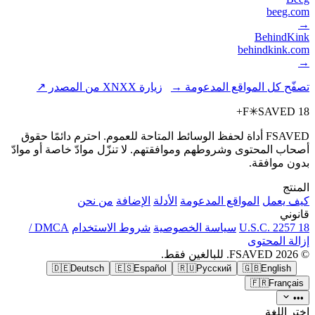
beeg.com
→
BehindKink
behindkink.com
→
تصفّح كل المواقع المدعومة →
زيارة XNXX من المصدر ↗
F
✳
SAVED
18+
FSAVED أداة لحفظ الوسائط المتاحة للعموم. احترم دائمًا حقوق
أصحاب المحتوى وشروطهم وموافقتهم. لا تنزّل موادّ خاصة أو موادّ
بدون موافقة.
المنتج
كيف يعمل
المواقع المدعومة
الأدلة
الإضافة
من نحن
قانوني
18 U.S.C. 2257
سياسة الخصوصية
شروط الاستخدام
DMCA /
إزالة المحتوى
© 2026 FSAVED. للبالغين فقط.
🇩🇪
Deutsch
🇪🇸
Español
🇷🇺
Русский
🇬🇧
English
🇫🇷
Français
•••
اختر اللغة