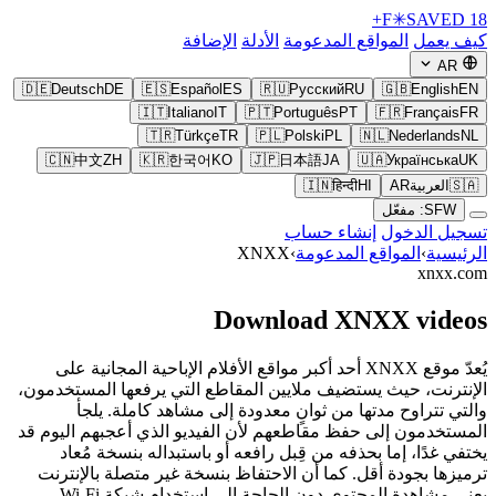
F
✳
SAVED
18+
كيف يعمل
المواقع المدعومة
الأدلة
الإضافة
AR
🇩🇪
Deutsch
DE
🇪🇸
Español
ES
🇷🇺
Русский
RU
🇬🇧
English
EN
🇮🇹
Italiano
IT
🇵🇹
Português
PT
🇫🇷
Français
FR
🇹🇷
Türkçe
TR
🇵🇱
Polski
PL
🇳🇱
Nederlands
NL
🇨🇳
中文
ZH
🇰🇷
한국어
KO
🇯🇵
日本語
JA
🇺🇦
Українська
UK
🇸🇦
العربية
AR
HI
हिन्दी
🇮🇳
SFW: مفعّل
تسجيل الدخول
إنشاء حساب
الرئيسية
›
المواقع المدعومة
›
XNXX
xnxx.com
Download XNXX videos
يُعدّ موقع XNXX أحد أكبر مواقع الأفلام الإباحية المجانية على
الإنترنت، حيث يستضيف ملايين المقاطع التي يرفعها المستخدمون،
والتي تتراوح مدتها من ثوانٍ معدودة إلى مشاهد كاملة. يلجأ
المستخدمون إلى حفظ مقاطعهم لأن الفيديو الذي أعجبهم اليوم قد
يختفي غدًا، إما بحذفه من قِبل رافعه أو باستبداله بنسخة مُعاد
ترميزها بجودة أقل. كما أن الاحتفاظ بنسخة غير متصلة بالإنترنت
يعني مشاهدة المحتوى دون الحاجة إلى استخدام شبكة Wi-Fi