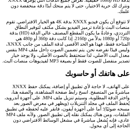
بدقة 1080p HD حقيقية. نعرض جميع الدقات التي يوفرها XNXX
ونترك لك حرية الاختيار، حتى لا يتم منحك أبدًا دقة منخفضة دون
علمك.
لا تتوقع أن يكون فيديو XNXX بدقة 4K هو الخيار الافتراضي. تقوم
منصات البث بإعادة ترميز الفيديو بشكل مكثف لتوفير النطاق
الترددي، وعادةً ما يكون المقطع المصنف عالي الدقة (HD) بدقة
720p أو 1080p بدلاً من 2160p. إذا كانت دقة 360p أو 480p هي
المتاحة فقط، فهذا هو الحد الأقصى لدقة الملف من جانب XNXX،
وليس قيدًا نفرضه نحن. يتم تضمين الصوت داخل ملف MP4 بنفس
معدل البت الأصلي، لذا ستحتفظ بالصوت الأصلي، ولا يوجد خيار
تصدير منفصل للصوت فقط أو بصيغة MP3 لفيديوهات منصات البث.
على هاتفك أو حاسوبك
على الهاتف، لا حاجة لأي تطبيق أو إضافة، يمكنك حفظ XNXX
مباشرةً من المتصفح. انسخ رابط صفحة المشاهدة، والصقه هنا،
واختر الدقة المطلوبة، وسيتم تنزيل ملف MP4. على أجهزة أندرويد،
يُحفظ الملف في مجلد التنزيلات (ويظهر في معرض الصور بعد
مسحه ضوئيًا)؛ أما على أجهزة آيفون، فانقر عليه لحفظه في تطبيق
الملفات، ومن هناك يمكنك نقله إلى تطبيق الصور. ولأنه ملف MP4
عادي، فإنه يُشغل مباشرةً في مشغل الوسائط الافتراضي دون
الحاجة إلى أي محول.