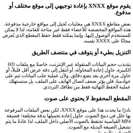
يقوم موقع XNXX بإعادة توجيهي إلى موقع مختلف أو
مدفوع.
بعض مقاطع XNXX هي معاينات تُحيل إلى مواقع خارجية مدفوعة.
هذه المواقع المخصصة للأعضاء فقط غير متاحة للعامة، لذا لا يمكن
للمستخدم الوصول إليها، وإنما يمكنه فقط حفظ المقطع الذي يُعرض
مجانًا على XNXX نفسه.
التنزيل بطيء أو يتوقف في منتصف الطريق
يتذبذب حجم البيانات المنقولة عبر الإنترنت، خاصةً مع ملفات HD
الكبيرة. حاول إعادة المحاولة، أو انتقل إلى دقة عرض أقل قليلاً، أو
حاول مرة أخرى بعد بضع دقائق. ولأن عملية جلب البيانات تتم على
خوادمنا، فلن يؤثر ضعف اتصال الهاتف على الملف، بل ستستهلك
عملية الحفظ النهائية فقط من نطاقك الترددي.
المقطع المحفوظ لا يحتوي على صوت
نادرًا ما يحدث هذا على موقع XNXX، لكن بعض الملفات المرفوعة
بها خلل في دمج الصوت. حاول إعادة تحميلها بدقة مختلفة؛ فصيغة
MP4 القياسية تحتفظ بالصوت الأصلي داخل الملف، لذا عادةً ما يتم
تشغيل الصيغة البديلة مع الصوت.
الحساب والوصول