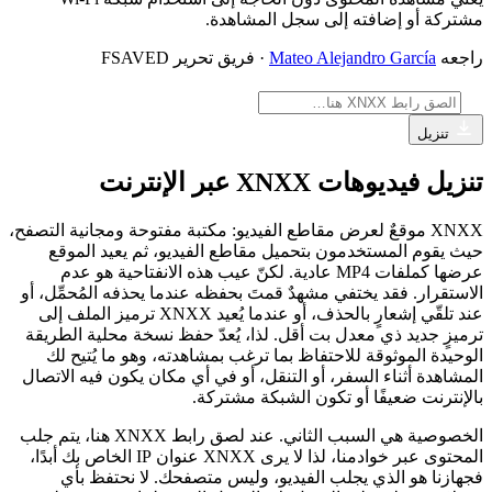
مشتركة أو إضافته إلى سجل المشاهدة.
راجعه
Mateo Alejandro García
· فريق تحرير FSAVED
تنزيل
تنزيل فيديوهات XNXX عبر الإنترنت
XNXX موقعٌ لعرض مقاطع الفيديو: مكتبة مفتوحة ومجانية التصفح،
حيث يقوم المستخدمون بتحميل مقاطع الفيديو، ثم يعيد الموقع
عرضها كملفات MP4 عادية. لكنّ عيب هذه الانفتاحية هو عدم
الاستقرار. فقد يختفي مشهدٌ قمتَ بحفظه عندما يحذفه المُحمِّل، أو
عند تلقّي إشعارٍ بالحذف، أو عندما يُعيد XNXX ترميز الملف إلى
ترميزٍ جديد ذي معدل بت أقل. لذا، يُعدّ حفظ نسخة محلية الطريقة
الوحيدة الموثوقة للاحتفاظ بما ترغب بمشاهدته، وهو ما يُتيح لك
المشاهدة أثناء السفر، أو التنقل، أو في أي مكان يكون فيه الاتصال
بالإنترنت ضعيفًا أو تكون الشبكة مشتركة.
الخصوصية هي السبب الثاني. عند لصق رابط XNXX هنا، يتم جلب
المحتوى عبر خوادمنا، لذا لا يرى XNXX عنوان IP الخاص بك أبدًا،
فجهازنا هو الذي يجلب الفيديو، وليس متصفحك. لا نحتفظ بأي