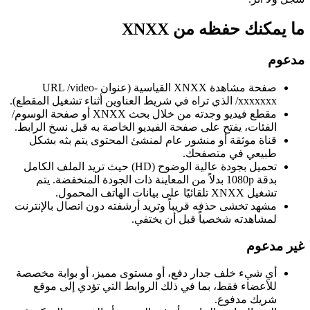
ما يمكنك حفظه من XNXX
مدعوم
صفحة مشاهدة XNXX القياسية (عنوان URL /video-
xxxxxxx/ الذي تراه في شريط العناوين أثناء تشغيل المقطع).
مقطع فيديو وجدته من خلال بحث XNXX أو صفحة الوسوم/
الفئات، يفتح على صفحة الفيديو الخاصة به قبل نسخ الرابط.
قناة موثقة أو منشور عام لمنشئ المحتوى يتم بثه بشكل
طبيعي في متصفحك.
تحميل بجودة عالية الوضوح (HD) حيث تريد الملف الكامل
بدقة 1080p بدلاً من المعاينة ذات الجودة المنخفضة. يتم
تشغيل XNXX تلقائيًا على بيانات الهاتف المحمول.
مشهد تخشى حذفه قريباً وتريد أرشفته دون اتصال بالإنترنت
لمشاهدته شخصياً قبل أن يختفي.
غير مدعوم
أي شيء خلف جدار دفع، أو مستوى مميز، أو بوابة مخصصة
للأعضاء فقط، بما في ذلك الروابط التي تؤدي إلى موقع
شريك مدفوع.