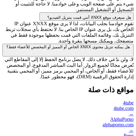
شيء يتم على صفحة الويب وعلى خوادمنا. لا حاجة للتثبيت أو
التسجيل أو التشغيل المستمر.
هل سيعرف موقع XNXX أنني قمت بتنزيل الفيديو؟
تقوم خوادمنا بجلب البيانات، لذا لا يرى موقع XNXX عنوان IP
الخاص بك، بل يرى عنوان IP الخاص بنا. لا نحتفظ بأي سجلات تربط
التنزيل بك، وقائمة الملفات التي قمت بحفظها موجودة فقط في
متصفحك، ويمكنك مسحها بنقرة واحدة.
هل يمكنه تنزيل محتوى XNXX الخاص أو المميز أو المخصص للأعضاء فقط؟
لا، ولن ندّعي خلاف ذلك. لا يصل برنامج الحفظ إلا إلى المقاطع التي
تُعرض مجانًا لجميع الزوار. أما البث المباشر المدفوع، أو المخصص
للأعضاء فقط، أو الخاص، أو المحمي برمز مميز، أو المحمي بتقنية
إدارة الحقوق الرقمية (DRM)، فهو محظور عمدًا.
مواقع ذات صلة
4tube
4tube.com
→
AlphaPorno
alphaporno.com
→
Beeg