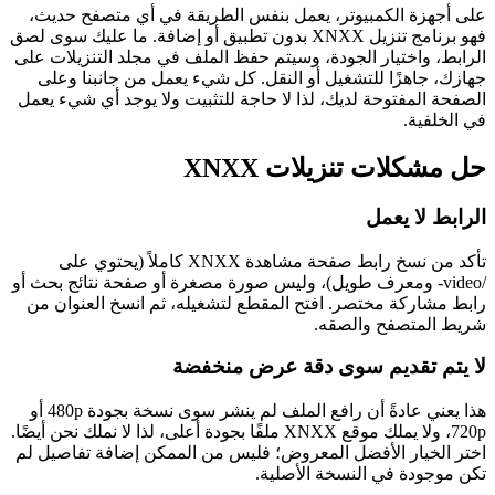
على أجهزة الكمبيوتر، يعمل بنفس الطريقة في أي متصفح حديث،
فهو برنامج تنزيل XNXX بدون تطبيق أو إضافة. ما عليك سوى لصق
الرابط، واختيار الجودة، وسيتم حفظ الملف في مجلد التنزيلات على
جهازك، جاهزًا للتشغيل أو النقل. كل شيء يعمل من جانبنا وعلى
الصفحة المفتوحة لديك، لذا لا حاجة للتثبيت ولا يوجد أي شيء يعمل
في الخلفية.
حل مشكلات تنزيلات XNXX
الرابط لا يعمل
تأكد من نسخ رابط صفحة مشاهدة XNXX كاملاً (يحتوي على
/video- ومعرف طويل)، وليس صورة مصغرة أو صفحة نتائج بحث أو
رابط مشاركة مختصر. افتح المقطع لتشغيله، ثم انسخ العنوان من
شريط المتصفح والصقه.
لا يتم تقديم سوى دقة عرض منخفضة
هذا يعني عادةً أن رافع الملف لم ينشر سوى نسخة بجودة 480p أو
720p، ولا يملك موقع XNXX ملفًا بجودة أعلى، لذا لا نملك نحن أيضًا.
اختر الخيار الأفضل المعروض؛ فليس من الممكن إضافة تفاصيل لم
تكن موجودة في النسخة الأصلية.