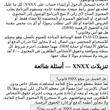
لا حاجة لتسجيل الدخول أو إنشاء حساب على XNXX؛ كل ما عليك
فعله هو لصق رابط صفحة مشاهدة عامة، وسيقوم البرنامج بجلب
المحتوى المتاح لأي زائر. لا يتيح البرنامج الوصول إلى المحتوى
المدفوع، أو المناطق المميزة أو المخصصة للأعضاء فقط، أو
العروض الخاصة أو تلك التي تتطلب رموزًا، أو أي بث محمي بتقنية
إدارة الحقوق الرقمية (DRM).
هل هو آمن وقانوني؟
يحفظ FSAVED فقط الوسائط المتاحة للعموم بالفعل، وهو مصمَّم
للاستخدام الشخصي دون اتصال. إنه لا يتجاوز أبدًا جدران الدفع أو
مناطق الأعضاء أو حماية DRM. مهما حفظت، احترم شروط كل
منصّة وموافقة وحقوق الأشخاص الظاهرين في المحتوى — لا تُعِد
توزيعه ولا تستخدم موادّ لا تملك حقها.
تنزيلات XNXX — أسئلة شائعة
هل التحميل من موقع XNXX قانوني؟
يُعدّ حفظ مقطع فيديو متاح للعامة لمشاهدته بشكل خاص ودون
اتصال بالإنترنت أمرًا مقبولًا في معظم الأماكن. لكن يُمنع منعًا باتًا
إعادة توزيعه أو بيعه أو إعادة نشره، ويجب احترام حقوق الأشخاص
الظاهرين فيه وموافقتهم. نحن لا نستخرج إلا المحتوى المتاح للعامة،
ولا نتجاوز أنظمة الدفع أو إدارة الحقوق الرقمية.
كيف يمكنني تحميل فيديو XNXX عبر الإنترنت مجاناً؟