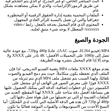
البث المباشر الخاص، أو غير المدرج، أو الذي يتم التحكم فيه
عن طريق الرموز/الإكراميات، والذي لا يمكن مشاهدته بشكل
عام.
الملفات المحمية بتقنية إدارة الحقوق الرقمية أو المحظورة
جغرافياً والتي لن تعمل بالنسبة للزائر العادي المجهول.
المحتوى الذي قام المحمل بحذفه بالفعل، رابط /video-
xxxxxxx/ المعطل لا يوجد شيء متبقٍ لجلبه.
الجودة والصيغ
MP4 (فيديو H.264، صوت AAC)، عادةً 480p و720p، مع جودة عالية
تصل إلى 1080p على التحميلات الأفضل؛ 4K نادر على XNXX ولا
يوجد إلا إذا قام المحمل بنشره بهذه الطريقة.
يقدم موقع XNXX ملفات MP4 بتقنية الفيديو التدريجي، لذا فإن
الملف الذي تحفظه يكون متكاملاً، حيث يتم دمج الفيديو والصوت
تلقائيًا، ولهذا السبب يتم تشغيل ملف MP4 الذي يتم تنزيله من
XNXX فورًا على معرض الصور في الهاتف أو أي مشغل على
الكمبيوتر دون أي خطوات إضافية. الدقة التي يمكنك الحصول عليها
هي ببساطة أفضل دقة متاحة على XNXX لهذا المقطع. العديد من
الملفات القديمة أو التي تم تحميلها من قبل هواة تصل دقتها إلى
480p أو 720p لأن هذه هي الدقة الأصلية التي كانت لدى المُحمِّل؛ أما
النسخ الأحدث من الاستوديوهات والقنوات الموثقة فغالبًا ما تكون