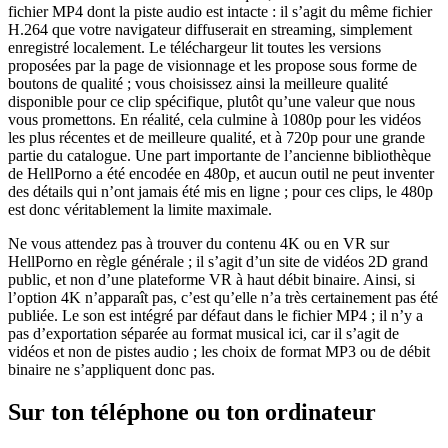
fichier MP4 dont la piste audio est intacte : il s’agit du même fichier
H.264 que votre navigateur diffuserait en streaming, simplement
enregistré localement. Le téléchargeur lit toutes les versions
proposées par la page de visionnage et les propose sous forme de
boutons de qualité ; vous choisissez ainsi la meilleure qualité
disponible pour ce clip spécifique, plutôt qu’une valeur que nous
vous promettons. En réalité, cela culmine à 1080p pour les vidéos
les plus récentes et de meilleure qualité, et à 720p pour une grande
partie du catalogue. Une part importante de l’ancienne bibliothèque
de HellPorno a été encodée en 480p, et aucun outil ne peut inventer
des détails qui n’ont jamais été mis en ligne ; pour ces clips, le 480p
est donc véritablement la limite maximale.
Ne vous attendez pas à trouver du contenu 4K ou en VR sur
HellPorno en règle générale ; il s’agit d’un site de vidéos 2D grand
public, et non d’une plateforme VR à haut débit binaire. Ainsi, si
l’option 4K n’apparaît pas, c’est qu’elle n’a très certainement pas été
publiée. Le son est intégré par défaut dans le fichier MP4 ; il n’y a
pas d’exportation séparée au format musical ici, car il s’agit de
vidéos et non de pistes audio ; les choix de format MP3 ou de débit
binaire ne s’appliquent donc pas.
Sur ton téléphone ou ton ordinateur