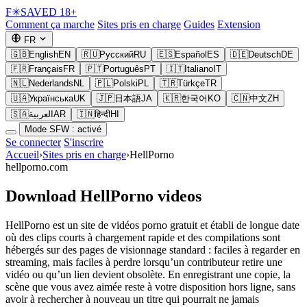
F
✳
SAVED
18+
Comment ça marche
Sites pris en charge
Guides
Extension
FR
🇬🇧
English
EN
🇷🇺
Русский
RU
🇪🇸
Español
ES
🇩🇪
Deutsch
DE
🇫🇷
Français
FR
🇵🇹
Português
PT
🇮🇹
Italiano
IT
🇳🇱
Nederlands
NL
🇵🇱
Polski
PL
🇹🇷
Türkçe
TR
🇺🇦
Українська
UK
🇯🇵
日本語
JA
🇰🇷
한국어
KO
🇨🇳
中文
ZH
🇸🇦
العربية
AR
🇮🇳
हिन्दी
HI
Mode SFW : activé
Se connecter
S'inscrire
Accueil
›
Sites pris en charge
›
HellPorno
hellporno.com
Download HellPorno videos
HellPorno est un site de vidéos porno gratuit et établi de longue date
où des clips courts à chargement rapide et des compilations sont
hébergés sur des pages de visionnage standard : faciles à regarder en
streaming, mais faciles à perdre lorsqu’un contributeur retire une
vidéo ou qu’un lien devient obsolète. En enregistrant une copie, la
scène que vous avez aimée reste à votre disposition hors ligne, sans
avoir à rechercher à nouveau un titre qui pourrait ne jamais