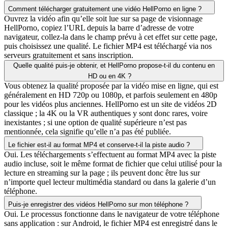
Comment télécharger gratuitement une vidéo HellPorno en ligne ?
Ouvrez la vidéo afin qu’elle soit lue sur sa page de visionnage
HellPorno, copiez l’URL depuis la barre d’adresse de votre
navigateur, collez-la dans le champ prévu à cet effet sur cette page,
puis choisissez une qualité. Le fichier MP4 est téléchargé via nos
serveurs gratuitement et sans inscription.
Quelle qualité puis-je obtenir, et HellPorno propose-t-il du contenu en
HD ou en 4K ?
Vous obtenez la qualité proposée par la vidéo mise en ligne, qui est
généralement en HD 720p ou 1080p, et parfois seulement en 480p
pour les vidéos plus anciennes. HellPorno est un site de vidéos 2D
classique ; la 4K ou la VR authentiques y sont donc rares, voire
inexistantes ; si une option de qualité supérieure n’est pas
mentionnée, cela signifie qu’elle n’a pas été publiée.
Le fichier est-il au format MP4 et conserve-t-il la piste audio ?
Oui. Les téléchargements s’effectuent au format MP4 avec la piste
audio incluse, soit le même format de fichier que celui utilisé pour la
lecture en streaming sur la page ; ils peuvent donc être lus sur
n’importe quel lecteur multimédia standard ou dans la galerie d’un
téléphone.
Puis-je enregistrer des vidéos HellPorno sur mon téléphone ?
Oui. Le processus fonctionne dans le navigateur de votre téléphone
sans application : sur Android, le fichier MP4 est enregistré dans le