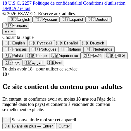
18 U.S.C. 2257
Politique de confidentialité
Conditions d'utilisation
DMCA / retrait
© 2026 FSAVED. Réservé aux adultes.
🇬🇧
English
🇷🇺
Русский
🇪🇸
Español
🇩🇪
Deutsch
🇫🇷
Français
•••
Choisir la langue
🇬🇧
English
🇷🇺
Русский
🇪🇸
Español
🇩🇪
Deutsch
🇫🇷
Français
🇵🇹
Português
🇮🇹
Italiano
🇳🇱
Nederlands
🇵🇱
Polski
🇹🇷
Türkçe
🇺🇦
Українська
🇯🇵
日本語
🇰🇷
한국어
🇨🇳
中文
🇸🇦
العربية
🇮🇳
हिन्दी
Tu dois avoir 18+ pour utiliser ce service.
18+
Ce site contient du contenu pour adultes
En entrant, tu confirmes avoir au moins
18 ans
(ou l'âge de la
majorité dans ton pays) et consentir à visionner du contenu
sexuellement explicite.
Se souvenir de moi sur cet appareil
J'ai 18 ans ou plus — Entrer
Quitter