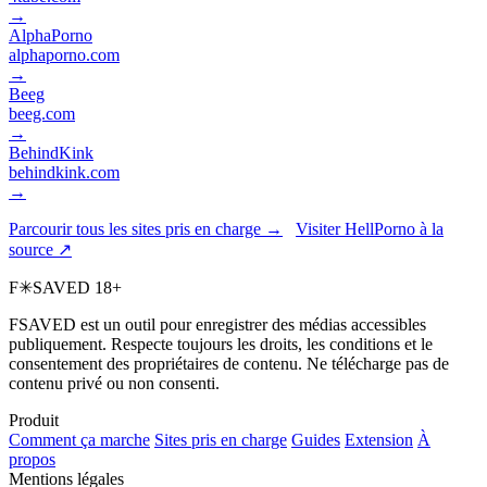
→
AlphaPorno
alphaporno.com
→
Beeg
beeg.com
→
BehindKink
behindkink.com
→
Parcourir tous les sites pris en charge →
Visiter HellPorno à la
source ↗
F
✳
SAVED
18+
FSAVED est un outil pour enregistrer des médias accessibles
publiquement. Respecte toujours les droits, les conditions et le
consentement des propriétaires de contenu. Ne télécharge pas de
contenu privé ou non consenti.
Produit
Comment ça marche
Sites pris en charge
Guides
Extension
À
propos
Mentions légales