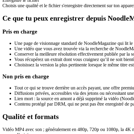
Enregistre le fichier
Choisis une qualité et le fichier s'enregistre directement sur ton appar
Ce que tu peux enregistrer depuis Noodle
Pris en charge
Une page de visionnage standard de NoodleMagazine qui lit le c
Une vidéo que vous avez trouvée via la recherche de NoodleMag
Conserver la meilleure résolution effectivement publiée par la 
Vous récupérez un extrait dont vous craignez qu’il ne soit bientôt
Choisissez la version la plus pertinente lorsque le même titre est
Non pris en charge
Tout ce qui se trouve derrière un accès payant, une offre prem
Diffusions privées, accessibles via des jetons ou nécessitant u
Lien mort : la source en amont a déjà supprimé la vidéo (Noodl
Contenu protégé par DRM, qui ne peut pas être enregistré de pa
Qualité et formats
Vidéo MP4 avec son ; généralement en 480p, 720p ou 1080p, la 4K n’étan