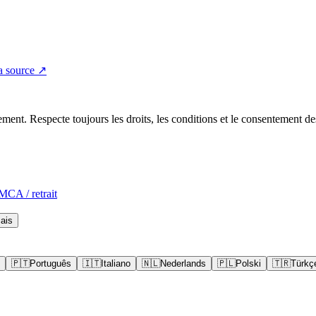
a source ↗
ent. Respecte toujours les droits, les conditions et le consentement de
CA / retrait
ais
🇵🇹
Português
🇮🇹
Italiano
🇳🇱
Nederlands
🇵🇱
Polski
🇹🇷
Türkç