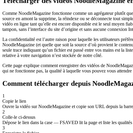
Télécharger des vidéos NoodleMagazine en
Comme NoodleMagazine fonctionne comme un agrégateur plutôt que comme
source en amont la supprime, la réindexe ou se déconnecte tout simplem
vidéo en ligne tant qu’elle est encore disponible est le seul moyen f
tampon, sans l’interface du site d’origine et sans aucune connexion Int
La confidentialité est l’autre raison pour laquelle les utilisateurs pr
NoodleMagazine (et quelle que soit la source d’où provient le contenu
seule trace indiquant qu’un fichier est passé entre vos mains est la lis
relative à votre navigation n’est stockée de notre côté.
Cette page explique comment enregistrer des vidéos de NoodleMagazine
qui ne fonctionne pas, la qualité à laquelle vous pouvez vous attendr
Comment télécharger depuis NoodleMaga
1
Copie le lien
Ouvre la vidéo sur NoodleMagazine et copie son URL depuis la barre 
2
Colle-le ci-dessus
Dépose le lien dans la case — FSAVED lit la page et liste les qualités
3