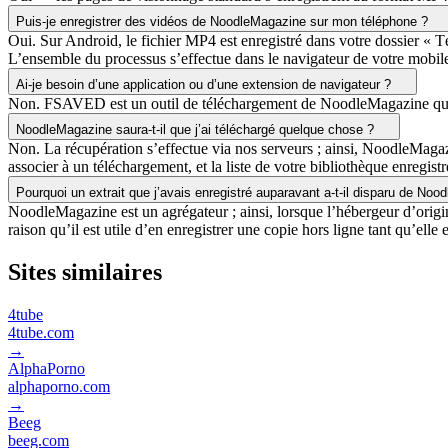
Puis-je enregistrer des vidéos de NoodleMagazine sur mon téléphone ?
Oui. Sur Android, le fichier MP4 est enregistré dans votre dossier « Tél
L’ensemble du processus s’effectue dans le navigateur de votre mobil
Ai-je besoin d’une application ou d’une extension de navigateur ?
Non. FSAVED est un outil de téléchargement de NoodleMagazine qui ne néc
NoodleMagazine saura-t-il que j’ai téléchargé quelque chose ?
Non. La récupération s’effectue via nos serveurs ; ainsi, NoodleMagaz
associer à un téléchargement, et la liste de votre bibliothèque enregist
Pourquoi un extrait que j’avais enregistré auparavant a-t-il disparu de No
NoodleMagazine est un agrégateur ; ainsi, lorsque l’hébergeur d’origi
raison qu’il est utile d’en enregistrer une copie hors ligne tant qu’elle 
Sites similaires
4tube
4tube.com
→
AlphaPorno
alphaporno.com
→
Beeg
beeg.com