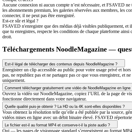
Aucune connexion ni aucun compte n’est nécessaire, et FSAVED ne trai
les abonnements premium, les galeries réservées aux membres, les con
connecter, il ne peut pas être enregistré.
Est-ce sûr et légal ?
FSAVED n'enregistre que des médias déjà visibles publiquement, et il
que tu enregistres, respecte les conditions de chaque plateforme ainsi 
droit.
Téléchargements NoodleMagazine — quest
Est-il légal de télécharger des contenus depuis NoodleMagazine ?
Enregistrer un clip accessible au public pour votre usage privé et hors
pas, ne republiez pas et ne partagez pas ce que vous enregistrez, et 
uniquement.
Comment télécharger gratuitement une vidéo de NoodleMagazine en ligne 
Ouvrez la vidéo sur NoodleMagazine, copiez l’URL de la page de vision
fonctionne directement dans votre navigateur.
Quelle qualité puis-je obtenir ? La HD ou la 4K sont-elles disponibles ?
Vous obtenez la résolution telle qu’elle a été publiée par la source, g
vidéos mises en ligne avec un débit binaire élevé. FSAVED répertorie t
Le fichier est-il au format MP4 et conserve-t-il la piste audio ?
Oui — les pages de visionnage standard s’enregistrent au format MP4 H