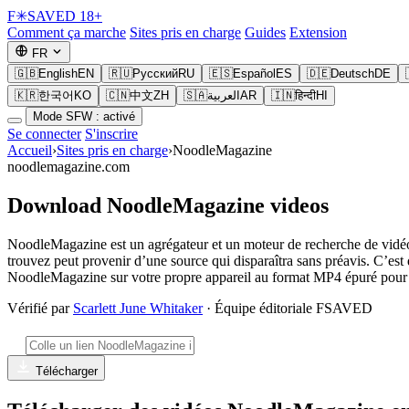
F
✳
SAVED
18+
Comment ça marche
Sites pris en charge
Guides
Extension
FR
🇬🇧
English
EN
🇷🇺
Русский
RU
🇪🇸
Español
ES
🇩🇪
Deutsch
DE
🇰🇷
한국어
KO
🇨🇳
中文
ZH
🇸🇦
العربية
AR
🇮🇳
हिन्दी
HI
Mode SFW : activé
Se connecter
S'inscrire
Accueil
›
Sites pris en charge
›
NoodleMagazine
noodlemagazine.com
Download NoodleMagazine videos
NoodleMagazine est un agrégateur et un moteur de recherche de vidéos
trouvez peut provenir d’une source qui disparaîtra sans préavis. C’e
NoodleMagazine sur votre propre appareil au format MP4 épuré pour u
Vérifié par
Scarlett June Whitaker
· Équipe éditoriale FSAVED
Télécharger