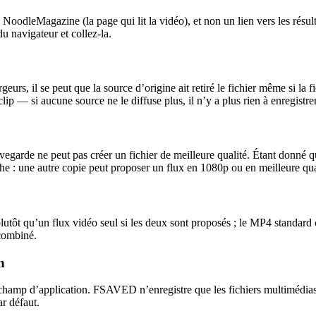
odleMagazine (la page qui lit la vidéo), et non un lien vers les résult
du navigateur et collez-la.
il se peut que la source d’origine ait retiré le fichier même si la fic
p — si aucune source ne le diffuse plus, il n’y a plus rien à enregistrer
uvegarde ne peut pas créer un fichier de meilleure qualité. Étant donn
che : une autre copie peut proposer un flux en 1080p ou en meilleure qua
utôt qu’un flux vidéo seul si les deux sont proposés ; le MP4 standard c
 combiné.
n
e champ d’application. FSAVED n’enregistre que les fichiers multimédia
ar défaut.