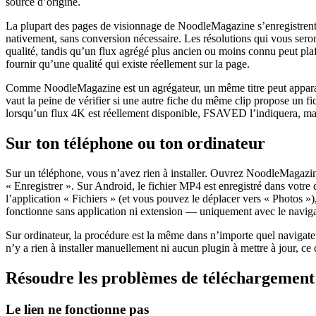
source d’origine.
La plupart des pages de visionnage de NoodleMagazine s’enregistrent 
nativement, sans conversion nécessaire. Les résolutions qui vous seron
qualité, tandis qu’un flux agrégé plus ancien ou moins connu peut pla
fournir qu’une qualité qui existe réellement sur la page.
Comme NoodleMagazine est un agrégateur, un même titre peut apparaître 
vaut la peine de vérifier si une autre fiche du même clip propose un fic
lorsqu’un flux 4K est réellement disponible, FSAVED l’indiquera, ma
Sur ton téléphone ou ton ordinateur
Sur un téléphone, vous n’avez rien à installer. Ouvrez NoodleMagazine
« Enregistrer ». Sur Android, le fichier MP4 est enregistré dans votre 
l’application « Fichiers » (et vous pouvez le déplacer vers « Photos »
fonctionne sans application ni extension — uniquement avec le naviga
Sur ordinateur, la procédure est la même dans n’importe quel navigate
n’y a rien à installer manuellement ni aucun plugin à mettre à jour, ce
Résoudre les problèmes de téléchargemen
Le lien ne fonctionne pas