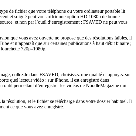
e de fichier que votre téléphone ou votre ordinateur portable lit
p récent et soigné peut vous offrir une option HD 1080p de bonne
u source, et non par l’outil d’enregistrement : FSAVED ne peut vous
rsion que vous avez ouverte ne propose que des résolutions faibles, il
Tube et n’apparaît que sur certaines publications à haut débit binaire ;
a fourchette 720p–1080p.
onnage, collez-le dans FSAVED, choisissez une qualité et appuyez sur
rte quel lecteur vidéo ; sur iPhone, il est enregistré dans
’un outil permettant d’enregistrer les vidéos de NoodleMagazine qui
solution, et le fichier se télécharge dans votre dossier habituel. Il
tement ce que vous avez enregistré.