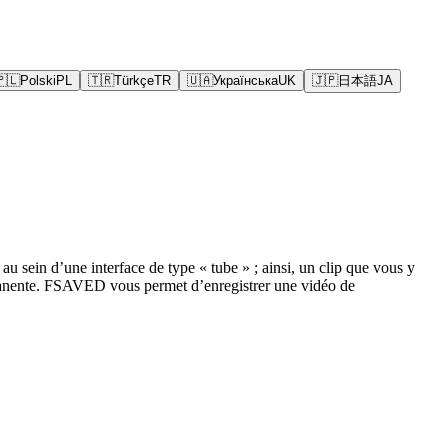
🇵🇱
Polski
PL
🇹🇷
Türkçe
TR
🇺🇦
Українська
UK
🇯🇵
日本語
JA
sein d’une interface de type « tube » ; ainsi, un clip que vous y
ermanente. FSAVED vous permet d’enregistrer une vidéo de