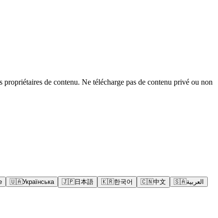
s propriétaires de contenu. Ne télécharge pas de contenu privé ou non
e
🇺🇦
Українська
🇯🇵
日本語
🇰🇷
한국어
🇨🇳
中文
🇸🇦
العربية