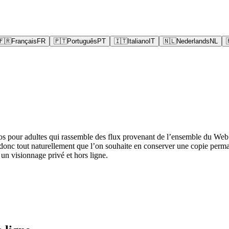
🇫🇷
Français
FR
🇵🇹
Português
PT
🇮🇹
Italiano
IT
🇳🇱
Nederlands
NL
 pour adultes qui rassemble des flux provenant de l’ensemble du Web au 
st donc tout naturellement que l’on souhaite en conserver une copie p
n visionnage privé et hors ligne.