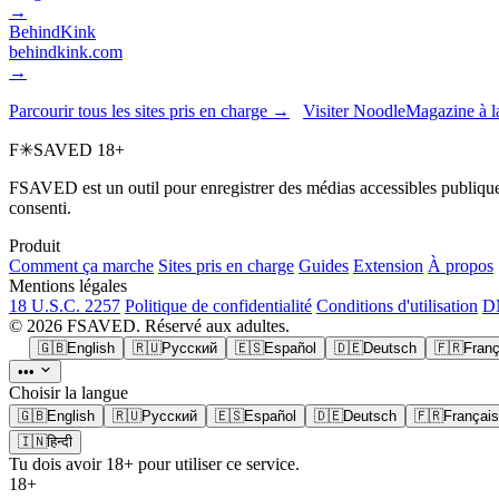
→
BehindKink
behindkink.com
→
Parcourir tous les sites pris en charge →
Visiter NoodleMagazine à l
F
✳
SAVED
18+
FSAVED est un outil pour enregistrer des médias accessibles publiquem
consenti.
Produit
Comment ça marche
Sites pris en charge
Guides
Extension
À propos
Mentions légales
18 U.S.C. 2257
Politique de confidentialité
Conditions d'utilisation
DM
© 2026 FSAVED. Réservé aux adultes.
🇬🇧
English
🇷🇺
Русский
🇪🇸
Español
🇩🇪
Deutsch
🇫🇷
Franç
•••
Choisir la langue
🇬🇧
English
🇷🇺
Русский
🇪🇸
Español
🇩🇪
Deutsch
🇫🇷
Français
🇮🇳
हिन्दी
Tu dois avoir 18+ pour utiliser ce service.
18+