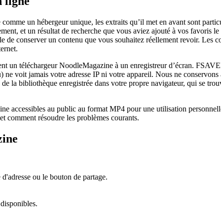
 ligne
 un hébergeur unique, les extraits qu’il met en avant sont particuliè
ent, et un résultat de recherche que vous aviez ajouté à vos favoris le 
iable de conserver un contenu que vous souhaitez réellement revoir. Les 
ernet.
éfèrent un téléchargeur NoodleMagazine à un enregistreur d’écran. FSAVED
) ne voit jamais votre adresse IP ni votre appareil. Nous ne conservons
te de la bibliothèque enregistrée dans votre propre navigateur, qui se tro
 accessibles au public au format MP4 pour une utilisation personnelle 
e et comment résoudre les problèmes courants.
zine
d'adresse ou le bouton de partage.
 disponibles.