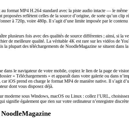
au format MP4 H.264 standard avec la piste audio intacte — le même typ
t proposées reflètent celles de la source d’origine, de sorte qu’un cli
fonner à 720p, voire 480p. Il s’agit d’une limite imposée par le conten
plusieurs fois avec des qualités de source différentes ; ainsi, si la ve
hier de meilleure qualité. La véritable 4K est rare sur les vidéos de You
is la plupart des téléchargements de NoodleMagazine se situent dans l
 dans le navigateur de votre mobile, copiez le lien de la page de visi
dossier « Téléchargements » et apparaît dans votre galerie ou dans n’impo
), car iOS prend en charge le format MP4 de manière native. Il s’agit d
teur dont vous disposez déjà.
ur moderne sous Windows, macOS ou Linux : collez l’URL, choisissez la ré
 qui signifie également que rien sur votre ordinateur n’enregistre discrè
t NoodleMagazine