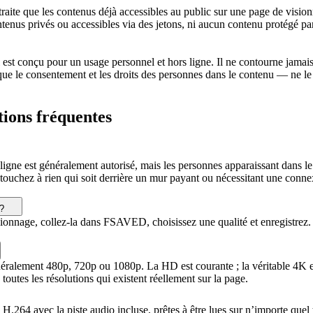
te que les contenus déjà accessibles au public sur une page de vision
tenus privés ou accessibles via des jetons, ni aucun contenu protégé p
 est conçu pour un usage personnel et hors ligne. Il ne contourne jama
que le consentement et les droits des personnes dans le contenu — ne le r
ions fréquentes
 ligne est généralement autorisé, mais les personnes apparaissant dans l
ne touchez à rien qui soit derrière un mur payant ou nécessitant une co
?
nage, collez-la dans FSAVED, choisissez une qualité et enregistrez. C’e
énéralement 480p, 720p ou 1080p. La HD est courante ; la véritable 4K est
outes les résolutions qui existent réellement sur la page.
.264 avec la piste audio incluse, prêtes à être lues sur n’importe quel